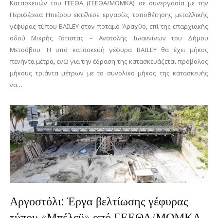
Κατασκευών του ΓΕΕΘΑ (ΓΕΕΘΑ/ΜΟΜΚΑ) σε συνεργασία με την
Περιφέρεια Ηπείρου εκτέλεσε εργασίες τοποθέτησης μεταλλικής
γέφυρας τύπου BAILEY στον ποταμό Άραχθο, επί της επαρχιακής
οδού Μικρής Γότιστας – Ανατολής Ιωαννίνων του Δήμου
Μετσόβου. Η υπό κατασκευή γέφυρα BAILEY θα έχει μήκος
πενήντα μέτρα, ενώ για την έδραση της κατασκευάζεται πρόβολος
μήκους τριάντα μέτρων με το συνολικό μήκος της κατασκευής
να…
Αργοστόλι: Έργα βελτίωσης γέφυρας
τύπου «Μπέλεϋ» από ΓΕΕΘΑ/ΜΟΜΚΑ