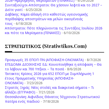
2026–Ημερομηνίες Μερισμάτων (ΠΙΝΑΚΕΣ)
- 6/29/2026
Συνταξιούχοι-Απόστρατοι: Θα χάσουν λεφτά και το 2027 –
Δείτε γιατί
- 6/25/2026
Δαβάκης: Καμία αλλαγή στο καθεστώς υγειονομικής
περίθαλψης αποστράτων και μελών οικογένειάς
τους
- 6/18/2026
Aπόστρατοι: Πότε πληρώνονται τις Συντάξεις Ιουλίου 2026
και πότε τα Μερίσματα (ΠΙΝΑΚΕΣ)
- 6/10/2026
ΣΤΡΑΤΙΩΤΙΚΟΣ (stratiwtikos.com)
Προαγωγές 35 ΕΠΟΠ ΠΝ (ΑΠΟΦΑΣΗ-ΟΝΟΜΑΤΑ)
- 8/7/2026
ΕΠΙΔΟΜΑ ΔΙΟΙΚΗΣΗΣ ΕΔ: Κοινοποιήθηκε η απόφαση – Θα
το λάβουν και 700 Υπξκοι – Τα ποσά
- 8/6/2026
Έκτακτες Κρίσεις 2026 για 652 ΕΠΟΠ με Συμπλήρωση 1
έτους Πραγματικής Υπηρεσίας (ΑΠΟΦΑΣΗ-
ONOMATA)
- 7/23/2026
Στρατός Ξηράς: Νέες στολές και διακριτικά σήματα – Τι
αλλάζει (ΕΓΓΡΑΦΟ)
- 7/21/2026
Θεσσαλονίκη: Αιφνίδιος Θάνατος 50χρονου Στρατιωτικού
πατέρα ενός παιδιού
- 7/18/2026