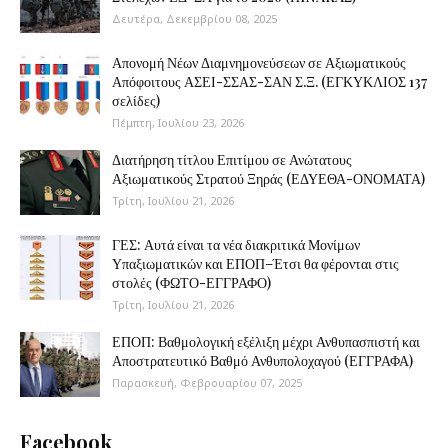
Δευτέρα, Δεκεμβρίου 08, 2025
Απονομή Νέων Διαμνημονεύσεων σε Αξιωματικούς
Απόφοιτους ΑΣΕΙ-ΣΣΑΣ-ΣΑΝ Σ.Ξ. (ΕΓΚΥΚΛΙΟΣ 137
σελίδες)
Πέμπτη, Ιουλίου 23, 2026
Διατήρηση τίτλου Επιτίμου σε Ανώτατους
Αξιωματικούς Στρατού Ξηράς (ΕΔΥΕΘΑ-ΟΝΟΜΑΤΑ)
Τρίτη, Ιουλίου 21, 2026
ΓΕΣ: Αυτά είναι τα νέα διακριτικά Μονίμων
Υπαξιωματικών και ΕΠΟΠ–Έτσι θα φέρονται στις
στολές (ΦΩΤΟ-ΕΓΓΡΑΦΟ)
Τρίτη, Ιουλίου 21, 2026
ΕΠΟΠ: Βαθμολογική εξέλιξη μέχρι Ανθυπασπιστή και
Αποστρατευτικό Βαθμό Ανθυπολοχαγού (ΕΓΓΡΑΦΑ)
Παρασκευή, Φεβρουαρίου 07, 2025
Facebook