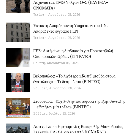
Λοχαγού ε.α. ΕΜΘ Υπλγων Ο-Σ (ΕΔΥΕΘΑ-
ΟΝΟΜΑΤΑ)
Τετάρτη, Αυγούστου 05, 2026
Έκτακτη Απομάκρυνση Υπηρεσιών του ΠΝ:
Απαράδεκτο έγγραφο ΓΕΝ
Τετάρτη, Αυγούστου 05, 2026
ΓΕΣ: Αυτή είναι η διαδικασία για Προκαταβολή
Οδοιπορικών Εξόδων (ΕΓΓΡΑΦΟ)
Πέμπτη, Αυγούστου 06, 2026
Βελόπουλος: «Το λιγότερο 1.800€ μισθός στους
ένστολους» – Τι δεσμεύεται (ΒΙΝΤΕΟ)
Σάββατο, Αυγούστου 08, 2026
Στουρνάρας: «Όχι» στην επαναφορά της 13ης σύνταξης
– «Θα ήταν μία τρέλα» (ΒΙΝΤΕΟ)
Σάββατο, Ιουλίου 25, 2026
Αυτές είναι οι Ημερομηνίες Καταβολής Μισθοδοσίας
Στελεχών ΕΔ-ΣΑ για το 2026 (ΠINAKAΣ)