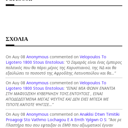
ΣΧΟΛΙΑ
On Αυγ 08
Anonymous
commented on
Velopoulos To
Ligotero 1800 Stous Enstolous
:
“Ο Σαμαράς είναι ένας έμπειρος
πολιτικός που θα πάρει μέρος της Καρυστιανού, της ΝΔ και θα
εξαϋλώσει το ποσοστό της Αφροδίτης Λατινοπούλου και θα…”
On Αυγ 08
Anonymous
commented on
Velopoulos To
Ligotero 1800 Stous Enstolous
:
“ΕΙΝΑΙ ΜΙΑ ΦΩΝΗ ΕΝΑΝΤΙΑ
ΣΤΗ ΜΑΦΙΟΖΙΚΗ ΚΥΒΕΡΝΗΣΗ ΤΟΥΣ.ΕΝΤΟΥΤΟΙΣ , ΕΙΝΑΙ
ΑΠΟΔΕΔΕΙΓΜΕΝΑ ΜΕΓΑΣ ΨΕΥΤΗΣ ΚΑΙ ΔΕΝ ΕΧΕΙ ΜΠΕΣΑ ΜΕ
ΤΙΠΟΤΕ.ΚΑΠΟΤΕ ΨΗΓΙΣΕ…”
On Αυγ 08
Anonymous
commented on
Anaklisi Dtwn Timitiki
Proagogi Sto Vathmo Lochagou E A Emth Yplgwn O S
:
“Άσε ρε
Πλαστήρα που σου εφταιξαν οι ΕΜΘ που αξιωματικοί έγιναν