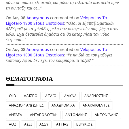
μόνο οι πρώτες έξι σειρές και μόνο τη τελευταία πενταετία πριν
τη σύνταξη και οι…”
On Αυγ 08
Anonymous
commented on
Velopoulos To
Ligotero 1800 Stous Enstolous
:
“Όλοι οι εξ Υπαξιωματικών
ΑΣΣΥ μαζί με τα χιλιάδες μέλη των οικογενειών μας ψήφο στον
Βελο. Έχει δεσμευθεί δημόσια ότι θα καταργήσει τον νόμο
έκτρωμα…”
On Αυγ 08
Anonymous
commented on
Velopoulos To
Ligotero 1800 Stous Enstolous
:
“Ρε παιδιά ας τον μαζέψει
κάποιος. Αφού δεν έχει τον κουμπαρά, τι τάζει? ”
ΘΕΜΑΤΟΓΡΑΦΙΑ
OLD
ΑΔΙΣΠΟ
ΑΙΓΑΙΟ
ΑΜΥΝΑ
ΑΝΑΓΝΩΣΤΗΣ
ΑΝΑΔΙΟΡΓΑΝΩΣΗ ΕΔ
ΑΝΑΔΡΟΜΙΚΑ
ΑΝΑΚΛΗΘΕΝΤΕΣ
ΑΝΕΑΕΔ
ΑΝΤΑΠΟΔΟΤΙΚΗ
ΑΝΤΩΝΑΚΗΣ
ΑΝΤΩΝΙΑΔΗΣ
ΑΟΖ
ΑΣΕΙ
ΑΣΣΥ
ΑΤΤΙΑΣ
ΒΕΡΥΚΙΟΣ