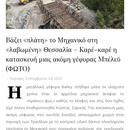
Bάζει «πλάτη» το Mηχανικό στη
«λαβωμένη» Θεσσαλία – Kαρέ-καρέ η
κατασκευή μιας ακόμη γέφυρας Mπέλεϋ
(ΦΩTO)
-
Κυριακή, Σεπτεμβρίου 24, 2023
Η
μεταλλική γέφυρα Bailey στήθηκε μέσα σε ελάχιστο
χρόνο όταν οι αρμόδιοι μηχανικοί άναψαν το
«πράσινο φως» καθώς το έδαφος και στις δύο όχθες
είχε πλέον σταθεροποιηθεί Κώστας Σαρικάς Την κατασκευή μιας
ακόμη γέφυρας που συνδέει δεκάδες αποκομμένα χωριά στην
περιοχή των Τρικάλων με το κεντρικό οδικό δίκτυο ολοκλήρωσε
ταχύτατα το Μηχανικό που παραμένει πυλώνας της συνδρομής