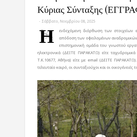
Κύριας Σύνταξης (ΕΓΓΡ
-
Σάββατο, Νοεμβρίου 08, 2025
Η
ενδεχόμενη διόρθωση των στοιχείων ε
απόδοση των οφειλομένων αναδρομικών π
επιστημονική ομάδα του γνωστού εργα
ηλεκτρονικά (ΔΕΙΤΕ ΠΑΡΑΚΑΤΩ) είτε ταχυδρομικά
Τ.Κ.10677, Αθήνα) είτε με email (ΔΕΙΤΕ ΠΑΡΑΚΑΤ
τελευταίο καιρό, οι συνταξιούχοι και οι οικογένειές 