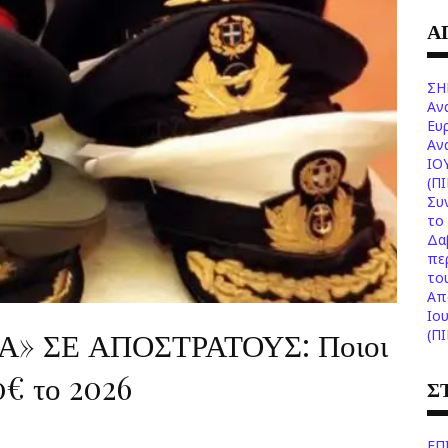
Α
ΣΗ
Αν
Ευ
Aν
ΙΟ
(Π
Συ
το 
Δα
πε
το
Aπ
Ιο
 ΣΕ ΑΠΟΣΤΡΑΤΟΥΣ: Ποιοι
(Π
0€ το 2026
Σ
ΕΠ