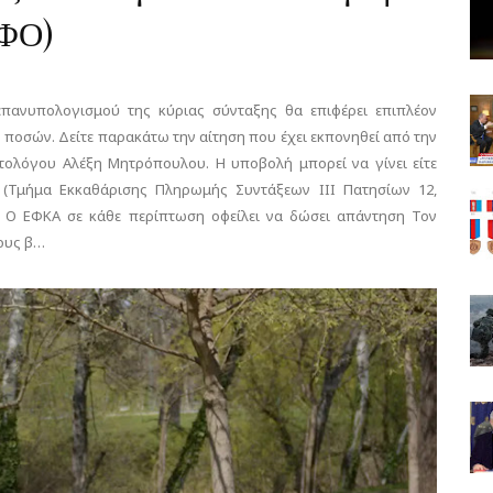
ΑΦΟ)
πανυπολογισμού της κύριας σύνταξης θα επιφέρει επιπλέον
οσών. Δείτε παρακάτω την αίτηση που έχει εκπονηθεί από την
τολόγου Αλέξη Μητρόπουλου. Η υποβολή μπορεί να γίνει είτε
 (Τμήμα Εκκαθάρισης Πληρωμής Συντάξεων III Πατησίων 12,
Ω). Ο ΕΦΚΑ σε κάθε περίπτωση οφείλει να δώσει απάντηση Τον
τους β…