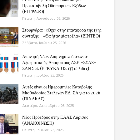
Προκαταβολή Οδοιπορικών Εξόδων
(ΕΓΓΡΑΦΟ)
Πέμπτη, Αυγούστου 06, 2026
Στουρνάρας: «Όχι» στην επαναφορά της 13ης
σύνταξης – «Θα ήταν μία τρέλα» (ΒΙΝΤΕΟ)
Σάββατο, Ιουλίου 25, 2026
Απονομή Νέων Διαμνημονεύσεων σε
Αξιωματικούς Απόφοιτους ΑΣΕΙ-ΣΣΑΣ-
ΣΑΝ Σ.Ξ. (ΕΓΚΥΚΛΙΟΣ 137 σελίδες)
Πέμπτη, Ιουλίου 23, 2026
Αυτές είναι οι Ημερομηνίες Καταβολής
Μισθοδοσίας Στελεχών ΕΔ-ΣΑ για το 2026
(ΠINAKAΣ)
Δευτέρα, Δεκεμβρίου 08, 2025
Νέος Πρόεδρος στην ΕΑΑΣ Λάρισας
(ΑΝΑΚΟΙΝΩΣΗ)
Πέμπτη, Ιουλίου 23, 2026