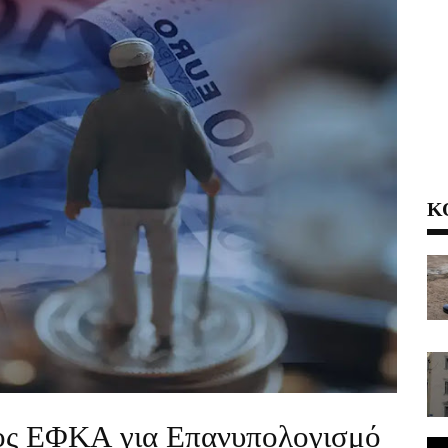
Κ
ος ΕΦΚΑ για Επανυπολογισμό