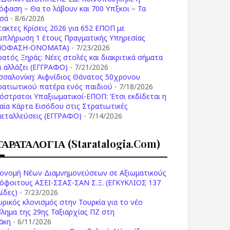
όφαση – Θα το λάβουν και 700 Υπξκοι – Τα
σά
- 8/6/2026
τακτες Κρίσεις 2026 για 652 ΕΠΟΠ με
μπλήρωση 1 έτους Πραγματικής Υπηρεσίας
ΠΟΦΑΣΗ-ONOMATA)
- 7/23/2026
ρατός Ξηράς: Νέες στολές και διακριτικά σήματα
Τι αλλάζει (ΕΓΓΡΑΦΟ)
- 7/21/2026
σσαλονίκη: Αιφνίδιος Θάνατος 50χρονου
ρατιωτικού πατέρα ενός παιδιού
- 7/18/2026
όστρατοι Υπαξιωματικοί-ΕΠΟΠ: Έτσι εκδίδεται η
ιαία Κάρτα Εισόδου στις Στρατιωτικές
μεταλλεύσεις (ΕΓΓΡΑΦΟ)
- 7/14/2026
ΤΑΡΑΤΑΛΟΓΙΑ (staratalogia.com)
ονομή Νέων Διαμνημονεύσεων σε Αξιωματικούς
όφοιτους ΑΣΕΙ-ΣΣΑΣ-ΣΑΝ Σ.Ξ. (ΕΓΚΥΚΛΙΟΣ 137
ίδες)
- 7/23/2026
υρικός κλονισμός στην Τουρκία για το νέο
βλημα της 29ης Ταξιαρχίας ΠΖ στη
άκη
- 6/11/2026