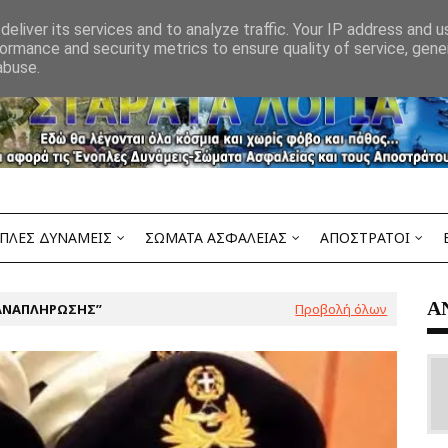
eliver its services and to analyze traffic. Your IP address and 
ormance and security metrics to ensure quality of service, gen
abuse.
ΠΛΕΣ ΔΥΝΑΜΕΙΣ
ΣΩΜΑΤΑ ΑΣΦΑΛΕΙΑΣ
ΑΠΟΣΤΡΑΤΟΙ
Α
ΑΝΑΠΛΗΡΩΣΗΣ
Προβολή όλων