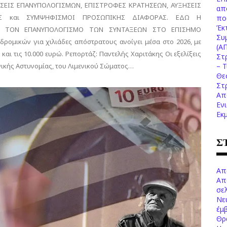
ΣΕΙΣ ΕΠΑΝΥΠΟΛΟΓΙΣΜΩΝ, ΕΠΙΣΤΡΟΦΕΣ ΚΡΑΤΗΣΕΩΝ, ΑΥΞΗΣΕΙΣ
απ
Σ και ΣΥΜΨΗΦΙΣΜΟΙ ΠΡΟΣΩΠΙΚΗΣ ΔΙΑΦΟΡΑΣ. ΕΔΩ Η
πο
Έκ
Α ΤΟΝ ΕΠΑΝΥΠΟΛΟΓΙΣΜΟ ΤΩΝ ΣΥΝΤΑΞΕΩΝ ΣΤΟ ΕΠΙΣΗΜΟ
Συ
ομικών για χιλιάδες απόστρατους ανοίγει μέσα στο 2026, με
(Α
αι τις 10.000 ευρώ. Ρεπορτάζ: Παντελής Χαριτάκης Οι εξελίξεις
Στ
ικής Αστυνομίας, του Λιμενικού Σώματος…
– 
Θε
Στ
Απ
Εν
Εκ
Σ
Απ
Απ
σελ
Νε
έμ
Θρ