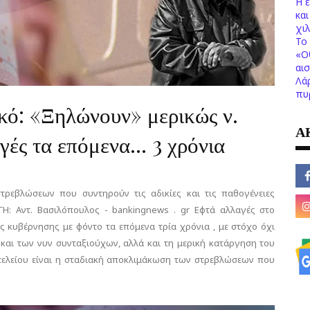
Η 
κα
χι
Το 
«Ο
αι
Λά
πυ
κό: «Ξηλώνουν» μερικώς ν.
Α
ές τα επόμενα... 3 χρόνια
ρεβλώσεων που συντηρούν τις αδικίες και τις παθογένειες
Η: Αντ. Βασιλόπουλος - bankingnews . gr Εφτά αλλαγές στο
ς κυβέρνησης με φόντο τα επόμενα τρία χρόνια , με στόχο όχι
και των νυν συνταξιούχων, αλλά και τη μερική κατάργηση του
τελείου είναι η σταδιακή αποκλιμάκωση των στρεβλώσεων που