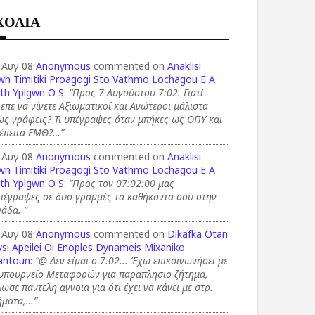
ΧΟΛΙΑ
 Αυγ 08
Anonymous
commented on
Anaklisi
wn Timitiki Proagogi Sto Vathmo Lochagou E A
th Yplgwn O S
:
“Προς 7 Αυγούστου 7:02. Γιατί
επε να γίνετε Αξιωματικοί και Ανώτεροι μάλιστα
ς γράφεις? Τι υπέγραψες όταν μπήκες ως ΟΠΥ και
τέπειτα ΕΜΘ?…”
 Αυγ 08
Anonymous
commented on
Anaklisi
wn Timitiki Proagogi Sto Vathmo Lochagou E A
th Yplgwn O S
:
“Προς τον 07:02:00 μας
ιέγραψες σε δύο γραμμές τα καθήκοντα σου στην
άδα. ”
 Αυγ 08
Anonymous
commented on
Dikafka Otan
ysi Apeilei Oi Enoples Dynameis Mixaniko
antoun
:
“@ Δεν είμαι ο 7.02... Έχω επικοινωνήσει με
 υπουργείο Μεταφορών για παραπλησιο ζήτημα,
ωσε παντελη αγνοια για ότι έχει να κάνει με στρ.
ήματα,…”