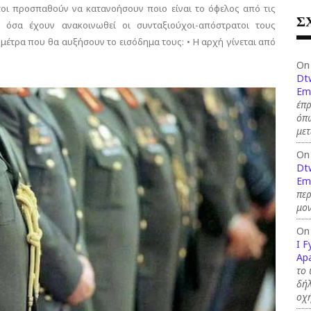
οι προσπαθούν να κατανοήσουν ποιο είναι το όφελος από τις
Σ
όσα έχουν ανακοινωθεί οι συνταξιούχοι-απόστρατοι τους
έτρα που θα αυξήσουν το εισόδημα τους: • Η αρχή γίνεται από
On
Dt
Em
έπρ
όπω
με
On
Dt
Em
περ
μον
On
I F
Ap
το
δήλ
οχ