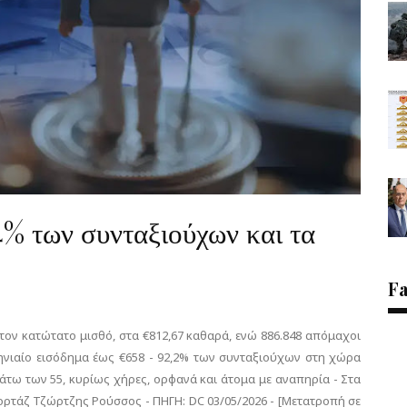
4% των συνταξιούχων και τα
F
ον κατώτατο μισθό, στα €812,67 καθαρά, ενώ 886.848 απόμαχοι
ηνιαίο εισόδημα έως €658 - 92,2% των συνταξιούχων στη χώρα
 κάτω των 55, κυρίως χήρες, ορφανά και άτομα με αναπηρία - Στα
ορτάζ Τζώρτζης Ρούσσος - ΠΗΓΗ: DC 03/05/2026 - [Μετατροπή σε