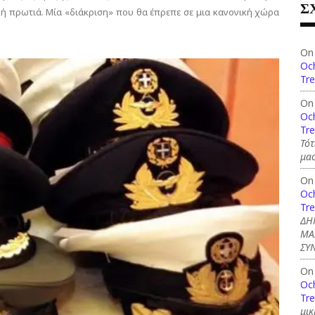
Σ
ϊκή πρωτιά. Μία «διάκριση» που θα έπρεπε σε μια κανονική χώρα
On
Och
Tre
On
Och
Tre
Τότ
μασ
On
Och
Tre
ΔΗ
ΜΑ
ΣΥ
On
Och
Tre
μικ