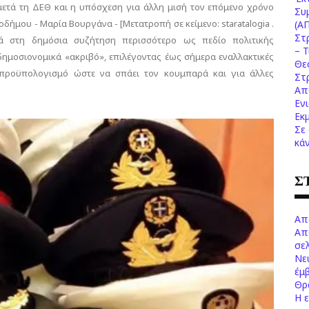
μετά τη ΔΕΘ και η υπόσχεση για άλλη μισή τον επόμενο χρόνο
Συ
οδήμου - Μαρία Βουργάνα - [Μετατροπή σε κείμενο: staratalogia .
(Α
Στ
κά στη δημόσια συζήτηση περισσότερο ως πεδίο πολιτικής
– 
δημοσιονομικά «ακριβό», επιλέγοντας έως σήμερα εναλλακτικές
Θε
 προϋπολογισμό ώστε να σπάει τον κουμπαρά και για άλλες
Στ
Απ
Εν
Εκ
Σε
κά
Σ
Απ
Απ
σελ
Νε
έμ
Θρ
Η 