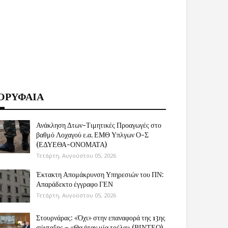
ΟΡΥΦΑΙΑ
Ανάκληση Δτων-Τιμητικές Προαγωγές στο
βαθμό Λοχαγού ε.α. ΕΜΘ Υπλγων Ο-Σ
(ΕΔΥΕΘΑ-ΟΝΟΜΑΤΑ)
Τετάρτη, Αυγούστου 05, 2026
Έκτακτη Απομάκρυνση Υπηρεσιών του ΠΝ:
Απαράδεκτο έγγραφο ΓΕΝ
Τετάρτη, Αυγούστου 05, 2026
Στουρνάρας: «Όχι» στην επαναφορά της 13ης
σύνταξης – «Θα ήταν μία τρέλα» (ΒΙΝΤΕΟ)