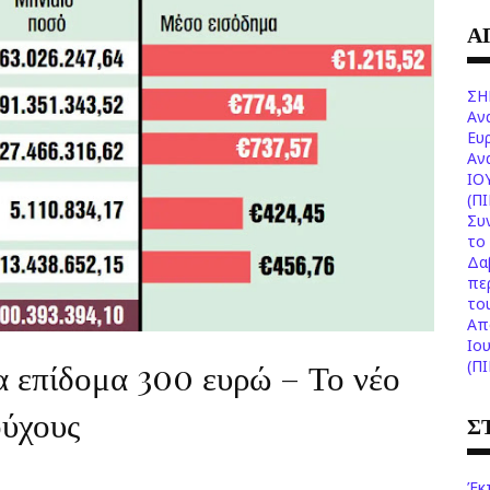
Α
ΣΗ
Αν
Ευ
Aν
ΙΟ
(Π
Συ
το 
Δα
πε
το
Aπ
Ιο
α επίδομα 300 ευρώ – Το νέο
(Π
ούχους
Σ
Έκ