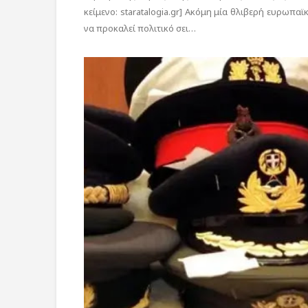
κείμενο: staratalogia.gr] Ακόμη μία θλιβερή ευρωπα
να προκαλεί πολιτικό σει…