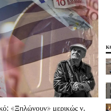
Κ
κό: «Ξηλώνουν» μερικώς ν.