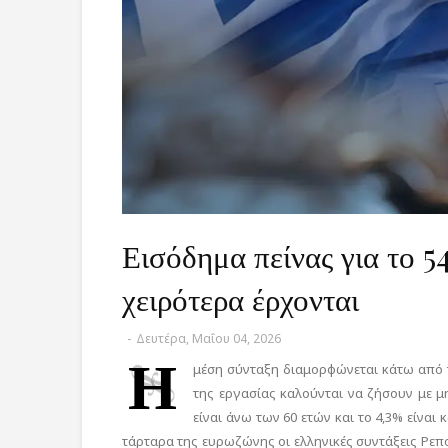
Εισόδημα πείνας για το 5
χειρότερα έρχονται
-
Δευτέρα, Μαΐου 04, 2026
Η
μέση σύνταξη διαμορφώνεται κάτω από τ
της εργασίας καλούνται να ζήσουν με μ
είναι άνω των 60 ετών και το 4,3% είναι
τάρταρα της ευρωζώνης οι ελληνικές συντάξεις Ρεπ