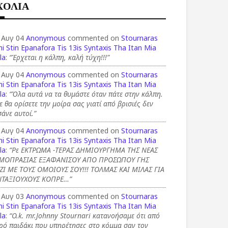
ΧΟΛΙΑ
 Αυγ 04
Anonymous
commented on
Stournaras
i Stin Epanafora Tis 13is Syntaxis Tha Itan Mia
la
:
“Έρχεται η κάλπη, καλή τύχη!!!”
 Αυγ 04
Anonymous
commented on
Stournaras
i Stin Epanafora Tis 13is Syntaxis Tha Itan Mia
la
:
“Όλα αυτά να τα θυμάστε όταν πάτε στην κάλπη.
ε θα ορίσετε την μοίρα σας γιατί από βρισιές δεν
άνε αυτοί.”
 Αυγ 04
Anonymous
commented on
Stournaras
i Stin Epanafora Tis 13is Syntaxis Tha Itan Mia
la
:
“Ρε ΕΚΤΡΩΜΑ -ΤΕΡΑΣ ΔΗΜΙΟΥΡΓΗΜΑ ΤΗΣ ΝΕΑΣ
ΜΟΠΡΑΣΙΑΣ ΕΞΑΦΑΝΙΣΟΥ ΑΠΟ ΠΡΟΣΩΠΟΥ ΓΗΣ
ΖΙ ΜΕ ΤΟΥΣ ΟΜΟΙΟΥΣ ΣΟΥ!!! ΤΟΛΜΑΣ ΚΑΙ ΜΙΛΑΣ ΓΙΑ
ΝΤΑΞΙΟΥΧΟΥΣ ΚΟΠΡΕ…”
 Αυγ 03
Anonymous
commented on
Stournaras
i Stin Epanafora Tis 13is Syntaxis Tha Itan Mia
la
:
“O.k. mr.Johnny Stournari κατανοήσαμε ότι από
ρό παιδάκι που υπηρέτησες στο κόμμα σαν τον