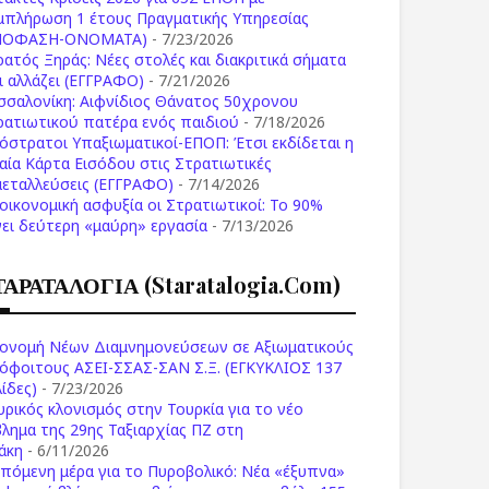
μπλήρωση 1 έτους Πραγματικής Υπηρεσίας
ΠΟΦΑΣΗ-ONOMATA)
- 7/23/2026
ρατός Ξηράς: Νέες στολές και διακριτικά σήματα
Τι αλλάζει (ΕΓΓΡΑΦΟ)
- 7/21/2026
σσαλονίκη: Αιφνίδιος Θάνατος 50χρονου
ρατιωτικού πατέρα ενός παιδιού
- 7/18/2026
όστρατοι Υπαξιωματικοί-ΕΠΟΠ: Έτσι εκδίδεται η
ιαία Κάρτα Εισόδου στις Στρατιωτικές
μεταλλεύσεις (ΕΓΓΡΑΦΟ)
- 7/14/2026
 οικονομική ασφυξία οι Στρατιωτικοί: Το 90%
νει δεύτερη «μαύρη» εργασία
- 7/13/2026
ΤΑΡΑΤΑΛΟΓΙΑ (staratalogia.com)
ονομή Νέων Διαμνημονεύσεων σε Αξιωματικούς
όφοιτους ΑΣΕΙ-ΣΣΑΣ-ΣΑΝ Σ.Ξ. (ΕΓΚΥΚΛΙΟΣ 137
ίδες)
- 7/23/2026
υρικός κλονισμός στην Τουρκία για το νέο
βλημα της 29ης Ταξιαρχίας ΠΖ στη
άκη
- 6/11/2026
επόμενη μέρα για το Πυροβολικό: Νέα «έξυπνα»