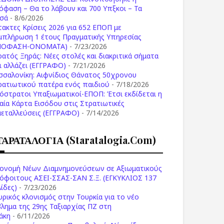
όφαση – Θα το λάβουν και 700 Υπξκοι – Τα
σά
- 8/6/2026
τακτες Κρίσεις 2026 για 652 ΕΠΟΠ με
μπλήρωση 1 έτους Πραγματικής Υπηρεσίας
ΠΟΦΑΣΗ-ONOMATA)
- 7/23/2026
ρατός Ξηράς: Νέες στολές και διακριτικά σήματα
Τι αλλάζει (ΕΓΓΡΑΦΟ)
- 7/21/2026
σσαλονίκη: Αιφνίδιος Θάνατος 50χρονου
ρατιωτικού πατέρα ενός παιδιού
- 7/18/2026
όστρατοι Υπαξιωματικοί-ΕΠΟΠ: Έτσι εκδίδεται η
ιαία Κάρτα Εισόδου στις Στρατιωτικές
μεταλλεύσεις (ΕΓΓΡΑΦΟ)
- 7/14/2026
ΤΑΡΑΤΑΛΟΓΙΑ (staratalogia.com)
ονομή Νέων Διαμνημονεύσεων σε Αξιωματικούς
όφοιτους ΑΣΕΙ-ΣΣΑΣ-ΣΑΝ Σ.Ξ. (ΕΓΚΥΚΛΙΟΣ 137
ίδες)
- 7/23/2026
υρικός κλονισμός στην Τουρκία για το νέο
βλημα της 29ης Ταξιαρχίας ΠΖ στη
άκη
- 6/11/2026