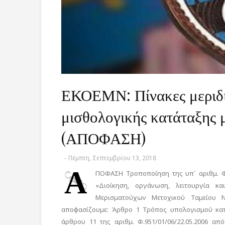
ΕΚΟΕΜΝ: Πίνακες μεριδί
μισθολογικής κατάταξης 
(ΑΠΟΦΑΣΗ)
-
Πέμπτη, Σεπτεμβρίου 13, 2018
Α
ΠΟΦΑΣΗ Τροποποίηση της υπ΄ αριθμ. Φ
«Διοίκηση, οργάνωση, λειτουργία κα
Μερισματούχων Μετοχικού Ταμείου Να
αποφασίζουμε: Άρθρο 1 Τρόπος υπολογισμού κατ
άρθρου 11 της αριθμ. Φ.951/01/06/22.05.2006 απ