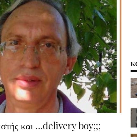
Κ
στής και ...delivery boy;;;