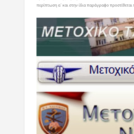
περίπτωση α΄ και στην ίδια παράγραφο προστίθεται