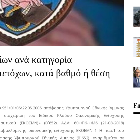
ων ανά κατηγορία
μετόχων, κατά βαθμό ή θέση
F
.951/01/06/22.05.2006 απόφασης Υφυπουργού Εθνικής Άμυνας
ι διαχείριση του Ειδικού Κλάδου Οικονομικής Ενίσχυσης
υτικού (EKOEMN)» (Β΄652). ΑΔΑ: 60ΦΠ6-ΦΜ6 (21-08-2018)
αβαλλόμενης οικονομικής ενίσχυσης ΕΚΟΕΜΝ 1. Η παρ.1 του
όφασης Υφυπουργού Εθνικής Άμυνας (Β΄652), αναριθμείται σε