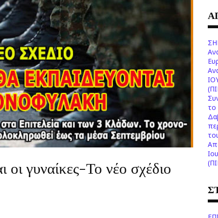
Α
ΣΗ
Αν
Ευ
Aν
ΙΟ
(Π
Συ
το 
Δα
πε
το
Aπ
Ιο
 οι γυναίκες-Το νέο σχέδιο
(Π
Σ
ΕΠ