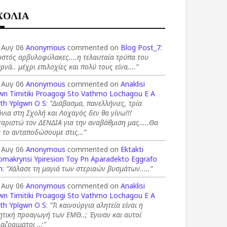
ΧΟΛΙΑ
 Αυγ 06
Anonymous
commented on
Blog Post_7
:
στός αρβυλοφύλακες....η τελαυταία τρύπα του
ρνά.. μέχρι επιλοχίες και πολύ τους είνα....”
 Αυγ 06
Anonymous
commented on
Anaklisi
wn Timitiki Proagogi Sto Vathmo Lochagou E A
th Yplgwn O S
:
“Διάβασμα, πανελλήνιες, τρία
νια στη Σχολή και Λοχαγός δεν θα γίνω!!!
χαριστώ τον ΔΕΝΔΙΑ για την αναβάθμιση μας…..Θα
υ το ανταποδώσουμε στις…”
 Αυγ 06
Anonymous
commented on
Ektakti
omakrynsi Ypiresion Toy Pn Aparadekto Eggrafo
n
:
“Χάλασε τη μαγιά των στεριαών βυσμάτων.....”
 Αυγ 06
Anonymous
commented on
Anaklisi
wn Timitiki Proagogi Sto Vathmo Lochagou E A
th Yplgwn O S
:
“Τι καινούργια αλητεία είναι η
ητική προαγωγή των ΕΜΘ..; Έγιναν και αυτοί
αζοαιματοι ..;”