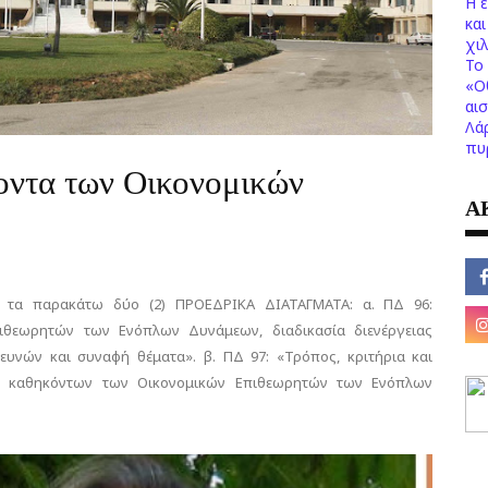
Η 
κα
χι
Το 
«Ο
αι
Λά
πυ
κοντα των Οικονομικών
Α
8 τα παρακάτω δύο (2) ΠΡΟΕΔΡΙΚΑ ΔΙΑΤΑΓΜΑΤΑ: α. ΠΔ 96:
πιθεωρητών των Ενόπλων Δυνάμεων, διαδικασία διενέργειας
ευνών και συναφή θέματα». β. ΠΔ 97: «Τρόπος, κριτήρια και
ων καθηκόντων των Οικονομικών Επιθεωρητών των Ενόπλων