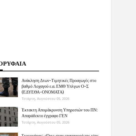
ΟΡΥΦΑΙΑ
Ανάκληση Δτων-Τιμητικές Προαγωγές στο
βαθμό Λοχαγού ε.α. ΕΜΘ Υπλγων Ο-Σ
(ΕΔΥΕΘΑ-ΟΝΟΜΑΤΑ)
Τετάρτη, Αυγούστου 05, 2026
Έκτακτη Απομάκρυνση Υπηρεσιών του ΠΝ:
Απαράδεκτο έγγραφο ΓΕΝ
Τετάρτη, Αυγούστου 05, 2026
Στουρνάρας: «Όχι» στην επαναφορά της 13ης