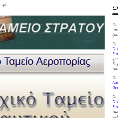
 περί…
Σ
On
“σω
ζου
On
Dt
Em
χρό
Ευ
το
On
Ap
Ge
On
Dt
Em
τιμ
γαλ