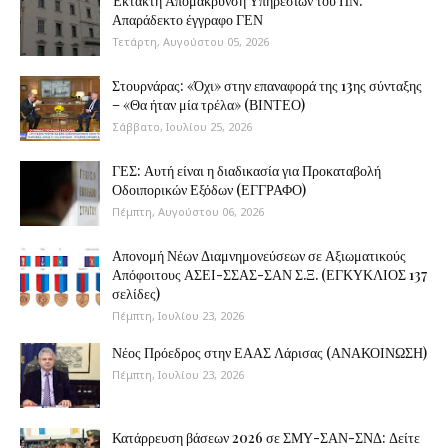
Έκτακτη Απομάκρυνση Υπηρεσιών του ΠΝ:
Απαράδεκτο έγγραφο ΓΕΝ
Τετάρτη, Αυγούστου 05, 2026
Στουρνάρας: «Όχι» στην επαναφορά της 13ης σύνταξης
– «Θα ήταν μία τρέλα» (ΒΙΝΤΕΟ)
Σάββατο, Ιουλίου 25, 2026
ΓΕΣ: Αυτή είναι η διαδικασία για Προκαταβολή
Οδοιπορικών Εξόδων (ΕΓΓΡΑΦΟ)
Πέμπτη, Αυγούστου 06, 2026
Απονομή Νέων Διαμνημονεύσεων σε Αξιωματικούς
Απόφοιτους ΑΣΕΙ-ΣΣΑΣ-ΣΑΝ Σ.Ξ. (ΕΓΚΥΚΛΙΟΣ 137
σελίδες)
Πέμπτη, Ιουλίου 23, 2026
Νέος Πρόεδρος στην ΕΑΑΣ Λάρισας (ΑΝΑΚΟΙΝΩΣΗ)
Πέμπτη, Ιουλίου 23, 2026
Κατάρρευση βάσεων 2026 σε ΣΜΥ-ΣΑΝ-ΣΝΔ: Δείτε