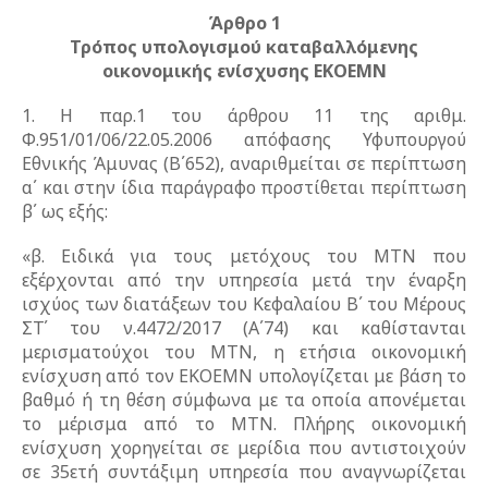
Άρθρο 1
Τρόπος υπολογισμού καταβαλλόμενης
οικονομικής ενίσχυσης ΕΚΟΕΜΝ
1. Η παρ.1 του άρθρου 11 της αριθμ.
Φ.951/01/06/22.05.2006 απόφασης Υφυπουργού
Εθνικής Άμυνας (Β΄652), αναριθμείται σε περίπτωση
α΄ και στην ίδια παράγραφο προστίθεται περίπτωση
β΄ ως εξής:
«β. Ειδικά για τους μετόχους του ΜΤΝ που
εξέρχονται από την υπηρεσία μετά την έναρξη
ισχύος των διατάξεων του Κεφαλαίου Β΄ του Μέρους
ΣΤ΄ του ν.4472/2017 (Α΄74) και καθίστανται
μερισματούχοι του MTN, η ετήσια οικονομική
ενίσχυση από τον ΕΚΟΕΜΝ υπολογίζεται με βάση το
βαθμό ή τη θέση σύμφωνα με τα οποία απονέμεται
το μέρισμα από το ΜΤΝ. Πλήρης οικονομική
ενίσχυση χορηγείται σε μερίδια που αντιστοιχούν
σε 35ετή συντάξιμη υπηρεσία που αναγνωρίζεται