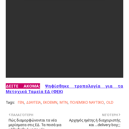
ΔΕΙΤΕ ΑΚΟΜΑ:
Ψηφίσθηκε τροπολογία για τα
Μετοχικά Ταμεία ΕΔ (ΦΕΚ)
Tags:
ΓΕΝ
ΔΙΑΥΓΕΙΑ
ΕΚΟΕΜΝ
ΜΤΝ
ΠΟΛΕΜΙΚΟ ΝΑΥΤΙΚΟ
OLD
ΠΑΛΑΙΌΤΕΡΗ
ΝΕΌΤΕΡΗ
Πώς διαμορφώνονται τα νέα
Αρχηγός ηγέτης ή διαχειριστής
μερίσματα στις ΕΔ. Τα ποσά για
και ...delivery boy;;;