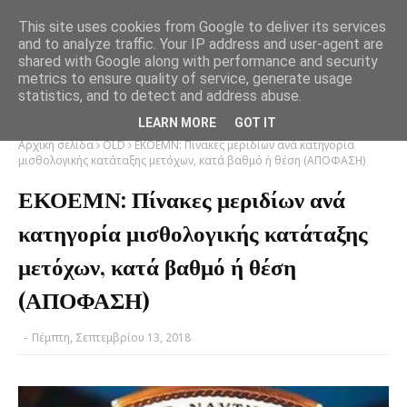
This site uses cookies from Google to deliver its services
and to analyze traffic. Your IP address and user-agent are
shared with Google along with performance and security
metrics to ensure quality of service, generate usage
statistics, and to detect and address abuse.
LEARN MORE
GOT IT
Αρχική σελίδα
OLD
ΕΚΟΕΜΝ: Πίνακες μεριδίων ανά κατηγορία
μισθολογικής κατάταξης μετόχων, κατά βαθμό ή θέση (ΑΠΟΦΑΣΗ)
ΕΚΟΕΜΝ: Πίνακες μεριδίων ανά
κατηγορία μισθολογικής κατάταξης
μετόχων, κατά βαθμό ή θέση
(ΑΠΟΦΑΣΗ)
-
Πέμπτη, Σεπτεμβρίου 13, 2018