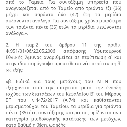
από το Ταμείο. Για συντάξιμη υπηρεσία που
αναγνωρίζεται από το Ταμείο από τριάντα έξι (36)
μέχρι και σαράντα δύο (42) έτη τα μερίδια
αυξάνονται ανάλογα. Για συντάξιμο χρόνο μικρότερο
των τριάντα πέντε (35) ετών τα μερίδια μειώνονται
ανάλογα.».
2. Η παρ.2 του άρθρου 11 της αριθμ.
Φ.951/01/06/22.05.2006 απόφασης Υφυπουργού
Εθνικής Άμυνας αναριθμείται σε περίπτωση α΄ και
στην ίδια παράγραφο προστίθεται νέα περίπτωση β΄
ως εξής:
«β. Ειδικά για τους μετόχους του ΜΤΝ που
εξέρχονται από την υπηρεσία μετά την έναρξη
ισχύος των διατάξεων του Κεφαλαίου Β΄ του Μέρους
ΣΤ΄ του ν.4472/2017 (Α΄74) και καθίστανται
μερισματούχοι του Ταμείου, τα μερίδια για τριάντα
πέντε (35) έτη συντάξιμης υπηρεσίας ορίζονται ανά
κατηγορία μισθολογικής κατάταξης των μετόχων,
κατά βαθμό ή θέση, ως εξής: