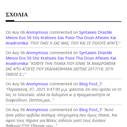
ΣΧΟΛΙΑ
On Αυγ 06
Anonymous
commented on
Syntaxeis Drastiki
Meiosi Eos 50 Stis Kratiseis Eas Poioi Tha Doun Afxiseis Kai
Anadromika
:
“ΠΟΥ ΠΑΕΙ Η ΕΑΣ ΜΑΣ; ΠΟΥ ΚΑΙ ΣΕ ΠΟΙΟΥΣ ΑΡΑΓΕ;”
On Αυγ 06
Anonymous
commented on
Syntaxeis Drastiki
Meiosi Eos 50 Stis Kratiseis Eas Poioi Tha Doun Afxiseis Kai
Anadromika
:
“ΚΟΦΤΕ ΤΗΝ ΠΛΑΚΑ ΠΟΥ ΕΙΝΑΙ ΤΑ ΑΝΑΔΡΟΜΙΚΑ
ΕΑΣ ΑΠΟ ΑΓΩΓΕΣ ΠΟΥ ΕΚΔΙΚΑΣΘΗΚΑΝ ΔΙΕΤΙΑΣ 2017/18; ΣΙΓΗ
ΙΧΘΙΟΣ Ε;;;”
On Αυγ 06
Anonymous
commented on
Blog Post_7
:
“Παρασκευή, 07, 2025 9:47:00 μ.μ. φαίνεται ότι σου αρέσει να το
λες το τελευταίο, αλλά τα δεδομένα κι η πραγματικότητα σε
διαψεύδουν. Ωστόσο,μια…”
On Αυγ 06
Anonymous
commented on
Blog Post_7
:
“Αυτό
ήταν ράδιο αρβύλα σκόπιμη -στοχευμένη,που όμως έπιασε. Και
αφού τους πήρανε για θέσεις οπλιτών γιατί τους δώσανε
βαθμούς???!!! Εξήγησε μου…”