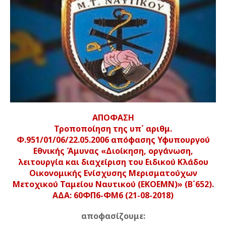
ΑΠΟΦΑΣΗ
Τροποποίηση της υπ΄ αριθμ.
Φ.951/01/06/22.05.2006 απόφασης Υφυπουργού
Εθνικής Άμυνας «Διοίκηση, οργάνωση,
λειτουργία και διαχείριση του Ειδικού Κλάδου
Οικονομικής Ενίσχυσης Μερισματούχων
Μετοχικού Ταμείου Ναυτικού (EKOEMN)» (Β΄652).
ΑΔΑ: 60ΦΠ6-ΦΜ6 (21-08-2018)
αποφασίζουμε: