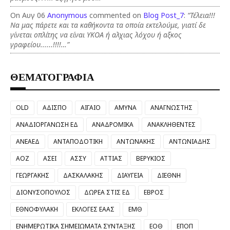
On Αυγ 06
Anonymous
commented on
Blog Post_7
:
“Τέλεια!!!
Να μας πάρετε και τα καθήκοντα τα οποία εκτελούμε, γιατί δε
γίνεται οπλίτης να είναι ΥΚΟΑ ή αλχιας λόχου ή αξκος
γραφείου......!!!!…”
ΘΕΜΑΤΟΓΡΑΦΙΑ
OLD
ΑΔΙΣΠΟ
ΑΙΓΑΙΟ
ΑΜΥΝΑ
ΑΝΑΓΝΩΣΤΗΣ
ΑΝΑΔΙΟΡΓΑΝΩΣΗ ΕΔ
ΑΝΑΔΡΟΜΙΚΑ
ΑΝΑΚΛΗΘΕΝΤΕΣ
ΑΝΕΑΕΔ
ΑΝΤΑΠΟΔΟΤΙΚΗ
ΑΝΤΩΝΑΚΗΣ
ΑΝΤΩΝΙΑΔΗΣ
ΑΟΖ
ΑΣΕΙ
ΑΣΣΥ
ΑΤΤΙΑΣ
ΒΕΡΥΚΙΟΣ
ΓΕΩΡΓΑΚΗΣ
ΔΑΣΚΑΛΑΚΗΣ
ΔΙΑΥΓΕΙΑ
ΔΙΕΘΝΗ
ΔΙΟΝΥΣΟΠΟΥΛΟΣ
ΔΩΡΕΑ ΣΤΙΣ ΕΔ
ΕΒΡΟΣ
ΕΘΝΟΦΥΛΑΚΗ
ΕΚΛΟΓΕΣ ΕΑΑΣ
ΕΜΘ
ΕΝΗΜΕΡΩΤΙΚΑ ΣΗΜΕΙΩΜΑΤΑ ΣΥΝΤΑΞΗΣ
ΕΟΘ
ΕΠΟΠ