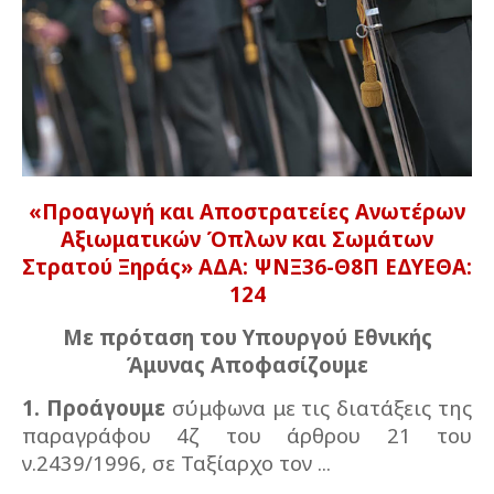
«Προαγωγή και Αποστρατείες Ανωτέρων
Αξιωματικών Όπλων και Σωμάτων
Στρατού Ξηράς» ΑΔΑ: ΨΝΞ36-Θ8Π ΕΔΥΕΘΑ:
124
Με πρόταση του Υπουργού Εθνικής
Άμυνας Αποφασίζουμε
1. Προάγουμε
σύμφωνα με τις διατάξεις της
παραγράφου 4ζ του άρθρου 21 του
ν.2439/1996, σε Ταξίαρχο τον ...