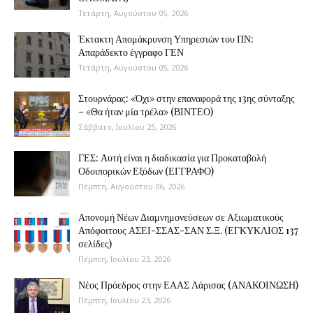
Τετάρτη, Αυγούστου 05, 2026
Έκτακτη Απομάκρυνση Υπηρεσιών του ΠΝ:
Απαράδεκτο έγγραφο ΓΕΝ
Τετάρτη, Αυγούστου 05, 2026
Στουρνάρας: «Όχι» στην επαναφορά της 13ης σύνταξης
– «Θα ήταν μία τρέλα» (ΒΙΝΤΕΟ)
Σάββατο, Ιουλίου 25, 2026
ΓΕΣ: Αυτή είναι η διαδικασία για Προκαταβολή
Οδοιπορικών Εξόδων (ΕΓΓΡΑΦΟ)
Πέμπτη, Αυγούστου 06, 2026
Απονομή Νέων Διαμνημονεύσεων σε Αξιωματικούς
Απόφοιτους ΑΣΕΙ-ΣΣΑΣ-ΣΑΝ Σ.Ξ. (ΕΓΚΥΚΛΙΟΣ 137
σελίδες)
Πέμπτη, Ιουλίου 23, 2026
Νέος Πρόεδρος στην ΕΑΑΣ Λάρισας (ΑΝΑΚΟΙΝΩΣΗ)
Πέμπτη, Ιουλίου 23, 2026