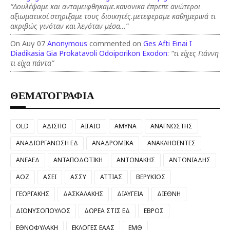
“Δουλέψαμε και ανταμειφθηκαμε.κανονικα έπρεπε ανώτεροι
αξιωματικοί.στηριξαμε τους διοικητές.μετεφεραμε καθημερινά τι
ακριβώς γινόταν και λεγόταν μέσα…”
On Αυγ 07
Anonymous
commented on
Ges Afti Einai I
Diadikasia Gia Prokatavoli Odoiporikon Exodon
:
“τι είχες Γιάννη
τι είχα πάντα”
ΘΕΜΑΤΟΓΡΑΦΙΑ
OLD
ΑΔΙΣΠΟ
ΑΙΓΑΙΟ
ΑΜΥΝΑ
ΑΝΑΓΝΩΣΤΗΣ
ΑΝΑΔΙΟΡΓΑΝΩΣΗ ΕΔ
ΑΝΑΔΡΟΜΙΚΑ
ΑΝΑΚΛΗΘΕΝΤΕΣ
ΑΝΕΑΕΔ
ΑΝΤΑΠΟΔΟΤΙΚΗ
ΑΝΤΩΝΑΚΗΣ
ΑΝΤΩΝΙΑΔΗΣ
ΑΟΖ
ΑΣΕΙ
ΑΣΣΥ
ΑΤΤΙΑΣ
ΒΕΡΥΚΙΟΣ
ΓΕΩΡΓΑΚΗΣ
ΔΑΣΚΑΛΑΚΗΣ
ΔΙΑΥΓΕΙΑ
ΔΙΕΘΝΗ
ΔΙΟΝΥΣΟΠΟΥΛΟΣ
ΔΩΡΕΑ ΣΤΙΣ ΕΔ
ΕΒΡΟΣ
ΕΘΝΟΦΥΛΑΚΗ
ΕΚΛΟΓΕΣ ΕΑΑΣ
ΕΜΘ