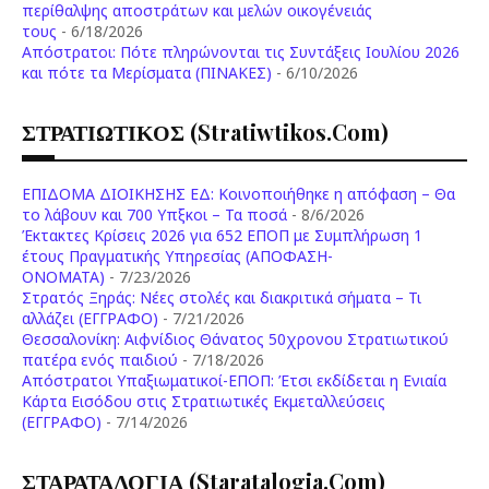
περίθαλψης αποστράτων και μελών οικογένειάς
τους
- 6/18/2026
Aπόστρατοι: Πότε πληρώνονται τις Συντάξεις Ιουλίου 2026
και πότε τα Μερίσματα (ΠΙΝΑΚΕΣ)
- 6/10/2026
ΣΤΡΑΤΙΩΤΙΚΟΣ (stratiwtikos.com)
ΕΠΙΔΟΜΑ ΔΙΟΙΚΗΣΗΣ ΕΔ: Κοινοποιήθηκε η απόφαση – Θα
το λάβουν και 700 Υπξκοι – Τα ποσά
- 8/6/2026
Έκτακτες Κρίσεις 2026 για 652 ΕΠΟΠ με Συμπλήρωση 1
έτους Πραγματικής Υπηρεσίας (ΑΠΟΦΑΣΗ-
ONOMATA)
- 7/23/2026
Στρατός Ξηράς: Νέες στολές και διακριτικά σήματα – Τι
αλλάζει (ΕΓΓΡΑΦΟ)
- 7/21/2026
Θεσσαλονίκη: Αιφνίδιος Θάνατος 50χρονου Στρατιωτικού
πατέρα ενός παιδιού
- 7/18/2026
Απόστρατοι Υπαξιωματικοί-ΕΠΟΠ: Έτσι εκδίδεται η Ενιαία
Κάρτα Εισόδου στις Στρατιωτικές Εκμεταλλεύσεις
(ΕΓΓΡΑΦΟ)
- 7/14/2026
ΣΤΑΡΑΤΑΛΟΓΙΑ (staratalogia.com)