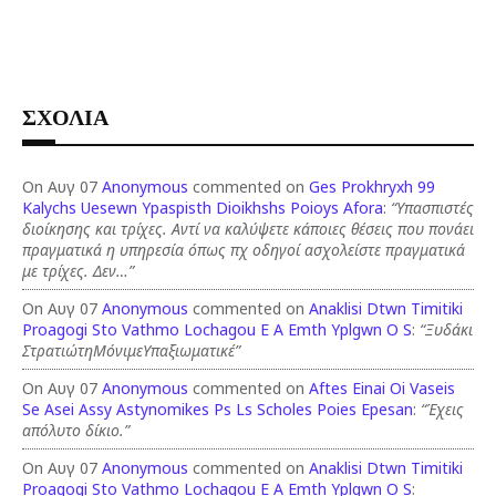
ΣΧΟΛΙΑ
On Αυγ 07
Anonymous
commented on
Ges Prokhryxh 99
Kalychs Uesewn Ypaspisth Dioikhshs Poioys Afora
:
“Υπασπιστές
διοίκησης και τρίχες. Αντί να καλύψετε κάποιες θέσεις που πονάει
πραγματικά η υπηρεσία όπως πχ οδηγοί ασχολείστε πραγματικά
με τρίχες. Δεν…”
On Αυγ 07
Anonymous
commented on
Anaklisi Dtwn Timitiki
Proagogi Sto Vathmo Lochagou E A Emth Yplgwn O S
:
“Ξυδάκι
ΣτρατιώτηΜόνιμεΥπαξιωματικέ”
On Αυγ 07
Anonymous
commented on
Aftes Einai Oi Vaseis
Se Asei Assy Astynomikes Ps Ls Scholes Poies Epesan
:
“Έχεις
απόλυτο δίκιο.”
On Αυγ 07
Anonymous
commented on
Anaklisi Dtwn Timitiki
Proagogi Sto Vathmo Lochagou E A Emth Yplgwn O S
: