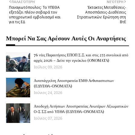
ΠΑΛΑΙΌΤΕΡΗ
ΝΕΌΤΕΡΗ
Παναγιωτόπουλος: Το ΥΠΕΘΑ
Έκτακτες Μεταθέσεις-
εξετάζει πλέον σοβαρά τον
Αποσπάσεις-Διαθέσεις
υποχρεωτικό εμβολιασμό και
Στρατιωτικών: Ερώτηση στη
για τις ΕΔ
ΒτΕ
Μπορεί Να Σας Αρέσουν Αυτές Οι Αναρτήσεις
76 νέες Παραιτήσεις ΕΠΟΠ Σ.Ξ. και στις 255 συνολικά από
αρχές 2026 – Δείτε την εγκύκλιο (ONOMATA)
Ιούλιος 09, 2026
Αυτεπάγγελτη Αποστρατεία ΕΜΘ Ανθυπασπιστων
(ΕΔΥΕΘΑ-ΟΝΟΜΑΤΑ)
Ιούνιος 24, 2026
Αποδοχή Αιτήσεων Αποστρατείας Ανωτέρων Αξιωματικών
Ο-Σ ΣΞ από ΥΕΘΑ (ΕΔΥΕΘΑ-ΟΝΟΜΑΤΑ)
Ιούνιος 07, 2026