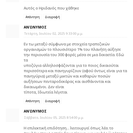
Αυτός ο Ηριδανός που χάθηκε
Απάντηση
Διαγραφή
ΑΝΏΝΥΜΟΣ
Τετάρτη, Ιουλίου 02, 2025 9:33:00 μ.μ.
Eν τω μεταξύ σύμφωνα με στοιχεία τραπεζικών
οργανισμών το πλουσιότερο 1% του πλανήτη αύξησε
την περιουσία του 300 φορές μέσα σε μια δεκαετία. Εδώ
τα
υποζύγια αλληλοσφάζονται για το ποιος δικαιούται
περισσότερα και πανηγυρίζουν (αφού όντως είναι για τα
πανηγύρια) μεταξύ μικτών και καθαρών ποσών
αυξήσεων πενταροδεκάρας και αισθάνονται και
δικαιωμένοι. Δεν είναι
τίποτα, Ιδιωτεία λέγεται
Απάντηση
Διαγραφή
ΑΝΏΝΥΜΟΣ
Σάββατο, Ιουλίου 05, 2025 8:54:00 μ.μ.
Η επιλεκτική επιδότηση... λειτουργεί όπως λέει το