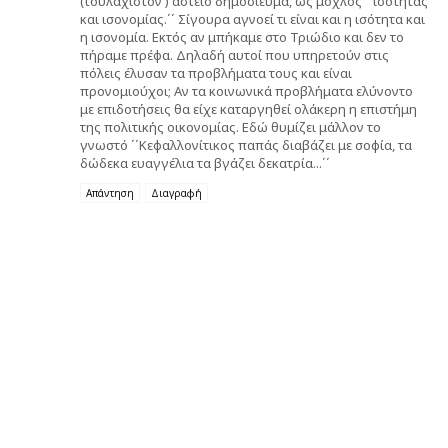
(τουλάχιστον ) αστείο δημοσίευμα, ως μοχλός ΄΄ισότητας
και ισονομίας.΄΄ Σίγουρα αγνοεί τι είναι και η ισότητα και
η ισονομία. Εκτός αν μπήκαμε στο Τριώδιο και δεν το
πήραμε πρέφα. Δηλαδή αυτοί που υπηρετούν στις
πόλεις έλυσαν τα προβλήματα τους και είναι
προνομιούχοι; Αν τα κοινωνικά προβλήματα ελύνοντο
με επιδοτήσεις θα είχε καταργηθεί ολάκερη η επιστήμη
της πολιτικής οικονομίας. Εδώ θυμίζει μάλλον το
γνωστό ΄΄Κεφαλλονίτικος παπάς διαβάζει με σοφία, τα
δώδεκα ευαγγέλια τα βγάζει δεκατρία...΄΄
Απάντηση
Διαγραφή