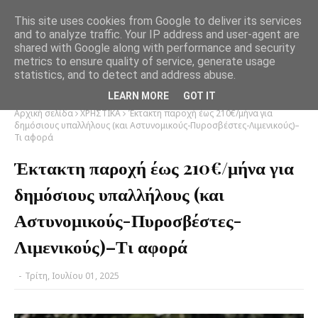
This site uses cookies from Google to deliver its services
and to analyze traffic. Your IP address and user-agent are
shared with Google along with performance and security
metrics to ensure quality of service, generate usage
statistics, and to detect and address abuse.
LEARN MORE
GOT IT
Αρχική σελίδα
ΧΡΗΣΤΙΚΑ
Έκτακτη παροχή έως 210€/μήνα για
δημόσιους υπαλλήλους (και Αστυνομικούς-Πυροσβέστες-Λιμενικούς)–
Τι αφορά
Έκτακτη παροχή έως 210€/μήνα για
δημόσιους υπαλλήλους (και
Αστυνομικούς-Πυροσβέστες-
Λιμενικούς)–Τι αφορά
-
Τρίτη, Ιουλίου 01, 2025