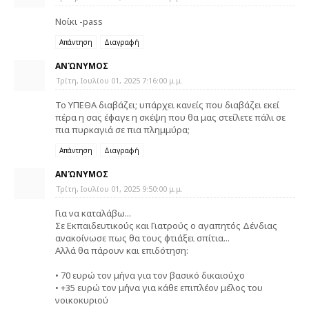
Νοίκι -pass
Απάντηση
Διαγραφή
ΑΝΏΝΥΜΟΣ
Τρίτη, Ιουλίου 01, 2025 7:16:00 μ.μ.
Το ΥΠΕΘΑ διαβάζει; υπάρχει κανείς που διαβάζει εκεί
πέρα η σας έφαγε η σκέψη που θα μας στείλετε πάλι σε
πια πυρκαγιά σε πια πλημμύρα;
Απάντηση
Διαγραφή
ΑΝΏΝΥΜΟΣ
Τρίτη, Ιουλίου 01, 2025 9:50:00 μ.μ.
Για να καταλάβω...
Σε Εκπαιδευτικούς και Γιατρούς ο αγαπητός Δένδιας
ανακοίνωσε πως θα τους φτιάξει σπίτια...
Αλλά θα πάρουν και επιδότηση:
• 70 ευρώ τον μήνα για τον βασικό δικαιούχο
• +35 ευρώ τον μήνα για κάθε επιπλέον μέλος του
νοικοκυριού