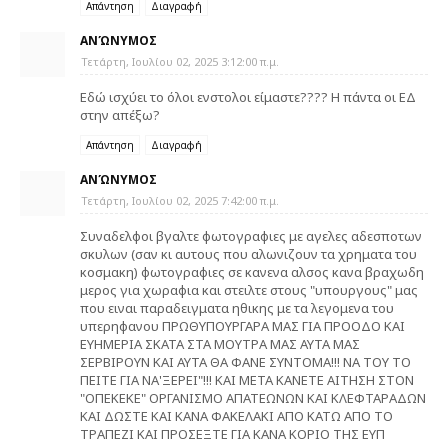
Απάντηση
Διαγραφή
ΑΝΏΝΥΜΟΣ
Τετάρτη, Ιουλίου 02, 2025 3:12:00 π.μ.
Εδώ ισχύει το όλοι ενστολοι είμαστε???? Η πάντα οι ΕΔ
στην απέξω?
Απάντηση
Διαγραφή
ΑΝΏΝΥΜΟΣ
Τετάρτη, Ιουλίου 02, 2025 7:42:00 π.μ.
Συναδελφοι βγαλτε φωτογραφιες με αγελες αδεσποτων
σκυλων (σαν κι αυτους που αλωνιζουν τα χρηματα του
κοσμακη) φωτογραφιες σε κανενα αλσος κανα βραχωδη
μερος για χωραφια και στειλτε στους "υπουργους" μας
που ειναι παραδειγματα ηθικης με τα λεγομενα του
υπερηφανου ΠΡΩΘΥΠΟΥΡΓΑΡΑ ΜΑΣ ΓΙΑ ΠΡΟΟΔΟ ΚΑΙ
ΕΥΗΜΕΡΙΑ ΣΚΑΤΑ ΣΤΑ ΜΟΥΤΡΑ ΜΑΣ ΑΥΤΑ ΜΑΣ
ΣΕΡΒΙΡΟΥΝ ΚΑΙ ΑΥΤΑ ΘΑ ΦΑΝΕ ΣΥΝΤΟΜΑ!!! ΝΑ ΤΟΥ ΤΟ
ΠΕΙΤΕ ΓΙΑ ΝΑ'ΞΕΡΕΙ"!!! ΚΑΙ ΜΕΤΑ ΚΑΝΕΤΕ ΑΙΤΗΣΗ ΣΤΟΝ
"ΟΠΕΚΕΚΕ" ΟΡΓΑΝΙΣΜΟ ΑΠΑΤΕΩΝΩΝ ΚΑΙ ΚΛΕΦΤΑΡΑΔΩΝ
ΚΑΙ ΔΩΣΤΕ ΚΑΙ ΚΑΝΑ ΦΑΚΕΛΑΚΙ ΑΠΟ ΚΑΤΩ ΑΠΟ ΤΟ
ΤΡΑΠΕΖΙ ΚΑΙ ΠΡΟΣΕΞΤΕ ΓΙΑ ΚΑΝΑ ΚΟΡΙΟ ΤΗΣ ΕΥΠ