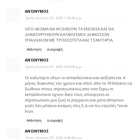
ΑΝΏΝΥΜΟΣ
Τρίτη, Ιουλίου 01, 2025 1:26:00 μ.μ.
ΛΙΓΟ ΑΚΟΜΑ ΝΑ ΑΥΞΗΘΟΥΝ ΤΑ ΕΝΟΙΚΙΑ ΚΑΙ ΘΑ
ΔΗΜΙΟΥΡΓΗΘΟΥΝ ΚΑΤΑΥΛΙΣΜΟΙ ΔΗΜΟΣΙΩΝ
ΥΠΑΛΛΗΛΩΝ ΜΕ ΤΡΟΧΟΣΠΙΤΑ ΚΑΙ ΤΣΑΝΤΗΡΙΑ.
Απάντηση
Διαγραφή
ΑΝΏΝΥΜΟΣ
Τρίτη, Ιουλίου 01, 2025 4:04:00 μ.μ.
Οι καλυτεροι ολων οι εκπαιδευτικοι.και αυξηση και 4
μηνες διακοπες τον χρονο και σπιτι απο το ΥΕΘΑ(αντι να
δωθουν στους στρατιωτικου),απο οσο ξερω οι
εκπαιδευτικοι εχουν δικο τους υπουργειο.οι
στρατιωτικοι μια ζωη οι ρηγμενοι.και μετα απορουν
γιατι δεν μπαινει κοσμος στις Ε.Δ.να πω ντροπη ?ειναι
λιγο.
Απάντηση
Διαγραφή
ΑΝΏΝΥΜΟΣ
Τρίτη, Ιουλίου 01, 2025 4:40:00 μ.μ.