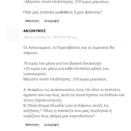
• Μέγιστο ποσό επιδότησης: 210 ευρώ μηνιαίως
Πάλι μας πιάσανε μα@@κες ή μου φαίνεται?
Απάντηση
Διαγραφή
ΑΝΏΝΥΜΟΣ
Τρίτη, Ιουλίου 01, 2025 9:57:00 μ.μ.
Οι Αστυνομικοί, οι Πυροσβέστες και οι Λιμενικοί θα
πάρουν:
70 ευρώ τον μήνα για τον βασικό δικαιούχο
+35 ευρώ τον μήνα για κάθε επιπλέον μέλος του
νοικοκυριού
Μέγιστο ποσό επιδότησης: 210 ευρώ μηνιαίως
Α. Αναμένω τις ανακοινώσεις τους ότι όλοι οι ένστολοι
είμαστε ίσοι και πως αυτά τα ποσά πρέπει να δοθούν και
στους στρατιωτικούς.
Β. Πόσα άτομα έδιωξαν για να πάρουν αυτές τις
αυξήσεις? Τέλος η παπάτζα που μας πούλησαν ή
νομίζουν πως ακόμη μας κοροϊδεύουν?
Απάντηση
Διαγραφή