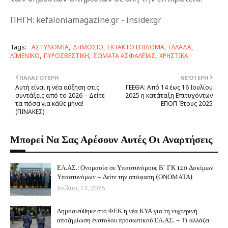
ΠΗΓΗ: kefaloniamagazine.gr - insider.gr
Tags:
ΑΣΤΥΝΟΜΙΑ
ΔΗΜΟΣΙΟ
ΕΚΤΑΚΤΟ ΕΠΙΔΟΜΑ
ΕΛΛΑΔΑ
ΛΙΜΕΝΙΚΟ
ΠΥΡΟΣΒΕΣΤΙΚΗ
ΣΩΜΑΤΑ ΑΣΦΑΛΕΙΑΣ
ΧΡΗΣΤΙΚΑ
ΠΑΛΑΙΌΤΕΡΗ
ΝΕΌΤΕΡΗ
Aυτή είναι η νέα αύξηση στις
ΓΕΕΘΑ: Από 14 έως 16 Ιουλίου
συντάξεις από το 2026 – Δείτε
2025 η κατάταξη Επιτυχόντων
τα πόσα για κάθε μήνα!
ΕΠΟΠ Έτους 2025
(ΠINAKEΣ)
Μπορεί Να Σας Αρέσουν Αυτές Οι Αναρτήσεις
ΕΛ.ΑΣ.: Ονομασία σε Υπαστυνόμους Β΄ ΓΚ 120 Δοκίμων
Υπαστυνόμων – Δείτε την απόφαση (ΟΝΟΜΑΤΑ)
Ιούλιος 14, 2026
Δημοσιεύθηκε στο ΦΕΚ η νέα ΚΥΑ για τη νυχτερινή
αποζημίωση ένστολου προσωπικού ΕΛ.ΑΣ. – Τι αλλάζει