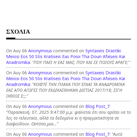
ΣΧΟΛΙΑ
On Αυγ 06
Anonymous
commented on
Syntaxeis Drastiki
Meiosi Eos 50 Stis Kratiseis Eas Poioi Tha Doun Afxiseis Kai
Anadromika
:
“ΠΟΥ ΠΑΕΙ Η ΕΑΣ ΜΑΣ; ΠΟΥ ΚΑΙ ΣΕ ΠΟΙΟΥΣ ΑΡΑΓΕ;”
On Αυγ 06
Anonymous
commented on
Syntaxeis Drastiki
Meiosi Eos 50 Stis Kratiseis Eas Poioi Tha Doun Afxiseis Kai
Anadromika
:
“ΚΟΦΤΕ ΤΗΝ ΠΛΑΚΑ ΠΟΥ ΕΙΝΑΙ ΤΑ ΑΝΑΔΡΟΜΙΚΑ
ΕΑΣ ΑΠΟ ΑΓΩΓΕΣ ΠΟΥ ΕΚΔΙΚΑΣΘΗΚΑΝ ΔΙΕΤΙΑΣ 2017/18; ΣΙΓΗ
ΙΧΘΙΟΣ Ε;;;”
On Αυγ 06
Anonymous
commented on
Blog Post_7
:
“Παρασκευή, 07, 2025 9:47:00 μ.μ. φαίνεται ότι σου αρέσει να το
λες το τελευταίο, αλλά τα δεδομένα κι η πραγματικότητα σε
διαψεύδουν. Ωστόσο,μια…”
On Αυγ 06
Anonymous
commented on
Blog Post_7
:
“Αυτό