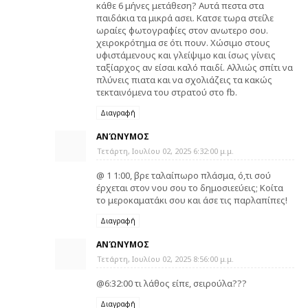
κάθε 6 μήνες μετάθεση? Αυτά πεστα στα
παιδάκια τα μικρά ασει. Κατσε τωρα στείλε
ωραίες φωτογραφίες στον ανωτερο σου.
χειροκρότημα σε ότι πουν. Χώσιμο στους
υφιστάμενους και γλείψιμο και ίσως γίνεις
ταξίαρχος αν είσαι καλό παιδί. Αλλιώς σπίτι να
πλύνεις πιατα και να σχολιάζεις τα κακώς
τεκταινόμενα του στρατού στο fb.
Διαγραφή
ΑΝΏΝΥΜΟΣ
Τετάρτη, Ιουλίου 02, 2025 6:32:00 μ.μ.
@ 1 1:00, βρε ταλαίπωρο πλάσμα, ό,τι σού
έρχεται στον νου σου το δημοσιεεύεις; Κοίτα
το μεροκαματάκι σου και άσε τις παρλαπίπες!
Διαγραφή
ΑΝΏΝΥΜΟΣ
Τετάρτη, Ιουλίου 02, 2025 8:56:00 μ.μ.
@6:32:00 τι λάθος είπε, σειρούλα???
Διαγραφή