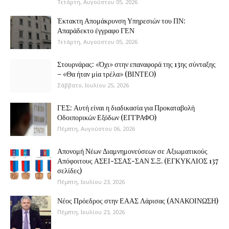
Τετάρτη, Αυγούστου 05, 2026
Έκτακτη Απομάκρυνση Υπηρεσιών του ΠΝ:
Απαράδεκτο έγγραφο ΓΕΝ
Τετάρτη, Αυγούστου 05, 2026
Στουρνάρας: «Όχι» στην επαναφορά της 13ης σύνταξης
– «Θα ήταν μία τρέλα» (ΒΙΝΤΕΟ)
Σάββατο, Ιουλίου 25, 2026
ΓΕΣ: Αυτή είναι η διαδικασία για Προκαταβολή
Οδοιπορικών Εξόδων (ΕΓΓΡΑΦΟ)
Πέμπτη, Αυγούστου 06, 2026
Απονομή Νέων Διαμνημονεύσεων σε Αξιωματικούς
Απόφοιτους ΑΣΕΙ-ΣΣΑΣ-ΣΑΝ Σ.Ξ. (ΕΓΚΥΚΛΙΟΣ 137
σελίδες)
Πέμπτη, Ιουλίου 23, 2026
Νέος Πρόεδρος στην ΕΑΑΣ Λάρισας (ΑΝΑΚΟΙΝΩΣΗ)
Πέμπτη, Ιουλίου 23, 2026