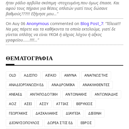
ήταν ράδιο αρβύλα σκόπιμη -στοχευμένη,που όμως έπιασε. Και
αφού τους πήρανε για θέσεις οπλιτών γιατί τους δώσανε
βαθμούς???!!! Εξήγησε μου…”
On Αυγ 06
Anonymous
commented on
Blog Post_7
:
“Τέλεια!!!
Να μας πάρετε και τα καθήκοντα τα οποία εκτελούμε, γιατί δε
γίνεται οπλίτης να είναι ΥΚΟΑ ή αλχιας λόχου ή αξκος
γραφείου......!!!!…”
ΘΕΜΑΤΟΓΡΑΦΙΑ
OLD
ΑΔΙΣΠΟ
ΑΙΓΑΙΟ
ΑΜΥΝΑ
ΑΝΑΓΝΩΣΤΗΣ
ΑΝΑΔΙΟΡΓΑΝΩΣΗ ΕΔ
ΑΝΑΔΡΟΜΙΚΑ
ΑΝΑΚΛΗΘΕΝΤΕΣ
ΑΝΕΑΕΔ
ΑΝΤΑΠΟΔΟΤΙΚΗ
ΑΝΤΩΝΑΚΗΣ
ΑΝΤΩΝΙΑΔΗΣ
ΑΟΖ
ΑΣΕΙ
ΑΣΣΥ
ΑΤΤΙΑΣ
ΒΕΡΥΚΙΟΣ
ΓΕΩΡΓΑΚΗΣ
ΔΑΣΚΑΛΑΚΗΣ
ΔΙΑΥΓΕΙΑ
ΔΙΕΘΝΗ
ΔΙΟΝΥΣΟΠΟΥΛΟΣ
ΔΩΡΕΑ ΣΤΙΣ ΕΔ
ΕΒΡΟΣ