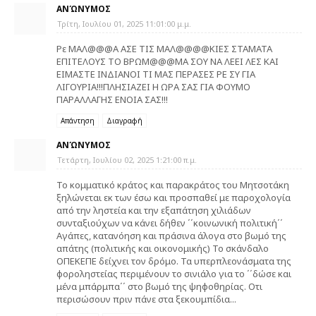
ΑΝΏΝΥΜΟΣ
Τρίτη, Ιουλίου 01, 2025 11:01:00 μ.μ.
Ρε ΜΑΛ@@@Α ΑΣΕ ΤΙΣ ΜΑΛ@@@@ΚΙΕΣ ΣΤΑΜΑΤΑ
ΕΠΙΤΕΛΟΥΣ ΤΟ ΒΡΩΜ@@@ΜΑ ΣΟΥ ΝΑ ΛΕΕΙ ΛΕΣ ΚΑΙ
ΕΙΜΑΣΤΕ ΙΝΔΙΑΝΟΙ ΤΙ ΜΑΣ ΠΕΡΑΣΕΣ ΡΕ ΣΥ ΓΙΑ
ΛΙΓΟΥΡΙΑ!!!ΠΛΗΣΙΑΖΕΙ Η ΩΡΑ ΣΑΣ ΓΙΑ ΦΟΥΜΟ
ΠΑΡΑΛΛΑΓΗΣ ΕΝΟΙΑ ΣΑΣ!!!
Απάντηση
Διαγραφή
ΑΝΏΝΥΜΟΣ
Τετάρτη, Ιουλίου 02, 2025 1:21:00 π.μ.
Το κομματικό κράτος και παρακράτος του Μητσοτάκη
ξηλώνεται εκ των έσω και προσπαθεί με παροχολογία
από την ληστεία και την εξαπάτηση χιλιάδων
συνταξιούχων να κάνει δήθεν ΄΄κοινωνική πολιτική΄΄
Αγάπες, κατανόηση και πράσινα άλογα στο βωμό της
απάτης (πολιτικής και οικονομικής) Το σκάνδαλο
ΟΠΕΚΕΠΕ δείχνει τον δρόμο. Τα υπερπλεονάσματα της
φοροληστείας περιμένουν το σινιάλο για το ΄΄δώσε και
μένα μπάρμπα΄΄ στο βωμό της ψηφοθηρίας. Οτι
περισώσουν πριν πάνε στα ξεκουμπίδια...