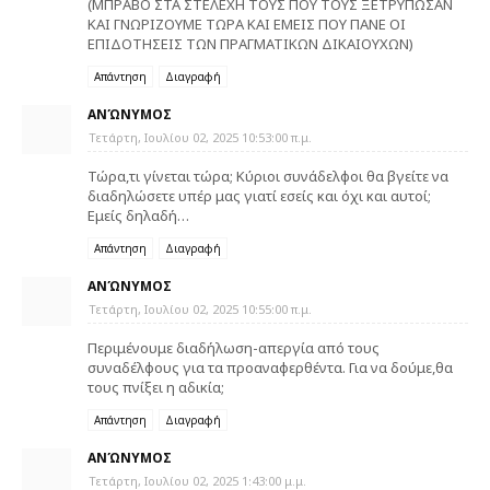
(ΜΠΡΑΒΟ ΣΤΑ ΣΤΕΛΕΧΗ ΤΟΥΣ ΠΟΥ ΤΟΥΣ ΞΕΤΡΥΠΩΣΑΝ
ΚΑΙ ΓΝΩΡΙΖΟΥΜΕ ΤΩΡΑ ΚΑΙ ΕΜΕΙΣ ΠΟΥ ΠΑΝΕ ΟΙ
ΕΠΙΔΟΤΗΣΕΙΣ ΤΩΝ ΠΡΑΓΜΑΤΙΚΩΝ ΔΙΚΑΙΟΥΧΩΝ)
Απάντηση
Διαγραφή
ΑΝΏΝΥΜΟΣ
Τετάρτη, Ιουλίου 02, 2025 10:53:00 π.μ.
Τώρα,τι γίνεται τώρα; Κύριοι συνάδελφοι θα βγείτε να
διαδηλώσετε υπέρ μας γιατί εσείς και όχι και αυτοί;
Εμείς δηλαδή…
Απάντηση
Διαγραφή
ΑΝΏΝΥΜΟΣ
Τετάρτη, Ιουλίου 02, 2025 10:55:00 π.μ.
Περιμένουμε διαδήλωση-απεργία από τους
συναδέλφους για τα προαναφερθέντα. Για να δούμε,θα
τους πνίξει η αδικία;
Απάντηση
Διαγραφή
ΑΝΏΝΥΜΟΣ
Τετάρτη, Ιουλίου 02, 2025 1:43:00 μ.μ.