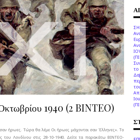
Α
ΣΗ
Αν
Ευ
Aν
ΙΟ
(Π
Συ
το 
Δα
πε
το
Aπ
Ιο
κτωβρίου 1940 (2 BINTEO)
(Π
Σ
 σαν ήρωες. Τώρα θα λέμε Οι ήρωες μάχονται σαν Έλληνες». Το
 του Λονδίνου στις 28-10-1940. Δείτε τα παρακάτω ΒΙΝΤΕΟ-
ΕΠ