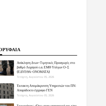
ΟΡΥΦΑΙΑ
Ανάκληση Δτων-Τιμητικές Προαγωγές στο
βαθμό Λοχαγού ε.α. ΕΜΘ Υπλγων Ο-Σ
(ΕΔΥΕΘΑ-ΟΝΟΜΑΤΑ)
Τετάρτη, Αυγούστου 05, 2026
Έκτακτη Απομάκρυνση Υπηρεσιών του ΠΝ:
Απαράδεκτο έγγραφο ΓΕΝ
Τετάρτη, Αυγούστου 05, 2026
Στουρνάρας: «Όχι» στην επαναφορά της 13ης