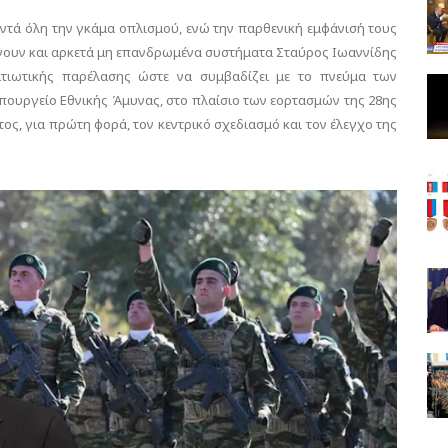
κοντά όλη την γκάμα οπλισμού, ενώ την παρθενική εμφάνισή τους
άνουν και αρκετά μη επανδρωμένα συστήματα Σταύρος Ιωαννίδης
ατιωτικής παρέλασης ώστε να συμβαδίζει με το πνεύμα των
υπουργείο Εθνικής Άμυνας, στο πλαίσιο των εορτασμών της 28ης
ος, για πρώτη φορά, τον κεντρικό σχεδιασμό και τον έλεγχο της