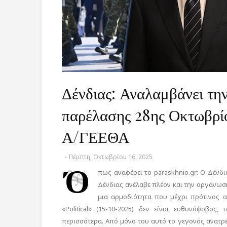
Δένδιας: Αναλαμβάνει τη
παρέλασης 28ης Οκτωβρί
Α/ΓΕΕΘΑ
-
Πέμπτη, Οκτωβρίου 16, 2025
Ό
πως αναφέρει το paraskhnio.gr: Ο Δένδ
Δένδιας ανέλαβε πλέον και την οργάνωσ
μια αρμοδιότητα που μέχρι πρότινος 
«Political» (15-10-2025) δεν είναι ευθυνόφοβο
περισσότερα. Από μόνο του αυτό το γεγονός ανατρ