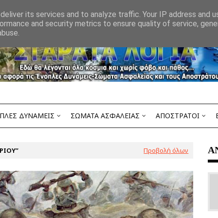
eliver its services and to analyze traffic. Your IP address and 
ormance and security metrics to ensure quality of service, gen
abuse.
ΠΛΕΣ ΔΥΝΑΜΕΙΣ
ΣΩΜΑΤΑ ΑΣΦΑΛΕΙΑΣ
ΑΠΟΣΤΡΑΤΟΙ
Α
ΡΙΟΥ
Προβολή όλων