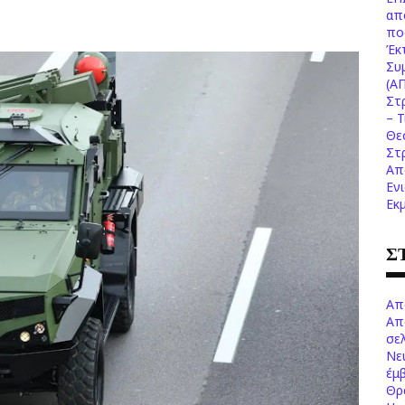
απ
πο
Έκ
Συ
(Α
Στ
– 
Θε
Στ
Απ
Εν
Εκ
Σ
Απ
Απ
σελ
Νε
έμ
Θρ