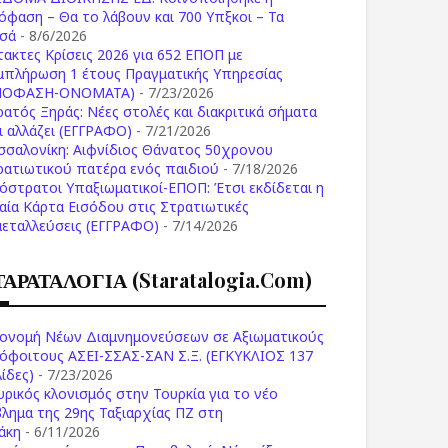
όφαση – Θα το λάβουν και 700 Υπξκοι – Τα
σά
- 8/6/2026
τακτες Κρίσεις 2026 για 652 ΕΠΟΠ με
μπλήρωση 1 έτους Πραγματικής Υπηρεσίας
ΠΟΦΑΣΗ-ONOMATA)
- 7/23/2026
ρατός Ξηράς: Νέες στολές και διακριτικά σήματα
Τι αλλάζει (ΕΓΓΡΑΦΟ)
- 7/21/2026
σσαλονίκη: Αιφνίδιος Θάνατος 50χρονου
ρατιωτικού πατέρα ενός παιδιού
- 7/18/2026
όστρατοι Υπαξιωματικοί-ΕΠΟΠ: Έτσι εκδίδεται η
ιαία Κάρτα Εισόδου στις Στρατιωτικές
μεταλλεύσεις (ΕΓΓΡΑΦΟ)
- 7/14/2026
ΤΑΡΑΤΑΛΟΓΙΑ (staratalogia.com)
ονομή Νέων Διαμνημονεύσεων σε Αξιωματικούς
όφοιτους ΑΣΕΙ-ΣΣΑΣ-ΣΑΝ Σ.Ξ. (ΕΓΚΥΚΛΙΟΣ 137
ίδες)
- 7/23/2026
υρικός κλονισμός στην Τουρκία για το νέο
βλημα της 29ης Ταξιαρχίας ΠΖ στη
άκη
- 6/11/2026