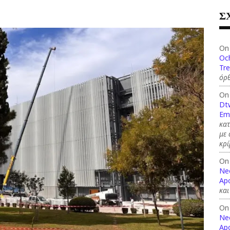
Σ
On
Och
Tre
όρθ
On
Dt
Em
κατ
με
κρί
On
Ne
Apo
και
On
Ne
Apo