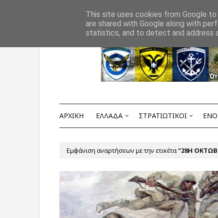
Αρχική
ΟΡΟΙ ΧΡΗΣΗΣ
ΕΠΙΚΟΙΝΩΝΙΑ
This site uses cookies from Google to d
are shared with Google along with perf
statistics, and to detect and address 
ΑΡΧΙΚΗ
ΕΛΛΑΔΑ
ΣΤΡΑΤΙΩΤΙΚΟΙ
ΕΝΟ
Εμφάνιση αναρτήσεων με την ετικέτα
28Η ΟΚΤΩΒ