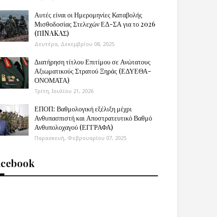
Αυτές είναι οι Ημερομηνίες Καταβολής
Μισθοδοσίας Στελεχών ΕΔ-ΣΑ για το 2026
(ΠINAKAΣ)
Δευτέρα, Δεκεμβρίου 08, 2025
Διατήρηση τίτλου Επιτίμου σε Ανώτατους
Αξιωματικούς Στρατού Ξηράς (ΕΔΥΕΘΑ-
ΟΝΟΜΑΤΑ)
Τρίτη, Ιουλίου 21, 2026
ΕΠΟΠ: Βαθμολογική εξέλιξη μέχρι
Ανθυπασπιστή και Αποστρατευτικό Βαθμό
Ανθυπολοχαγού (ΕΓΓΡΑΦΑ)
Παρασκευή, Φεβρουαρίου 07, 2025
acebook