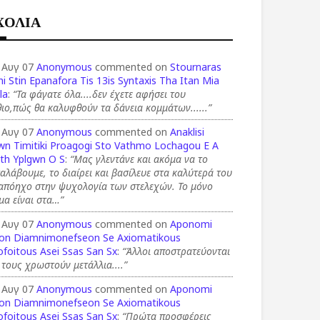
ΧΟΛΙΑ
 Αυγ 07
Anonymous
commented on
Stournaras
i Stin Epanafora Tis 13is Syntaxis Tha Itan Mia
la
:
“Τα φάγατε όλα....δεν έχετε αφήσει του
ιο,πώς θα καλυφθούν τα δάνεια κομμάτων......”
 Αυγ 07
Anonymous
commented on
Anaklisi
wn Timitiki Proagogi Sto Vathmo Lochagou E A
th Yplgwn O S
:
“Μας γλεντάνε και ακόμα να το
αλάβουμε, το διαίρει και βασίλευε στα καλύτερά του
 απόηχο στην ψυχολογία των στελεχών. Το μόνο
μα είναι στα…”
 Αυγ 07
Anonymous
commented on
Aponomi
on Diamnimonefseon Se Axiomatikous
foitous Asei Ssas San Sx
:
“Άλλοι αποστρατεύονται
 τους χρωστούν μετάλλια....”
 Αυγ 07
Anonymous
commented on
Aponomi
on Diamnimonefseon Se Axiomatikous
foitous Asei Ssas San Sx
:
“Πρώτα προσφέρεις