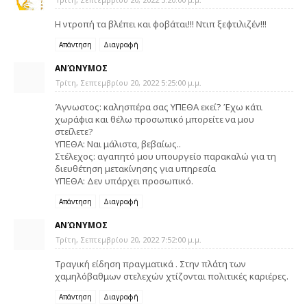
Η ντροπή τα βλέπει και φοβάται!!! Ντιπ ξεφτιλιζέν!!!
Απάντηση
Διαγραφή
ΑΝΏΝΥΜΟΣ
Τρίτη, Σεπτεμβρίου 20, 2022 5:25:00 μ.μ.
Άγνωστος: καλησπέρα σας ΥΠΕΘΑ εκεί? Έχω κάτι
χωράφια και θέλω προσωπικό μπορείτε να μου
στείλετε?
ΥΠΕΘΑ: Ναι μάλιστα, βεβαίως..
Στέλεχος: αγαπητό μου υπουργείο παρακαλώ για τη
διευθέτηση μετακίνησης για υπηρεσία
ΥΠΕΘΑ: Δεν υπάρχει προσωπικό.
Απάντηση
Διαγραφή
ΑΝΏΝΥΜΟΣ
Τρίτη, Σεπτεμβρίου 20, 2022 7:52:00 μ.μ.
Τραγική είδηση πραγματικά . Στην πλάτη των
χαμηλόβαθμων στελεχών χτίζονται πολιτικές καριέρες.
Απάντηση
Διαγραφή