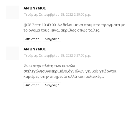
ΑΝΏΝΥΜΟΣ
Τετάρτη, Σεπτεμβρίου 28, 2022 2:29:00 μ.μ.
@28 Σεπτ 10:49:00. Αν θελουμε να πουμε τα πραγματα με
το ονομα τους, ειναι ακριβως οπως τα λες.
Απάντηση
Διαγραφή
ΑΝΏΝΥΜΟΣ
Τετάρτη, Σεπτεμβρίου 28, 2022 3:27:00 μ.μ.
Άνω στην πλάτη των ικανών
στελεχών(συγκεκριμένα,όχι όλων γενικά) χτίζονται
καριέρες,στην υπηρεσία αλλά και πολιτικές...
Απάντηση
Διαγραφή