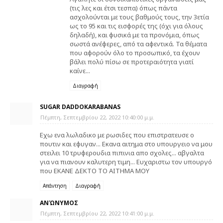
(τις λες και έτσι τεσπα) όπως πάντα
ασχολούνται με τους βαθμούς τους, την 3ετία
ως το 95 και τις εισφορές της (όχι για όλους
δηλαδή), και φυσικά με τα προνόμια, όπως
σωστά ανέφερες, από τα αφεντικά. Τα θέματα
που αφορούν όλο το προσωπικό, τα έχουν
βάλει πολύ πίσω σε προτεραιότητα γιατί
καίνε...
Διαγραφή
SUGAR DADDOKARABANAS
Πέμπτη, Σεπτεμβρίου 22, 2022 10:40:00 μ.μ.
Εχω ενα λωλαδικο με ρωσιδες που επιστρατευσε ο
πουτιν και εφυγαν... Εκανα αιτημα στο υπουργειο να μου
στειλει 10 τρυφερουδια πιπινια απο σχολες... αβγαλτα
για να πιανουν καλυτερη τιμη... Ευχαριστω τον υπουργό
που ΕΚΑΝΕ ΔΕΚΤΟ ΤΟ ΑΙΤΗΜΑ ΜΟΥ
Απάντηση
Διαγραφή
ΑΝΏΝΥΜΟΣ
Πέμπτη, Σεπτεμβρίου 22, 2022 10:41:00 μ.μ.