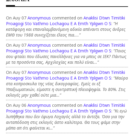
On Αυγ 07
Anonymous
commented on
Anaklisi Dtwn Timitiki
Proagogi Sto Vathmo Lochagou E A Emth Yplgwn O S
:
“Η
κατάφορη και επαναλαμβανόμενη αδικία απέναντι στους άνδρες
ΕΜΘ του 1988 συνεχίζεται έλεος πια....”
On Αυγ 07
Anonymous
commented on
Anaklisi Dtwn Timitiki
Proagogi Sto Vathmo Lochagou E A Emth Yplgwn O S
:
“Ποιος
σου φταίει που έδωσες πανελλήνιες για να μπεις σε ΙΕΚ? Πάντως
με τα προσόντα σας, Αρχιλοχίας και πολύ είναι...”
On Αυγ 07
Anonymous
commented on
Anaklisi Dtwn Timitiki
Proagogi Sto Vathmo Lochagou E A Emth Yplgwn O S
:
“Μαύρο
στα κοπροσκυλα της νέας δικογραφίας. Εμείς οι εξ
Υπαξιωματικών, είμαστε η συντριπτική πλειοψηφία. Το 80%. Στις
εκλογές μην χαθεί ούτε μια…”
On Αυγ 06
Anonymous
commented on
Anaklisi Dtwn Timitiki
Proagogi Sto Vathmo Lochagou E A Emth Yplgwn O S
:
“Κι εγώ
λυπήθηκα που δεν έφυγα Λοχαγός αλλά το άντεξα. Όσο για την
ανταπόδοση στις εκλογές άστο καλύτερα. Θα τους φάμε στην
μάπα απ ότι φαίνεται κι…”