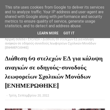
This site uses cookies from Google to deliver its services
and to analyze traffic. Your IP address and user-agent are
shared with Google along with performance and security
metrics to ensure quality of service, generate usage
statistics, and to detect and address abuse.
LEARN MORE
GOT IT
Αρχική σελίδα
ΣΧΟΛΕΙΑ
Διάθεση 69 στελεχών ΕΔ για κάλυψη
αναγκών σε οδηγούς-συνοδούς λεωφορείων Σχολικών Μονάδων
[ΕΝΗΜΕΡΩΘΗΚΕ]
Διάθεση 69 στελεχών ΕΔ για κάλυψη
αναγκών σε οδηγούς-συνοδούς
λεωφορείων Σχολικών Μονάδων
[ΕΝΗΜΕΡΩΘΗΚΕ]
-
Τρίτη, Σεπτεμβρίου 20, 2022