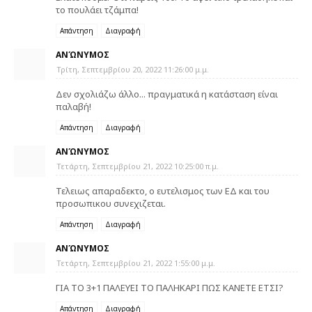
το πουλάει τζάμπα!
Απάντηση
Διαγραφή
ΑΝΏΝΥΜΟΣ
Τρίτη, Σεπτεμβρίου 20, 2022 11:26:00 μ.μ.
Δεν σχολιάζω άλλο... πραγματικά η κατάσταση είναι
παλαβή!
Απάντηση
Διαγραφή
ΑΝΏΝΥΜΟΣ
Τετάρτη, Σεπτεμβρίου 21, 2022 10:25:00 π.μ.
Τελειως απαραδεκτο, ο ευτελισμος των ΕΔ και του
προσωπικου συνεχιζεται.
Απάντηση
Διαγραφή
ΑΝΏΝΥΜΟΣ
Τετάρτη, Σεπτεμβρίου 21, 2022 1:55:00 μ.μ.
ΓΙΑ ΤΟ 3+1 ΠΑΛΕΥΕΙ ΤΟ ΠΑΛΗΚΑΡΙ ΠΩΣ ΚΑΝΕΤΕ ΕΤΣΙ?
Απάντηση
Διαγραφή