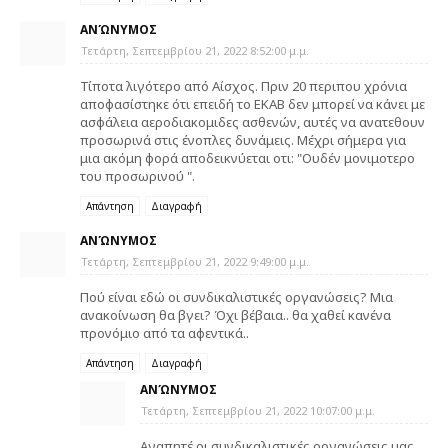
ΑΝΏΝΥΜΟΣ
Τετάρτη, Σεπτεμβρίου 21, 2022 8:52:00 μ.μ.
Τίποτα λιγότερο από Αίσχος. Πριν 20 περιπου χρόνια
αποφασίστηκε ότι επειδή το ΕΚΑΒ δεν μπορεί να κάνει με
ασφάλεια αεροδιακομιδες ασθενών, αυτές να ανατεθουν
προσωρινά στις ένοπλες δυνάμεις. Μέχρι σήμερα για
μια ακόμη φορά αποδεικνύεται οτι: "Ουδέν μονιμοτερο
του προσωρινού ".
Απάντηση
Διαγραφή
ΑΝΏΝΥΜΟΣ
Τετάρτη, Σεπτεμβρίου 21, 2022 9:49:00 μ.μ.
Πού είναι εδώ οι συνδικαλιστικές οργανώσεις? Μια
ανακοίνωση θα βγει? Όχι βέβαια.. θα χαθεί κανένα
προνόμιο από τα αφεντικά..
Απάντηση
Διαγραφή
ΑΝΏΝΥΜΟΣ
Τετάρτη, Σεπτεμβρίου 21, 2022 10:07:00 μ.μ.
Αγαπητέ οι συνδικαλιστικές οργανώσεις μας