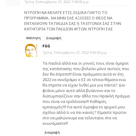
Τρίτη, Σεπτεμβρίου 27, 2022 7:43:00 μ.μ.
ΝΤΡΟΠΗ ΝΑ ΜΙΛΑΤΕ ΕΤΣΙ, ΕΙΔΙΚΑ ΓΙΑΥΤΟ ΤΟ
ΠΡΟΓΡΑΜΜΑ.. ΝΑ ΜΗΝ ΣΑΣ ΑΞΙΩΣΕΙ Ο ΘΕΟΣ ΝΑ
ΕΝΤΑΧΘΟΥΝ ΤΑ ΠΑΙΔΙΑ ΣΑΣ ή ΤΑ ΕΓΓΟΝΙΑ ΣΑΣ ΣΤΗΝ
ΚΑΤΗΓΟΡΙΑ ΤΩΝ ΠΑΙΔΙΩΝ ΑΥΤΩΝ. ΝΤΡΟΠΗ ΣΑΣ
Απάντηση
Διαγραφή
FGG
Τρίτη, Σεπτεμβρίου 27, 2022 9:05:00 μ.μ.
Τα παιδιά αλλά και οι γονείς τους είναι όμηροι
της κατάστασης που βολεύει μόνο αυτούς που
δεν θα έπρεπε!!! Είναι πράγματα αυτά εν έτη
2022 να συνδράμει ο ΕΣ σε τέτοια θέματα ενώ
θα έπρεπε να είχαν λυθεί μια για πάντα? Δεν
φτάνει μόνο αυτό αλλά βγαίνουν και το
διατυμπανίζουν σαν άθλο του Ηρακλή πράγμα
που είναι να τρελένεσαι!!! Καθαρός
εμπαιγμός!!!! Για αυτό έγραψα το αρχικό μου
σχόλιο αλλά τι να πει κανείς? Είμαστε πρώτοι
στο να μαλώνουμε και τελευταίοι στο να
ενωνόμαστε!!!
Διαγραφή