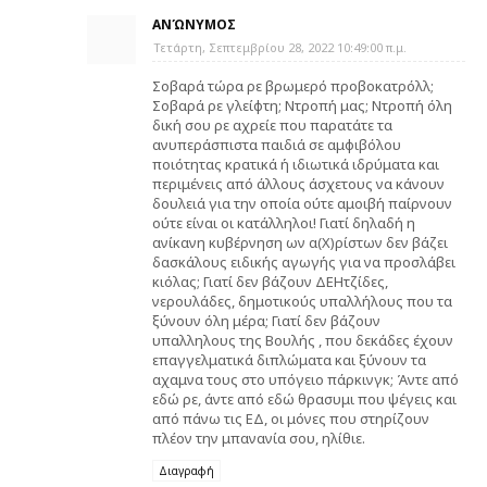
ΑΝΏΝΥΜΟΣ
Τετάρτη, Σεπτεμβρίου 28, 2022 10:49:00 π.μ.
Σοβαρά τώρα ρε βρωμερό προβοκατρόλλ;
Σοβαρά ρε γλείφτη; Ντροπή μας; Ντροπή όλη
δική σου ρε αχρείε που παρατάτε τα
ανυπεράσπιστα παιδιά σε αμφιβόλου
ποιότητας κρατικά ή ιδιωτικά ιδρύματα και
περιμένεις από άλλους άσχετους να κάνουν
δουλειά για την οποία ούτε αμοιβή παίρνουν
ούτε είναι οι κατάλληλοι! Γιατί δηλαδή η
ανίκανη κυβέρνηση ων α(Χ)ρίστων δεν βάζει
δασκάλους ειδικής αγωγής για να προσλάβει
κιόλας; Γιατί δεν βάζουν ΔΕΗτζίδες,
νερουλάδες, δημοτικούς υπαλλήλους που τα
ξύνουν όλη μέρα; Γιατί δεν βάζουν
υπαλληλους της Βουλής , που δεκάδες έχουν
επαγγελματικά διπλώματα και ξύνουν τα
αχαμνα τους στο υπόγειο πάρκινγκ; Άντε από
εδώ ρε, άντε από εδώ θρασυμι που ψέγεις και
από πάνω τις ΕΔ, οι μόνες που στηρίζουν
πλέον την μπανανία σου, ηλίθιε.
Διαγραφή