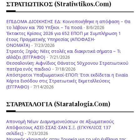
ΣΤΡΑΤΙΩΤΙΚΟΣ (stratiwtikos.com)
ΕΠΙΔΟΜΑ ΔΙΟΙΚΗΣΗΣ ΕΔ: Κοινοποιήθηκε η απόφαση – Θα
το λάβουν και 700 Υπξκοι – Τα ποσά
- 8/6/2026
Έκτακτες Κρίσεις 2026 για 652 ΕΠΟΠ με Συμπλήρωση 1
έτους Πραγματικής Υπηρεσίας (ΑΠΟΦΑΣΗ-
ONOMATA)
- 7/23/2026
Στρατός Ξηράς: Νέες στολές και διακριτικά σήματα – Τι
αλλάζει (ΕΓΓΡΑΦΟ)
- 7/21/2026
Θεσσαλονίκη: Αιφνίδιος Θάνατος 50χρονου Στρατιωτικού
πατέρα ενός παιδιού
- 7/18/2026
Απόστρατοι Υπαξιωματικοί-ΕΠΟΠ: Έτσι εκδίδεται η Ενιαία
Κάρτα Εισόδου στις Στρατιωτικές Εκμεταλλεύσεις
(ΕΓΓΡΑΦΟ)
- 7/14/2026
ΣΤΑΡΑΤΑΛΟΓΙΑ (staratalogia.com)
Απονομή Νέων Διαμνημονεύσεων σε Αξιωματικούς
Απόφοιτους ΑΣΕΙ-ΣΣΑΣ-ΣΑΝ Σ.Ξ. (ΕΓΚΥΚΛΙΟΣ 137
σελίδες)
- 7/23/2026
Νευρικός κλονισμός στην Τουρκία για το νέο έμβλημα της