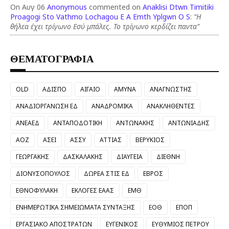
On Αυγ 06
Anonymous
commented on
Anaklisi Dtwn Timitiki
Proagogi Sto Vathmo Lochagou E A Emth Yplgwn O S
:
“Η
θήλεα έχει τρίγωνο Εσύ μπάλες. Το τρίγωνο κερδίζει παντα”
ΘΕΜΑΤΟΓΡΑΦΙΑ
OLD
ΑΔΙΣΠΟ
ΑΙΓΑΙΟ
ΑΜΥΝΑ
ΑΝΑΓΝΩΣΤΗΣ
ΑΝΑΔΙΟΡΓΑΝΩΣΗ ΕΔ
ΑΝΑΔΡΟΜΙΚΑ
ΑΝΑΚΛΗΘΕΝΤΕΣ
ΑΝΕΑΕΔ
ΑΝΤΑΠΟΔΟΤΙΚΗ
ΑΝΤΩΝΑΚΗΣ
ΑΝΤΩΝΙΑΔΗΣ
ΑΟΖ
ΑΣΕΙ
ΑΣΣΥ
ΑΤΤΙΑΣ
ΒΕΡΥΚΙΟΣ
ΓΕΩΡΓΑΚΗΣ
ΔΑΣΚΑΛΑΚΗΣ
ΔΙΑΥΓΕΙΑ
ΔΙΕΘΝΗ
ΔΙΟΝΥΣΟΠΟΥΛΟΣ
ΔΩΡΕΑ ΣΤΙΣ ΕΔ
ΕΒΡΟΣ
ΕΘΝΟΦΥΛΑΚΗ
ΕΚΛΟΓΕΣ ΕΑΑΣ
ΕΜΘ
ΕΝΗΜΕΡΩΤΙΚΑ ΣΗΜΕΙΩΜΑΤΑ ΣΥΝΤΑΞΗΣ
ΕΟΘ
ΕΠΟΠ
ΕΡΓΑΣΙΑΚΟ ΑΠΟΣΤΡΑΤΩΝ
ΕΥΓΕΝΙΚΟΣ
ΕΥΘΥΜΙΟΣ ΠΕΤΡΟΥ