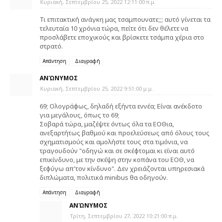
Κυριακή, Σεπτεμβρίου 25, 2022 12:11:00 π.μ.
Τι επιτακτική ανάγκη μας τσαμπουνατε;;; αυτό γίνεται τα
τελευταία 10 χρόνια τώρα, πείτε ότι δεν θέλετε να
προσλάβετε εποχικούς και βρίσκετε τσάμπα χέρια στο
στρατό.
Απάντηση
Διαγραφή
ΑΝΏΝΥΜΟΣ
Κυριακή, Σεπτεμβρίου 25, 2022 9:51:00 μ.μ.
69; Ολογράφως, δηλαδή εξήντα εννέα; Είναι ανέκδοτο
για μεγάλους, όπως το 69;
Σοβαρά τώρα, μαζέψτε όντως όλα τα ΕΟΘια,
ανεξαρτήτως βαθμού και προελεύσεως από όλους τους
σχηματισμούς και αμολήστε τους στα τιμόνια, να
τραγουδούν "οδηγώ και σε σκέφτομαι κι είναι αυτό
επικίνδυνο, με την σκέψη στην κοπάνα του ΕΟΘ, να
ξεφύγω απ'τον κίνδυνο". Δεν χρειάζονται υπηρεσιακά
διπλώματα, πολιτικά minibus θα οδηγούν.
Απάντηση
Διαγραφή
ΑΝΏΝΥΜΟΣ
Τρίτη, Σεπτεμβρίου 27, 2022 10:21:00 π.μ.