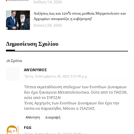
Ιούλιος 14, 2026
Αυξήσεις έως και 120% στους μισθούς Μητροπολιτών και
Αρχιερέων αποφασίζει η κυβέρνηση!
Ιούνιος 04, 2026
Δημοσίευση Σχολίου
26 Σχόλια
ΑΝΏΝΥΜΟΣ
Τρίτη, Σεπτεμβρίου 20, 2022 3:21:00 μ.μ.
Τέτοια εκμεταλλευση στελεχων των Ενοπλων Δυναμεων
δεν έχει ξαναγινει Μεταπολιτευτικα. Ούτε από το ΠΑΣΟΚ,
ούτε από το ΣΥΡΙΖΑ!
Ένας Αρχηγός των Ενοπλων Δυναμεων δεν έχει την
τσιπα να παραιτηθει; Μόνον ο ΖΙΑΖΙΑΣ;
Απάντηση
Διαγραφή
FGG
Τρίτη, Σεπτεμβρίου 20, 2022 5:20:00 μ.μ.