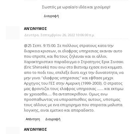
Σωστός με ωραία/ο ιδέα και χιούμορ!
Διαγραφή
ΑΝΏΝΥΜΟΣ
Δευτέρα, Σεπτεμβρίου 26, 2022 10:06:00 π.μ.
@25 Σεπτ. 9:15:00. Σε πολλους στρατους κατα την
διαρκεια κρισεων, οι ελαφρας υπηρεσιας εκαναν αυτο
που επρεπε, και θα τους ζηλευαν και οι αλλοι.
Χαρακτηριστικο παραδειγμα ο Στρατηγος Ερικ Σινσεκι
(Eric Shinseki) που ενω στο Βιετναμ εχασε ενα κομματι
απο το ποδι του, επελεξε διοτι ειχε την δυνατοτητα, να
μην γινει ''ελαφρας υπηρεσιας'' και εφθασε μεχρι
Αρχηγος του ΓΕΣ στην Αμερικη (1999-2003). Ο στρατος
μας φροντιζει τους ελαφρας υπηρεσιας ....... και εκτιμω
αν χρειασθει..... θα ανταποκριθουν. Ομως ενω
προσπαθωντας να υπερασπισθεις αυτους, υποτιμας
τους αλλους με ενα επιχειρημα που στερειται μαλιστα
λογικης, ειναι εμετικο και απαραδεκτο.
Απάντηση
Διαγραφή
ΑΝΏΝΥΜΟΣ