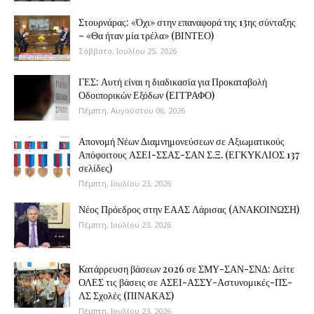
Στουρνάρας: «Όχι» στην επαναφορά της 13ης σύνταξης
– «Θα ήταν μία τρέλα» (ΒΙΝΤΕΟ)
Σάββατο, Ιουλίου 25, 2026
ΓΕΣ: Αυτή είναι η διαδικασία για Προκαταβολή
Οδοιπορικών Εξόδων (ΕΓΓΡΑΦΟ)
Πέμπτη, Αυγούστου 06, 2026
Απονομή Νέων Διαμνημονεύσεων σε Αξιωματικούς
Απόφοιτους ΑΣΕΙ-ΣΣΑΣ-ΣΑΝ Σ.Ξ. (ΕΓΚΥΚΛΙΟΣ 137
σελίδες)
Πέμπτη, Ιουλίου 23, 2026
Νέος Πρόεδρος στην ΕΑΑΣ Λάρισας (ΑΝΑΚΟΙΝΩΣΗ)
Πέμπτη, Ιουλίου 23, 2026
Κατάρρευση βάσεων 2026 σε ΣΜΥ-ΣΑΝ-ΣΝΔ: Δείτε
ΟΛΕΣ τις βάσεις σε ΑΣΕΙ-ΑΣΣΥ-Αστυνομικές-ΠΣ-
ΛΣ Σχολές (ΠΙΝΑΚΑΣ)
Πέμπτη, Ιουλίου 23, 2026