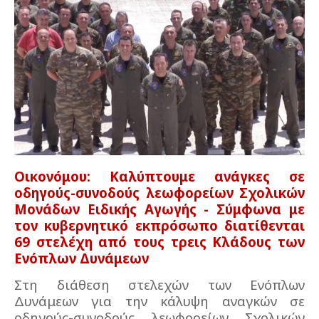
Οικονόμου: Καλύπτουμε ανάγκες σε
οδηγούς-συνοδούς λεωφορείων Σχολικών
Μονάδων Ειδικής Αγωγής - Σύμφωνα με
τον κυβερνητικό εκπρόσωπο διατίθενται
69 στελέχη από τους τρεις Κλάδους των
Ενόπλων Δυνάμεων
Στη διάθεση στελεχών των Ενόπλων
Δυνάμεων για την κάλυψη αναγκών σε
οδηγούς-συνοδούς λεωφορείων Σχολικών