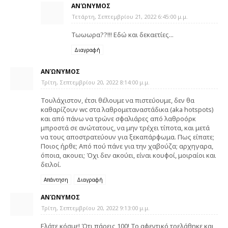
ΑΝΏΝΥΜΟΣ
Τετάρτη, Σεπτεμβρίου 21, 2022 6:45:00 μ.μ.
Τωωωρα??!!! Εδώ και δεκαετίες...
Διαγραφή
ΑΝΏΝΥΜΟΣ
Τρίτη, Σεπτεμβρίου 20, 2022 8:14:00 μ.μ.
Τουλάχιστον, έτσι θέλουμε να πιστεύουμε, δεν θα
καθαρίζουν wc στα λαθρομεταναστάδικα (aka hotspots)
και από πάνω να τρώνε σφαλιάρες από λαθροόρκ
μπροστά σε ανώτατους, να μην τρέχει τίποτα, και μετά
να τους αποστρατεύουν για ξεκαπάρφωμα. Πως είπατε;
Ποιος ήρθε; Από πού πάνε για την χαβούζα; αρχηγαρα,
όποια, ακουει; Όχι δεν ακούει, είναι κουφοί, μοιραίοι και
δειλοί.
Απάντηση
Διαγραφή
ΑΝΏΝΥΜΟΣ
Τρίτη, Σεπτεμβρίου 20, 2022 9:13:00 μ.μ.
Ελάτε κόσμε! Ότι πάρεις 100! Το αφεντικό τρελάθηκε και