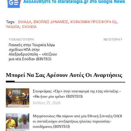
Tags:
ΕΛΛΑΔΑ
ΕΝΟΠΛΕΣ ΔΥΝΑΜΕΙΣ
ΚΟΙΝΩΝΙΚΗ ΠΡΟΣΦΟΡΑ ΕΔ
ΠΑΙΔΕΙΑ
ΣΧΟΛΕΙΑ
ΠΑΛΑΙΌΤΕΡΗ
ΝΕΌΤΕΡΗ
Πανικός στην Τουρκία λόγω
σχεδίων ΗΠΑ στην
Αλεξανδρούπολη – «Χτίζουν
μια νέα Σούδα» (ΒΙΝΤΕΟ)
Μπορεί Να Σας Αρέσουν Αυτές Οι Αναρτήσεις
Στουρνάρας: «Όχι» στην επαναφορά της 13ης σύνταξης –
«Θα ήταν μία τρέλα» (ΒΙΝΤΕΟ)
Ιούλιος 25, 2026
Μητρόπουλος: Θα πάρουν από μία Εθνική Σύνταξη ΟΛΟΙ
οι συνταξιούχοι ανεξαρτήτως ηλικίας-περιουσίας-
εισοδήματος (ΒΙΝΤΕΟ)