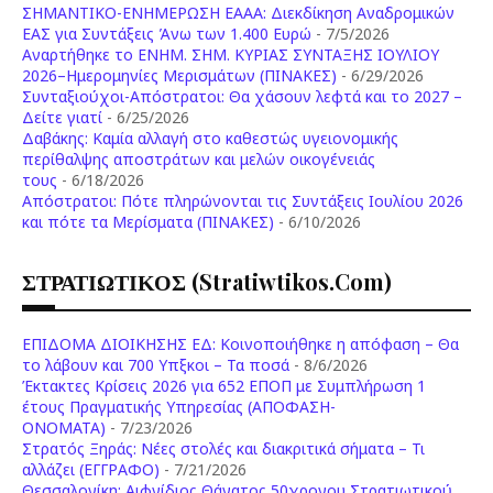
ΣΗΜΑΝΤΙΚΟ-ΕΝΗΜΕΡΩΣΗ ΕΑΑΑ: Διεκδίκηση Αναδρομικών
ΕΑΣ για Συντάξεις Άνω των 1.400 Ευρώ
- 7/5/2026
Aναρτήθηκε το ENHM. ΣΗΜ. ΚΥΡΙΑΣ ΣΥΝΤΑΞΗΣ ΙΟΥΛΙΟΥ
2026–Ημερομηνίες Μερισμάτων (ΠΙΝΑΚΕΣ)
- 6/29/2026
Συνταξιούχοι-Απόστρατοι: Θα χάσουν λεφτά και το 2027 –
Δείτε γιατί
- 6/25/2026
Δαβάκης: Καμία αλλαγή στο καθεστώς υγειονομικής
περίθαλψης αποστράτων και μελών οικογένειάς
τους
- 6/18/2026
Aπόστρατοι: Πότε πληρώνονται τις Συντάξεις Ιουλίου 2026
και πότε τα Μερίσματα (ΠΙΝΑΚΕΣ)
- 6/10/2026
ΣΤΡΑΤΙΩΤΙΚΟΣ (stratiwtikos.com)
ΕΠΙΔΟΜΑ ΔΙΟΙΚΗΣΗΣ ΕΔ: Κοινοποιήθηκε η απόφαση – Θα
το λάβουν και 700 Υπξκοι – Τα ποσά
- 8/6/2026
Έκτακτες Κρίσεις 2026 για 652 ΕΠΟΠ με Συμπλήρωση 1
έτους Πραγματικής Υπηρεσίας (ΑΠΟΦΑΣΗ-
ONOMATA)
- 7/23/2026
Στρατός Ξηράς: Νέες στολές και διακριτικά σήματα – Τι
αλλάζει (ΕΓΓΡΑΦΟ)
- 7/21/2026
Θεσσαλονίκη: Αιφνίδιος Θάνατος 50χρονου Στρατιωτικού