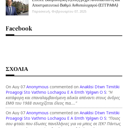
Αποστρατευτικό Βαθμό Ανθυπολοχαγού (ΕΓΓΡΑΦΑ)
Παρασκευή, Φεβρουαρίου 07, 2025
Facebook
ΣΧΟΛΙΑ
On Αυγ 07
Anonymous
commented on
Anaklisi Dtwn Timitiki
Proagogi Sto Vathmo Lochagou E A Emth Yplgwn O S
:
“Η
κατάφορη και επαναλαμβανόμενη αδικία απέναντι στους άνδρες
ΕΜΘ του 1988 συνεχίζεται έλεος πια....”
On Αυγ 07
Anonymous
commented on
Anaklisi Dtwn Timitiki
Proagogi Sto Vathmo Lochagou E A Emth Yplgwn O S
:
“Ποιος
σου φταίει που έδωσες πανελλήνιες για να μπεις σε ΙΕΚ? Πάντως