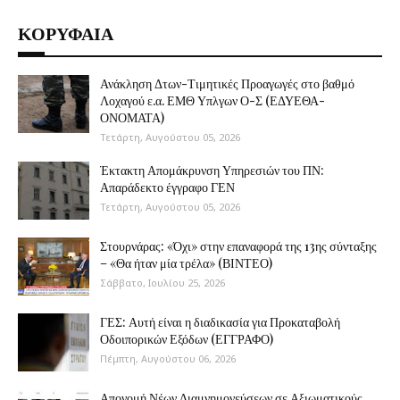
ΚΟΡΥΦΑΙΑ
Ανάκληση Δτων-Τιμητικές Προαγωγές στο βαθμό
Λοχαγού ε.α. ΕΜΘ Υπλγων Ο-Σ (ΕΔΥΕΘΑ-
ΟΝΟΜΑΤΑ)
Τετάρτη, Αυγούστου 05, 2026
Έκτακτη Απομάκρυνση Υπηρεσιών του ΠΝ:
Απαράδεκτο έγγραφο ΓΕΝ
Τετάρτη, Αυγούστου 05, 2026
Στουρνάρας: «Όχι» στην επαναφορά της 13ης σύνταξης
– «Θα ήταν μία τρέλα» (ΒΙΝΤΕΟ)
Σάββατο, Ιουλίου 25, 2026
ΓΕΣ: Αυτή είναι η διαδικασία για Προκαταβολή
Οδοιπορικών Εξόδων (ΕΓΓΡΑΦΟ)
Πέμπτη, Αυγούστου 06, 2026
Απονομή Νέων Διαμνημονεύσεων σε Αξιωματικούς