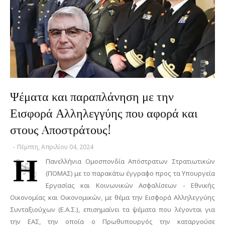
Ψέματα και παραπλάνηση με την
Εισφορά Αλληλεγγύης που αφορά και
στους Aποστράτους!
-
Πέμπτη, Απριλίου 04, 2024
Η
Πανελλήνια Ομοσπονδία Απόστρατων Στρατιωτικών
(ΠΟΜΑΣ) με το παρακάτω έγγραφο προς τα Υπουργεία
Εργασίας και Κοινωνικών Ασφαλίσεων - Εθνικής
Οικονομίας και Οικονομικών, με θέμα την Εισφορά Αλληλεγγύης
Συνταξιούχων (Ε.Α.Σ.), επισημαίνει τα ψέματα που λέγονται για
την ΕΑΣ, την οποία ο Πρωθυπουργός την καταργούσε