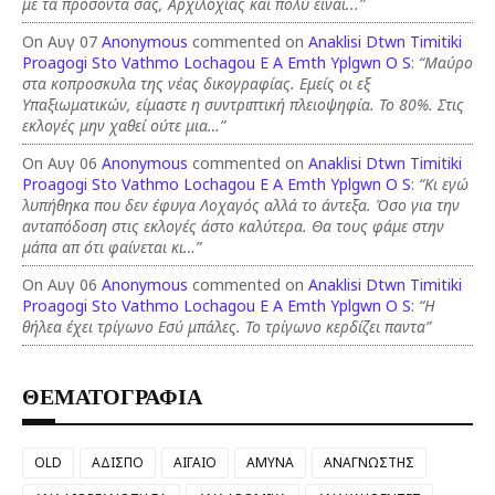
με τα προσόντα σας, Αρχιλοχίας και πολύ είναι...”
On Αυγ 07
Anonymous
commented on
Anaklisi Dtwn Timitiki
Proagogi Sto Vathmo Lochagou E A Emth Yplgwn O S
:
“Μαύρο
στα κοπροσκυλα της νέας δικογραφίας. Εμείς οι εξ
Υπαξιωματικών, είμαστε η συντριπτική πλειοψηφία. Το 80%. Στις
εκλογές μην χαθεί ούτε μια…”
On Αυγ 06
Anonymous
commented on
Anaklisi Dtwn Timitiki
Proagogi Sto Vathmo Lochagou E A Emth Yplgwn O S
:
“Κι εγώ
λυπήθηκα που δεν έφυγα Λοχαγός αλλά το άντεξα. Όσο για την
ανταπόδοση στις εκλογές άστο καλύτερα. Θα τους φάμε στην
μάπα απ ότι φαίνεται κι…”
On Αυγ 06
Anonymous
commented on
Anaklisi Dtwn Timitiki
Proagogi Sto Vathmo Lochagou E A Emth Yplgwn O S
:
“Η
θήλεα έχει τρίγωνο Εσύ μπάλες. Το τρίγωνο κερδίζει παντα”
ΘΕΜΑΤΟΓΡΑΦΙΑ
OLD
ΑΔΙΣΠΟ
ΑΙΓΑΙΟ
ΑΜΥΝΑ
ΑΝΑΓΝΩΣΤΗΣ