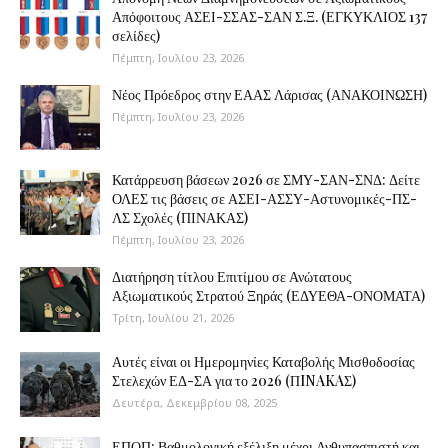
Απόφοιτους ΑΣΕΙ-ΣΣΑΣ-ΣΑΝ Σ.Ξ. (ΕΓΚΥΚΛΙΟΣ 137
σελίδες)
Πέμπτη, Ιουλίου 23, 2026
Νέος Πρόεδρος στην ΕΑΑΣ Λάρισας (ΑΝΑΚΟΙΝΩΣΗ)
Πέμπτη, Ιουλίου 23, 2026
Κατάρρευση βάσεων 2026 σε ΣΜΥ-ΣΑΝ-ΣΝΔ: Δείτε
ΟΛΕΣ τις βάσεις σε ΑΣΕΙ-ΑΣΣΥ-Αστυνομικές-ΠΣ-
ΛΣ Σχολές (ΠΙΝΑΚΑΣ)
Πέμπτη, Ιουλίου 23, 2026
Διατήρηση τίτλου Επιτίμου σε Ανώτατους
Αξιωματικούς Στρατού Ξηράς (ΕΔΥΕΘΑ-ΟΝΟΜΑΤΑ)
Τρίτη, Ιουλίου 21, 2026
Αυτές είναι οι Ημερομηνίες Καταβολής Μισθοδοσίας
Στελεχών ΕΔ-ΣΑ για το 2026 (ΠINAKAΣ)
Δευτέρα, Δεκεμβρίου 08, 2025
ΕΠΟΠ: Βαθμολογική εξέλιξη μέχρι Ανθυπασπιστή και