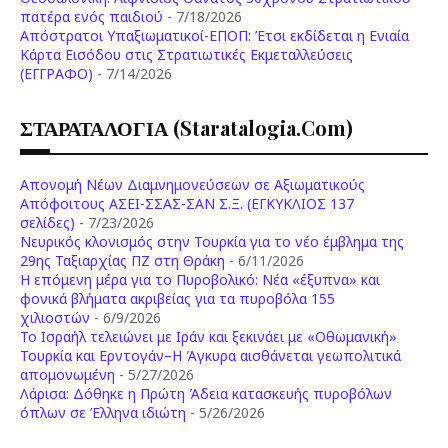
πατέρα ενός παιδιού
- 7/18/2026
Απόστρατοι Υπαξιωματικοί-ΕΠΟΠ: Έτσι εκδίδεται η Ενιαία
Κάρτα Εισόδου στις Στρατιωτικές Εκμεταλλεύσεις
(ΕΓΓΡΑΦΟ)
- 7/14/2026
ΣΤΑΡΑΤΑΛΟΓΙΑ (staratalogia.com)
Απονομή Νέων Διαμνημονεύσεων σε Αξιωματικούς
Απόφοιτους ΑΣΕΙ-ΣΣΑΣ-ΣΑΝ Σ.Ξ. (ΕΓΚΥΚΛΙΟΣ 137
σελίδες)
- 7/23/2026
Νευρικός κλονισμός στην Τουρκία για το νέο έμβλημα της
29ης Ταξιαρχίας ΠΖ στη Θράκη
- 6/11/2026
Η επόμενη μέρα για το Πυροβολικό: Νέα «έξυπνα» και
φονικά βλήματα ακριβείας για τα πυροβόλα 155
χιλιοστών
- 6/9/2026
Το Ισραήλ τελειώνει με Ιράν και ξεκινάει με «Οθωμανική»
Τουρκία και Ερντογάν–Η Άγκυρα αισθάνεται γεωπολιτικά
απομονωμένη
- 5/27/2026
Λάρισα: Δόθηκε η Πρώτη Άδεια κατασκευής πυροβόλων
όπλων σε Έλληνα ιδιώτη
- 5/26/2026