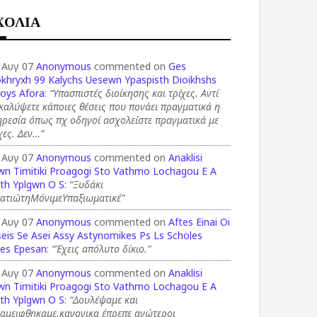
ΧΟΛΙΑ
 Αυγ 07
Anonymous
commented on
Ges
okhryxh 99 Kalychs Uesewn Ypaspisth Dioikhshs
ioys Afora
:
“Υπασπιστές διοίκησης και τρίχες. Αντί
καλύψετε κάποιες θέσεις που πονάει πραγματικά η
ρεσία όπως πχ οδηγοί ασχολείστε πραγματικά με
χες. Δεν…”
 Αυγ 07
Anonymous
commented on
Anaklisi
wn Timitiki Proagogi Sto Vathmo Lochagou E A
th Yplgwn O S
:
“Ξυδάκι
ρατιώτηΜόνιμεΥπαξιωματικέ”
 Αυγ 07
Anonymous
commented on
Aftes Einai Oi
eis Se Asei Assy Astynomikes Ps Ls Scholes
ies Epesan
:
“Έχεις απόλυτο δίκιο.”
 Αυγ 07
Anonymous
commented on
Anaklisi
wn Timitiki Proagogi Sto Vathmo Lochagou E A
th Yplgwn O S
:
“Δουλέψαμε και
ταμειφθηκαμε.κανονικα έπρεπε ανώτεροι