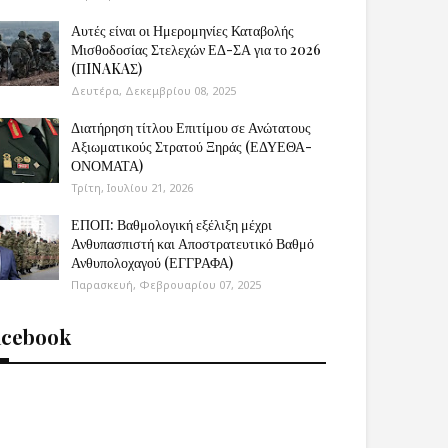
Αυτές είναι οι Ημερομηνίες Καταβολής
Μισθοδοσίας Στελεχών ΕΔ-ΣΑ για το 2026
(ΠINAKAΣ)
Δευτέρα, Δεκεμβρίου 08, 2025
Διατήρηση τίτλου Επιτίμου σε Ανώτατους
Αξιωματικούς Στρατού Ξηράς (ΕΔΥΕΘΑ-
ΟΝΟΜΑΤΑ)
Τρίτη, Ιουλίου 21, 2026
ΕΠΟΠ: Βαθμολογική εξέλιξη μέχρι
Ανθυπασπιστή και Αποστρατευτικό Βαθμό
Ανθυπολοχαγού (ΕΓΓΡΑΦΑ)
Παρασκευή, Φεβρουαρίου 07, 2025
acebook