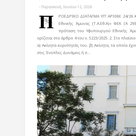
-
Παρασκευή, Ιουνίου 12, 2026
Π
ΡΟΕΔΡΙΚΟ ΔΙΑΤΑΓΜΑ ΥΠ’ ΑΡΙΘΜ. 24/26 
Εθνικής Άμυνας (Τ.Α.Εθ.Α)» ΦΕΚ (Ά 
πρόταση του Υφυπουργού Εθνικής Άμυν
ορίζεται στο άρθρο 4 του ν. 5223/2025. 2. Στο πλαίσι
α) Ακίνητα κυριότητάς του. β) Ακίνητα, τα οποία έχ
στις Ένοπλες Δυνάμεις ή σ…