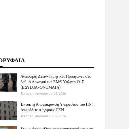
ΟΡΥΦΑΙΑ
Ανάκληση Δτων-Τιμητικές Προαγωγές στο
βαθμό Λοχαγού ε.α. ΕΜΘ Υπλγων Ο-Σ
(ΕΔΥΕΘΑ-ΟΝΟΜΑΤΑ)
Τετάρτη, Αυγούστου 05, 2026
Έκτακτη Απομάκρυνση Υπηρεσιών του ΠΝ:
Απαράδεκτο έγγραφο ΓΕΝ
Τετάρτη, Αυγούστου 05, 2026
Στουρνάρας: «Όχι» στην επαναφορά της 13ης