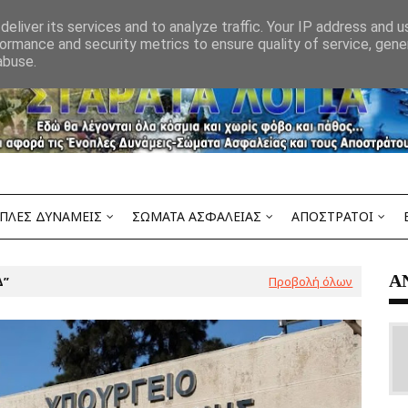
eliver its services and to analyze traffic. Your IP address and 
ormance and security metrics to ensure quality of service, gen
abuse.
ΠΛΕΣ ΔΥΝΑΜΕΙΣ
ΣΩΜΑΤΑ ΑΣΦΑΛΕΙΑΣ
ΑΠΟΣΤΡΑΤΟΙ
Α
Δ
Προβολή όλων