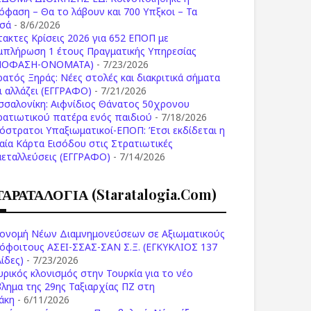
όφαση – Θα το λάβουν και 700 Υπξκοι – Τα
σά
- 8/6/2026
τακτες Κρίσεις 2026 για 652 ΕΠΟΠ με
μπλήρωση 1 έτους Πραγματικής Υπηρεσίας
ΠΟΦΑΣΗ-ONOMATA)
- 7/23/2026
ρατός Ξηράς: Νέες στολές και διακριτικά σήματα
Τι αλλάζει (ΕΓΓΡΑΦΟ)
- 7/21/2026
σσαλονίκη: Αιφνίδιος Θάνατος 50χρονου
ρατιωτικού πατέρα ενός παιδιού
- 7/18/2026
όστρατοι Υπαξιωματικοί-ΕΠΟΠ: Έτσι εκδίδεται η
ιαία Κάρτα Εισόδου στις Στρατιωτικές
μεταλλεύσεις (ΕΓΓΡΑΦΟ)
- 7/14/2026
ΤΑΡΑΤΑΛΟΓΙΑ (staratalogia.com)
ονομή Νέων Διαμνημονεύσεων σε Αξιωματικούς
όφοιτους ΑΣΕΙ-ΣΣΑΣ-ΣΑΝ Σ.Ξ. (ΕΓΚΥΚΛΙΟΣ 137
ίδες)
- 7/23/2026
υρικός κλονισμός στην Τουρκία για το νέο
βλημα της 29ης Ταξιαρχίας ΠΖ στη
άκη
- 6/11/2026