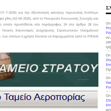
Σ
/31-7-2025) για την Αξιοποίηση ακίνητης περιουσίας Ενόπλων
κε χθες (02-09-2025), από το Υπουργείο Κοινωνικής Συνοχής και
On
το οποίο προστίθεται νέα παράγραφος 2Α στο άρθρο 28 του
Pr
 Γενικός Κανονισμός Διαχείρισης Στρατιωτικών Οικημάτων)
Po
ν, των οποίων η χρήση δύναται να παραχωρείται (από το ΥΠΕΘΑ)
να 
υπη
τρί
On
Dt
Em
Στ
On
Vas
Po
On
Dt
Em
αν