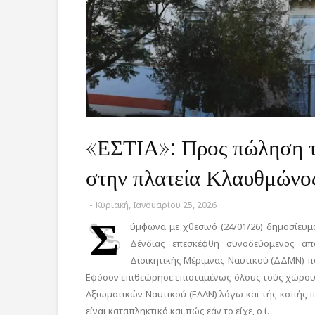
«ΕΣΤΙΑ»: Προς πώληση τ
στην πλατεία Κλαυθμών
-
Κυριακή, Ιανουαρίου 25, 2026
Σ
ύμφωνα με χθεσινό (24/01/26) δημοσίευ
Δένδιας επεσκέφθη συνοδεύομενος απ
Διοικητικής Μέριμνας Ναυτικού (ΔΔΜΝ) πο
Εφόσον επιθεώρησε επισταμένως όλους τούς χώρου
Αξιωματικών Ναυτικού (ΕΑΑΝ) λόγω και τής κοπής πί
είναι καταπληκτικό και πώς εάν το είχε, ο ί…