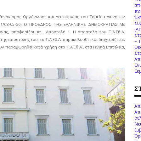
απ
πο
Κανονισμός Οργάνωσης και Λειτουργίας του Ταμείου Ακινήτων
Έκ
Συ
2931/08-05-26) Ο ΠΡΟΕΔΡΟΣ ΤΗΣ ΕΛΛΗΝΙΚΗΣ ΔΗΜΟΚΡΑΤΙΑΣ Με
(Α
ας, αποφασίζουμε:... Αποστολή 1. Η αποστολή του Τ.Α.Εθ.Α.
Στ
ο της αποστολής του, το Τ.Α.Εθ.Α. παρακολουθεί και διαχειρίζεται:
– 
ουν παραχωρηθεί κατά χρήση στο Τ.Α.Εθ.Α., στα Γενικά Επιτελεία,
Θε
Στ
Απ
Εν
Εκ
Σ
Απ
Απ
σελ
Νε
έμ
Θρ