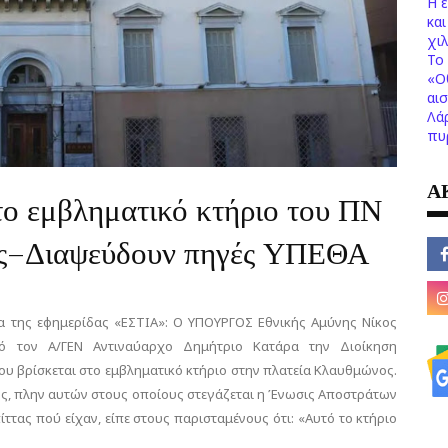
Η 
κα
χι
Το 
«Ο
αι
Λά
πυ
Α
ο εμβληματικό κτήριο του ΠΝ
ος–Διαψεύδουν πηγές ΥΠΕΘΑ
μα της εφημερίδας «ΕΣΤΙΑ»: Ο ΥΠΟΥΡΓΟΣ Εθνικής Αμύνης Νίκος
ό τον Α/ΓΕΝ Αντιναύαρχο Δημήτριο Κατάρα την Διοίκηση
υ βρίσκεται στο εμβληματικό κτήριο στην πλατεία Κλαυθμώνος.
ς, πλην αυτών στους οποίους στεγάζεται η Ένωσις Αποστράτων
ττας πού είχαν, είπε στους παρισταμένους ότι: «Αυτό το κτήριο