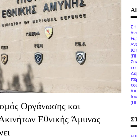
Α
ΣΗ
Αν
Ευ
Aν
ΙΟ
(Π
Συ
το 
Δα
πε
το
Aπ
Ιο
ισμός Οργάνωσης και
(Π
 Ακινήτων Εθνικής Άμυνας
Σ
νει
ΕΠ