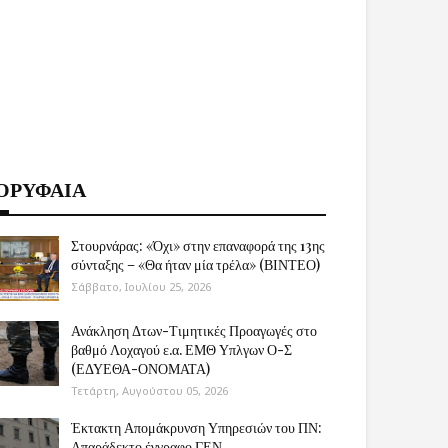
ΟΡΥΦΑΙΑ
Στουρνάρας: «Όχι» στην επαναφορά της 13ης
σύνταξης – «Θα ήταν μία τρέλα» (ΒΙΝΤΕΟ)
Σάββατο, Ιουλίου 25, 2026
Ανάκληση Δτων-Τιμητικές Προαγωγές στο
βαθμό Λοχαγού ε.α. ΕΜΘ Υπλγων Ο-Σ
(ΕΔΥΕΘΑ-ΟΝΟΜΑΤΑ)
Τετάρτη, Αυγούστου 05, 2026
Έκτακτη Απομάκρυνση Υπηρεσιών του ΠΝ:
Απαράδεκτο έγγραφο ΓΕΝ