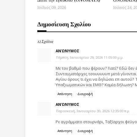
Ιούλιος 09, 2026
Ιούνιος 24, 2
Δημοσίευση Σχολίου
12 Σχόλια
ΑΝΏΝΥΜΟΣ
Πέμπτη, Ιανουαρίου 29, 2026 11:05:00 μ.μ.
Με τον βαθμό που φέρουν? Γιατί? Εδώ δεν
Συνταγματάρχες τσουυυυυπ μετά γίνονται
Αγίου όρους τι έχει να δηλώσει επ αυτού? 
Υπαξιωματικών και ΕΜΘ? Καμία δήλωση? 
Απάντηση
Διαγραφή
ΑΝΏΝΥΜΟΣ
Παρασκευή, Ιανουαρίου 30, 2026 12:35:00 π.μ.
Ρε αγράμματο στουρνάρι, Ταξίαρχοι φεύγουν
Απάντηση
Διαγραφή