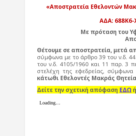
«Αποστρατεία Εθελοντών Μακ
ΑΔΑ: 688Κ6-
Με πρόταση του Υ
Απο
Θέτουμε σε αποστρατεία, μετά απ
σύμφωνα με το άρθρο 39 του ν.δ. 4
του ν.δ. 4105/1960 και 11 παρ. 3 π
στελέχη της εφεδρείας, σύμφωνα 
κάτωθι Εθελοντές Μακράς Θητεί
Δείτε την σχετική απόφαση
ΕΔΩ
ή