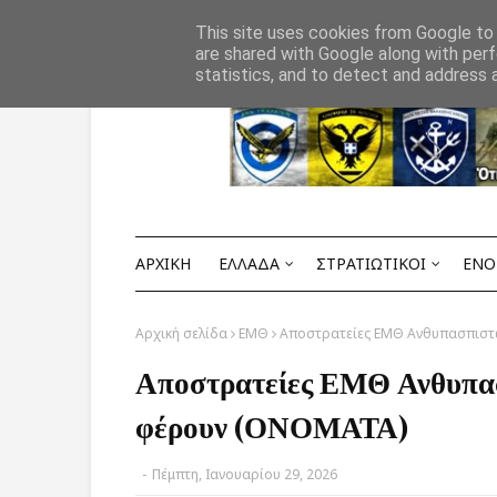
Αρχική
ΟΡΟΙ ΧΡΗΣΗΣ
ΕΠΙΚΟΙΝΩΝΙΑ
This site uses cookies from Google to d
are shared with Google along with perf
statistics, and to detect and address 
ΑΡΧΙΚΗ
ΕΛΛΑΔΑ
ΣΤΡΑΤΙΩΤΙΚΟΙ
ΕΝΟ
Αρχική σελίδα
ΕΜΘ
Αποστρατείες ΕΜΘ Ανθυπασπιστ
Αποστρατείες ΕΜΘ Ανθυπασ
φέρουν (ΟΝΟΜΑΤΑ)
-
Πέμπτη, Ιανουαρίου 29, 2026