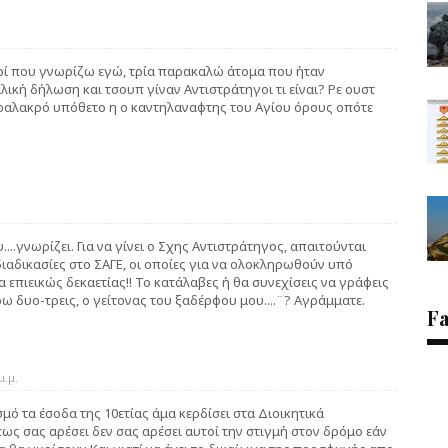
υτοί που γνωρίζω εγώ, τρία παρακαλώ άτομα που ήταν
ική δήλωση και τσουπ γίναν Αντιστράτηγοι τι είναι? Ρε ουστ
 φαλακρό υπόθετο η ο καντηλαναφτης του Αγίου όρους οπότε
..γνωρίζει. Για να γίνει ο Σχης Αντιστράτηγος, απαιτούνται
διαδικασίες στο ΣΑΓΕ, οι οποίες για να ολοκληρωθούν υπό
 επιεικώς δεκαετίας!! Το κατάλαβες ή θα συνεχίσεις να γράφεις
ρω δυο-τρεις, ο γείτονας του ξαδέρφου μου....¨? Αγράμματε.
F
μ.μ.
ό τα έσοδα της 10ετίας άμα κερδίσει στα Διοικητικά
ως σας αρέσει δεν σας αρέσει αυτοί την στιγμή στον δρόμο εάν