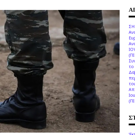
Α
ΣΗ
Αν
Ευ
Aν
ΙΟ
(Π
Συ
το 
Δα
πε
το
Aπ
Ιο
(Π
Σ
Έκ