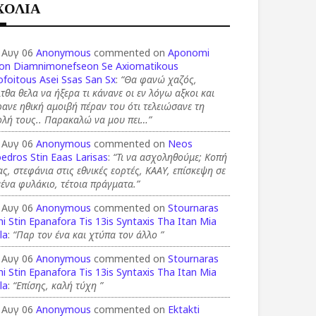
ΧΟΛΙΑ
 Αυγ 06
Anonymous
commented on
Aponomi
on Diamnimonefseon Se Axiomatikous
foitous Asei Ssas San Sx
:
“Θα φανώ χαζός,
τθα θελα να ήξερα τι κάνανε οι εν λόγω αξκοι και
ανε ηθική αμοιβή πέραν του ότι τελειώσανε τη
ολή τους.. Παρακαλώ να μου πει…”
 Αυγ 06
Anonymous
commented on
Neos
edros Stin Eaas Larisas
:
“Τι να ασχοληθούμε; Κοπή
ας, στεφάνια στις εθνικές εορτές, ΚΑΑΥ, επίσκεψη σε
ένα φυλάκιο, τέτοια πράγματα.”
 Αυγ 06
Anonymous
commented on
Stournaras
i Stin Epanafora Tis 13is Syntaxis Tha Itan Mia
la
:
“Παρ τον ένα και χτύπα τον άλλο ”
 Αυγ 06
Anonymous
commented on
Stournaras
i Stin Epanafora Tis 13is Syntaxis Tha Itan Mia
la
:
“Επίσης, καλή τύχη ”
 Αυγ 06
Anonymous
commented on
Ektakti