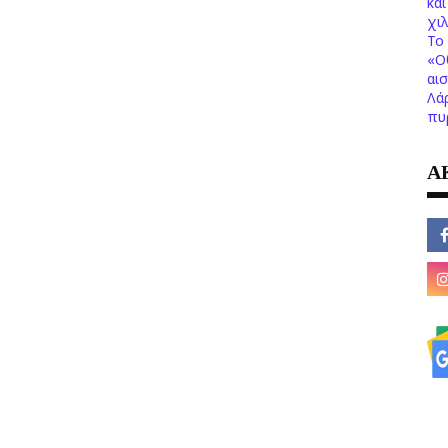
κα
χι
Το 
«Ο
αι
Λά
πυ
Α