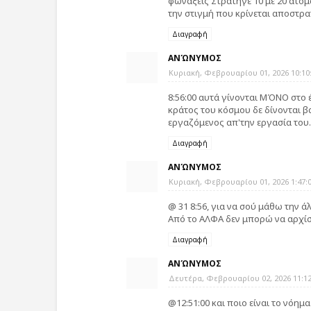
φωνάξεις Στρατηγέ 10 με 20 άτομ
την στιγμή που κρίνεται αποστρα
Διαγραφή
ΑΝΏΝΥΜΟΣ
Κυριακή, Φεβρουαρίου 01, 2026 10:10:
8:56:00 αυτά γίνονται ΜΌΝΟ στο 
κράτος του κόσμου δε δίνονται 
εργαζόμενος απ'την εργασία του.
Διαγραφή
ΑΝΏΝΥΜΟΣ
Κυριακή, Φεβρουαρίου 01, 2026 1:47:0
@ 31 8:56, για να σού μάθω την ά
Από το ΑΛΦΑ δεν μπορώ να αρχίσ
Διαγραφή
ΑΝΏΝΥΜΟΣ
Δευτέρα, Φεβρουαρίου 02, 2026 11:12:
@12:51:00 και ποιο είναι το νόημα