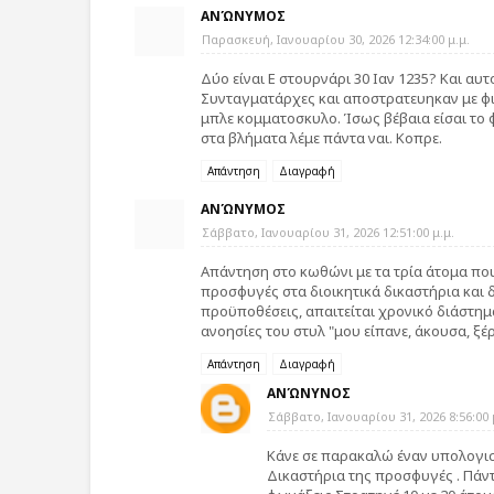
ΑΝΏΝΥΜΟΣ
Παρασκευή, Ιανουαρίου 30, 2026 12:34:00 μ.μ.
Δύο είναι Ε στουρνάρι 30 Ιαν 1235? Και α
Συνταγματάρχες και αποστρατευηκαν με φιλ
μπλε κομματοσκυλο. Ίσως βέβαια είσαι το
στα βλήματα λέμε πάντα ναι. Κοπρε.
Απάντηση
Διαγραφή
ΑΝΏΝΥΜΟΣ
Σάββατο, Ιανουαρίου 31, 2026 12:51:00 μ.μ.
Απάντηση στο κωθώνι με τα τρία άτομα που..
προσφυγές στα διοικητικά δικαστήρια και 
προϋποθέσεις, απαιτείται χρονικό διάστημα
ανοησίες του στυλ "μου είπανε, άκουσα, ξέ
Απάντηση
Διαγραφή
ΑΝΏΝΥΝΟΣ
Σάββατο, Ιανουαρίου 31, 2026 8:56:00 
Κάνε σε παρακαλώ έναν υπολογισμ
Δικαστήρια της προσφυγές . Πάντ