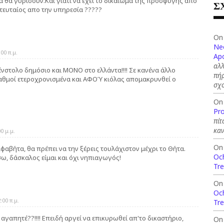
α θα γυρίσουν.Και γιατί να έχει το δικαίωμα της προσφυγής απο
Σ
τευταίος απο την υπηρεσία ?????
On
Ne
00 π.μ.
Apo
αλλ
ένστολο δημόσιο και ΜΟΝΟ στο ελλάντα!!!! Σε κανένα άλλο
πήρ
βαθμοί ετεροχρονισμένα και ΑΦΟΎ κιόλας απομακρυνθεί ο
σχ
On
Pro
πίτ
καν
0 μ.μ.
On
λφαβήτα, θα πρέπει να την ξέρεις τουλάχιστον μέχρι το Θήτα.
Och
ω, δάσκαλος είμαι και όχι νηπιαγωγός!
Tre
On
Och
00 π.μ.
Tre
 αγαπητέ??!!!! Επειδή αργεί να επικυρωθεί απ'το δικαστήριο,
On