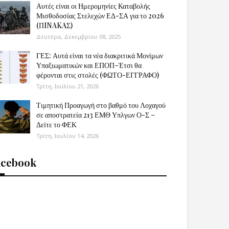
Αυτές είναι οι Ημερομηνίες Καταβολής
Μισθοδοσίας Στελεχών ΕΔ-ΣΑ για το 2026
(ΠINAKAΣ)
Δευτέρα, Δεκεμβρίου 08, 2025
ΓΕΣ: Αυτά είναι τα νέα διακριτικά Μονίμων
Υπαξιωματικών και ΕΠΟΠ–Έτσι θα
φέρονται στις στολές (ΦΩΤΟ-ΕΓΓΡΑΦΟ)
Τρίτη, Ιουλίου 21, 2026
Τιμητική Προαγωγή στο βαθμό του Λοχαγού
σε αποστρατεία 213 ΕΜΘ Υπλγων Ο-Σ –
Δείτε το ΦΕΚ
Τρίτη, Ιουλίου 14, 2026
acebook