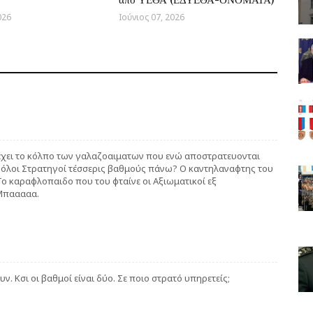
026
Ιούνιος 07, 2026
 έχει το κόλπο των γαλαζοαιματων που ενώ αποστρατευονται
 όλοι Στρατηγοί τέσσερις βαθμούς πάνω? Ο καντηλαναφτης του
Το καραφλοπαιδο που του φταίνε οι Αξιωματικοί εξ
Μπααααα.
. Κσι οι βαθμοί είναι δύο. Σε ποιο στρατό υπηρετείς;