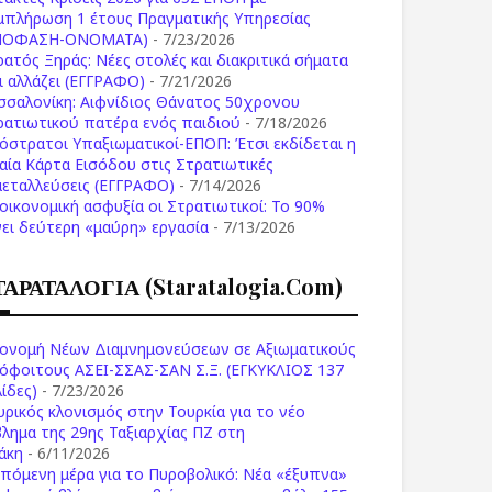
μπλήρωση 1 έτους Πραγματικής Υπηρεσίας
ΠΟΦΑΣΗ-ONOMATA)
- 7/23/2026
ρατός Ξηράς: Νέες στολές και διακριτικά σήματα
Τι αλλάζει (ΕΓΓΡΑΦΟ)
- 7/21/2026
σσαλονίκη: Αιφνίδιος Θάνατος 50χρονου
ρατιωτικού πατέρα ενός παιδιού
- 7/18/2026
όστρατοι Υπαξιωματικοί-ΕΠΟΠ: Έτσι εκδίδεται η
ιαία Κάρτα Εισόδου στις Στρατιωτικές
μεταλλεύσεις (ΕΓΓΡΑΦΟ)
- 7/14/2026
 οικονομική ασφυξία οι Στρατιωτικοί: Το 90%
νει δεύτερη «μαύρη» εργασία
- 7/13/2026
ΤΑΡΑΤΑΛΟΓΙΑ (staratalogia.com)
ονομή Νέων Διαμνημονεύσεων σε Αξιωματικούς
όφοιτους ΑΣΕΙ-ΣΣΑΣ-ΣΑΝ Σ.Ξ. (ΕΓΚΥΚΛΙΟΣ 137
ίδες)
- 7/23/2026
υρικός κλονισμός στην Τουρκία για το νέο
βλημα της 29ης Ταξιαρχίας ΠΖ στη
άκη
- 6/11/2026
επόμενη μέρα για το Πυροβολικό: Νέα «έξυπνα»