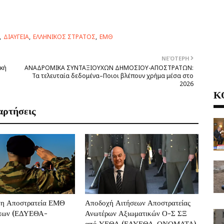
ΔΙΑΥΓΕΙΑ
ΕΛΛΗΝΙΚΟΣ ΣΤΡΑΤΟΣ
ΕΜΘ
ΝΕΌΤΕΡΗ
ική
ΑΝΑΔΡΟΜΙΚΑ ΣΥΝΤΑΞΙΟΥΧΩΝ ΔΗΜΟΣΙΟΥ-ΑΠΟΣΤΡΑΤΩΝ:
Τα τελευταία δεδομένα–Ποιοι βλέπουν χρήμα μέσα στο
2026
Κ
αρτήσεις
τη Αποστρατεία ΕΜΘ
Αποδοχή Αιτήσεων Αποστρατείας
στων (ΕΔΥΕΘΑ-
Ανωτέρων Αξιωματικών Ο-Σ ΣΞ
από ΥΕΘΑ (ΕΔΥΕΘΑ-ΟΝΟΜΑΤΑ)