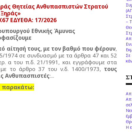
Συ
ράς Θητείας Ανθυπασπιστών Στρατού
(Α
Ξηράς»
Στ
Χ67 ΕΔΥΕΘΑ: 17/2026
– 
Θε
φυπουργού Εθνικής Άμυνας
Στ
φασίζουμε
Απ
Εν
ό αίτησή τους, με τον βαθμό που φέρουν
,
Εκ
45/1974 σε συνδυασμό με τα άρθρα 47 και 52
Σε
κά
ερ. α του π.δ. 21/1991, και εγγράφουμε στα
με το άρθρο 37 του ν.δ. 1400/1973,
τους
ας Ανθυπασπιστές
:...
Σ
 παρακάτω:
Απ
Απ
σελ
Νε
έμ
Θρ
Η 