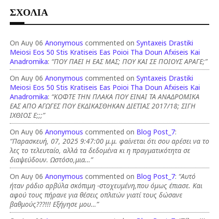
ΣΧΟΛΙΑ
On Αυγ 06
Anonymous
commented on
Syntaxeis Drastiki
Meiosi Eos 50 Stis Kratiseis Eas Poioi Tha Doun Afxiseis Kai
Anadromika
:
“ΠΟΥ ΠΑΕΙ Η ΕΑΣ ΜΑΣ; ΠΟΥ ΚΑΙ ΣΕ ΠΟΙΟΥΣ ΑΡΑΓΕ;”
On Αυγ 06
Anonymous
commented on
Syntaxeis Drastiki
Meiosi Eos 50 Stis Kratiseis Eas Poioi Tha Doun Afxiseis Kai
Anadromika
:
“ΚΟΦΤΕ ΤΗΝ ΠΛΑΚΑ ΠΟΥ ΕΙΝΑΙ ΤΑ ΑΝΑΔΡΟΜΙΚΑ
ΕΑΣ ΑΠΟ ΑΓΩΓΕΣ ΠΟΥ ΕΚΔΙΚΑΣΘΗΚΑΝ ΔΙΕΤΙΑΣ 2017/18; ΣΙΓΗ
ΙΧΘΙΟΣ Ε;;;”
On Αυγ 06
Anonymous
commented on
Blog Post_7
:
“Παρασκευή, 07, 2025 9:47:00 μ.μ. φαίνεται ότι σου αρέσει να το
λες το τελευταίο, αλλά τα δεδομένα κι η πραγματικότητα σε
διαψεύδουν. Ωστόσο,μια…”
On Αυγ 06
Anonymous
commented on
Blog Post_7
:
“Αυτό
ήταν ράδιο αρβύλα σκόπιμη -στοχευμένη,που όμως έπιασε. Και
αφού τους πήρανε για θέσεις οπλιτών γιατί τους δώσανε
βαθμούς???!!! Εξήγησε μου…”