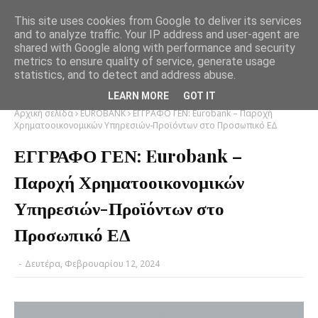
This site uses cookies from Google to deliver its services
and to analyze traffic. Your IP address and user-agent are
shared with Google along with performance and security
metrics to ensure quality of service, generate usage
statistics, and to detect and address abuse.
LEARN MORE
GOT IT
Αρχική σελίδα
EUROBANK
ΕΓΓΡΑΦΟ ΓΕΝ: Eurobank – Παροχή
Χρηματοοικονομικών Υπηρεσιών-Προϊόντων στο Προσωπικό ΕΔ
ΕΓΓΡΑΦΟ ΓΕΝ: Eurobank –
Παροχή Χρηματοοικονομικών
Υπηρεσιών-Προϊόντων στο
Προσωπικό ΕΔ
-
Δευτέρα, Φεβρουαρίου 12, 2024