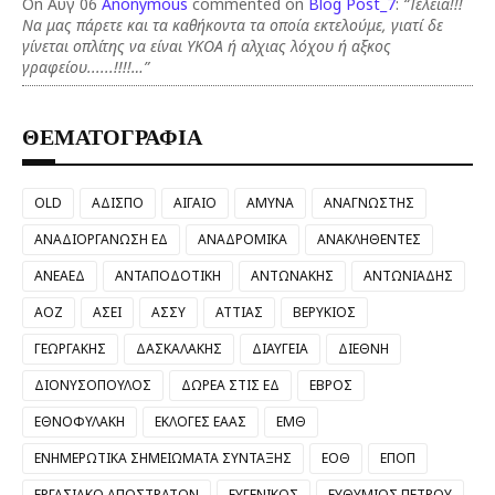
On Αυγ 06
Anonymous
commented on
Blog Post_7
:
“Τέλεια!!!
Να μας πάρετε και τα καθήκοντα τα οποία εκτελούμε, γιατί δε
γίνεται οπλίτης να είναι ΥΚΟΑ ή αλχιας λόχου ή αξκος
γραφείου......!!!!…”
ΘΕΜΑΤΟΓΡΑΦΙΑ
OLD
ΑΔΙΣΠΟ
ΑΙΓΑΙΟ
ΑΜΥΝΑ
ΑΝΑΓΝΩΣΤΗΣ
ΑΝΑΔΙΟΡΓΑΝΩΣΗ ΕΔ
ΑΝΑΔΡΟΜΙΚΑ
ΑΝΑΚΛΗΘΕΝΤΕΣ
ΑΝΕΑΕΔ
ΑΝΤΑΠΟΔΟΤΙΚΗ
ΑΝΤΩΝΑΚΗΣ
ΑΝΤΩΝΙΑΔΗΣ
ΑΟΖ
ΑΣΕΙ
ΑΣΣΥ
ΑΤΤΙΑΣ
ΒΕΡΥΚΙΟΣ
ΓΕΩΡΓΑΚΗΣ
ΔΑΣΚΑΛΑΚΗΣ
ΔΙΑΥΓΕΙΑ
ΔΙΕΘΝΗ
ΔΙΟΝΥΣΟΠΟΥΛΟΣ
ΔΩΡΕΑ ΣΤΙΣ ΕΔ
ΕΒΡΟΣ
ΕΘΝΟΦΥΛΑΚΗ
ΕΚΛΟΓΕΣ ΕΑΑΣ
ΕΜΘ
ΕΝΗΜΕΡΩΤΙΚΑ ΣΗΜΕΙΩΜΑΤΑ ΣΥΝΤΑΞΗΣ
ΕΟΘ
ΕΠΟΠ
ΕΡΓΑΣΙΑΚΟ ΑΠΟΣΤΡΑΤΩΝ
ΕΥΓΕΝΙΚΟΣ
ΕΥΘΥΜΙΟΣ ΠΕΤΡΟΥ