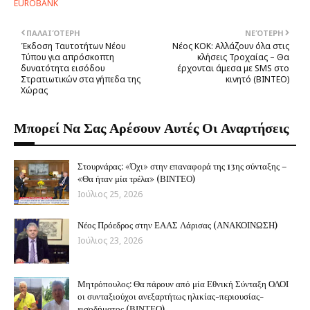
EUROBANK
ΠΑΛΑΙΌΤΕΡΗ
ΝΕΌΤΕΡΗ
Έκδοση Ταυτοτήτων Νέου
Νέος KOK: Αλλάζουν όλα στις
Τύπου για απρόσκοπτη
κλήσεις Τροχαίας – Θα
δυνατότητα εισόδου
έρχονται άμεσα με SMS στο
Στρατιωτικών στα γήπεδα της
κινητό (BINTEO)
Χώρας
Μπορεί Να Σας Αρέσουν Αυτές Οι Αναρτήσεις
Στουρνάρας: «Όχι» στην επαναφορά της 13ης σύνταξης –
«Θα ήταν μία τρέλα» (ΒΙΝΤΕΟ)
Ιούλιος 25, 2026
Νέος Πρόεδρος στην ΕΑΑΣ Λάρισας (ΑΝΑΚΟΙΝΩΣΗ)
Ιούλιος 23, 2026
Μητρόπουλος: Θα πάρουν από μία Εθνική Σύνταξη ΟΛΟΙ
οι συνταξιούχοι ανεξαρτήτως ηλικίας-περιουσίας-
εισοδήματος (ΒΙΝΤΕΟ)