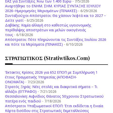
ΕΑΣ για Συντάξεις Άνω των 1.400 Ευρώ
- 7/5/2026
Aναρτήθηκε το ENHM. ΣΗΜ. ΚΥΡΙΑΣ ΣΥΝΤΑΞΗΣ ΙΟΥΛΙΟΥ
2026–Ημερομηνίες Μερισμάτων (ΠΙΝΑΚΕΣ)
- 6/29/2026
Συνταξιούχοι-Απόστρατοι: Θα χάσουν λεφτά και το 2027 –
Δείτε γιατί
- 6/25/2026
Δαβάκης: Καμία αλλαγή στο καθεστώς υγειονομικής
περίθαλψης αποστράτων και μελών οικογένειάς
τους
- 6/18/2026
Aπόστρατοι: Πότε πληρώνονται τις Συντάξεις Ιουλίου 2026
και πότε τα Μερίσματα (ΠΙΝΑΚΕΣ)
- 6/10/2026
ΣΤΡΑΤΙΩΤΙΚΟΣ (stratiwtikos.com)
Έκτακτες Κρίσεις 2026 για 652 ΕΠΟΠ με Συμπλήρωση 1
έτους Πραγματικής Υπηρεσίας (ΑΠΟΦΑΣΗ-
ONOMATA)
- 7/23/2026
Στρατός Ξηράς: Νέες στολές και διακριτικά σήματα – Τι
αλλάζει (ΕΓΓΡΑΦΟ)
- 7/21/2026
Θεσσαλονίκη: Αιφνίδιος Θάνατος 50χρονου Στρατιωτικού
πατέρα ενός παιδιού
- 7/18/2026
Απόστρατοι Υπαξιωματικοί-ΕΠΟΠ: Έτσι εκδίδεται η Ενιαία
Κάρτα Εισόδου στις Στρατιωτικές Εκμεταλλεύσεις