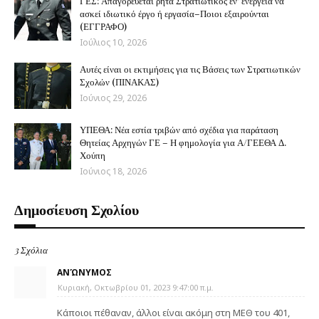
ΓΕΣ: Απαγορεύεται ρητά Στρατιωτικός εν’ ενεργεία να
ασκεί ιδιωτικό έργο ή εργασία–Ποιοι εξαιρούνται
(ΕΓΓΡΑΦΟ)
Ιούλιος 10, 2026
Αυτές είναι οι εκτιμήσεις για τις Βάσεις των Στρατιωτικών
Σχολών (ΠΙΝΑΚΑΣ)
Ιούνιος 29, 2026
ΥΠΕΘΑ: Νέα εστία τριβών από σχέδια για παράταση
Θητείας Αρχηγών ΓΕ – Η φημολογία για Α/ΓΕΕΘΑ Δ.
Χούπη
Ιούνιος 18, 2026
Δημοσίευση Σχολίου
3 Σχόλια
ΑΝΏΝΥΜΟΣ
Κυριακή, Οκτωβρίου 01, 2023 9:47:00 π.μ.
Κάποιοι πέθαναν, άλλοι είναι ακόμη στη ΜΕΘ του 401,