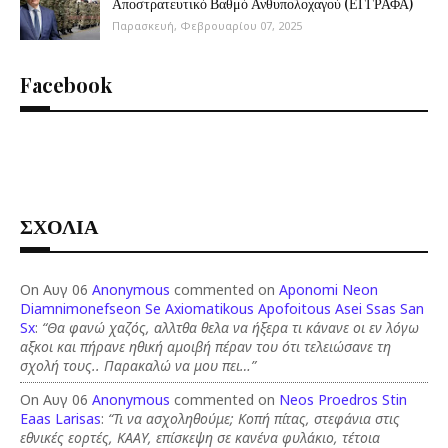
Αποστρατευτικό Βαθμό Ανθυπολοχαγού (ΕΓΓΡΑΦΑ)
Παρασκευή, Φεβρουαρίου 07, 2025
Facebook
ΣΧΟΛΙΑ
On Αυγ 06
Anonymous
commented on
Aponomi Neon
Diamnimonefseon Se Axiomatikous Apofoitous Asei Ssas San
Sx
:
“Θα φανώ χαζός, αλλτθα θελα να ήξερα τι κάνανε οι εν λόγω
αξκοι και πήρανε ηθική αμοιβή πέραν του ότι τελειώσανε τη
σχολή τους.. Παρακαλώ να μου πει…”
On Αυγ 06
Anonymous
commented on
Neos Proedros Stin
Eaas Larisas
:
“Τι να ασχοληθούμε; Κοπή πίτας, στεφάνια στις
εθνικές εορτές, ΚΑΑΥ, επίσκεψη σε κανένα φυλάκιο, τέτοια