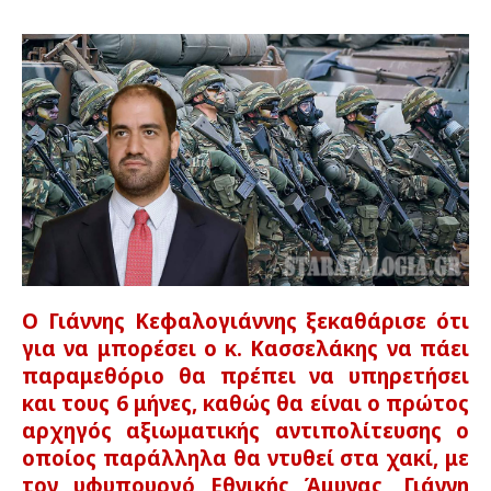
Ο Γιάννης Κεφαλογιάννης ξεκαθάρισε ότι
για να μπορέσει ο κ. Κασσελάκης να πάει
παραμεθόριο θα πρέπει να υπηρετήσει
και τους 6 μήνες, καθώς θα είναι ο πρώτος
αρχηγός αξιωματικής αντιπολίτευσης ο
οποίος παράλληλα θα ντυθεί στα χακί, με
τον υφυπουργό Εθνικής Άμυνας, Γιάννη