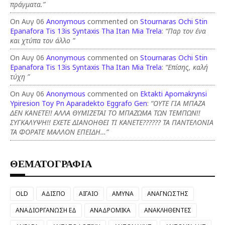
πράγματα.”
On Αυγ 06
Anonymous
commented on
Stournaras Ochi Stin
Epanafora Tis 13is Syntaxis Tha Itan Mia Trela
:
“Παρ τον ένα
και χτύπα τον άλλο ”
On Αυγ 06
Anonymous
commented on
Stournaras Ochi Stin
Epanafora Tis 13is Syntaxis Tha Itan Mia Trela
:
“Επίσης, καλή
τύχη ”
On Αυγ 06
Anonymous
commented on
Ektakti Apomakrynsi
Ypiresion Toy Pn Aparadekto Eggrafo Gen
:
“ΟΥΤΕ ΓΙΑ ΜΠΑΖΑ
ΔΕΝ ΚΑΝΕΤΕ!! ΑΛΛΑ ΘΥΜΙΖΕΤΑΙ ΤΟ ΜΠΑΖΩΜΑ ΤΩΝ ΤΕΜΠΩΝ!!
ΣΥΓΚΑΛΥΨΗ!! ΕΧΕΤΕ ΔΙΑΝΟΗΘΕΙ ΤΙ ΚΑΝΕΤΕ?????? ΤΑ ΠΑΝΤΕΛΟΝΙΑ
ΤΑ ΦΟΡΑΤΕ ΜΑΛΛΟΝ ΕΠΕΙΔΗ…”
ΘΕΜΑΤΟΓΡΑΦΙΑ
OLD
ΑΔΙΣΠΟ
ΑΙΓΑΙΟ
ΑΜΥΝΑ
ΑΝΑΓΝΩΣΤΗΣ
ΑΝΑΔΙΟΡΓΑΝΩΣΗ ΕΔ
ΑΝΑΔΡΟΜΙΚΑ
ΑΝΑΚΛΗΘΕΝΤΕΣ