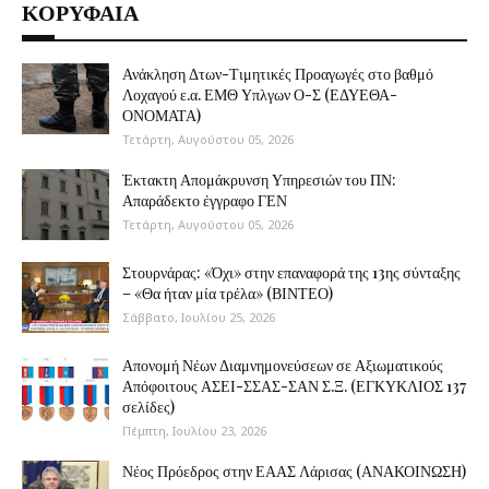
ΚΟΡΥΦΑΙΑ
Ανάκληση Δτων-Τιμητικές Προαγωγές στο βαθμό
Λοχαγού ε.α. ΕΜΘ Υπλγων Ο-Σ (ΕΔΥΕΘΑ-
ΟΝΟΜΑΤΑ)
Τετάρτη, Αυγούστου 05, 2026
Έκτακτη Απομάκρυνση Υπηρεσιών του ΠΝ:
Απαράδεκτο έγγραφο ΓΕΝ
Τετάρτη, Αυγούστου 05, 2026
Στουρνάρας: «Όχι» στην επαναφορά της 13ης σύνταξης
– «Θα ήταν μία τρέλα» (ΒΙΝΤΕΟ)
Σάββατο, Ιουλίου 25, 2026
Απονομή Νέων Διαμνημονεύσεων σε Αξιωματικούς
Απόφοιτους ΑΣΕΙ-ΣΣΑΣ-ΣΑΝ Σ.Ξ. (ΕΓΚΥΚΛΙΟΣ 137
σελίδες)
Πέμπτη, Ιουλίου 23, 2026
Νέος Πρόεδρος στην ΕΑΑΣ Λάρισας (ΑΝΑΚΟΙΝΩΣΗ)