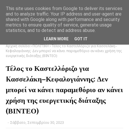
This site uses cookies from Google to deliver its services
and to analyze traffic. Your IP address and user-agent are
shared with Google along with performance and security
metrics to ensure quality of service, generate usage
statistics, and to detect and address abuse.
LEARN MORE
GOT IT
Αρχική σελίδα
ΠΟΛΙΤΙΚΗ
Τέλος το Καστελλόριζο για Kασσελάκη–
Κεφαλογιάννης: Δεν μπορεί να κάνει παραμεθόριο αν κάνει χρήση της
ευεργετικής διάταξης (ΒΙΝΤΕΟ)
Τέλος το Καστελλόριζο για
Kασσελάκη–Κεφαλογιάννης: Δεν
μπορεί να κάνει παραμεθόριο αν κάνει
χρήση της ευεργετικής διάταξης
(ΒΙΝΤΕΟ)
-
Σάββατο, Σεπτεμβρίου 30, 2023