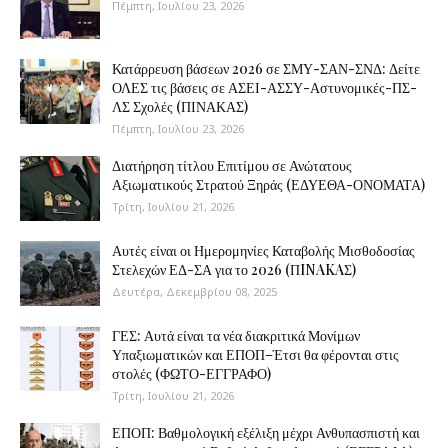
Πέμπτη, Ιουλίου 23, 2026
Κατάρρευση βάσεων 2026 σε ΣΜΥ-ΣΑΝ-ΣΝΔ: Δείτε
ΟΛΕΣ τις βάσεις σε ΑΣΕΙ-ΑΣΣΥ-Αστυνομικές-ΠΣ-
ΛΣ Σχολές (ΠΙΝΑΚΑΣ)
Πέμπτη, Ιουλίου 23, 2026
Διατήρηση τίτλου Επιτίμου σε Ανώτατους
Αξιωματικούς Στρατού Ξηράς (ΕΔΥΕΘΑ-ΟΝΟΜΑΤΑ)
Τρίτη, Ιουλίου 21, 2026
Αυτές είναι οι Ημερομηνίες Καταβολής Μισθοδοσίας
Στελεχών ΕΔ-ΣΑ για το 2026 (ΠINAKAΣ)
Δευτέρα, Δεκεμβρίου 08, 2025
ΓΕΣ: Αυτά είναι τα νέα διακριτικά Μονίμων
Υπαξιωματικών και ΕΠΟΠ–Έτσι θα φέρονται στις
στολές (ΦΩΤΟ-ΕΓΓΡΑΦΟ)
Τρίτη, Ιουλίου 21, 2026
ΕΠΟΠ: Βαθμολογική εξέλιξη μέχρι Ανθυπασπιστή και