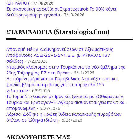
(ΕΓΓΡΑΦΟ)
- 7/14/2026
Σε οικονομική ασφυξία οι Στρατιωτικοί: Το 90% κάνει
δεύτερη «μαύρη» εργασία
- 7/13/2026
ΣΤΑΡΑΤΑΛΟΓΙΑ (staratalogia.com)
Απονομή Νέων Διαμνημονεύσεων σε Αξιωματικούς
Απόφοιτους ΑΣΕΙ-ΣΣΑΣ-ΣΑΝ Σ.Ξ. (ΕΓΚΥΚΛΙΟΣ 137
σελίδες)
- 7/23/2026
Νευρικός κλονισμός στην Τουρκία για το νέο έμβλημα της
29ης Ταξιαρχίας ΠΖ στη Θράκη
- 6/11/2026
Η επόμενη μέρα για το Πυροβολικό: Νέα «έξυπνα» και
φονικά βλήματα ακριβείας για τα πυροβόλα 155
χιλιοστών
- 6/9/2026
Το Ισραήλ τελειώνει με Ιράν και ξεκινάει με «Οθωμανική»
Τουρκία και Ερντογάν–Η Άγκυρα αισθάνεται γεωπολιτικά
απομονωμένη
- 5/27/2026
Λάρισα: Δόθηκε η Πρώτη Άδεια κατασκευής πυροβόλων
όπλων σε Έλληνα ιδιώτη
- 5/26/2026
ΑΚΟΛΟΥΘΗΣΤΕ ΜΑΣ