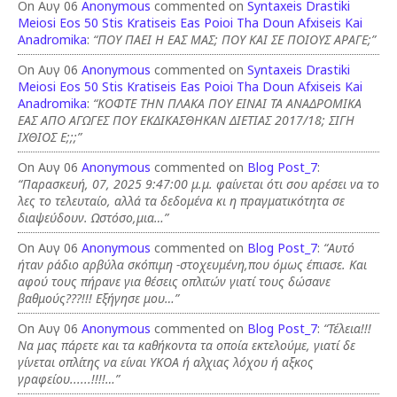
On Αυγ 06
Anonymous
commented on
Syntaxeis Drastiki
Meiosi Eos 50 Stis Kratiseis Eas Poioi Tha Doun Afxiseis Kai
Anadromika
:
“ΠΟΥ ΠΑΕΙ Η ΕΑΣ ΜΑΣ; ΠΟΥ ΚΑΙ ΣΕ ΠΟΙΟΥΣ ΑΡΑΓΕ;”
On Αυγ 06
Anonymous
commented on
Syntaxeis Drastiki
Meiosi Eos 50 Stis Kratiseis Eas Poioi Tha Doun Afxiseis Kai
Anadromika
:
“ΚΟΦΤΕ ΤΗΝ ΠΛΑΚΑ ΠΟΥ ΕΙΝΑΙ ΤΑ ΑΝΑΔΡΟΜΙΚΑ
ΕΑΣ ΑΠΟ ΑΓΩΓΕΣ ΠΟΥ ΕΚΔΙΚΑΣΘΗΚΑΝ ΔΙΕΤΙΑΣ 2017/18; ΣΙΓΗ
ΙΧΘΙΟΣ Ε;;;”
On Αυγ 06
Anonymous
commented on
Blog Post_7
:
“Παρασκευή, 07, 2025 9:47:00 μ.μ. φαίνεται ότι σου αρέσει να το
λες το τελευταίο, αλλά τα δεδομένα κι η πραγματικότητα σε
διαψεύδουν. Ωστόσο,μια…”
On Αυγ 06
Anonymous
commented on
Blog Post_7
:
“Αυτό
ήταν ράδιο αρβύλα σκόπιμη -στοχευμένη,που όμως έπιασε. Και
αφού τους πήρανε για θέσεις οπλιτών γιατί τους δώσανε
βαθμούς???!!! Εξήγησε μου…”
On Αυγ 06
Anonymous
commented on
Blog Post_7
:
“Τέλεια!!!
Να μας πάρετε και τα καθήκοντα τα οποία εκτελούμε, γιατί δε
γίνεται οπλίτης να είναι ΥΚΟΑ ή αλχιας λόχου ή αξκος
γραφείου......!!!!…”