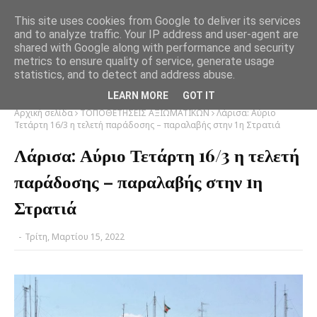
This site uses cookies from Google to deliver its services
and to analyze traffic. Your IP address and user-agent are
shared with Google along with performance and security
metrics to ensure quality of service, generate usage
statistics, and to detect and address abuse.
LEARN MORE
GOT IT
Αρχική σελίδα
ΤΟΠΟΘΕΤΗΣΕΙΣ ΑΞΙΩΜΑΤΙΚΩΝ
Λάρισα: Αύριο
Τετάρτη 16/3 η τελετή παράδοσης – παραλαβής στην 1η Στρατιά
Λάρισα: Αύριο Τετάρτη 16/3 η τελετή
παράδοσης – παραλαβής στην 1η
Στρατιά
-
Τρίτη, Μαρτίου 15, 2022