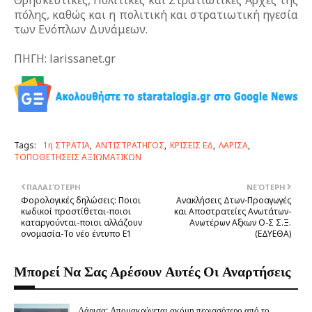
πόλης, καθώς και η πολιτική και στρατιωτική ηγεσία
των Ενόπλων Δυνάμεων.
ΠΗΓΗ: larissanet.gr
Tags:
1η ΣΤΡΑΤΙΑ
ΑΝΤΙΣΤΡΑΤΗΓΟΣ
ΚΡΙΣΕΙΣ ΕΔ
ΛΑΡΙΣΑ
ΤΟΠΟΘΕΤΗΣΕΙΣ ΑΞΙΩΜΑΤΙΚΩΝ
ΠΑΛΑΙΌΤΕΡΗ
ΝΕΌΤΕΡΗ
Φορολογικές δηλώσεις: Ποιοι
Ανακλήσεις Δτων-Προαγωγές
κωδικοί προστίθεται-ποιοι
και Αποστρατείες Ανωτάτων-
καταργούνται-ποιοι αλλάζουν
Ανωτέρων Αξκων Ο-Σ Σ.Ξ.
ονομασία-Το νέο έντυπο Ε1
(ΕΔΥΕΘΑ)
Μπορεί Να Σας Αρέσουν Αυτές Οι Αναρτήσεις
Λάρισα: Απομακρύνεται ακόμη περισσότερο από το