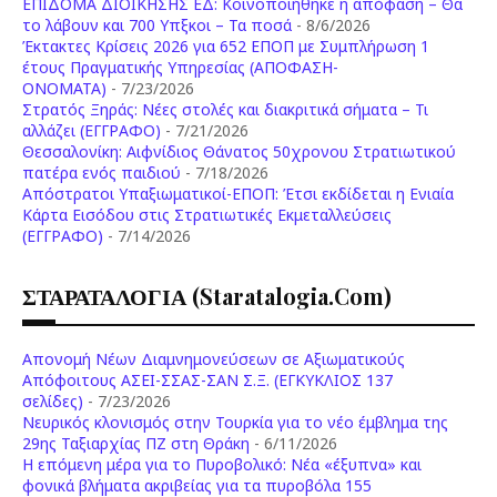
ΕΠΙΔΟΜΑ ΔΙΟΙΚΗΣΗΣ ΕΔ: Κοινοποιήθηκε η απόφαση – Θα
το λάβουν και 700 Υπξκοι – Τα ποσά
- 8/6/2026
Έκτακτες Κρίσεις 2026 για 652 ΕΠΟΠ με Συμπλήρωση 1
έτους Πραγματικής Υπηρεσίας (ΑΠΟΦΑΣΗ-
ONOMATA)
- 7/23/2026
Στρατός Ξηράς: Νέες στολές και διακριτικά σήματα – Τι
αλλάζει (ΕΓΓΡΑΦΟ)
- 7/21/2026
Θεσσαλονίκη: Αιφνίδιος Θάνατος 50χρονου Στρατιωτικού
πατέρα ενός παιδιού
- 7/18/2026
Απόστρατοι Υπαξιωματικοί-ΕΠΟΠ: Έτσι εκδίδεται η Ενιαία
Κάρτα Εισόδου στις Στρατιωτικές Εκμεταλλεύσεις
(ΕΓΓΡΑΦΟ)
- 7/14/2026
ΣΤΑΡΑΤΑΛΟΓΙΑ (staratalogia.com)
Απονομή Νέων Διαμνημονεύσεων σε Αξιωματικούς
Απόφοιτους ΑΣΕΙ-ΣΣΑΣ-ΣΑΝ Σ.Ξ. (ΕΓΚΥΚΛΙΟΣ 137
σελίδες)
- 7/23/2026
Νευρικός κλονισμός στην Τουρκία για το νέο έμβλημα της
29ης Ταξιαρχίας ΠΖ στη Θράκη
- 6/11/2026
Η επόμενη μέρα για το Πυροβολικό: Νέα «έξυπνα» και
φονικά βλήματα ακριβείας για τα πυροβόλα 155