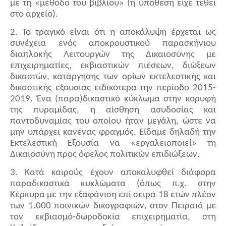
με τη «μέθοδο του βιβλίου» (η υπόθεση είχε τεθεί
στο αρχείο).
2. Το τραγικό είναι ότι η αποκάλυψη έρχεται ως
συνέχεια ενός αποκρουστικού παρασκήνιου
διαπλοκής Λειτουργών της Δικαιοσύνης με
επιχειρηματίες, εκβιαστικών πιέσεων, διώξεων
δικαστών, κατάργησης των ορίων εκτελεστικής και
δικαστικής εξουσίας ειδικότερα την περίοδο 2015-
2019. Ένα (παρα)δικαστικό κύκλωμα στην κορυφή
της πυραμίδας, η αίσθηση ασυδοσίας και
παντοδυναμίας του οποίου ήταν μεγάλη, ώστε να
μην υπάρχει κανένας φραγμός. Είδαμε δηλαδή την
Εκτελεστική Εξουσία να «εργαλειοποιεί» τη
Δικαιοσύνη προς όφελος πολιτικών επιδιώξεων.
3. Κατά καιρούς έχουν αποκαλυφθεί διάφορα
παραδικαστικά κυκλώματα (όπως π.χ. στην
Κέρκυρα με την εξαφάνιση επί σειρά 18 ετών πλέον
των 1.000 ποινικών δικογραφιών, στον Πειραιά με
τον εκβιασμό-δωροδοκία επιχειρηματία, στη