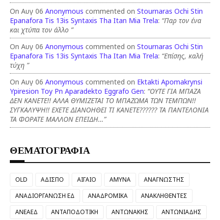
On Αυγ 06
Anonymous
commented on
Stournaras Ochi Stin
Epanafora Tis 13is Syntaxis Tha Itan Mia Trela
:
“Παρ τον ένα
και χτύπα τον άλλο ”
On Αυγ 06
Anonymous
commented on
Stournaras Ochi Stin
Epanafora Tis 13is Syntaxis Tha Itan Mia Trela
:
“Επίσης, καλή
τύχη ”
On Αυγ 06
Anonymous
commented on
Ektakti Apomakrynsi
Ypiresion Toy Pn Aparadekto Eggrafo Gen
:
“ΟΥΤΕ ΓΙΑ ΜΠΑΖΑ
ΔΕΝ ΚΑΝΕΤΕ!! ΑΛΛΑ ΘΥΜΙΖΕΤΑΙ ΤΟ ΜΠΑΖΩΜΑ ΤΩΝ ΤΕΜΠΩΝ!!
ΣΥΓΚΑΛΥΨΗ!! ΕΧΕΤΕ ΔΙΑΝΟΗΘΕΙ ΤΙ ΚΑΝΕΤΕ?????? ΤΑ ΠΑΝΤΕΛΟΝΙΑ
ΤΑ ΦΟΡΑΤΕ ΜΑΛΛΟΝ ΕΠΕΙΔΗ…”
ΘΕΜΑΤΟΓΡΑΦΙΑ
OLD
ΑΔΙΣΠΟ
ΑΙΓΑΙΟ
ΑΜΥΝΑ
ΑΝΑΓΝΩΣΤΗΣ
ΑΝΑΔΙΟΡΓΑΝΩΣΗ ΕΔ
ΑΝΑΔΡΟΜΙΚΑ
ΑΝΑΚΛΗΘΕΝΤΕΣ
ΑΝΕΑΕΔ
ΑΝΤΑΠΟΔΟΤΙΚΗ
ΑΝΤΩΝΑΚΗΣ
ΑΝΤΩΝΙΑΔΗΣ