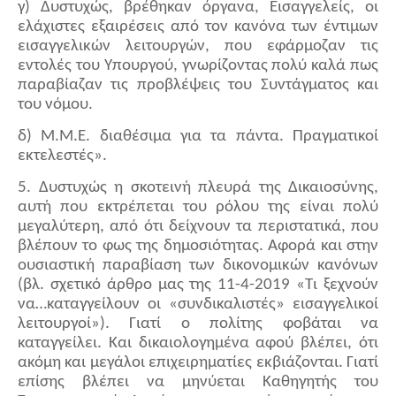
γ) Δυστυχώς, βρέθηκαν όργανα, Εισαγγελείς, οι
ελάχιστες εξαιρέσεις από τον κανόνα των έντιμων
εισαγγελικών λειτουργών, που εφάρμοζαν τις
εντολές του Υπουργού, γνωρίζοντας πολύ καλά πως
παραβίαζαν τις προβλέψεις του Συντάγματος και
του νόμου.
δ) Μ.Μ.Ε. διαθέσιμα για τα πάντα. Πραγματικοί
εκτελεστές».
5. Δυστυχώς η σκοτεινή πλευρά της Δικαιοσύνης,
αυτή που εκτρέπεται του ρόλου της είναι πολύ
μεγαλύτερη, από ότι δείχνουν τα περιστατικά, που
βλέπουν το φως της δημοσιότητας. Αφορά και στην
ουσιαστική παραβίαση των δικονομικών κανόνων
(βλ. σχετικό άρθρο μας της 11-4-2019 «Τι ξεχνούν
να…καταγγείλουν οι «συνδικαλιστές» εισαγγελικοί
λειτουργοί»). Γιατί ο πολίτης φοβάται να
καταγγείλει. Και δικαιολογημένα αφού βλέπει, ότι
ακόμη και μεγάλοι επιχειρηματίες εκβιάζονται. Γιατί
επίσης βλέπει να μηνύεται Καθηγητής του