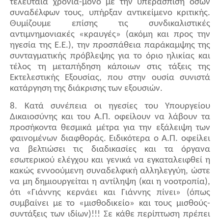
τελευταία χρόνια-μόνο με την υπεράσπιση όσων
συναδέλφων τους, υπήρξαν αντικείμενο κριτικής.
Θυμίζουμε επίσης τις συνδικαλιστικές
αντιμνημονιακές «κραυγές» (ακόμη και προς την
ηγεσία της Ε.Ε.), την προσπάθεια παράκαμψης της
συνταγματικής πρόβλεψης για το όριο ηλικίας και
τέλος τη μεταπήδηση κάποιων στις τάξεις της
Εκτελεστικής Εξουσίας, που στην ουσία συνιστά
κατάργηση της διάκρισης των εξουσιών.
8. Κατά συνέπεια οι ηγεσίες του Υπουργείου
Δικαιοσύνης και του Α.Π. οφείλουν να λάβουν τα
προσήκοντα θεσμικά μέτρα για την εξάλειψη των
φαινομένων διαφθοράς. Ειδικότερα ο Α.Π. οφείλει
να βελτιώσει τις διαδικασίες και τα όργανα
εσωτερικού ελέγχου και γενικά να εγκαταλειφθεί η
κακώς εννοούμενη συναδελφική αλληλεγγύη, ώστε
να μη δημιουργείται η αντίληψη (και η νοοτροπία),
ότι «Γιάννης κερνάει και Γιάννης πίνει» (όπως
συμβαίνει με το «μισθοδικείο» και τους μισθούς-
συντάξεις των ιδίων)!!! Σε κάθε περίπτωση πρέπει