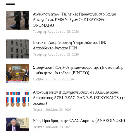
Ανάκληση Δτων-Τιμητικές Προαγωγές στο βαθμό
Λοχαγού ε.α. ΕΜΘ Υπλγων Ο-Σ (ΕΔΥΕΘΑ-
ΟΝΟΜΑΤΑ)
Τετάρτη, Αυγούστου 05, 2026
Έκτακτη Απομάκρυνση Υπηρεσιών του ΠΝ:
Απαράδεκτο έγγραφο ΓΕΝ
Τετάρτη, Αυγούστου 05, 2026
Στουρνάρας: «Όχι» στην επαναφορά της 13ης σύνταξης
– «Θα ήταν μία τρέλα» (ΒΙΝΤΕΟ)
Σάββατο, Ιουλίου 25, 2026
Απονομή Νέων Διαμνημονεύσεων σε Αξιωματικούς
Απόφοιτους ΑΣΕΙ-ΣΣΑΣ-ΣΑΝ Σ.Ξ. (ΕΓΚΥΚΛΙΟΣ 137
σελίδες)
Πέμπτη, Ιουλίου 23, 2026
Νέος Πρόεδρος στην ΕΑΑΣ Λάρισας (ΑΝΑΚΟΙΝΩΣΗ)
Πέμπτη, Ιουλίου 23, 2026