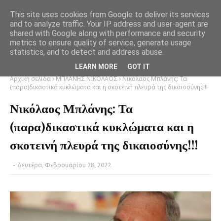
This site uses cookies from Google to deliver its services
and to analyze traffic. Your IP address and user-agent are
shared with Google along with performance and security
metrics to ensure quality of service, generate usage
statistics, and to detect and address abuse.
LEARN MORE
GOT IT
Αρχική σελίδα
ΜΠΛΑΝΗΣ ΝΙΚΟΛΑΟΣ
Νικόλαος Μπλάνης: Τα
(παρα)δικαστικά κυκλώματα και η σκοτεινή πλευρά της δικαιοσύνης!!!
Νικόλαος Μπλάνης: Τα
(παρα)δικαστικά κυκλώματα και η
σκοτεινή πλευρά της δικαιοσύνης!!!
-
Δευτέρα, Φεβρουαρίου 28, 2022