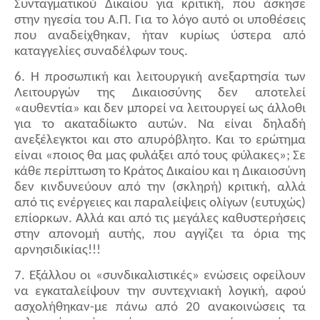
Συνταγματικού Δικαίου για κριτική, που άσκησε
στην ηγεσία του Α.Π. Για το λόγο αυτό οι υποθέσεις
που αναδείχθηκαν, ήταν κυρίως ύστερα από
καταγγελίες συναδέλφων τους.
6. Η προσωπική και λειτουργική ανεξαρτησία των
Λειτουργών της Δικαιοσύνης δεν αποτελεί
«αυθεντία» και δεν μπορεί να λειτουργεί ως άλλοθι
για το ακαταδίωκτο αυτών. Να είναι δηλαδή
ανεξέλεγκτοι και στο απυρόβλητο. Και το ερώτημα
είναι «ποιος θα μας φυλάξει από τους φύλακες»; Σε
κάθε περίπτωση το Κράτος Δικαίου και η Δικαιοσύνη
δεν κινδυνεύουν από την (σκληρή) κριτική, αλλά
από τις ενέργειες και παραλείψεις ολίγων (ευτυχώς)
επίορκων. Αλλά και από τις μεγάλες καθυστερήσεις
στην απονομή αυτής, που αγγίζει τα όρια της
αρνησιδικίας!!!
7. Εξάλλου οι «συνδικαλιστικές» ενώσεις οφείλουν
να εγκαταλείψουν την συντεχνιακή λογική, αφού
ασχολήθηκαν-με πάνω από 20 ανακοινώσεις τα