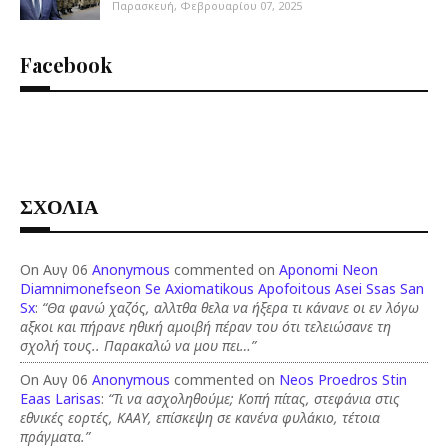
Παρασκευή, Φεβρουαρίου 07, 2025
Facebook
ΣΧΟΛΙΑ
On Αυγ 06
Anonymous
commented on
Aponomi Neon
Diamnimonefseon Se Axiomatikous Apofoitous Asei Ssas San
Sx
:
“Θα φανώ χαζός, αλλτθα θελα να ήξερα τι κάνανε οι εν λόγω
αξκοι και πήρανε ηθική αμοιβή πέραν του ότι τελειώσανε τη
σχολή τους.. Παρακαλώ να μου πει…”
On Αυγ 06
Anonymous
commented on
Neos Proedros Stin
Eaas Larisas
:
“Τι να ασχοληθούμε; Κοπή πίτας, στεφάνια στις
εθνικές εορτές, ΚΑΑΥ, επίσκεψη σε κανένα φυλάκιο, τέτοια
πράγματα.”