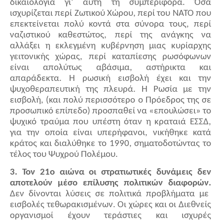
δικαιολογία γι’ αυτή τη συμπεριφορά. Όσα
ισχυρίζεται περί Ζωτικού Χώρου, περί του ΝΑΤΟ που
επεκτείνεται πολύ κοντά στα σύνορα τους, περί
ναζιστικού καθεστώτος, περί της ανάγκης να
αλλάξει η εκλεγμένη κυβέρνηση μιας κυρίαρχης
γειτονικής χώρας, περί καταπίεσης ρωσόφωνων
είναι απολύτως αβάσιμα, αστήρικτα και
απαράδεκτα. Η ρωσική εισβολή έχει και την
ψυχοθεραπευτική της πλευρά. Η Ρωσία με την
εισβολή, (και πολύ περισσότερο ο Πρόεδρος της σε
προσωπικό επίπεδο) προσπαθεί να «επουλώσει» το
ψυχικό τραύμα που υπέστη όταν η κραταιά ΕΣΣΔ,
για την οποία είναι υπερήφανοι, νικήθηκε κατά
κράτος και διαλύθηκε το 1990, σηματοδοτώντας το
τέλος του Ψυχρού Πολέμου.
3. Τον 21ο αιώνα οι στρατιωτικές δυνάμεις δεν
αποτελούν μέσο επίλυσης πολιτικών διαφορών.
Δεν δίνονται λύσεις σε πολιτικά προβλήματα με
εισβολές τεθωρακισμένων. Οι χώρες και οι Διεθνείς
οργανισμοί έχουν τεράστιες και ισχυρές