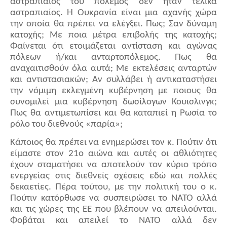
αστραπιαίος του πόλεμος δεν ήταν τελικά
αστραπιαίος. Η Ουκρανία είναι μια αχανής χώρα
την οποία θα πρέπει να ελέγξει. Πως; Σαν δύναμη
κατοχής; Με ποια μέτρα επιβολής της κατοχής;
Φαίνεται ότι ετοιμάζεται αντίσταση και αγώνας
πόλεων ή/και ανταρτοπόλεμος. Πως θα
αναχαιτισθούν όλα αυτά; Με εκτελέσεις ανταρτών
και αντιστασιακών; Αν συλλάβει ή αντικαταστήσει
την νόμιμη εκλεγμένη κυβέρνηση με ποιους θα
συνομιλεί μια κυβέρνηση δωσίλογων Κουισλινγκ;
Πως θα αντιμετωπίσει και θα καταπιεί η Ρωσία το
ρόλο του διεθνούς «παρία»;
Κάποιος θα πρέπει να ενημερώσει τον κ. Πούτιν ότι
είμαστε στον 21ο αιώνα και αυτές οι αθλιότητες
έχουν σταματήσει να αποτελούν τον κύριο τρόπο
ενεργείας στις διεθνείς σχέσεις εδώ και πολλές
δεκαετίες. Πέρα τούτου, με την πολιτική του ο κ.
Πούτιν κατόρθωσε να συσπειρώσει το ΝΑΤΟ αλλά
και τις χώρες της ΕΕ που βλέπουν να απειλούνται.
Φοβάται και απειλεί το ΝΑΤΟ αλλά δεν