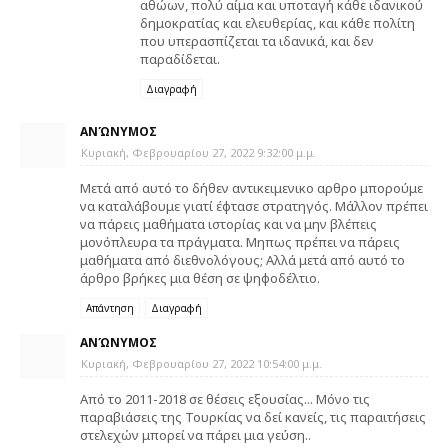
αθώων, πολύ αίμα και υποταγή κάθε ιδανικού
δημοκρατίας και ελευθερίας, και κάθε πολίτη
που υπερασπίζεται τα ιδανικά, και δεν
παραδίδεται.
Διαγραφή
ΑΝΏΝΥΜΟΣ
Κυριακή, Φεβρουαρίου 27, 2022 9:32:00 μ.μ.
Μετά από αυτό το δήθεν αντικειμενικο αρθρο μπορούμε
να καταλάβουμε γιατί έφτασε στρατηγός. Μάλλον πρέπει
να πάρεις μαθήματα ιστορίας και να μην βλέπεις
μονόπλευρα τα πράγματα. Μηπως πρέπει να πάρεις
μαθήματα από διεθνολόγους; Αλλά μετά από αυτό το
άρθρο βρήκες μια θέση σε ψηφοδέλτιο.
Απάντηση
Διαγραφή
ΑΝΏΝΥΜΟΣ
Κυριακή, Φεβρουαρίου 27, 2022 10:54:00 μ.μ.
Από το 2011-2018 σε θέσεις εξουσίας... Μόνο τις
παραβιάσεις της Τουρκίας να δεί κανείς, τις παραιτήσεις
στελεχών μπορεί να πάρει μια γεύση..