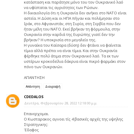
κατάσταση και παράτησε μόνο του τον Ουκρανικό λαό
να υφίσταται τις αγριότητες των Ρώσων.
Η δικαιολογία ότι η Ουκρανία δεν ανήκει στο ΝΑΤΟ είναι
αστεία. Η Δύση και οι ΗΠΑ πήγαν και πολέμησαν στο
Ιράκ, στο Αφγανιστάν, στη Συρία, στη Σερβία που δεν
ήταν μέλη του ΝΑΤΟ. Εκεί βρήκαν τη φόρμουλα, στην
Ουκρανία στην καρδιά της Ευρώπης γιατί δεν την
βρήκαν? Η υποκρισία στο μεγαλείο της.
Η γυναίκα του Καίσαρα (δύση) δεν φτάνει να φαίνεται
τίμια αλλά πρέπει να είναι τίμια. Και στην Ουκρανία
φέρθηκε πολύ άτιμα στον Ουκρανικό λαό. Τα εκ των
υστέρων κροκοδείλια δάκρυα είναι πικρό φαρμάκι στον
πόνο των Ουκρανών.
ΑΠΑΝΤΗΣΗ
Απάντηση
Διαγραφή
CDEDALOS
Δευτέρα, Φεβρουαρίου 28, 2022 12:18:00 μ.μ.
Επανερχομαι.
Ο Κωσταρακος αγνοει τίς 4 βασικές αρχές της υψηλης
Στρατηγικης:
Έδαφος