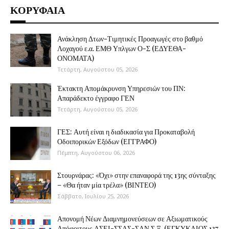
ΚΟΡΥΦΑΙΑ
Ανάκληση Δτων-Τιμητικές Προαγωγές στο βαθμό
Λοχαγού ε.α. ΕΜΘ Υπλγων Ο-Σ (ΕΔΥΕΘΑ-
ΟΝΟΜΑΤΑ)
Τετάρτη, Αυγούστου 05, 2026
Έκτακτη Απομάκρυνση Υπηρεσιών του ΠΝ:
Απαράδεκτο έγγραφο ΓΕΝ
Τετάρτη, Αυγούστου 05, 2026
ΓΕΣ: Αυτή είναι η διαδικασία για Προκαταβολή
Οδοιπορικών Εξόδων (ΕΓΓΡΑΦΟ)
Πέμπτη, Αυγούστου 06, 2026
Στουρνάρας: «Όχι» στην επαναφορά της 13ης σύνταξης
– «Θα ήταν μία τρέλα» (ΒΙΝΤΕΟ)
Σάββατο, Ιουλίου 25, 2026
Απονομή Νέων Διαμνημονεύσεων σε Αξιωματικούς
Απόφοιτους ΑΣΕΙ-ΣΣΑΣ-ΣΑΝ Σ.Ξ. (ΕΓΚΥΚΛΙΟΣ 137