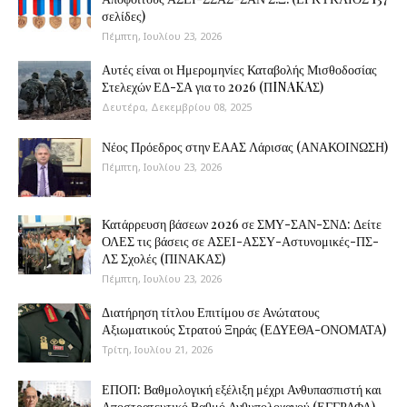
σελίδες)
Πέμπτη, Ιουλίου 23, 2026
Αυτές είναι οι Ημερομηνίες Καταβολής Μισθοδοσίας
Στελεχών ΕΔ-ΣΑ για το 2026 (ΠINAKAΣ)
Δευτέρα, Δεκεμβρίου 08, 2025
Νέος Πρόεδρος στην ΕΑΑΣ Λάρισας (ΑΝΑΚΟΙΝΩΣΗ)
Πέμπτη, Ιουλίου 23, 2026
Κατάρρευση βάσεων 2026 σε ΣΜΥ-ΣΑΝ-ΣΝΔ: Δείτε
ΟΛΕΣ τις βάσεις σε ΑΣΕΙ-ΑΣΣΥ-Αστυνομικές-ΠΣ-
ΛΣ Σχολές (ΠΙΝΑΚΑΣ)
Πέμπτη, Ιουλίου 23, 2026
Διατήρηση τίτλου Επιτίμου σε Ανώτατους
Αξιωματικούς Στρατού Ξηράς (ΕΔΥΕΘΑ-ΟΝΟΜΑΤΑ)
Τρίτη, Ιουλίου 21, 2026
ΕΠΟΠ: Βαθμολογική εξέλιξη μέχρι Ανθυπασπιστή και
Αποστρατευτικό Βαθμό Ανθυπολοχαγού (ΕΓΓΡΑΦΑ)