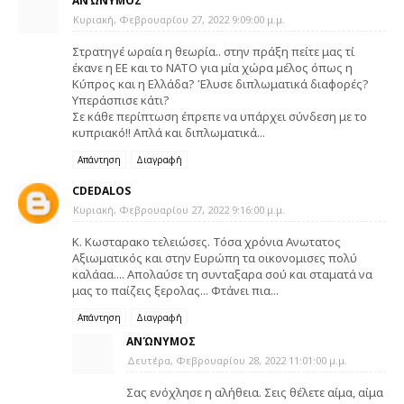
ΑΝΏΝΥΜΟΣ
Κυριακή, Φεβρουαρίου 27, 2022 9:09:00 μ.μ.
Στρατηγέ ωραία η θεωρία.. στην πράξη πείτε μας τί
έκανε η ΕΕ και το ΝΑΤΟ για μία χώρα μέλος όπως η
Κύπρος και η Ελλάδα? Έλυσε διπλωματικά διαφορές?
Υπεράσπισε κάτι?
Σε κάθε περίπτωση έπρεπε να υπάρχει σύνδεση με το
κυπριακό!! Απλά και διπλωματικά...
Απάντηση
Διαγραφή
CDEDALOS
Κυριακή, Φεβρουαρίου 27, 2022 9:16:00 μ.μ.
Κ. Κωσταρακο τελειώσες. Τόσα χρόνια Ανωτατος
Αξιωματικός και στην Ευρώπη τα οικονομισες πολύ
καλάαα.... Απολαύσε τη συνταξαρα σού και σταματά να
μας το παίζεις ξερολας... Φτάνει πια...
Απάντηση
Διαγραφή
ΑΝΏΝΥΜΟΣ
Δευτέρα, Φεβρουαρίου 28, 2022 11:01:00 μ.μ.
Σας ενόχλησε η αλήθεια. Σεις θέλετε αίμα, αίμα