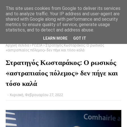
This site uses cookies from Google to deliver its services
and to analyze traffic. Your IP address and user-agent are
shared with Google along with performance and security
metrics to ensure quality of service, generate usage
statistics, and to detect and address abuse.
LEARN MORE
GOT IT
Αρχική σελίδα
ΡΩΣΙΑ
Στρατηγός Κωσταράκος: Ο ρωσικός
«αστραπιαίος πόλεμος» δεν πήγε και τόσο καλά
Στρατηγός Κωσταράκος: Ο ρωσικός
«αστραπιαίος πόλεμος» δεν πήγε και
τόσο καλά
-
Κυριακή, Φεβρουαρίου 27, 2022