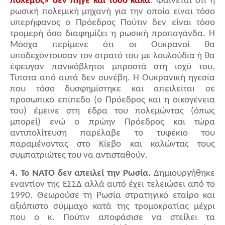
πόλεμος» δεν πήγε και τόσο καλά
. Φαίνεται ότι η
ρωσική πολεμική μηχανή για την οποία είναι τόσο
υπερήφανος ο Πρόεδρος Πούτιν δεν είναι τόσο
τρομερή όσο διαφημίζει η ρωσική προπαγάνδα. Η
Μόσχα περίμενε ότι οι Ουκρανοί θα
υποδεχόντουσαν τον στρατό του με λουλούδια ή θα
έφευγαν πανικόβλητοι μπροστά στη ισχύ του.
Τίποτα από αυτά δεν συνέβη. Η Ουκρανική ηγεσία
που τόσο δυσφημίστηκε και απειλείται σε
προσωπικό επίπεδο (ο Πρόεδρος και η οικογένεια
του) έμεινε στη έδρα του πολεμώντας (όπως
μπορεί) ενώ ο πρώην Πρόεδρος και τώρα
αντιπολίτευση παρέλαβε το τυφέκιο του
παραμένοντας στο Κίεβο και καλώντας τους
συμπατριώτες του να αντισταθούν.
4. Το ΝΑΤΟ δεν απειλεί την Ρωσία.
Δημιουργήθηκε
εναντίον της ΕΣΣΔ αλλά αυτό έχει τελειώσει από το
1990. Θεωρούσε τη Ρωσία στρατηγικό εταίρο και
αξιόπιστο σύμμαχο κατά της τρομοκρατίας μέχρι
που ο κ. Πούτιν αποφάσισε να στείλει τα