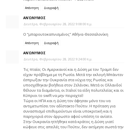
Απάντηση
Διαγραφή
ΑΝΏΝΥΜΟΣ
Δευτέρα, Φεβρουαρίου 28, 2022 9:08:00 π.μ.
Ο “μπαρουτοκαπνισμένος” Αθήνα-Θεσσαλονίκη
Απάντηση
Διαγραφή
ΑΝΏΝΥΜΟΣ
Δευτέρα, Φεβρουαρίου 28, 2022 9:24:00 π.μ.
Τις πταίει; Οι Αμερικανοί και η Δύση με τον Τραμπ δεν
είχαν πρόβλημα με τη Ρωσία. Μετά την εκλογή Μπάιντεν
έσπρωξαν την Ουκρανία στα νύχια της Ρωσίας και
υποσχέθηκαν βοήθεια στον Ζελένσκι. Μετά οι Ολλανδοί
θέλουν τα διαμάντια, οι Ιταλοί τα είδη πολυτελείας και οι
Κύπριοι το swift να μην πειραχτεί!
Τώρα οι ΗΠΑ και η Δύση τον άφησαν μόνο του να
αντιμετωπίσει τον αδίστακτο Πούτιν. Η πρόταση για
συνασπισμό επιθυμούντων είναι υποκριτική και η
παρηγοριά στον άρρωστο αφού υπέστη το ανίατο.
Στην Ουκρανία ηττήθηκε κατά κράτος η Δύση γιατί
κώφευε στις απειλές του Πούτιν, δεν εκτίμησε σωστά την