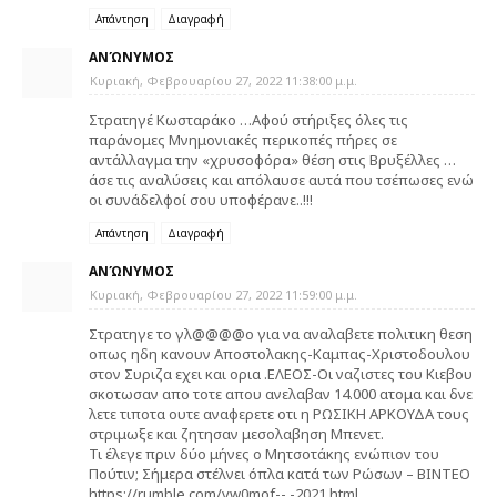
Απάντηση
Διαγραφή
ΑΝΏΝΥΜΟΣ
Κυριακή, Φεβρουαρίου 27, 2022 11:38:00 μ.μ.
Στρατηγέ Κωσταράκο …Αφού στήριξες όλες τις
παράνομες Μνημονιακές περικοπές πήρες σε
αντάλλαγμα την «χρυσοφόρα» θέση στις Βρυξέλλες …
άσε τις αναλύσεις και απόλαυσε αυτά που τσέπωσες ενώ
οι συνάδελφοί σου υποφέρανε..!!!
Απάντηση
Διαγραφή
ΑΝΏΝΥΜΟΣ
Κυριακή, Φεβρουαρίου 27, 2022 11:59:00 μ.μ.
Στρατηγε το γλ@@@@ο για να αναλαβετε πολιτικη θεση
οπως ηδη κανουν Αποστολακης-Καμπας-Χριστοδουλου
στον Συριζα εχει και ορια .ΕΛΕΟΣ-Οι ναζιστες του Κιεβου
σκοτωσαν απο τοτε απου ανελαβαν 14.000 ατομα και δνε
λετε τιποτα ουτε αναφερετε οτι η ΡΩΣΙΚΗ ΑΡΚΟΥΔΑ τους
στριμωξε και ζητησαν μεσολαβηση Μπενετ.
Τι έλεγε πριν δύο μήνες ο Μητσοτάκης ενώπιον του
Πούτιν; Σήμερα στέλνει όπλα κατά των Ρώσων – ΒΙΝΤΕΟ
https://rumble.com/vw0mof--.-2021.html