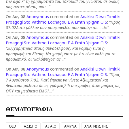
την αξία κ' τη χρησιμότητα του τάκου!!!! Του γνωστού σε όλους
μας αντικειμένου, που…”
On Αυγ 08
Anonymous
commented on
Anaklisi Dtwn Timitiki
Proagogi Sto Vathmo Lochagou E A Emth Yplgwn O S
:
“Προς
07:02Αυτό μάλλον σαν ρουφιανιλίκι μου ακούγεται……!!!”
On Αυγ 08
Anonymous
commented on
Anaklisi Dtwn Timitiki
Proagogi Sto Vathmo Lochagou E A Emth Yplgwn O S
:
“Συγχαρητήρια στους συναδέλφους. Και νόμιμη είναι η
προαγωγή και δίκαιη. Να χαιρόμαστε με ότι είναι καλό για το
προσωπικό, οι "καλόψυχοι" ας…”
On Αυγ 08
Anonymous
commented on
Anaklisi Dtwn Timitiki
Proagogi Sto Vathmo Lochagou E A Emth Yplgwn O S
:
“Προς
7 Αυγούστου 7:02. Γιατί έπρεπε να γίνετε Αξιωματικοί και
Ανώτεροι μάλιστα όπως γράφεις? Τι υπέγραψες όταν μπήκες ως
ΟΠΥ και μετέπειτα ΕΜΘ?…”
ΘΕΜΑΤΟΓΡΑΦΙΑ
OLD
ΑΔΙΣΠΟ
ΑΙΓΑΙΟ
ΑΜΥΝΑ
ΑΝΑΓΝΩΣΤΗΣ