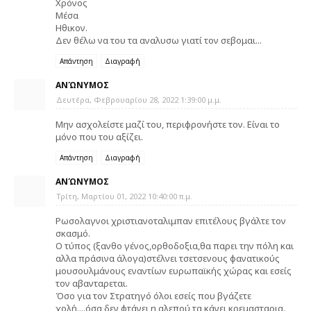
Χρόνος
Μέσα
Ηθικον.
Δεν θέλω να του τα αναλυσω γιατί τον σεβομαι...
Απάντηση
Διαγραφή
ΑΝΏΝΥΜΟΣ
Δευτέρα, Φεβρουαρίου 28, 2022 1:39:00 μ.μ.
Μην ασχολείστε μαζί του, περιφρονήστε τον. Είναι το
μόνο που του αξίζει.
Απάντηση
Διαγραφή
ΑΝΏΝΥΜΟΣ
Τρίτη, Μαρτίου 01, 2022 10:40:00 π.μ.
Ρωσολαγνοι χριστιανοταλιμπαν επιτέλους βγάλτε τον
σκασμό.
Ο τύπος (ξανθο γένος,ορθοδοξια,θα παρει την πόλη και
αλλα πράσινα άλογα)στέλνει τσετσενους φανατικούς
μουσουλμάνους εναντίων ευρωπαϊκής χώρας και εσείς
τον αβανταρεται.
Όσο για τον Στρατηγό όλοι εσείς που βγάζετε
χολή....όσα δεν φτάνει η αλεπού τα κάνει κρεμασταρια.