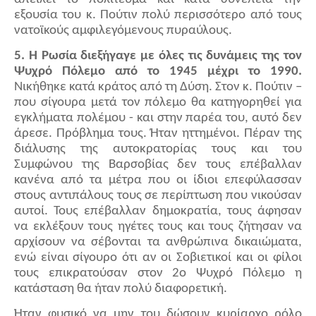
εξουσία του κ. Πούτιν πολύ περισσότερο από τους
νατοϊκούς αμφιλεγόμενους πυραύλους.
5. Η Ρωσία διεξήγαγε με όλες τις δυνάμεις της τον
Ψυχρό Πόλεμο από το 1945 μέχρι το 1990.
Νικήθηκε κατά κράτος από τη Δύση. Στον κ. Πούτιν –
που σίγουρα μετά τον πόλεμο θα κατηγορηθεί για
εγκλήματα πολέμου - και στην παρέα του, αυτό δεν
άρεσε. Πρόβλημα τους. Ήταν ηττημένοι. Πέραν της
διάλυσης της αυτοκρατορίας τους και του
Συμφώνου της Βαρσοβίας δεν τους επέβαλλαν
κανένα από τα μέτρα που οι ίδιοι επεφύλασσαν
στους αντιπάλους τους σε περίπτωση που νικούσαν
αυτοί. Τους επέβαλλαν δημοκρατία, τους άφησαν
να εκλέξουν τους ηγέτες τους και τους ζήτησαν να
αρχίσουν να σέβονται τα ανθρώπινα δικαιώματα,
ενώ είναι σίγουρο ότι αν οι Σοβιετικοί και οι φίλοι
τους επικρατούσαν στον 2ο Ψυχρό Πόλεμο η
κατάσταση θα ήταν πολύ διαφορετική.
Ήταν φυσικό να μην του δώσουν κυρίαρχο ρόλο