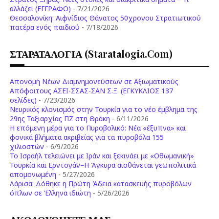
αλλάζει (ΕΓΓΡΑΦΟ)
- 7/21/2026
Θεσσαλονίκη: Αιφνίδιος Θάνατος 50χρονου Στρατιωτικού
πατέρα ενός παιδιού
- 7/18/2026
ΣΤΑΡΑΤΑΛΟΓΙΑ (staratalogia.com)
Απονομή Νέων Διαμνημονεύσεων σε Αξιωματικούς
Απόφοιτους ΑΣΕΙ-ΣΣΑΣ-ΣΑΝ Σ.Ξ. (ΕΓΚΥΚΛΙΟΣ 137
σελίδες)
- 7/23/2026
Νευρικός κλονισμός στην Τουρκία για το νέο έμβλημα της
29ης Ταξιαρχίας ΠΖ στη Θράκη
- 6/11/2026
Η επόμενη μέρα για το Πυροβολικό: Νέα «έξυπνα» και
φονικά βλήματα ακριβείας για τα πυροβόλα 155
χιλιοστών
- 6/9/2026
Το Ισραήλ τελειώνει με Ιράν και ξεκινάει με «Οθωμανική»
Τουρκία και Ερντογάν–Η Άγκυρα αισθάνεται γεωπολιτικά
απομονωμένη
- 5/27/2026
Λάρισα: Δόθηκε η Πρώτη Άδεια κατασκευής πυροβόλων
όπλων σε Έλληνα ιδιώτη
- 5/26/2026