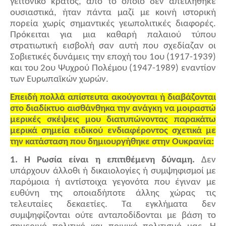
γειτονικό κράτος, από το οποίο δεν απειλήθηκε
ουσιαστικά, ήταν πάντα μαζί με κοινή ιστορική
πορεία χωρίς σημαντικές γεωπολιτικές διαφορές.
Πρόκειται για μια καθαρή παλαιού τύπου
στρατιωτική εισβολή σαν αυτή που σχεδίαζαν οι
Σοβιετικές δυνάμεις την εποχή του 1ου (1917-1939)
και του 2ου Ψυχρού Πολέμου (1947-1989) εναντίον
των Ευρωπαϊκών χωρών.
Επειδή πολλά απίστευτα ακούγονται ή διαβάζονται
στο διαδίκτυο αισθάνθηκα την ανάγκη να μοιραστώ
μερικές σκέψεις μου διατυπώνοντας παρακάτω
μερικά σημεία ειδικού ενδιαφέροντος σχετικά με
την κατάσταση που δημιουργήθηκε στην Ουκρανία:
1. Η Ρωσία είναι η επιτιθέμενη δύναμη.
Δεν
υπάρχουν άλλοθι ή δικαιολογίες ή συμψηφισμοί με
παρόμοια ή αντίστοιχα γεγονότα που έγιναν με
ευθύνη της οποιαδήποτε άλλης χώρας τις
τελευταίες δεκαετίες. Τα εγκλήματα δεν
συμψηφίζονται ούτε ανταποδίδονται με βάση το