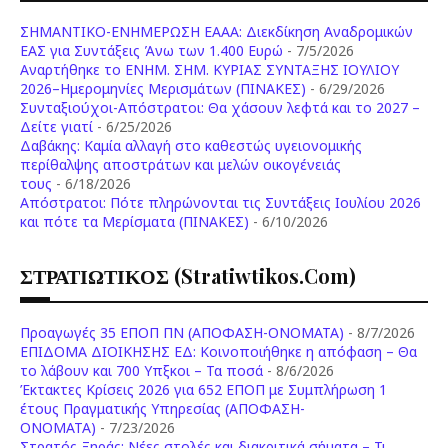
ΣΗΜΑΝΤΙΚΟ-ΕΝΗΜΕΡΩΣΗ ΕΑΑΑ: Διεκδίκηση Αναδρομικών
ΕΑΣ για Συντάξεις Άνω των 1.400 Ευρώ
- 7/5/2026
Aναρτήθηκε το ENHM. ΣΗΜ. ΚΥΡΙΑΣ ΣΥΝΤΑΞΗΣ ΙΟΥΛΙΟΥ
2026–Ημερομηνίες Μερισμάτων (ΠΙΝΑΚΕΣ)
- 6/29/2026
Συνταξιούχοι-Απόστρατοι: Θα χάσουν λεφτά και το 2027 –
Δείτε γιατί
- 6/25/2026
Δαβάκης: Καμία αλλαγή στο καθεστώς υγειονομικής
περίθαλψης αποστράτων και μελών οικογένειάς
τους
- 6/18/2026
Aπόστρατοι: Πότε πληρώνονται τις Συντάξεις Ιουλίου 2026
και πότε τα Μερίσματα (ΠΙΝΑΚΕΣ)
- 6/10/2026
ΣΤΡΑΤΙΩΤΙΚΟΣ (stratiwtikos.com)
Προαγωγές 35 ΕΠΟΠ ΠΝ (ΑΠΟΦΑΣΗ-ΟΝΟΜΑΤΑ)
- 8/7/2026
ΕΠΙΔΟΜΑ ΔΙΟΙΚΗΣΗΣ ΕΔ: Κοινοποιήθηκε η απόφαση – Θα
το λάβουν και 700 Υπξκοι – Τα ποσά
- 8/6/2026
Έκτακτες Κρίσεις 2026 για 652 ΕΠΟΠ με Συμπλήρωση 1
έτους Πραγματικής Υπηρεσίας (ΑΠΟΦΑΣΗ-
ONOMATA)
- 7/23/2026
Στρατός Ξηράς: Νέες στολές και διακριτικά σήματα – Τι