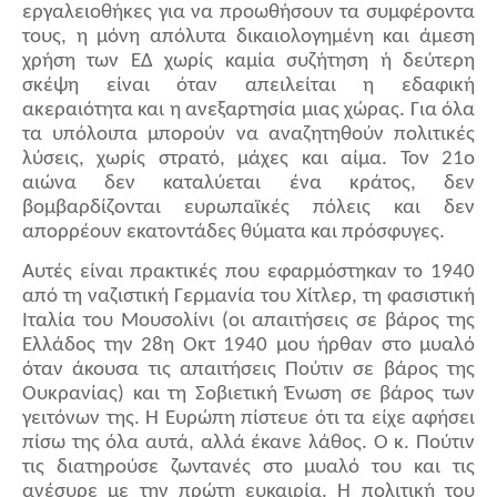
εργαλειοθήκες για να προωθήσουν τα συμφέροντα
τους, η μόνη απόλυτα δικαιολογημένη και άμεση
χρήση των ΕΔ χωρίς καμία συζήτηση ή δεύτερη
σκέψη είναι όταν απειλείται η εδαφική
ακεραιότητα και η ανεξαρτησία μιας χώρας. Για όλα
τα υπόλοιπα μπορούν να αναζητηθούν πολιτικές
λύσεις, χωρίς στρατό, μάχες και αίμα. Τον 21ο
αιώνα δεν καταλύεται ένα κράτος, δεν
βομβαρδίζονται ευρωπαϊκές πόλεις και δεν
απορρέουν εκατοντάδες θύματα και πρόσφυγες.
Αυτές είναι πρακτικές που εφαρμόστηκαν το 1940
από τη ναζιστική Γερμανία του Χίτλερ, τη φασιστική
Ιταλία του Μουσολίνι (οι απαιτήσεις σε βάρος της
Ελλάδος την 28η Οκτ 1940 μου ήρθαν στο μυαλό
όταν άκουσα τις απαιτήσεις Πούτιν σε βάρος της
Ουκρανίας) και τη Σοβιετική Ένωση σε βάρος των
γειτόνων της. Η Ευρώπη πίστευε ότι τα είχε αφήσει
πίσω της όλα αυτά, αλλά έκανε λάθος. Ο κ. Πούτιν
τις διατηρούσε ζωντανές στο μυαλό του και τις
ανέσυρε με την πρώτη ευκαιρία. Η πολιτική του