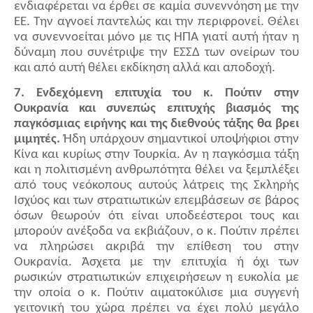
ενδιαφέρεται να έρθει σε καμία συνεννόηση με την
ΕΕ. Την αγνοεί παντελώς και την περιφρονεί. Θέλει
να συνεννοείται μόνο με τις ΗΠΑ γιατί αυτή ήταν η
δύναμη που συνέτριψε την ΕΣΣΔ των ονείρων του
και από αυτή θέλει εκδίκηση αλλά και αποδοχή.
7. Ενδεχόμενη επιτυχία του κ. Πούτιν στην
Ουκρανία και συνεπώς επιτυχής βιασμός της
παγκόσμιας ειρήνης και της διεθνούς τάξης θα βρει
μιμητές.
Ήδη υπάρχουν σημαντικοί υποψήφιοι στην
Κίνα και κυρίως στην Τουρκία. Αν η παγκόσμια τάξη
και η πολιτισμένη ανθρωπότητα θέλει να ξεμπλέξει
από τους νεόκοπους αυτούς λάτρεις της Σκληρής
Ισχύος και των στρατιωτικών επεμβάσεων σε βάρος
όσων θεωρούν ότι είναι υποδεέστεροι τους και
μπορούν ανέξοδα να εκβιάζουν, ο κ. Πούτιν πρέπει
να πληρώσει ακριβά την επίθεση του στην
Ουκρανία. Άσχετα με την επιτυχία ή όχι των
ρωσικών στρατιωτικών επιχειρήσεων η ευκολία με
την οποία ο κ. Πούτιν αιματοκύλισε μια συγγενή
γειτονική του χώρα πρέπει να έχει πολύ μεγάλο