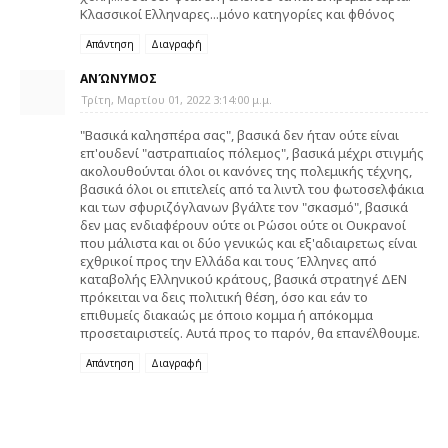
Κλασσικοί Ελληναρες...μόνο κατηγορίες και φθόνος
Απάντηση
Διαγραφή
ΑΝΏΝΥΜΟΣ
Τρίτη, Μαρτίου 01, 2022 3:14:00 μ.μ.
"Βασικά καλησπέρα σας", βασικά δεν ήταν ούτε είναι
επ'ουδενί "αστραπιαίος πόλεμος", βασικά μέχρι στιγμής
ακολουθούνται όλοι οι κανόνες της πολεμικής τέχνης,
βασικά όλοι οι επιτελείς από τα λιντλ του φωτοσελφάκια
και των σφυριζόγλανων βγάλτε τον "σκασμό", βασικά
δεν μας ενδιαφέρουν ούτε οι Ρώσοι ούτε οι Ουκρανοί
που μάλιστα και οι δύο γενικώς και εξ'αδιαιρετως είναι
εχθρικοί προς την Ελλάδα και τους Έλληνες από
καταβολής Ελληνικού κράτους, βασικά στρατηγέ ΔΕΝ
πρόκειται να δεις πολιτική θέση, όσο και εάν το
επιθυμείς διακαώς με όποιο κομμα ή απόκομμα
προσεταιριστείς. Αυτά προς το παρόν, θα επανέλθουμε.
Απάντηση
Διαγραφή