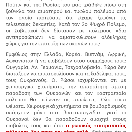
Πούτιν και της Ρωσίας του μας τράβηξε πίσω στη
ζούγκλα του αιματηρού και τυφλού πολέμου από
τον οποίο πιστεύαμε ότι είχαμε ξεφύγει τις
τελευταίες δεκαετίες. Κατά τον 2ο Ψυχρό Πόλεμο,
οι Σοβιετικοί δεν δίστασαν με πολέμους «δια
αντιπροσώπων» να αιματοκυλίσουν ολόκληρες
χώρες για την επίτευξη των σκοπών τους:
Εμφύλιος στην Ελλάδα, Κορέα, Βιετνάμ, Αφρική,
Αφγανιστάν ή να εισβάλουν στου συμμάχους τους:
Ουγγαρία, Αν. Γερμανία, Τσεχοσλοβακία. Τώρα δεν
διστάζουν να αιματοκυλίσουν και τα ξαδέλφια τους,
τους Ουκρανούς. Οι Ρώσοι ισχυρίζονται ότι με
χειρουργικά χτυπήματα, την απαραίτητη άμεση
παράδοση των Ουκρανών και τον «αστραπιαίο
πόλεμο» θα μείωναν τις απώλειες. Όλα είναι
ψέματα. Χειρουργικά χτυπήματα σε βομβαρδισμούς
υπάρχουν μόνο στα βιντεοπαιγνίδια, γιατί οι
Ουκρανοί δεν θα παραδοθούν αμαχητί στους
εισβολείς τους και έτσι
ο ρωσικός «αστραπιαίος