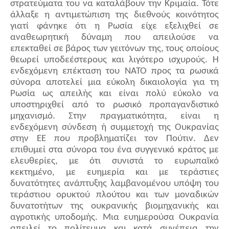
στρατεύματα του να καταλάβουν την Κριμαία. Τότε
άλλαξε η αντιμετώπιση της διεθνούς κοινότητος
γιατί φάνηκε ότι η Ρωσία είχε εξελιχθεί σε
αναθεωρητική δύναμη που απειλούσε να
επεκταθεί σε βάρος των γειτόνων της, τους οποίους
θεωρεί υποδεέστερους και λιγότερο ισχυρούς. Η
ενδεχόμενη επέκταση του ΝΑΤΟ προς τα ρωσικά
σύνορα αποτελεί μια εύκολη δικαιολογία για τη
Ρωσία ως απειλής και είναι πολύ εύκολο να
υποστηριχθεί από το ρωσικό προπαγανδιστικό
μηχανισμό. Στην πραγματικότητα, είναι η
ενδεχόμενη σύνδεση ή συμμετοχή της Ουκρανίας
στην ΕΕ που προβληματίζει τον Πούτιν. Δεν
επιθυμεί στα σύνορα του ένα συγγενικό κράτος με
ελευθερίες, με ότι συνιστά το ευρωπαϊκό
κεκτημένο, με ευημερία και με τεράστιες
δυνατότητες ανάπτυξης λαμβανομένου υπόψη του
τεράστιου ορυκτού πλούτου και των μοναδικών
δυνατοτήτων της ουκρανικής βιομηχανικής και
αγροτικής υποδομής. Μια ευημερούσα Ουκρανία
απειλεί το πολίτευμα και κατά συνέπεια την