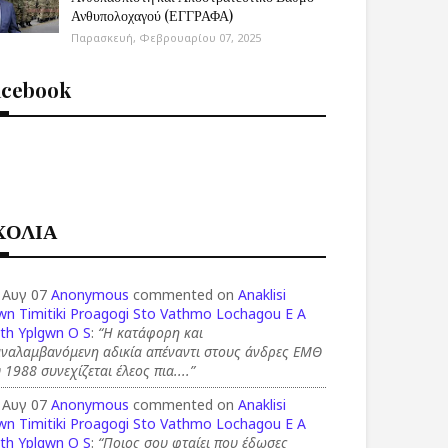
Ανθυπολοχαγού (ΕΓΓΡΑΦΑ)
Παρασκευή, Φεβρουαρίου 07, 2025
acebook
ΧΟΛΙΑ
 Αυγ 07
Anonymous
commented on
Anaklisi
wn Timitiki Proagogi Sto Vathmo Lochagou E A
th Yplgwn O S
:
“Η κατάφορη και
αναλαμβανόμενη αδικία απέναντι στους άνδρες ΕΜΘ
 1988 συνεχίζεται έλεος πια....”
 Αυγ 07
Anonymous
commented on
Anaklisi
wn Timitiki Proagogi Sto Vathmo Lochagou E A
th Yplgwn O S
:
“Ποιος σου φταίει που έδωσες