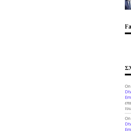
F
Σ
On
Dt
Em
επ
του
On
Dt
Em