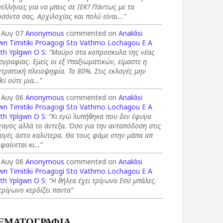
ελλήνιες για να μπεις σε ΙΕΚ? Πάντως με τα
σόντα σας, Αρχιλοχίας και πολύ είναι...”
 Αυγ 07
Anonymous
commented on
Anaklisi
wn Timitiki Proagogi Sto Vathmo Lochagou E A
th Yplgwn O S
:
“Μαύρο στα κοπροσκυλα της νέας
ογραφίας. Εμείς οι εξ Υπαξιωματικών, είμαστε η
τριπτική πλειοψηφία. Το 80%. Στις εκλογές μην
εί ούτε μια…”
 Αυγ 06
Anonymous
commented on
Anaklisi
wn Timitiki Proagogi Sto Vathmo Lochagou E A
th Yplgwn O S
:
“Κι εγώ λυπήθηκα που δεν έφυγα
αγός αλλά το άντεξα. Όσο για την ανταπόδοση στις
ογές άστο καλύτερα. Θα τους φάμε στην μάπα απ
 φαίνεται κι…”
 Αυγ 06
Anonymous
commented on
Anaklisi
wn Timitiki Proagogi Sto Vathmo Lochagou E A
th Yplgwn O S
:
“Η θήλεα έχει τρίγωνο Εσύ μπάλες.
τρίγωνο κερδίζει παντα”
ΕΜΑΤΟΓΡΑΦΙΑ