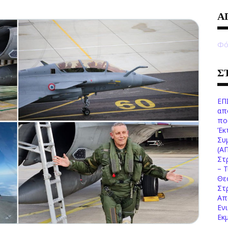
Α
Φό
Σ
ΕΠ
απ
πο
Έκ
Συ
(Α
Στ
– 
Θε
Στ
Απ
Εν
Εκ