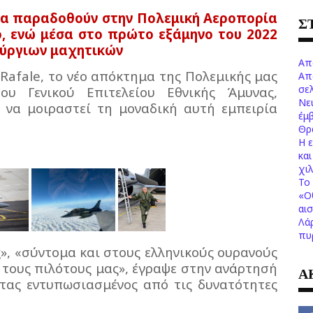
 να παραδοθούν στην Πολεμική Αεροπορία
Σ
ο, ενώ μέσα στο πρώτο εξάμηνο του 2022
ούργιων μαχητικών
Απ
Rafale, το νέο απόκτημα της Πολεμικής μας
Απ
σελ
ου Γενικού Επιτελείου Εθνικής Άμυνας,
Νε
 να μοιραστεί τη μοναδική αυτή εμπειρία
έμ
Θρ
Η 
κα
χι
Το 
«Ο
αι
Λά
πυ
ς», «σύντομα και στους ελληνικούς ουρανούς
 τους πιλότους μας», έγραψε στην ανάρτησή
Α
τας εντυπωσιασμένος από τις δυνατότητες