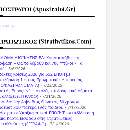
ΠΟΣΤΡΑΤΟΙ (apostratoi.gr)
ρτωση...
ΤΡΑΤΙΩΤΙΚΟΣ (stratiwtikos.com)
ΙΔΟΜΑ ΔΙΟΙΚΗΣΗΣ ΕΔ: Κοινοποιήθηκε η
όφαση – Θα το λάβουν και 700 Υπξκοι – Τα
σά
- 8/6/2026
τακτες Κρίσεις 2026 για 652 ΕΠΟΠ με
μπλήρωση 1 έτους Πραγματικής Υπηρεσίας
ΠΟΦΑΣΗ-ONOMATA)
- 7/23/2026
ρατός Ξηράς: Νέες στολές και διακριτικά σήματα
Τι αλλάζει (ΕΓΓΡΑΦΟ)
- 7/21/2026
σσαλονίκη: Αιφνίδιος Θάνατος 50χρονου
ρατιωτικού πατέρα ενός παιδιού
- 7/18/2026
όστρατοι Υπαξιωματικοί-ΕΠΟΠ: Έτσι εκδίδεται η
ιαία Κάρτα Εισόδου στις Στρατιωτικές
μεταλλεύσεις (ΕΓΓΡΑΦΟ)
- 7/14/2026