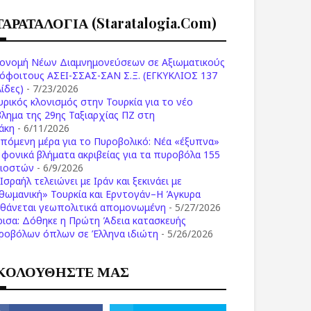
ΤΑΡΑΤΑΛΟΓΙΑ (staratalogia.com)
ονομή Νέων Διαμνημονεύσεων σε Αξιωματικούς
όφοιτους ΑΣΕΙ-ΣΣΑΣ-ΣΑΝ Σ.Ξ. (ΕΓΚΥΚΛΙΟΣ 137
ίδες)
- 7/23/2026
υρικός κλονισμός στην Τουρκία για το νέο
βλημα της 29ης Ταξιαρχίας ΠΖ στη
άκη
- 6/11/2026
επόμενη μέρα για το Πυροβολικό: Νέα «έξυπνα»
ι φονικά βλήματα ακριβείας για τα πυροβόλα 155
λιοστών
- 6/9/2026
Ισραήλ τελειώνει με Ιράν και ξεκινάει με
θωμανική» Τουρκία και Ερντογάν–Η Άγκυρα
σθάνεται γεωπολιτικά απομονωμένη
- 5/27/2026
ρισα: Δόθηκε η Πρώτη Άδεια κατασκευής
ροβόλων όπλων σε Έλληνα ιδιώτη
- 5/26/2026
ΚΟΛΟΥΘΗΣΤΕ ΜΑΣ