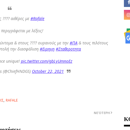
 ???? αιθέρες με
#Rafale
 περιγράφεται με λέξεις!
 σύντομα & στους ???? ουρανούς με την
#ΠΑ
& τους πιλότους
στολή την διασφάλιση
#Ειρηνη
#Σταθεροτητα
nce unique!
pic.twitter.com/gbLyUmnoEz
os (@ChiefHNDGS)
October 22, 2021
ΟΣ
RAFALE
ΝΕΌΤΕΡΗ
Κ
αρτήσεις