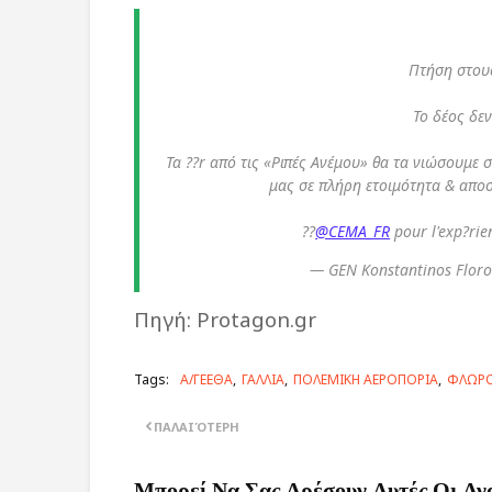
Πτήση στους
Το δέος δεν
Τα ??r από τις «Ριπές Ανέμου» θα τα νιώσουμε
μας σε πλήρη ετοιμότητα & απο
??
@CEMA_FR
pour l'exp?rie
— GEN Konstantinos Flor
Πηγή: Protagon.gr
Tags:
Α/ΓΕΕΘΑ
ΓΑΛΛΙΑ
ΠΟΛΕΜΙΚΗ ΑΕΡΟΠΟΡΙΑ
ΦΛΩΡ
ΠΑΛΑΙΌΤΕΡΗ
Μπορεί Να Σας Αρέσουν Αυτές Οι Αν