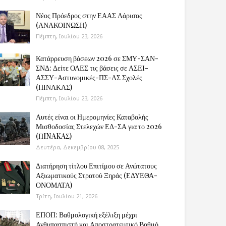
Νέος Πρόεδρος στην ΕΑΑΣ Λάρισας
(ΑΝΑΚΟΙΝΩΣΗ)
Πέμπτη, Ιουλίου 23, 2026
Κατάρρευση βάσεων 2026 σε ΣΜΥ-ΣΑΝ-
ΣΝΔ: Δείτε ΟΛΕΣ τις βάσεις σε ΑΣΕΙ-
ΑΣΣΥ-Αστυνομικές-ΠΣ-ΛΣ Σχολές
(ΠΙΝΑΚΑΣ)
Πέμπτη, Ιουλίου 23, 2026
Αυτές είναι οι Ημερομηνίες Καταβολής
Μισθοδοσίας Στελεχών ΕΔ-ΣΑ για το 2026
(ΠINAKAΣ)
Δευτέρα, Δεκεμβρίου 08, 2025
Διατήρηση τίτλου Επιτίμου σε Ανώτατους
Αξιωματικούς Στρατού Ξηράς (ΕΔΥΕΘΑ-
ΟΝΟΜΑΤΑ)
Τρίτη, Ιουλίου 21, 2026
ΕΠΟΠ: Βαθμολογική εξέλιξη μέχρι
Ανθυπασπιστή και Αποστρατευτικό Βαθμό