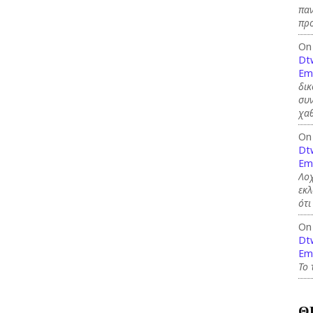
παν
προ
On
Dt
Em
δικ
συν
χαθ
On
Dt
Em
Λοχ
εκλ
ότι
On
Dt
Em
Το 
Θ