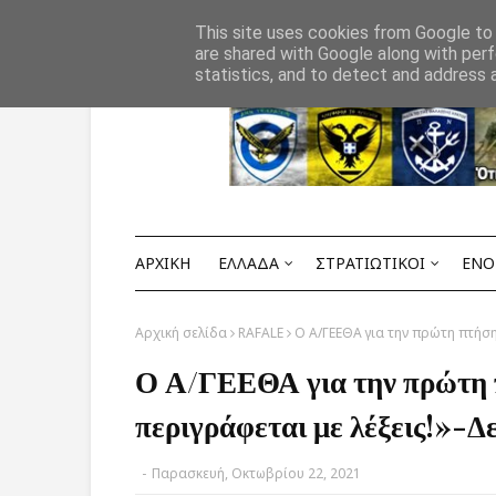
Αρχική
ΟΡΟΙ ΧΡΗΣΗΣ
ΕΠΙΚΟΙΝΩΝΙΑ
This site uses cookies from Google to d
are shared with Google along with perf
statistics, and to detect and address 
ΑΡΧΙΚΗ
ΕΛΛΑΔΑ
ΣΤΡΑΤΙΩΤΙΚΟΙ
ΕΝΟ
Αρχική σελίδα
RAFALE
Ο Α/ΓΕΕΘΑ για την πρώτη πτήση
Ο Α/ΓΕΕΘΑ για την πρώτη π
περιγράφεται με λέξεις!»-
-
Παρασκευή, Οκτωβρίου 22, 2021