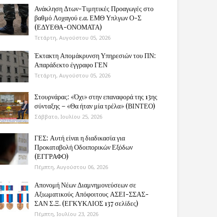
Ανάκληση Δτων-Τιμητικές Προαγωγές στο
βαθμό Λοχαγού ε.α. ΕΜΘ Υπλγων Ο-Σ
(ΕΔΥΕΘΑ-ΟΝΟΜΑΤΑ)
Τετάρτη, Αυγούστου 05, 2026
Έκτακτη Απομάκρυνση Υπηρεσιών του ΠΝ:
Απαράδεκτο έγγραφο ΓΕΝ
Τετάρτη, Αυγούστου 05, 2026
Στουρνάρας: «Όχι» στην επαναφορά της 13ης
σύνταξης – «Θα ήταν μία τρέλα» (ΒΙΝΤΕΟ)
Σάββατο, Ιουλίου 25, 2026
ΓΕΣ: Αυτή είναι η διαδικασία για
Προκαταβολή Οδοιπορικών Εξόδων
(ΕΓΓΡΑΦΟ)
Πέμπτη, Αυγούστου 06, 2026
Απονομή Νέων Διαμνημονεύσεων σε
Αξιωματικούς Απόφοιτους ΑΣΕΙ-ΣΣΑΣ-
ΣΑΝ Σ.Ξ. (ΕΓΚΥΚΛΙΟΣ 137 σελίδες)
Πέμπτη, Ιουλίου 23, 2026