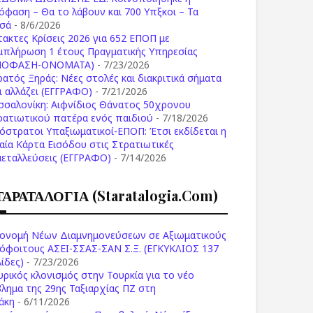
όφαση – Θα το λάβουν και 700 Υπξκοι – Τα
σά
- 8/6/2026
τακτες Κρίσεις 2026 για 652 ΕΠΟΠ με
μπλήρωση 1 έτους Πραγματικής Υπηρεσίας
ΠΟΦΑΣΗ-ONOMATA)
- 7/23/2026
ρατός Ξηράς: Νέες στολές και διακριτικά σήματα
Τι αλλάζει (ΕΓΓΡΑΦΟ)
- 7/21/2026
σσαλονίκη: Αιφνίδιος Θάνατος 50χρονου
ρατιωτικού πατέρα ενός παιδιού
- 7/18/2026
όστρατοι Υπαξιωματικοί-ΕΠΟΠ: Έτσι εκδίδεται η
ιαία Κάρτα Εισόδου στις Στρατιωτικές
μεταλλεύσεις (ΕΓΓΡΑΦΟ)
- 7/14/2026
ΤΑΡΑΤΑΛΟΓΙΑ (staratalogia.com)
ονομή Νέων Διαμνημονεύσεων σε Αξιωματικούς
όφοιτους ΑΣΕΙ-ΣΣΑΣ-ΣΑΝ Σ.Ξ. (ΕΓΚΥΚΛΙΟΣ 137
ίδες)
- 7/23/2026
υρικός κλονισμός στην Τουρκία για το νέο
βλημα της 29ης Ταξιαρχίας ΠΖ στη
άκη
- 6/11/2026