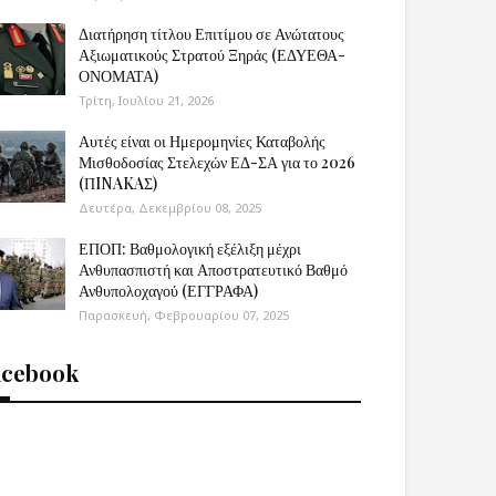
Διατήρηση τίτλου Επιτίμου σε Ανώτατους
Αξιωματικούς Στρατού Ξηράς (ΕΔΥΕΘΑ-
ΟΝΟΜΑΤΑ)
Τρίτη, Ιουλίου 21, 2026
Αυτές είναι οι Ημερομηνίες Καταβολής
Μισθοδοσίας Στελεχών ΕΔ-ΣΑ για το 2026
(ΠINAKAΣ)
Δευτέρα, Δεκεμβρίου 08, 2025
ΕΠΟΠ: Βαθμολογική εξέλιξη μέχρι
Ανθυπασπιστή και Αποστρατευτικό Βαθμό
Ανθυπολοχαγού (ΕΓΓΡΑΦΑ)
Παρασκευή, Φεβρουαρίου 07, 2025
acebook