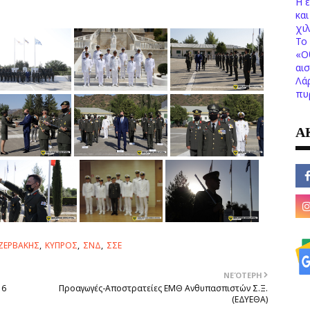
Η 
κα
χι
Το 
«Ο
αι
Λά
πυ
Α
ΖΕΡΒΑΚΗΣ
ΚΥΠΡΟΣ
ΣΝΔ
ΣΣΕ
ΝΕΌΤΕΡΗ
 6
Προαγωγές-Αποστρατείες ΕΜΘ Ανθυπασπιστών Σ.Ξ.
(ΕΔΥΕΘΑ)