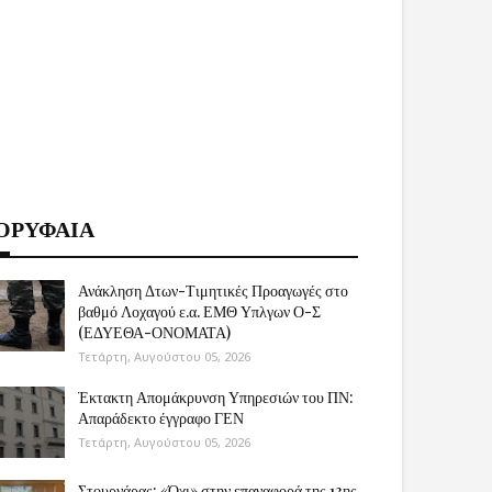
ΟΡΥΦΑΙΑ
Ανάκληση Δτων-Τιμητικές Προαγωγές στο
βαθμό Λοχαγού ε.α. ΕΜΘ Υπλγων Ο-Σ
(ΕΔΥΕΘΑ-ΟΝΟΜΑΤΑ)
Τετάρτη, Αυγούστου 05, 2026
Έκτακτη Απομάκρυνση Υπηρεσιών του ΠΝ:
Απαράδεκτο έγγραφο ΓΕΝ
Τετάρτη, Αυγούστου 05, 2026
Στουρνάρας: «Όχι» στην επαναφορά της 13ης