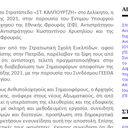
Α
το Στρατόπεδο «ΣΤ. ΚΑΛΠΟΥΡΤΖΗ» στο Δελίκηπο, η
ης 2021, στην παρουσία του Έντιμου Υπουργού
ΣΗ
χηγού της Εθνικής Φρουράς (ΕΦ), Αντιστράτηγου
Αν
Αντιστράτηγου Κωσταντίνου Χρυσηλίου και της
Ευ
ς Φρουράς.
Aν
ΙΟ
αν από την Στρατιωτική Σχολή Ευελπίδων, αφού
(Π
ίστης στην Πατρίδα, παρέλαβαν τα ξίφη τους από
Συ
ότι αντίστοιχη τελετή πραγματοποιήθηκε στην
το 
τη διαβεβαίωση των Σημαιοφόρων αποφοίτων της
Δα
Τάξης 2021, με την παρουσία του Συνδέσμου ΓΕΕΘΑ
πε
το
γίου.
Aπ
έους Ανθυπολοχαγούς και Σημαιοφόρους, ο Αρχηγός
Ιο
(Π
άκης, ανάφερε στους νέους Αξιωματικούς, ότι από
ί η υπεράσπιση της ελευθερίας και της εδαφικής
 με σκληρή και μεθοδευμένη εργασία, συνειδητή
Σ
σμών και διαταγών, προσήλωση στα δημοκρατικά
ηρετήσουν ενσυνείδητα αυτή την αποστολή. Επίσης
ΕΠ
τικές τους ικανότητες, έχοντας συνείδηση ότι θα