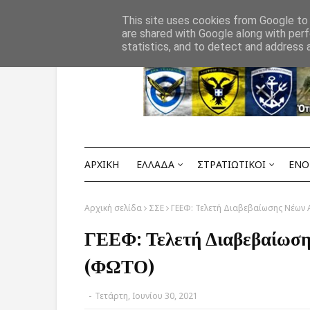
Αρχική
ΟΡΟΙ ΧΡΗΣΗΣ
ΕΠΙΚΟΙΝΩΝΙΑ
This site uses cookies from Google to d
are shared with Google along with perf
statistics, and to detect and address 
ΑΡΧΙΚΗ
ΕΛΛΑΔΑ
ΣΤΡΑΤΙΩΤΙΚΟΙ
ΕΝΟ
Αρχική σελίδα
ΣΣΕ
ΓΕΕΦ: Τελετή Διαβεβαίωσης Νέων 
ΓΕΕΦ: Τελετή Διαβεβαίωση
(ΦΩΤΟ)
-
Τετάρτη, Ιουνίου 30, 2021