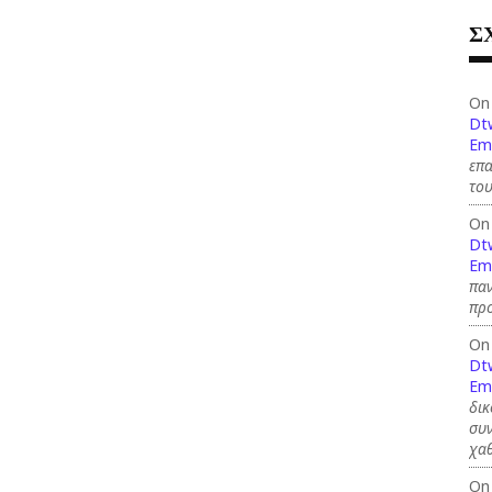
Σ
On
Dt
Em
επ
του
On
Dt
Em
παν
προ
On
Dt
Em
δικ
συν
χαθ
On