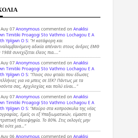
ΧΟΛΙΑ
 Αυγ 07
Anonymous
commented on
Anaklisi
wn Timitiki Proagogi Sto Vathmo Lochagou E A
th Yplgwn O S
:
“Η κατάφορη και
αναλαμβανόμενη αδικία απέναντι στους άνδρες ΕΜΘ
 1988 συνεχίζεται έλεος πια....”
 Αυγ 07
Anonymous
commented on
Anaklisi
wn Timitiki Proagogi Sto Vathmo Lochagou E A
th Yplgwn O S
:
“Ποιος σου φταίει που έδωσες
ελλήνιες για να μπεις σε ΙΕΚ? Πάντως με τα
σόντα σας, Αρχιλοχίας και πολύ είναι...”
 Αυγ 07
Anonymous
commented on
Anaklisi
wn Timitiki Proagogi Sto Vathmo Lochagou E A
th Yplgwn O S
:
“Μαύρο στα κοπροσκυλα της νέας
ογραφίας. Εμείς οι εξ Υπαξιωματικών, είμαστε η
τριπτική πλειοψηφία. Το 80%. Στις εκλογές μην
εί ούτε μια…”
 Αυγ 06
Anonymous
commented on
Anaklisi