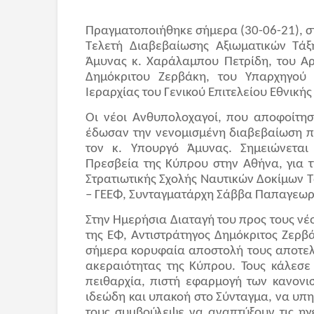
Πραγματοποιήθηκε σήμερα (30-06-21), σ
Τελετή Διαβεβαίωσης Αξιωματικών Τάξ
Άμυνας κ. Χαράλαμπου Πετρίδη, του Αρ
Δημόκριτου Ζερβάκη, του Υπαρχηγού 
Ιεραρχίας του Γενικού Επιτελείου Εθνική
Οι νέοι Ανθυπολοχαγοί, που αποφοίτησ
έδωσαν την νενομισμένη διαβεβαίωση π
τον κ. Υπουργό Άμυνας. Σημειώνεται 
Πρεσβεία της Κύπρου στην Αθήνα, για 
Στρατιωτικής Σχολής Ναυτικών Δοκίμων 
– ΓΕΕΦ, Συνταγματάρχη Σάββα Παπαγεωρ
Στην Ημερήσια Διαταγή του προς τους ν
της ΕΦ, Αντιστράτηγος Δημόκριτος Ζερβ
σήμερα κορυφαία αποστολή τους αποτελε
ακεραιότητας της Κύπρου. Τους κάλεσε
πειθαρχία, πιστή εφαρμογή των κανονι
ιδεώδη και υπακοή στο Σύνταγμα, να υπ
τους συμβούλεψε να αναπτύξουν τις ηγε