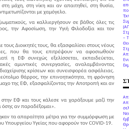
απ
τη μάχη, στη νίκη και αν απαιτηθεί, στη θυσία,
πο
αντιμετωπίζονται με χαμόγελο.
Έκ
Συ
ιωματικούς, να καλλιεργήσουν σε βάθος όλες τις
(Α
ρρος, την Αφοσίωση, την Υγιή Φιλοδοξία και τον
Στ
– 
Θε
ε τους Διοικητές τους, θα εξασφαλίσει στους νέους
Στ
ήκες, που θα τους επιτρέψουν να αφοσιωθούν
Απ
ατί η ΕΦ συνεχώς εξελίσσεται, εκπαιδεύεται,
Εν
ιακές αμυντικές συνεργασίες, αναλαμβάνοντας
Εκ
διαχείρισης κρίσεων και συνεισφορέα ασφάλειας.
ς εύτολμο θάρρος, την επινοητικότητα, τη φρόνηση
Σ
όμαχο της ΕΦ, εξασφαλίζοντας την Αποτροπή και αν
Απ
 στην ΕΦ και τους κάλεσε να χαράξουμε μαζί την
Απ
αι όσης αν παραδέξομαι».
σελ
Νε
θηκαν τα απαραίτητα μέτρα για την συμμόρφωση με
έμ
του Υπουργείου Υγείας που αφορούν τον COVID-19.
Θρ