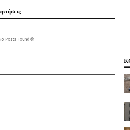
αρτήσεις
 No Posts Found
Κ