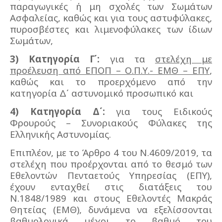
παραγωγικές ή μη σχολές των Σωμάτων
Ασφαλείας, καθώς και για τους αστυφύλακες,
πυροσβέστες και λιμενοφύλακες των ίδιων
Σωμάτων,
3) Κατηγορία Γ΄:
για τα
στελέχη με
προέλευση από ΕΠΟΠ – Ο.Π.Υ.- ΕΜΘ – ΕΠΥ
,
καθώς και το προερχόμενο από την
κατηγορία Δ΄ αστυνομικό προσωπικό και
4) Κατηγορία Δ΄:
για τους Ειδικούς
Φρουρούς – Συνοριακούς Φύλακες της
Ελληνικής Αστυνομίας.
Επιπλέον, με το Άρθρο 4 του Ν.4609/2019, τα
στελέχη που προέρχονται από το θεσμό των
Εθελοντών Πενταετούς Υπηρεσίας (ΕΠΥ),
έχουν ενταχθεί στις διατάξεις του
Ν.1848/1989 και στους Εθελοντές Μακράς
Θητείας (ΕΜΘ), δυνάμενα να εξελίσσονται
βαθμολογικά μέχρι το βαθμό του