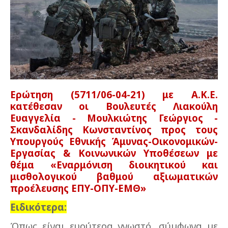
Ερώτηση (5711/06-04-21) με Α.Κ.Ε.
κατέθεσαν οι Βουλευτές Λιακούλη
Ευαγγελία - Μουλκιώτης Γεώργιος -
Σκανδαλίδης Κωνσταντίνος προς τους
Υπουργούς Εθνικής Άμυνας-Οικονομικών-
Εργασίας & Κοινωνικών Υποθέσεων με
θέμα «Εναρμόνιση διοικητικού και
μισθολογικού βαθμού αξιωματικών
προέλευσης ΕΠΥ-ΟΠΥ-ΕΜΘ»
Ειδικότερα:
Όπως είναι ευρύτερα γνωστό, σύμφωνα με