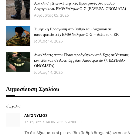
Ανάκληση Δτων-Τιμητικές Προαγωγές στο βαθμό
Λοχαγού ε.α. ΕΜΘ Υπλγων Ο-Σ (ΕΔΥΕΘΑ-ΟΝΟΜΑΤΑ)
Αύγουστος 05, 2026
Τιμητική Προαγωγή στο βαθμό του Λοχαγού σε
αποστρατεία 213 ΕΜΘ Υπλγων Ο-Σ – Δείτε το ΦΕΚ
Ιούλιος 14, 2026
Aνακλήσεις Δτων: Ποιοι προάχθηκαν από Σχες σε Yπτγους
και τέθηκαν σε Αυτεπάγγελτη Αποστρατεία (3 ΕΔΥΕΘΑ-
ONOMATA)
Ιούλιος 14, 2026
Δημοσίευση Σχολίου
6 Σχόλια
ΑΝΏΝΥΜΟΣ
Τρίτη, Απριλίου 06, 2021 6:28:00 μ.μ.
Το ότι Αξιωματικοί με τον ίδιο βαθμό διαχωρίζονται σε Α