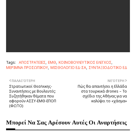
Tags:
ΑΠΟΣΤΡΑΤΕΙΕΣ
ΕΜΘ
ΚΟΙΝΟΒΟΥΛΕΥΤΙΚΟΣ ΕΛΕΓΧΟΣ
ΜΕΡΙΜΝΑ ΠΡΟΣΩΠΙΚΟΥ
ΜΙΣΘΟΛΟΓΙΟ ΕΔ-ΣΑ
ΣΥΝΤΑΞΙΟΔΟΤΙΚΟ ΕΔ
ΠΑΛΑΙΌΤΕΡΗ
ΝΕΌΤΕΡΗ
Στρατιωτικοί Θεσ/νικης-
Πώς θα απαντήσει η Ελλάδα
Συναντήσεις με Βουλευτές:
στα τουρκικά drones – Το
Συζητήθηκαν θέματα που
σχέδιο της Αθήνας για να
αφορούν ΑΣΣΥ-ΕΜΘ-ΕΠΟΠ
καλύψει το «χάσμα»
(ΦΩΤΟ)
Μπορεί Να Σας Αρέσουν Αυτές Οι Αναρτήσεις