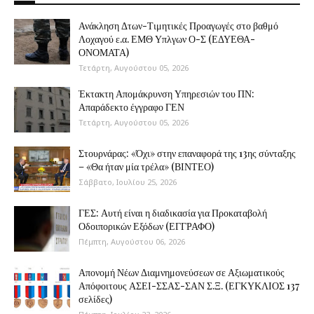
Ανάκληση Δτων-Τιμητικές Προαγωγές στο βαθμό
Λοχαγού ε.α. ΕΜΘ Υπλγων Ο-Σ (ΕΔΥΕΘΑ-
ΟΝΟΜΑΤΑ)
Τετάρτη, Αυγούστου 05, 2026
Έκτακτη Απομάκρυνση Υπηρεσιών του ΠΝ:
Απαράδεκτο έγγραφο ΓΕΝ
Τετάρτη, Αυγούστου 05, 2026
Στουρνάρας: «Όχι» στην επαναφορά της 13ης σύνταξης
– «Θα ήταν μία τρέλα» (ΒΙΝΤΕΟ)
Σάββατο, Ιουλίου 25, 2026
ΓΕΣ: Αυτή είναι η διαδικασία για Προκαταβολή
Οδοιπορικών Εξόδων (ΕΓΓΡΑΦΟ)
Πέμπτη, Αυγούστου 06, 2026
Απονομή Νέων Διαμνημονεύσεων σε Αξιωματικούς
Απόφοιτους ΑΣΕΙ-ΣΣΑΣ-ΣΑΝ Σ.Ξ. (ΕΓΚΥΚΛΙΟΣ 137
σελίδες)