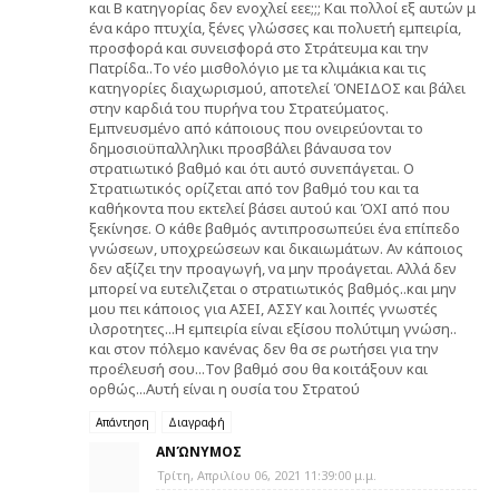
και Β κατηγορίας δεν ενοχλεί εεε;;; Και πολλοί εξ αυτών μ
ένα κάρο πτυχία, ξένες γλώσσες και πολυετή εμπειρία,
προσφορά και συνεισφορά στο Στράτευμα και την
Πατρίδα..Το νέο μισθολόγιο με τα κλιμάκια και τις
κατηγορίες διαχωρισμού, αποτελεί ΌΝΕΙΔΟΣ και βάλει
στην καρδιά του πυρήνα του Στρατεύματος.
Εμπνευσμένο από κάποιους που ονειρεύονται το
δημοσιοϋπαλληλικι προσβάλει βάναυσα τον
στρατιωτικό βαθμό και ότι αυτό συνεπάγεται. Ο
Στρατιωτικός ορίζεται από τον βαθμό του και τα
καθήκοντα που εκτελεί βάσει αυτού και ΌΧΙ από που
ξεκίνησε. Ο κάθε βαθμός αντιπροσωπεύει ένα επίπεδο
γνώσεων, υποχρεώσεων και δικαιωμάτων. Αν κάποιος
δεν αξίζει την προαγωγή, να μην προάγεται. Αλλά δεν
μπορεί να ευτελιζεται ο στρατιωτικός βαθμός..και μην
μου πει κάποιος για ΑΣΕΙ, ΑΣΣΥ και λοιπές γνωστές
ιλσροτητες...Η εμπειρία είναι εξίσου πολύτιμη γνώση..
και στον πόλεμο κανένας δεν θα σε ρωτήσει για την
προέλευσή σου...Τον βαθμό σου θα κοιτάξουν και
ορθώς...Αυτή είναι η ουσία του Στρατού
Απάντηση
Διαγραφή
ΑΝΏΝΥΜΟΣ
Τρίτη, Απριλίου 06, 2021 11:39:00 μ.μ.