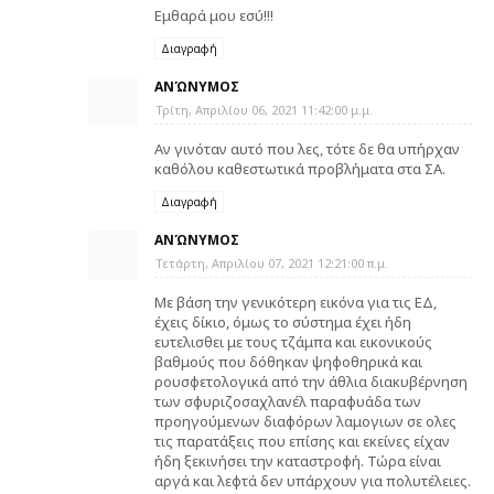
Εμθαρά μου εσύ!!!
Διαγραφή
ΑΝΏΝΥΜΟΣ
Τρίτη, Απριλίου 06, 2021 11:42:00 μ.μ.
Αν γινόταν αυτό που λες, τότε δε θα υπήρχαν
καθόλου καθεστωτικά προβλήματα στα ΣΑ.
Διαγραφή
ΑΝΏΝΥΜΟΣ
Τετάρτη, Απριλίου 07, 2021 12:21:00 π.μ.
Με βάση την γενικότερη εικόνα για τις ΕΔ,
έχεις δίκιο, όμως το σύστημα έχει ήδη
ευτελισθει με τους τζάμπα και εικονικούς
βαθμούς που δόθηκαν ψηφοθηρικά και
ρουσφετολογικά από την άθλια διακυβέρνηση
των σφυριζοσαχλανέλ παραφυάδα των
προηγούμενων διαφόρων λαμογιων σε ολες
τις παρατάξεις που επίσης και εκείνες είχαν
ήδη ξεκινήσει την καταστροφή. Τώρα είναι
αργά και λεφτά δεν υπάρχουν για πολυτέλειες.