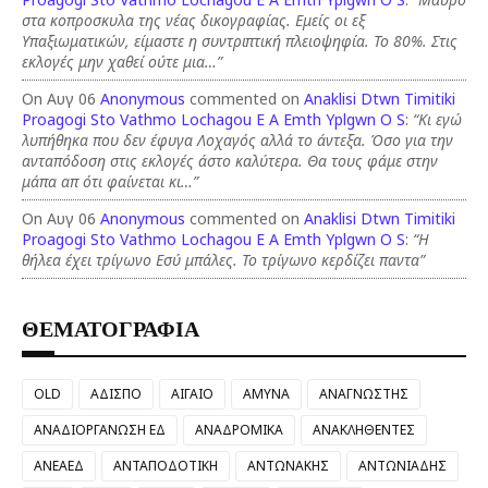
στα κοπροσκυλα της νέας δικογραφίας. Εμείς οι εξ
Υπαξιωματικών, είμαστε η συντριπτική πλειοψηφία. Το 80%. Στις
εκλογές μην χαθεί ούτε μια…”
On Αυγ 06
Anonymous
commented on
Anaklisi Dtwn Timitiki
Proagogi Sto Vathmo Lochagou E A Emth Yplgwn O S
:
“Κι εγώ
λυπήθηκα που δεν έφυγα Λοχαγός αλλά το άντεξα. Όσο για την
ανταπόδοση στις εκλογές άστο καλύτερα. Θα τους φάμε στην
μάπα απ ότι φαίνεται κι…”
On Αυγ 06
Anonymous
commented on
Anaklisi Dtwn Timitiki
Proagogi Sto Vathmo Lochagou E A Emth Yplgwn O S
:
“Η
θήλεα έχει τρίγωνο Εσύ μπάλες. Το τρίγωνο κερδίζει παντα”
ΘΕΜΑΤΟΓΡΑΦΙΑ
OLD
ΑΔΙΣΠΟ
ΑΙΓΑΙΟ
ΑΜΥΝΑ
ΑΝΑΓΝΩΣΤΗΣ
ΑΝΑΔΙΟΡΓΑΝΩΣΗ ΕΔ
ΑΝΑΔΡΟΜΙΚΑ
ΑΝΑΚΛΗΘΕΝΤΕΣ
ΑΝΕΑΕΔ
ΑΝΤΑΠΟΔΟΤΙΚΗ
ΑΝΤΩΝΑΚΗΣ
ΑΝΤΩΝΙΑΔΗΣ