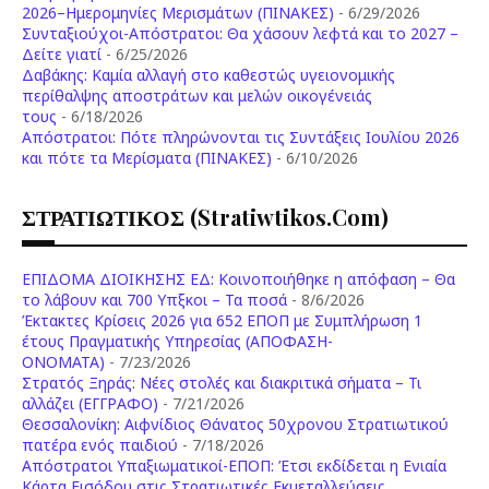
2026–Ημερομηνίες Μερισμάτων (ΠΙΝΑΚΕΣ)
- 6/29/2026
Συνταξιούχοι-Απόστρατοι: Θα χάσουν λεφτά και το 2027 –
Δείτε γιατί
- 6/25/2026
Δαβάκης: Καμία αλλαγή στο καθεστώς υγειονομικής
περίθαλψης αποστράτων και μελών οικογένειάς
τους
- 6/18/2026
Aπόστρατοι: Πότε πληρώνονται τις Συντάξεις Ιουλίου 2026
και πότε τα Μερίσματα (ΠΙΝΑΚΕΣ)
- 6/10/2026
ΣΤΡΑΤΙΩΤΙΚΟΣ (stratiwtikos.com)
ΕΠΙΔΟΜΑ ΔΙΟΙΚΗΣΗΣ ΕΔ: Κοινοποιήθηκε η απόφαση – Θα
το λάβουν και 700 Υπξκοι – Τα ποσά
- 8/6/2026
Έκτακτες Κρίσεις 2026 για 652 ΕΠΟΠ με Συμπλήρωση 1
έτους Πραγματικής Υπηρεσίας (ΑΠΟΦΑΣΗ-
ONOMATA)
- 7/23/2026
Στρατός Ξηράς: Νέες στολές και διακριτικά σήματα – Τι
αλλάζει (ΕΓΓΡΑΦΟ)
- 7/21/2026
Θεσσαλονίκη: Αιφνίδιος Θάνατος 50χρονου Στρατιωτικού
πατέρα ενός παιδιού
- 7/18/2026
Απόστρατοι Υπαξιωματικοί-ΕΠΟΠ: Έτσι εκδίδεται η Ενιαία
Κάρτα Εισόδου στις Στρατιωτικές Εκμεταλλεύσεις