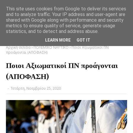
This site uses cookies from Google to deliver its services
and to analyze traffic. Your IP address and user-agent are
shared with Google along with performance and security
metrics to ensure quality of service, generate usage
statistics, and to detect and address abuse.
LEARN MORE
GOT IT
Αρχική σελίδα
ΠΟΛΕΜΙΚΟ ΝΑΥΤΙΚΟ
Ποιοι Αξιωματικοί ΠΝ
προάγονται (ΑΠΟΦΑΣΗ)
Ποιοι Αξιωματικοί ΠΝ προάγονται
(ΑΠΟΦΑΣΗ)
-
Τετάρτη, Νοεμβρίου 25, 2020