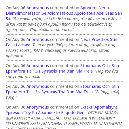
On Αυγ 06
Anonymous
commented on
Aponomi Neon
Diamnimonefseon Se Axiomatikous Apofoitous Asei Ssas San
Sx
:
“Θα φανώ χαζός, αλλτθα θελα να ήξερα τι κάνανε οι εν λόγω
αξκοι και πήρανε ηθική αμοιβή πέραν του ότι τελειώσανε τη
σχολή τους.. Παρακαλώ να μου πει…”
On Αυγ 06
Anonymous
commented on
Neos Proedros Stin
Eaas Larisas
:
“Τι να ασχοληθούμε; Κοπή πίτας, στεφάνια στις
εθνικές εορτές, ΚΑΑΥ, επίσκεψη σε κανένα φυλάκιο, τέτοια
πράγματα.”
On Αυγ 06
Anonymous
commented on
Stournaras Ochi Stin
Epanafora Tis 13is Syntaxis Tha Itan Mia Trela
:
“Παρ τον ένα
και χτύπα τον άλλο ”
On Αυγ 06
Anonymous
commented on
Stournaras Ochi Stin
Epanafora Tis 13is Syntaxis Tha Itan Mia Trela
:
“Επίσης, καλή
τύχη ”
On Αυγ 06
Anonymous
commented on
Ektakti Apomakrynsi
Ypiresion Toy Pn Aparadekto Eggrafo Gen
:
“ΟΥΤΕ ΓΙΑ ΜΠΑΖΑ
ΔΕΝ ΚΑΝΕΤΕ!! ΑΛΛΑ ΘΥΜΙΖΕΤΑΙ ΤΟ ΜΠΑΖΩΜΑ ΤΩΝ ΤΕΜΠΩΝ!!
ΣΥΓΚΑΛΥΨΗ!! ΕΧΕΤΕ ΔΙΑΝΟΗΘΕΙ ΤΙ ΚΑΝΕΤΕ?????? ΤΑ ΠΑΝΤΕΛΟΝΙΑ
ΤΑ ΦΟΡΑΤΕ ΜΑΛΛΟΝ ΕΠΕΙΔΗ…”