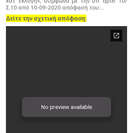
κατ’ εκλογή», σύμφωνα με την υπ’ αριθ. 10/
Σ.10 από 10-09-2020 απόφασή του:...
Δείτε την σχετική απόφαση: