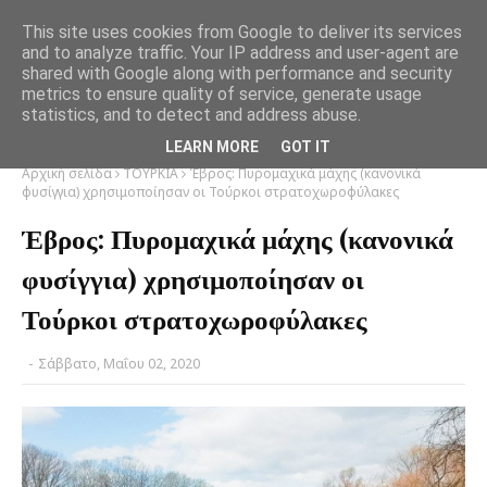
This site uses cookies from Google to deliver its services
and to analyze traffic. Your IP address and user-agent are
shared with Google along with performance and security
metrics to ensure quality of service, generate usage
statistics, and to detect and address abuse.
LEARN MORE
GOT IT
Αρχική σελίδα
ΤΟΥΡΚΙΑ
Έβρος: Πυρομαχικά μάχης (κανονικά
φυσίγγια) χρησιμοποίησαν οι Τούρκοι στρατοχωροφύλακες
Έβρος: Πυρομαχικά μάχης (κανονικά
φυσίγγια) χρησιμοποίησαν οι
Τούρκοι στρατοχωροφύλακες
-
Σάββατο, Μαΐου 02, 2020