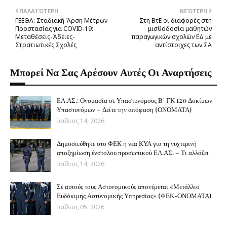
ΠΑΛΑΙΌΤΕΡΗ
ΝΕΌΤΕΡΗ
ΓΕΕΘΑ: Σταδιακή Άρση Μέτρων
Στη ΒτΕ οι διαφορές στη
Προστασίας για COVID-19:
μισθοδοσία μαθητών
Μεταθέσεις-Άδειες-
παραγωγικών σχολών ΕΔ με
Στρατιωτικές Σχολές
αντίστοιχες των ΣΑ
Μπορεί Να Σας Αρέσουν Αυτές Οι Αναρτήσεις
ΕΛ.ΑΣ.: Ονομασία σε Υπαστυνόμους Β΄ ΓΚ 120 Δοκίμων
Υπαστυνόμων – Δείτε την απόφαση (ΟΝΟΜΑΤΑ)
Ιούλιος 14, 2026
Δημοσιεύθηκε στο ΦΕΚ η νέα ΚΥΑ για τη νυχτερινή
αποζημίωση ένστολου προσωπικού ΕΛ.ΑΣ. – Τι αλλάζει
Ιούλιος 14, 2026
Σε αυτούς τους Αστυνομικούς απονέμεται «Μετάλλιο
Ευδόκιμης Αστυνομικής Υπηρεσίας» (ΦΕΚ-ΟΝΟΜΑΤΑ)
Ιούλιος 05, 2026