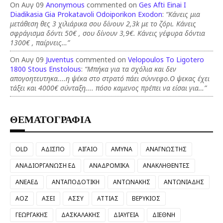
On Αυγ 09
Anonymous
commented on
Ges Afti Einai I
Diadikasia Gia Prokatavoli Odoiporikon Exodon
:
“Κάνεις μια
μετάθεση θες 3 χιλιάρικα σου δίνουν 2,3k με το ζόρι. Κάνεις
σφράγισμα δόντι 50€ , σου δίνουν 3,9€. Κάνεις γέφυρα δόντια
1300€ , παίρνεις…”
On Αυγ 09
Juventus
commented on
Velopoulos To Ligotero
1800 Stous Enstolous
:
“Μπήκα για τα σχόλια και δεν
απογοητευτηκα....η ψέκα στο στρατό πάει σύννεφο.Ο ψεκας έχει
τάξει και 4000€ σύνταξη.... πόσο καμενος πρέπει να είσαι για…”
ΘΕΜΑΤΟΓΡΑΦΙΑ
OLD
ΑΔΙΣΠΟ
ΑΙΓΑΙΟ
ΑΜΥΝΑ
ΑΝΑΓΝΩΣΤΗΣ
ΑΝΑΔΙΟΡΓΑΝΩΣΗ ΕΔ
ΑΝΑΔΡΟΜΙΚΑ
ΑΝΑΚΛΗΘΕΝΤΕΣ
ΑΝΕΑΕΔ
ΑΝΤΑΠΟΔΟΤΙΚΗ
ΑΝΤΩΝΑΚΗΣ
ΑΝΤΩΝΙΑΔΗΣ
ΑΟΖ
ΑΣΕΙ
ΑΣΣΥ
ΑΤΤΙΑΣ
ΒΕΡΥΚΙΟΣ
ΓΕΩΡΓΑΚΗΣ
ΔΑΣΚΑΛΑΚΗΣ
ΔΙΑΥΓΕΙΑ
ΔΙΕΘΝΗ