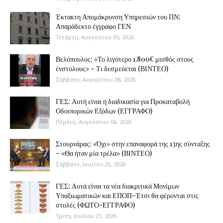
Έκτακτη Απομάκρυνση Υπηρεσιών του ΠΝ:
Απαράδεκτο έγγραφο ΓΕΝ
Τετάρτη, Αυγούστου 05, 2026
Βελόπουλος: «Το λιγότερο 1.800€ μισθός στους
ένστολους» – Τι δεσμεύεται (ΒΙΝΤΕΟ)
Σάββατο, Αυγούστου 08, 2026
ΓΕΣ: Αυτή είναι η διαδικασία για Προκαταβολή
Οδοιπορικών Εξόδων (ΕΓΓΡΑΦΟ)
Πέμπτη, Αυγούστου 06, 2026
Στουρνάρας: «Όχι» στην επαναφορά της 13ης σύνταξης
– «Θα ήταν μία τρέλα» (ΒΙΝΤΕΟ)
Σάββατο, Ιουλίου 25, 2026
ΓΕΣ: Αυτά είναι τα νέα διακριτικά Μονίμων
Υπαξιωματικών και ΕΠΟΠ–Έτσι θα φέρονται στις
στολές (ΦΩΤΟ-ΕΓΓΡΑΦΟ)
Τρίτη, Ιουλίου 21, 2026