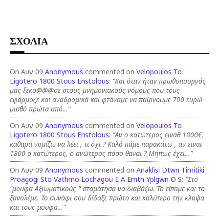
ΣΧΟΛΙΑ
On Αυγ 09
Anonymous
commented on
Velopoulos To
Ligotero 1800 Stous Enstolous
:
“Και όταν ήταν πρωθυπουργός
μας ξεκο@@@σε στους μνημονιακούς νόμους που τους
εφάρμοζε και αναδρομικά και φτάναμε να παίρνουμε 700 ευρώ
μισθό πρώτα από…”
On Αυγ 09
Anonymous
commented on
Velopoulos To
Ligotero 1800 Stous Enstolous
:
“Αν ο κατώτερος ειναθ 1800€,
καθαρά νομίζω να λέει , τι όχι ? Καλά πάμε παρακάτω , αν ειναι
1800 ο κατώτερος, ο ανώτερος πόσο θαναι ? Μήπως έχει…”
On Αυγ 09
Anonymous
commented on
Anaklisi Dtwn Timitiki
Proagogi Sto Vathmo Lochagou E A Emth Yplgwn O S
:
“Στο
"μουφα Αξιωματικούς " σταμάτησα να διαβάζω. Το είπαμε και το
ξαναλέμε. Το συνάφι σου δίδαξε πρώτο και καλύτερο την κλαψα
και τους μουφα…”