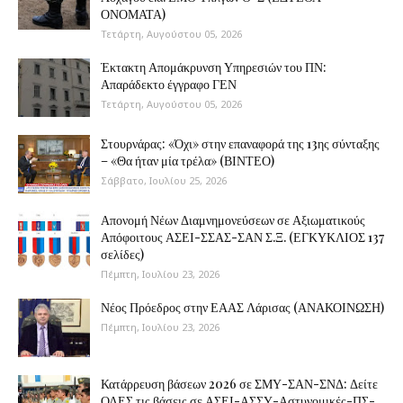
ΟΝΟΜΑΤΑ)
Τετάρτη, Αυγούστου 05, 2026
Έκτακτη Απομάκρυνση Υπηρεσιών του ΠΝ:
Απαράδεκτο έγγραφο ΓΕΝ
Τετάρτη, Αυγούστου 05, 2026
Στουρνάρας: «Όχι» στην επαναφορά της 13ης σύνταξης
– «Θα ήταν μία τρέλα» (ΒΙΝΤΕΟ)
Σάββατο, Ιουλίου 25, 2026
Απονομή Νέων Διαμνημονεύσεων σε Αξιωματικούς
Απόφοιτους ΑΣΕΙ-ΣΣΑΣ-ΣΑΝ Σ.Ξ. (ΕΓΚΥΚΛΙΟΣ 137
σελίδες)
Πέμπτη, Ιουλίου 23, 2026
Νέος Πρόεδρος στην ΕΑΑΣ Λάρισας (ΑΝΑΚΟΙΝΩΣΗ)
Πέμπτη, Ιουλίου 23, 2026
Κατάρρευση βάσεων 2026 σε ΣΜΥ-ΣΑΝ-ΣΝΔ: Δείτε
ΟΛΕΣ τις βάσεις σε ΑΣΕΙ-ΑΣΣΥ-Αστυνομικές-ΠΣ-