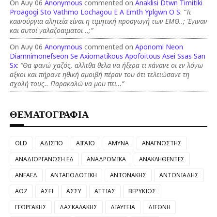
On Αυγ 06
Anonymous
commented on
Anaklisi Dtwn Timitiki
Proagogi Sto Vathmo Lochagou E A Emth Yplgwn O S
:
“Τι
καινούργια αλητεία είναι η τιμητική προαγωγή των ΕΜΘ..; Έγιναν
και αυτοί γαλαζοαιματοι ..;”
On Αυγ 06
Anonymous
commented on
Aponomi Neon
Diamnimonefseon Se Axiomatikous Apofoitous Asei Ssas San
Sx
:
“Θα φανώ χαζός, αλλτθα θελα να ήξερα τι κάνανε οι εν λόγω
αξκοι και πήρανε ηθική αμοιβή πέραν του ότι τελειώσανε τη
σχολή τους.. Παρακαλώ να μου πει…”
ΘΕΜΑΤΟΓΡΑΦΙΑ
OLD
ΑΔΙΣΠΟ
ΑΙΓΑΙΟ
ΑΜΥΝΑ
ΑΝΑΓΝΩΣΤΗΣ
ΑΝΑΔΙΟΡΓΑΝΩΣΗ ΕΔ
ΑΝΑΔΡΟΜΙΚΑ
ΑΝΑΚΛΗΘΕΝΤΕΣ
ΑΝΕΑΕΔ
ΑΝΤΑΠΟΔΟΤΙΚΗ
ΑΝΤΩΝΑΚΗΣ
ΑΝΤΩΝΙΑΔΗΣ
ΑΟΖ
ΑΣΕΙ
ΑΣΣΥ
ΑΤΤΙΑΣ
ΒΕΡΥΚΙΟΣ
ΓΕΩΡΓΑΚΗΣ
ΔΑΣΚΑΛΑΚΗΣ
ΔΙΑΥΓΕΙΑ
ΔΙΕΘΝΗ