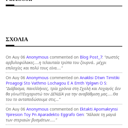
ΣΧΟΛΙΑ
On Αυγ 06
Anonymous
commented on
Blog Post_7
:
“σωστός
αρβυλοφύλακες....η τελαυταία τρύπα του ζουρνά.. μέχρι
επιλοχίες και πολύ τους είνα....”
On Αυγ 06
Anonymous
commented on
Anaklisi Dtwn Timitiki
Proagogi Sto Vathmo Lochagou E A Emth Yplgwn O S
:
“Διάβασμα, πανελλήνιες, τρία χρόνια στη Σχολή και Λοχαγός δεν
θα γίνω!!!Ευχαριστώ τον ΔΕΝΔΙΑ για την αναβάθμιση μας…..Θα
του το ανταποδώσουμε στις…”
On Αυγ 06
Anonymous
commented on
Ektakti Apomakrynsi
Ypiresion Toy Pn Aparadekto Eggrafo Gen
:
“Χάλασε τη μαγιά
των στεριαών βυσμάτων.....”