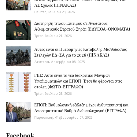
ΛΣ Σχολές (ΠΙΝΑΚΑΣ)
Πέμπτη, Ιουλίου 23, 2026
Διατήρηση τίτλου Επιτίμου σε Ανώτατους
Αξιωματικούς Στρατού Ξηράς (ΕΔΥΕΘΑ-ΟΝΟΜΑΤΑ)
Τρίτη, Ιουλίου 21, 2026
Αυτές είναι οι Ημερομηνίες Καταβολής Μισθοδοσίας
Στελεχών ΕΔ-ΣΑ για το 2026 (ΠINAKAΣ)
Δευτέρα, Δεκεμβρίου 08, 2025
ΓΕΣ: Αυτά είναι τα νέα διακριτικά Μονίμων
Υπαξιωματικών και ΕΠΟΠ–Έτσι θα φέρονται στις
στολές (ΦΩΤΟ-ΕΓΓΡΑΦΟ)
Τρίτη, Ιουλίου 21, 2026
ΕΠΟΠ: Βαθμολογική εξέλιξη μέχρι Ανθυπασπιστή και
Αποστρατευτικό Βαθμό Ανθυπολοχαγού (ΕΓΓΡΑΦΑ)
Παρασκευή, Φεβρουαρίου 07, 2025
Facebook