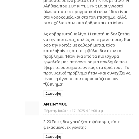
μπροστά σε ένα βίντεο στο TikTok με τίτλο “Η
Αλήθεια που ΣΟΥ ΚΡΥΒΟΥΝ”; Είναι γνωστό
άλλωστε ότι οι πραγματικοί ειδικοί δεν είναι
στα νοσοκομεία και στα πανεπιστήμια, αλλά
στα σχόλια κάτω από άρθρα και στα inbox.
Ας σοβαρευτούμε λίγο. Η επιστήμη δεν ζητάει
να την πιστέψεις, απλώς να τη μελετήσεις. Και
όσο την κοιτάς με καθαρή ματιά, τόσο
καταλαβαίνεις ότι τα εμβόλια δεν ήταν το
πρόβλημα. Ήταν ένα από τα πιο ισχυρά
εργαλεία μας απέναντι σε μια πανδημία που
έφερε τα συστήματα υγείας στα όριά τους. Το
πραγματικό πρόβλημα ήταν –και συνεχίζει να
είναι– η άγνοια που παρουσιάζεται σαν
“ξύπνημα”.
Διαγραφή
ΑΝΏΝΥΜΟΣ
Πέμπτη, Ιουλίου 17, 2025 4:04:00 μ.μ.
3.20 Εσείς δεν χρειάζεστε ψέκασμα, είστε
ψεκασμένοι εκ γενετής!
Διαγραφή