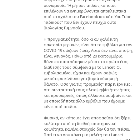
συνωμοσία. Ή μήπως απλώς κάποιοι
επιλέγουν να ενημερώνονται αποκλειστικά
από τα σχόλια του Facebook και κάτι YouTube
“ειδικούς” που δεν έχουν πτυχίο ούτε
Βιολογίας Γυμνασίου.
Η πραγματικότητα, όσο κι αν χαλάει τη
φαντασία μερικών, είναι ότι τα εμβόλια για τον
COVID-19 σώζουν ζωές. Αυτό δεν είναι άποψη,
είναι γεγονός. Πάνω από 20 εκατομμύρια
θάνατοι αποτράπηκαν μέσα στο πρώτο έτος
διάθεσής τους σύμφωνα με το Lancet. Οι
εμβολιασμένοι είχαν και έχουν σαφώς
μικρότερο κίνδυνο για βαριά νόσηση ή
θάνατο. Όσο για τις “τρομερές” παρενέργειες,
στη συντριπτική τους πλειοψηφία ήταν ήπιες
και προσωρινές, όπως άλλωστε συμβαίνει και
με οποιοδήποτε άλλο εμβόλιο που έχουμε
κάνει από παιδιά.
Φυσικά, αν κάποιος έχει αποφασίσει ότι ξέρει
καλύτερα από τη διεθνή επιστημονική
κοινότητα, κανένα στοιχείο δεν θα τον πείσει.
Γιατί τι να σου κάνει μια μελέτη του Lancet