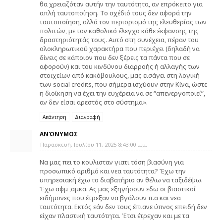
θα χρειαζόταν αυτήν την ταυτότητα, αν επρόκειτο για
απλή ταυτοποίηση. Το σχέδιό τους δεν αφορά την
ταυτοποίηση, αλλά τον περιορισμό της ελευθερίας των
πολιτών, με τον καθολικό έλεγχο κάθε έκφανσης της
δραστηριότητάς τους. Αυτό στη συνέχεια, πέραν του
ολοκληρωτικού χαρακτήρα που περιέχει (δηλαδή να
δίνεις σε κάποιον που δεν ξέρεις τα πάντα που σε
αφορούν) και του κινδύνου διαρροής ή αλλαγής των
στοιχείων από κακόβουλους, μας εισάγει στη λογική
των social credits, που σήμερα ισχύουν στην Κίνα, ώστε
η διοίκηση να έχει την ευχέρεια να σε “απενεργοποιεί”,
αν δεν είσαι αρεστός στο σύστημα».
Απάντηση
Διαγραφή
ΑΝΏΝΥΜΟΣ
Παρασκευή, Ιουλίου 11, 2025 8:43:00 μ.μ.
Να μας πει το κουλισταν γιατι τόση βιασύνη για
προσωπικό αριθμό και νεα ταυτότητα? Έχω την
υπηρεσιακή έχω το διαβατήριο αν θέλω να ταξιδέψω.
Έχω αφμ ,αμκα. Ας μας εξηγήσουν εδω οι βιαστικοί
ειδήμονες που έτρεξαν να βγάλουν π.α και νεα
ταυτότητα. Εκτός εάν δεν τους έπιανε ύπνος επειδή δεν
είχαν πλαστική ταυτότητα. Έτσι έτρεχαν και με τα