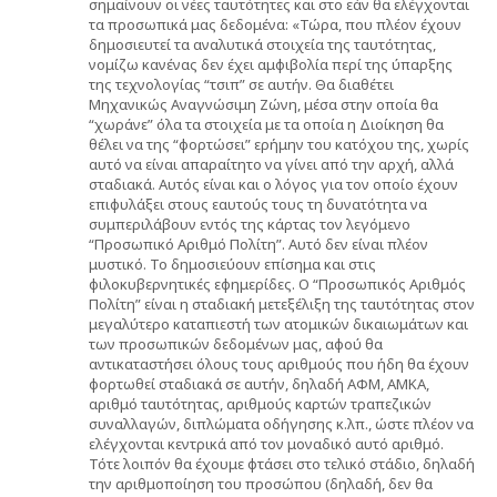
σημαίνουν οι νέες ταυτότητες και στο εάν θα ελέγχονται
τα προσωπικά μας δεδομένα: «Τώρα, που πλέον έχουν
δημοσιευτεί τα αναλυτικά στοιχεία της ταυτότητας,
νομίζω κανένας δεν έχει αμφιβολία περί της ύπαρξης
της τεχνολογίας “τσιπ” σε αυτήν. Θα διαθέτει
Μηχανικώς Αναγνώσιμη Ζώνη, μέσα στην οποία θα
“χωράνε” όλα τα στοιχεία με τα οποία η Διοίκηση θα
θέλει να της “φορτώσει” ερήμην του κατόχου της, χωρίς
αυτό να είναι απαραίτητο να γίνει από την αρχή, αλλά
σταδιακά. Αυτός είναι και ο λόγος για τον οποίο έχουν
επιφυλάξει στους εαυτούς τους τη δυνατότητα να
συμπεριλάβουν εντός της κάρτας τον λεγόμενο
“Προσωπικό Αριθμό Πολίτη”. Αυτό δεν είναι πλέον
μυστικό. Το δημοσιεύουν επίσημα και στις
φιλοκυβερνητικές εφημερίδες. Ο “Προσωπικός Αριθμός
Πολίτη” είναι η σταδιακή μετεξέλιξη της ταυτότητας στον
μεγαλύτερο καταπιεστή των ατομικών δικαιωμάτων και
των προσωπικών δεδομένων μας, αφού θα
αντικαταστήσει όλους τους αριθμούς που ήδη θα έχουν
φορτωθεί σταδιακά σε αυτήν, δηλαδή ΑΦΜ, ΑΜΚΑ,
αριθμό ταυτότητας, αριθμούς καρτών τραπεζικών
συναλλαγών, διπλώματα οδήγησης κ.λπ., ώστε πλέον να
ελέγχονται κεντρικά από τον μοναδικό αυτό αριθμό.
Τότε λοιπόν θα έχουμε φτάσει στο τελικό στάδιο, δηλαδή
την αριθμοποίηση του προσώπου (δηλαδή, δεν θα