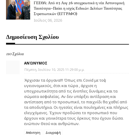
ΓΕΕΘΑ: Από 03 Αυγ 26 υποχρεωτικά η νέα Αστυνομική
Ταυτότητα–Παύει η ισχύς Ειδικών Δελτίων Ταυτότητας
Στρατιωτικών (ΕΓΓΡΑΦΟ)
Ιούλιος 06, 2026
Δημοσίευση Σχολίου
110 Σχόλια
ΑΝΏΝΥΜΟΣ
Πέμπτη, Ιουλίου 10, 2025 11:29:00 μ.μ.
Άρχισαν τα όργανα!!! Όπως επι Covid με τοὺς
υγειονομικούς, έτσι και τώρα , άρχισε η
υποχρεωτικότητα από τις ένοπλες δυνάμεις και τα
σώματα ασφαλείας. Αν δεν υπάρξει αντίδραση και
αντίσταση από το προσωπικό, το παιχνίδι θα χαθεί από
τα αποδυτήρια. Οι ηγεσίες είναι πουλημένες και πλήρως
ελεγχόμενες. Έχουν προδώσει το προσωπικό που
άρχουν και γενικότερα τους όρκους που έχουν δώσει
ενώπιον Θεού και ανθρώπων.
Απάντηση
Διαγραφή