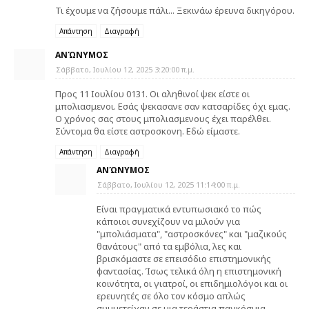
Τι έχουμε να ζήσουμε πάλι... Ξεκινάω έρευνα δικηγόρου.
Απάντηση
Διαγραφή
ΑΝΏΝΥΜΟΣ
Σάββατο, Ιουλίου 12, 2025 3:20:00 π.μ.
Προς 11 Ιουλίου 0131. Οι αληθινοί ψεκ είστε οι
μπολιασμενοι. Εσάς ψεκασανε σαν κατσαρίδες όχι εμας.
Ο χρόνος σας στους μπολιασμενους έχει παρέλθει.
Σύντομα θα είστε αστροσκονη. Εδώ είμαστε.
Απάντηση
Διαγραφή
ΑΝΏΝΥΜΟΣ
Σάββατο, Ιουλίου 12, 2025 11:14:00 π.μ.
Είναι πραγματικά εντυπωσιακό το πώς
κάποιοι συνεχίζουν να μιλούν για
"μπολιάσματα", "αστροσκόνες" και "μαζικούς
θανάτους" από τα εμβόλια, λες και
βρισκόμαστε σε επεισόδιο επιστημονικής
φαντασίας. Ίσως τελικά όλη η επιστημονική
κοινότητα, οι γιατροί, οι επιδημιολόγοι και οι
ερευνητές σε όλο τον κόσμο απλώς
συμμετείχαν σε μια τεράστια παγκόσμια