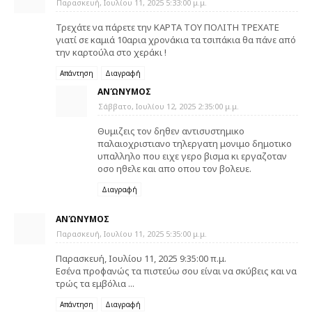
Παρασκευή, Ιουλίου 11, 2025 5:33:00 μ.μ.
Τρεχάτε να πάρετε την ΚΑΡΤΑ ΤΟΥ ΠΟΛΙΤΗ ΤΡΕΧΑΤΕ
γιατί σε καμιά 10αρια χρονάκια τα τσιπάκια θα πάνε από
την καρτούλα στο χεράκι !
Απάντηση
Διαγραφή
ΑΝΏΝΥΜΟΣ
Σάββατο, Ιουλίου 12, 2025 2:35:00 μ.μ.
Θυμιζεις τον δηθεν αντισυστημικο
παλαιοχριστιανο τηλεργατη μονιμο δημοτικο
υπαλληλο που ειχε γερο βισμα κι εργαζοταν
οσο ηθελε και απο οπου τον βολευε.
Διαγραφή
ΑΝΏΝΥΜΟΣ
Παρασκευή, Ιουλίου 11, 2025 5:35:00 μ.μ.
Παρασκευή, Ιουλίου 11, 2025 9:35:00 π.μ.
Εσένα προφανώς τα πιστεύω σου είναι να σκύβεις και να
τρώς τα εμβόλια ...
Απάντηση
Διαγραφή