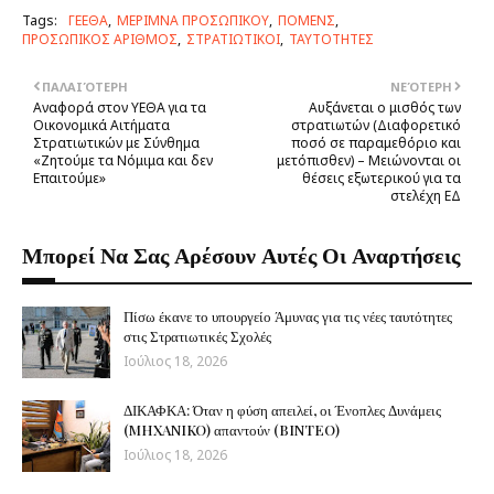
Tags:
ΓΕΕΘΑ
ΜΕΡΙΜΝΑ ΠΡΟΣΩΠΙΚΟΥ
ΠΟΜΕΝΣ
ΠΡΟΣΩΠΙΚΟΣ ΑΡΙΘΜΟΣ
ΣΤΡΑΤΙΩΤΙΚΟΙ
ΤΑΥΤΟΤΗΤΕΣ
ΠΑΛΑΙΌΤΕΡΗ
ΝΕΌΤΕΡΗ
Αναφορά στον ΥΕΘΑ για τα
Αυξάνεται ο μισθός των
Οικονομικά Αιτήματα
στρατιωτών (Διαφορετικό
Στρατιωτικών με Σύνθημα
ποσό σε παραμεθόριο και
«Ζητούμε τα Νόμιμα και δεν
μετόπισθεν) – Μειώνονται οι
Επαιτούμε»
θέσεις εξωτερικού για τα
στελέχη ΕΔ
Μπορεί Να Σας Αρέσουν Αυτές Οι Αναρτήσεις
Πίσω έκανε το υπουργείο Άμυνας για τις νέες ταυτότητες
στις Στρατιωτικές Σχολές
Ιούλιος 18, 2026
ΔΙΚΑΦΚΑ: Όταν η φύση απειλεί, οι Ένοπλες Δυνάμεις
(MHXANIKO) απαντούν (BINTEO)
Ιούλιος 18, 2026