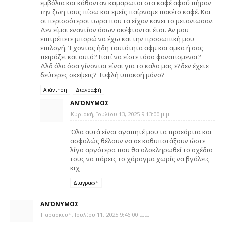
εμβόλια και κάθονταν καμαρωτοι στα καφέ αφού πήραν
την ζωη τους πίσω και εμείς παίρναμε πακέτο καφέ. Και
οι περισσότεροι τωρα που τα είχαν κανει το μετανιωσαν.
Δεν είμαι εναντίον όσων σκέφτονται έτσι. Αν μου
επιτρέπετε μπορώ να έχω και την προσωπική μου
επιλογή. Έχοντας ήδη ταυτότητα αφμ και αμκα ή σας
πειράζει και αυτό? Γιατί να είστε τόσο φανατισμενοι?
Δλδ όλα όσα γίνονται είναι για το καλο μας ε?δεν έχετε
δεύτερες σκεψεις? Τυφλή υπακοή μόνο?
Απάντηση
Διαγραφή
ΑΝΏΝΥΜΟΣ
Κυριακή, Ιουλίου 13, 2025 9:13:00 μ.μ.
Όλα αυτά είναι αγαπητέ μου τα προεόρτια και
ασφαλώς θέλουν να σε καθυποτάξουν ώστε
λίγο αργότερα που θα ολοκληρωθεί το σχέδιο
τους να πάρεις το χάραγμα χωρίς να βγάλεις
κιχ
Διαγραφή
ΑΝΏΝΥΜΟΣ
Παρασκευή, Ιουλίου 11, 2025 9:46:00 μ.μ.