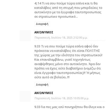
4;:14 Τι να σου πούμε τώρα εσένα και τι θα
καταλάβεις από τη στιγμή που μπερδεύεις το
αυτοκίνητο με τα έγγραφα ταυτοπροσωπιας
σε στρατιωτικο προσωπικό...
Διαγραφή
ΑΝΏΝΥΜΟΣ
Παρασκευή, Ιουλίου 18, 2025 2:52:00 μ.μ.
9.33 Τι να σου πούμε τώρα εσένα αφού δεν
πρόκειται να καταλάβεις ότι είσαι ΠΟΛΊΤΗΣ
της χώρας με την ιδιότητα του στρατιωτικού!
Και επαναλαμβάνω, γιατί τεχνηέντως
αναφέρθηκες μόνο στο αυτοκίνητο. Άρα δεν
πρέπει να έχεις ούτε διαβατήριο (νομίζω ότι
είναι έγγραφο ταυτοπροσωπίας)!! Ή μήπως
ούτε αυτό σε βολεύει..!!!
Διαγραφή
ΑΝΏΝΥΜΟΣ
Παρασκευή, Ιουλίου 18, 2025 10:05:00 μ.μ.
9.33 Για πες μας εσύ πονηρέ(που θα έλεγε και ο