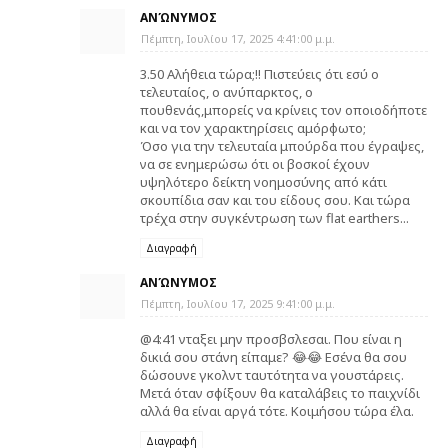
ΑΝΏΝΥΜΟΣ
Πέμπτη, Ιουλίου 17, 2025 4:41:00 μ.μ.
3.50 Αλήθεια τώρα;!! Πιστεύεις ότι εσύ ο
τελευταίος, ο ανύπαρκτος, ο
πουθενάς,μπορείς να κρίνεις τον οποιοδήποτε
και να τον χαρακτηρίσεις αμόρφωτο;
Όσο για την τελευταία μπούρδα που έγραψες,
να σε ενημερώσω ότι οι βοσκοί έχουν
υψηλότερο δείκτη νοημοσύνης από κάτι
σκουπίδια σαν και του είδους σου. Και τώρα
τρέχα στην συγκέντρωση των flat earthers...
Διαγραφή
ΑΝΏΝΥΜΟΣ
Πέμπτη, Ιουλίου 17, 2025 9:41:00 μ.μ.
@4:41 νταξει μην προσβσλεσαι. Που είναι η
δικιά σου στάνη είπαμε? 😂😂 Εσένα θα σου
δώσουνε γκολντ ταυτότητα να γουστάρεις.
Μετά όταν σφίξουν θα καταλάβεις το παιχνίδι
αλλά θα είναι αργά τότε. Κοιμήσου τώρα έλα.
Διαγραφή