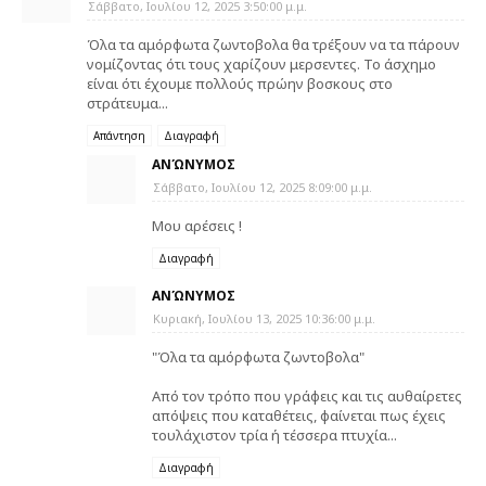
Σάββατο, Ιουλίου 12, 2025 3:50:00 μ.μ.
Όλα τα αμόρφωτα ζωντοβολα θα τρέξουν να τα πάρουν
νομίζοντας ότι τους χαρίζουν μερσεντες. Το άσχημο
είναι ότι έχουμε πολλούς πρώην βοσκους στο
στράτευμα...
Απάντηση
Διαγραφή
ΑΝΏΝΥΜΟΣ
Σάββατο, Ιουλίου 12, 2025 8:09:00 μ.μ.
Μου αρέσεις !
Διαγραφή
ΑΝΏΝΥΜΟΣ
Κυριακή, Ιουλίου 13, 2025 10:36:00 μ.μ.
"Όλα τα αμόρφωτα ζωντοβολα"
Από τον τρόπο που γράφεις και τις αυθαίρετες
απόψεις που καταθέτεις, φαίνεται πως έχεις
τουλάχιστον τρία ή τέσσερα πτυχία...
Διαγραφή