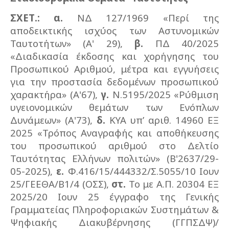
ΣΧΕΤ.:
α.
ΝΔ 127/1969 «Περί της
αποδεικτικής ισχύος των Αστυνομικών
Ταυτοτήτων» (Α' 29),
β.
ΠΔ 40/2025
«Διαδικασία έκδοσης και χορήγησης του
Προσωπικού Αριθμού, μέτρα και εγγυήσεις
για την προστασία δεδομένων προσωπικού
χαρακτήρα» (Α'67),
γ.
Ν.5195/2025 «Ρύθμιση
υγειονομικών θεμάτων των Ενόπλων
Δυνάμεων» (Α'73),
δ.
ΚΥΑ υπ’ αριθ. 14960 ΕΞ
2025 «Τρόπος Αναγραφής και αποθήκευσης
του προσωπικού αριθμού στο Δελτίο
Ταυτότητας Ελλήνων πολιτών» (Β'2637/29-
05-2025),
ε.
Φ.416/15/444332/Σ.5055/10 Ιουν
25/ΓΕΕΘΑ/Β1/4 (ΟΣΣ),
στ.
Το με Α.Π. 20304 ΕΞ
2025/20 Ιουν 25 έγγραφο της Γενικής
Γραμματείας Πληροφοριακών Συστημάτων &
Ψηφιακής Διακυβέρνησης (ΓΓΠΣΔΨ)/