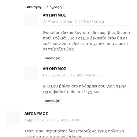
Απάντηση
Διαγραφή
ΑΝΏΝΥΜΟΣ
Σάββατο, Ιουλίου 12, 2025 8:13:00 μ.μ.
Θαυμάσια δικαιολογία το ίδιο ακριβώς θα σου
πούνε τζιμάνι μου σε μια δεκαετία όταν θα σε
καλέσουν να το βάλεις στο χεράκι σου ... αυτό
σε πείραξε τώρα ;
Διαγραφή
ΑΝΏΝΥΜΟΣ
Πέμπτη, Ιουλίου 17, 2025 4:06:00 μ.μ.
8.13 Εσύ βάλτο στο ποδαράκι σου για να μην
έχεις φόβο ότι θα σε ελέγχουν.
Διαγραφή
ΑΝΏΝΥΜΟΣ
Σάββατο, Ιουλίου 12, 2025 3:45:00 μ.μ.
Όταν είσαι στρατιώτης δεν μπορείς να έχεις πολιτική
ταυτότητα.. είστε απλά γελοίοι