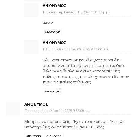
ΑΝΏΝΥΜΟΣ
Παρασκευή, Ιουλίου 11, 2025 1:31:00 μ.μ.
Ψεκ ?
Διαγραφή
ΑΝΏΝΥΜΟΣ
Πέμπτη, Οκτωβρίου 09, 2025 8:44:00 μ.μ.
Εδω κατι στρατιωτικοι κλαιγοτανε οτι δεν
μπορουν να ταξιδεψουν με ταυτοτητα. Οσοι
θελουν να βγαλουν οχι να καταργπυν τις
παλιες ταυτοτητες , η τουλαχιστον να δωσουν
πισω τις παλιες πολιτικες
Διαγραφή
ΑΝΏΝΥΜΟΣ
Παρασκευή, Ιουλίου 11, 2025 9:35:00 π.μ.
Μπορείς να παραιτηθείς . Έχεις το δικαίωμα . Έτσι θα
υποστηρίξεις και τα πιστεύω σου. Τι ... όχι;
Απάντηση
Διαγραφή