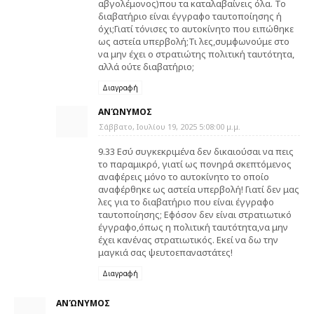
αβγολέμονος)που τα καταλαβαίνεις όλα. Το
διαβατήριο είναι έγγραφο ταυτοποίησης ή
όχι;Γιατί τόνισες το αυτοκίνητο που ειπώθηκε
ως αστεία υπερβολή;Τι λες,συμφωνούμε στο
να μην έχει ο στρατιώτης πολιτική ταυτότητα,
αλλά ούτε διαβατήριο;
Διαγραφή
ΑΝΏΝΥΜΟΣ
Σάββατο, Ιουλίου 19, 2025 5:08:00 μ.μ.
9.33 Εσύ συγκεκριμένα δεν δικαιούσαι να πεις
το παραμικρό, γιατί ως πονηρά σκεπτόμενος
αναφέρεις μόνο το αυτοκίνητο το οποίο
αναφέρθηκε ως αστεία υπερβολή! Γιατί δεν μας
λες για το διαβατήριο που είναι έγγραφο
ταυτοποίησης; Εφόσον δεν είναι στρατιωτικό
έγγραφο,όπως η πολιτική ταυτότητα,να μην
έχει κανένας στρατιωτικός. Εκεί να δω την
μαγκιά σας ψευτοεπαναστάτες!
Διαγραφή
ΑΝΏΝΥΜΟΣ