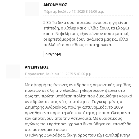
ΑΝΏΝΥΜΟΣ
Πέμπτη, Ιουλίου 17, 2025 8:36:00 μ.μ.
5.35 Τα δικά σου πιστεύω είναι ότι η γη είναι
επίπεδη, ο Χίτλερ και ο Έλβις ζουν, τα Ελοχίμ
και τα Νεφελίμ μας εξοντώνουν συστηματικά,
οι ερπετόμορφοι ζουν ανάμεσα μας και άλλα
πολλά τέτοιου είδους επιστημονικά.
Διαγραφή
ΑΝΏΝΥΜΟΣ
Παρασκευή, Ιουλίου 11, 2025 5:40:00 μ.μ.
Με αφορμή τις έντονες αντιδράσεις σημαντικής μερίδας
πολιτών σε όλη την Ελλάδα, η «Εspresso» φέρνει στο
φως την πρώτη υπόθεση πολίτη που δικαιώθηκε νομικά
αντιδρώντας στις νέες ταυτότητες. Συγκεκριμένα, ο
Δημήτρης Ανδρεάκος, πρώην αστυνομικός, το 2009
αρνήθηκε να πάρει τη νέα ταυτότητα, με αποτέλεσμα να
τον αποτάξουν από την Aστυνομία. Με δικαστικούς
αγώνες που κράτησαν χρόνια δικαιώθηκε και επανήλθε
στο αστυνομικό σώμα.
Ο Γιάννης Ζωγράφος, δικηγόρος που είχε αναλάβει την