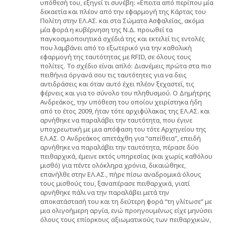
υπόθεσή του, εξηγεί τι συνέβη: «Επειτα από περίπου μία
δεκαετία και πλέον από την εφαρμογή της Κάρτας του
Πολίτη στην ΕΛ.ΑΣ. και στα Σώματα Ασφαλείας, ακόμα
μία φορά η κυβέρνηση της Ν.Δ. προωθεί τα
παγκοσμιοποιητικά σχέδιά της και εκτελεί τις εντολές
που λαμβάνει από το εξωτερικό για την καθολική
εφαρμογή της ταυτότητας με RFID, σε όλους τους
πολίτες. Το σχέδιο είναι απλό: Διανέμεις πρώτα στα πιο
πειθήνια όργανά σου τις ταυτότητες για να δεις
αντιδράσεις και όταν αυτό έχει πλέον ξεχαστεί, τις
φέρνεις και για το σύνολο του πληθυσμού. Ο Δημήτρης
Ανδρεάκος, την υπόθεση του οποίου χειρίστηκα ήδη
από το έτος 2009, ήταν τότε αρχιφύλακας της ΕΛ.ΑΣ. και
αρνήθηκε να παραλάβει την ταυτότητα, που έγινε
υποχρεωτική με μια απόφαση του τότε Αρχηγείου της
ΕΛ.ΑΣ. Ο Ανδρεάκος απετάχθη για “απείθεια”, επειδή
αρνήθηκε να παραλάβει την ταυτότητα, πέρασε δύο
πειθαρχικά, έμεινε εκτός υπηρεσίας (και χωρίς καθόλου
μισθό) για πέντε ολόκληρα χρόνια, δικαιώθηκε,
επανήλθε στην ΕΛ.ΑΣ., πήρε πίσω αναδρομικά όλους
τους μισθούς του, ξαναπέρασε πειθαρχικά, γιατί
αρνήθηκε πάλι να την παραλάβει μετά την
αποκατάστασή του και τη δεύτερη φορά “τη γλίτωσε” με
μια ολιγοήμερη αργία, ενώ προηγουμένως είχε μηνύσει
όλους τους επίορκους αξιωματικούς των πειθαρχικών,