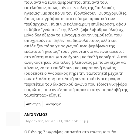
που, αντί να είναι αμερόληπτοι απέναντί του,
εκτελούσαν, όπως πάντα, εντολές της “πολιτικής
ηγεσίας”, με σκοπό να τον εξοντώσουν. Οι στιχομυθίες,
όπως καταγράφονται στα επίσημα πρακτικά των
πειθαρχικών, είναι για καλοκαιρινή επιθεώρηση, αφού
οι δήθεν “γνώστες” της ΕΛ.ΑΣ. (υψηλόβαθμοι όλοι) όχι
μόνο δεν ήξεραν το Σύνταγμα και τη νομοθεσία, που
υποχρεούνται -δήθεν- να διαφυλάττουν, αλλά και
απέδειξαν πόσο χειραγωγούμενα φερέφωνα της
εκάστοτε “ηγεσίας” τους γίνονται για να είναι αρεστοί
στο σύστημα και για να έχουν μια “καλή καριέρα”. Αυτοί
αναγκάστηκαν στο τέλος, βλέποντας με ποιον είχαν να
κάνουν, να του επιβάλουν μια μικροποινή αργίας
(ουδέποτε ο Ανδρεάκος πήρε την ταυτότητα) μέχρι τη
συνταξιοδότησή του. Αυτή συνοπτικά είναι η μακρά
περιπέτεια του δικαστικού αγώνα που έδωσε νικηφόρα
ο πρώτος που αντέδρασε έμπρακτα στην παραλαβή της
ταυτότητας» εξηγεί.
Απάντηση
Διαγραφή
ΑΝΏΝΥΜΟΣ
Παρασκευή, Ιουλίου 11, 2025 5:41:00 μ.μ.
Ο Γιάννης Ζωγράφος απαντάει στο ερώτημα τι θα