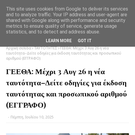
This site uses cookies from Google to deliver its services
and to analyze traffic. Your IP address and user-agent are
shared with Google along with performance and security
metrics to ensure quality of service, generate usage
statistics, and to detect and address abuse.
LEARN MORE
GOT IT
Αρχική σελίδα
ΤΑΥΤΟΤΗΤΕΣ
ΓΕΕΘΑ: Μέχρι 3 Αυγ 26 η νέα
ταυτότητα–Δείτε οδηγίες για έκδοση ταυτότητας και προσωπικού
αριθμού (ΕΓΓΡΑΦΟ)
ΓΕΕΘΑ: Μέχρι 3 Αυγ 26 η νέα
ταυτότητα–Δείτε οδηγίες για έκδοση
ταυτότητας και προσωπικού αριθμού
(ΕΓΓΡΑΦΟ)
-
Πέμπτη, Ιουλίου 10, 2025