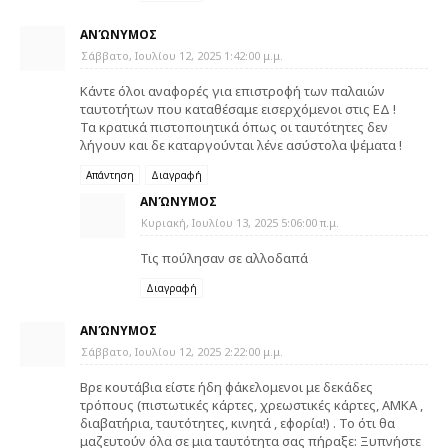
ΑΝΏΝΥΜΟΣ
Σάββατο, Ιουλίου 12, 2025 1:42:00 μ.μ.
Κάντε όλοι αναφορές για επιστροφή των παλαιών
ταυτοτήτων που καταθέσαμε εισερχόμενοι στις ΕΔ !
Τα κρατικά πιστοποιητικά όπως οι ταυτότητες δεν
λήγουν και δε καταργούνται λένε ασύστολα ψέματα !
Απάντηση
Διαγραφή
ΑΝΏΝΥΜΟΣ
Κυριακή, Ιουλίου 13, 2025 5:06:00 π.μ.
Τις πούλησαν σε αλλοδαπά
Διαγραφή
ΑΝΏΝΥΜΟΣ
Σάββατο, Ιουλίου 12, 2025 2:22:00 μ.μ.
Βρε κουτάβια είστε ήδη φάκελομενοι με δεκάδες
τρόπους (πιστωτικές κάρτες, χρεωστικές κάρτες, ΑΜΚΑ ,
διαβατήρια, ταυτότητες, κινητά , εφορία!) . Το ότι θα
μαζευτούν όλα σε μια ταυτότητα σας πήραξε: Ξυπνήστε