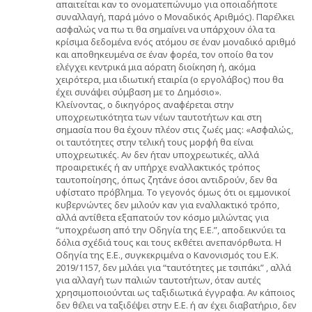
απαιτείται καν το ονοματεπώνυμο για οποιαδήποτε
συναλλαγή, παρά μόνο ο Μοναδικός Αριθμός). Παρέλκει
ασφαλώς να πω τι θα σημαίνει να υπάρχουν όλα τα
κρίσιμα δεδομένα ενός ατόμου σε έναν μοναδικό αριθμό
και αποθηκευμένα σε έναν φορέα, τον οποίο θα τον
ελέγχει κεντρικά μια αόρατη διοίκηση ή, ακόμα
χειρότερα, μια ιδιωτική εταιρία (ο εργολάβος) που θα
έχει συνάψει σύμβαση με το Δημόσιο».
Κλείνοντας, ο δικηγόρος αναφέρεται στην
υποχρεωτικότητα των νέων ταυτοτήτων και στη
σημασία που θα έχουν πλέον στις ζωές μας: «Ασφαλώς,
οι ταυτότητες στην τελική τους μορφή θα είναι
υποχρεωτικές. Αν δεν ήταν υποχρεωτικές, αλλά
προαιρετικές ή αν υπήρχε εναλλακτικός τρόπος
ταυτοποίησης, όπως ζητάνε όσοι αντιδρούν, δεν θα
υφίστατο πρόβλημα. Το γεγονός όμως ότι οι εμμονικοί
κυβερνώντες δεν μιλούν καν για εναλλακτικό τρόπο,
αλλά αντίθετα εξαπατούν τον κόσμο μιλώντας για
“υποχρέωση από την Οδηγία της Ε.Ε.”, αποδεικνύει τα
δόλια σχέδιά τους και τους εκθέτει ανεπανόρθωτα. Η
Οδηγία της Ε.Ε., συγκεκριμένα ο Κανονισμός του Ε.Κ.
2019/1157, δεν μιλάει για “ταυτότητες με τσιπάκι” , αλλά
για αλλαγή των παλιών ταυτοτήτων, όταν αυτές
χρησιμοποιούνται ως ταξιδιωτικά έγγραφα. Αν κάποιος
δεν θέλει να ταξιδέψει στην Ε.Ε. ή αν έχει διαβατήριο, δεν