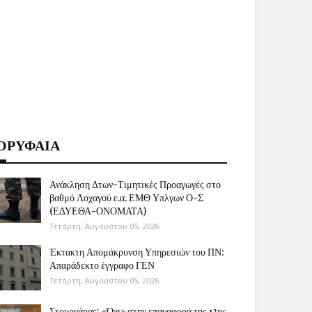
ΟΡΥΦΑΙΑ
Ανάκληση Δτων-Τιμητικές Προαγωγές στο
βαθμό Λοχαγού ε.α. ΕΜΘ Υπλγων Ο-Σ
(ΕΔΥΕΘΑ-ΟΝΟΜΑΤΑ)
Τετάρτη, Αυγούστου 05, 2026
Έκτακτη Απομάκρυνση Υπηρεσιών του ΠΝ:
Απαράδεκτο έγγραφο ΓΕΝ
Τετάρτη, Αυγούστου 05, 2026
Στουρνάρας: «Όχι» στην επαναφορά της 13ης