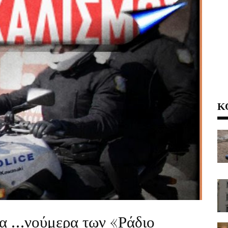
Κ
α …νούμερα των «Ράδιο