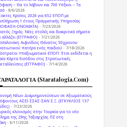
όφαση – Θα το λάβουν και 700 Υπξκοι – Τα
σά
- 8/6/2026
τακτες Κρίσεις 2026 για 652 ΕΠΟΠ με
μπλήρωση 1 έτους Πραγματικής Υπηρεσίας
ΠΟΦΑΣΗ-ONOMATA)
- 7/23/2026
ρατός Ξηράς: Νέες στολές και διακριτικά σήματα
Τι αλλάζει (ΕΓΓΡΑΦΟ)
- 7/21/2026
σσαλονίκη: Αιφνίδιος Θάνατος 50χρονου
ρατιωτικού πατέρα ενός παιδιού
- 7/18/2026
όστρατοι Υπαξιωματικοί-ΕΠΟΠ: Έτσι εκδίδεται η
ιαία Κάρτα Εισόδου στις Στρατιωτικές
μεταλλεύσεις (ΕΓΓΡΑΦΟ)
- 7/14/2026
ΤΑΡΑΤΑΛΟΓΙΑ (staratalogia.com)
ονομή Νέων Διαμνημονεύσεων σε Αξιωματικούς
όφοιτους ΑΣΕΙ-ΣΣΑΣ-ΣΑΝ Σ.Ξ. (ΕΓΚΥΚΛΙΟΣ 137
ίδες)
- 7/23/2026
υρικός κλονισμός στην Τουρκία για το νέο
βλημα της 29ης Ταξιαρχίας ΠΖ στη
άκη
- 6/11/2026