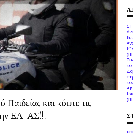
Α
ΣΗ
Αν
Ευ
Aν
ΙΟ
(Π
Συ
το 
Δα
πε
το
Aπ
Ιο
 Παιδείας και κόψτε τις
(Π
την ΕΛ-ΑΣ!!!
Σ
ΕΠ