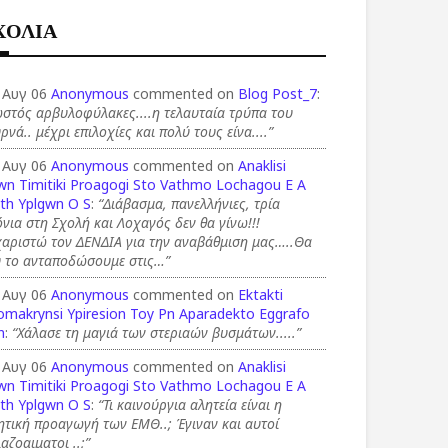
ΧΟΛΙΑ
 Αυγ 06
Anonymous
commented on
Blog Post_7
:
στός αρβυλοφύλακες....η τελαυταία τρύπα του
ρνά.. μέχρι επιλοχίες και πολύ τους είνα....”
 Αυγ 06
Anonymous
commented on
Anaklisi
wn Timitiki Proagogi Sto Vathmo Lochagou E A
th Yplgwn O S
:
“Διάβασμα, πανελλήνιες, τρία
νια στη Σχολή και Λοχαγός δεν θα γίνω!!!
χαριστώ τον ΔΕΝΔΙΑ για την αναβάθμιση μας…..Θα
υ το ανταποδώσουμε στις…”
 Αυγ 06
Anonymous
commented on
Ektakti
omakrynsi Ypiresion Toy Pn Aparadekto Eggrafo
n
:
“Χάλασε τη μαγιά των στεριαών βυσμάτων.....”
 Αυγ 06
Anonymous
commented on
Anaklisi
wn Timitiki Proagogi Sto Vathmo Lochagou E A
th Yplgwn O S
:
“Τι καινούργια αλητεία είναι η
ητική προαγωγή των ΕΜΘ..; Έγιναν και αυτοί
αζοαιματοι ..;”