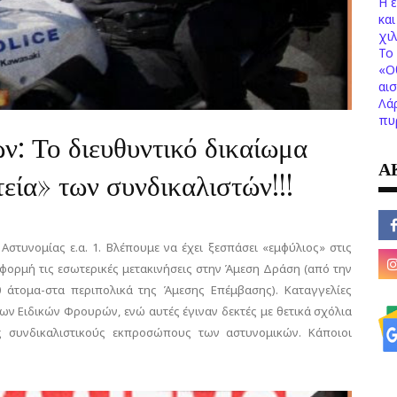
Η 
κα
χι
Το 
«Ο
αι
Λά
πυ
ν: Το διευθυντικό δικαίωμα
Α
τεία» των συνδικαλιστών!!!
στυνομίας ε.α. 1. Βλέπουμε να έχει ξεσπάσει «εμφύλιος» στις
αφορμή τις εσωτερικές μετακινήσεις στην Άμεση Δράση (από την
0 άτομα-στα περιπολικά της Άμεσης Επέμβασης). Καταγγελίες
ων Ειδικών Φρουρών, ενώ αυτές έγιναν δεκτές με θετικά σχόλια
ς συνδικαλιστικούς εκπροσώπους των αστυνομικών. Κάποιοι