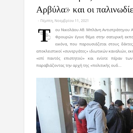
Αρβύλα» και οι παλινωδίε
-
Πέμπτη, Νοεμβρίου 11, 2021
Τ
ου Νικολάου Αθ. Μπλάνη Αντιστράτηγου Αστ
Φρουρών έγινε θέμα στην σατυρική εκπο
εικόνα, που παρουσιάζεται στους δέκτε
αποκλειστικοί «συνεργάτες» ιδιωτικών καναλιών, ε
«επί παντός επιστητού» και ενίοτε πέραν των
παραβιάζοντας την αρχή της «πολιτικής ουδ…