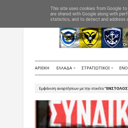
Αρχική
ΟΡΟΙ ΧΡΗΣΗΣ
ΕΠΙΚΟΙΝΩΝΙΑ
This site uses cookies from Google to d
are shared with Google along with perf
statistics, and to detect and address 
ΑΡΧΙΚΗ
ΕΛΛΑΔΑ
ΣΤΡΑΤΙΩΤΙΚΟΙ
ΕΝΟ
Εμφάνιση αναρτήσεων με την ετικέτα
ΕΝΣΤΟΛΟΣ