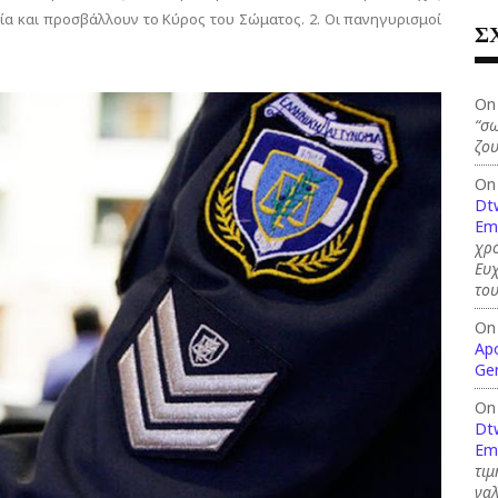
ία και προσβάλλουν το Κύρος του Σώματος. 2. Οι πανηγυρισμοί
Σ
On
“σω
ζου
On
Dt
Em
χρό
Ευ
το
On
Ap
Ge
On
Dt
Em
τιμ
γαλ