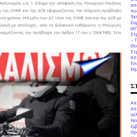
στυνομίας ε.α. 1. Είδαμε την απόφαση της Υπουργού Παιδείας
απ
ών της ΟΛΜΕ και της ΔΟΕ εφαρμόζοντας την ελάχιστη πρόβλεψη
πο
Έκ
ντα χρόνια, στα μέλη των ΔΣ τόσο της ΟΛΜΕ όσο και της ΔΟΕ με
Συ
λαγή-με αποδοχές- από τα διδακτικά καθήκοντα, η Υπουργός
(Α
φαρμόζοντας την πρόβλεψη του άρθρο 17 του ν.1264/1982. Έτσι
Στ
– 
Θε
Στ
Απ
Εν
Εκ
Σ
Απ
Απ
σελ
Νε
έμ
Θρ