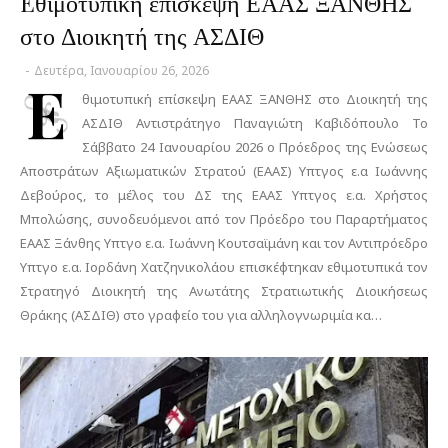
Eθιμοτυπική επίσκεψη ΕΑΑΣ ΞΑΝΘΗΣ
στο Διοικητή της ΑΣΔΙΘ
-
Δευτέρα, Ιανουαρίου 26, 2026
E
θιμοτυπική επίσκεψη ΕΑΑΣ ΞΑΝΘΗΣ στο Διοικητή της
ΑΣΔΙΘ Αντιστράτηγο Παναγιώτη Καβιδόπουλο Το
Σάββατο 24 Ιανουαρίου 2026 ο Πρόεδρος της Ενώσεως
Αποστράτων Αξιωματικών Στρατού (ΕΑΑΣ) Υπτγος ε.α Ιωάννης
Δεβούρος, το μέλος του ΔΣ της ΕΑΑΣ Υπτγος ε.α. Χρήστος
Μπολώσης, συνοδευόμενοι από τον Πρόεδρο του Παραρτήματος
ΕΑΑΣ Ξάνθης Υπτγο ε.α. Ιωάννη Κουτσαϊμάνη και τον Αντιπρόεδρο
Υπτγο ε.α. Ιορδάνη Χατζηνικολάου επισκέφτηκαν εθιμοτυπικά τον
Στρατηγό Διοικητή της Ανωτάτης Στρατιωτικής Διοικήσεως
Θράκης (ΑΣΔΙΘ) στο γραφείο του για αλληλογνωριμία κα…