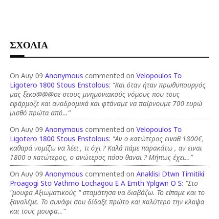
ΣΧΟΛΙΑ
On Αυγ 09
Anonymous
commented on
Velopoulos To
Ligotero 1800 Stous Enstolous
:
“Και όταν ήταν πρωθυπουργός
μας ξεκο@@@σε στους μνημονιακούς νόμους που τους
εφάρμοζε και αναδρομικά και φτάναμε να παίρνουμε 700 ευρώ
μισθό πρώτα από…”
On Αυγ 09
Anonymous
commented on
Velopoulos To
Ligotero 1800 Stous Enstolous
:
“Αν ο κατώτερος ειναθ 1800€,
καθαρά νομίζω να λέει , τι όχι ? Καλά πάμε παρακάτω , αν ειναι
1800 ο κατώτερος, ο ανώτερος πόσο θαναι ? Μήπως έχει…”
On Αυγ 09
Anonymous
commented on
Anaklisi Dtwn Timitiki
Proagogi Sto Vathmo Lochagou E A Emth Yplgwn O S
:
“Στο
"μουφα Αξιωματικούς " σταμάτησα να διαβάζω. Το είπαμε και το
ξαναλέμε. Το συνάφι σου δίδαξε πρώτο και καλύτερο την κλαψα
και τους μουφα…”