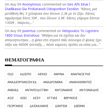
On Αυγ 09
Anonymous
commented on
Ges Afti Einai I
Diadikasia Gia Prokatavoli Odoiporikon Exodon
:
“Κάνεις μια
μετάθεση θες 3 χιλιάρικα σου δίνουν 2,3k με το ζόρι. Κάνεις
σφράγισμα δόντι 50€ , σου δίνουν 3,9€. Κάνεις γέφυρα δόντια
1300€ , παίρνεις…”
On Αυγ 09
Juventus
commented on
Velopoulos To Ligotero
1800 Stous Enstolous
:
“Μπήκα για τα σχόλια και δεν
απογοητευτηκα....η ψέκα στο στρατό πάει σύννεφο.Ο ψεκας έχει
τάξει και 4000€ σύνταξη.... πόσο καμενος πρέπει να είσαι για…”
ΘΕΜΑΤΟΓΡΑΦΙΑ
OLD
ΑΔΙΣΠΟ
ΑΙΓΑΙΟ
ΑΜΥΝΑ
ΑΝΑΓΝΩΣΤΗΣ
ΑΝΑΔΙΟΡΓΑΝΩΣΗ ΕΔ
ΑΝΑΔΡΟΜΙΚΑ
ΑΝΑΚΛΗΘΕΝΤΕΣ
ΑΝΕΑΕΔ
ΑΝΤΑΠΟΔΟΤΙΚΗ
ΑΝΤΩΝΑΚΗΣ
ΑΝΤΩΝΙΑΔΗΣ
ΑΟΖ
ΑΣΕΙ
ΑΣΣΥ
ΑΤΤΙΑΣ
ΒΕΡΥΚΙΟΣ
ΓΕΩΡΓΑΚΗΣ
ΔΑΣΚΑΛΑΚΗΣ
ΔΙΑΥΓΕΙΑ
ΔΙΕΘΝΗ