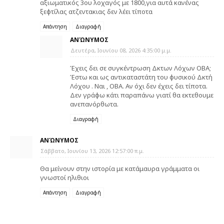
αξιωματικός 3ου λοχαγός με 1800,για αυτά κανένας
ξεφτίλας ατζεντακιας δεν λέει τίποτα
Απάντηση
Διαγραφή
ΑΝΏΝΥΜΟΣ
Δευτέρα, Ιουνίου 08, 2026 4:35:00 μ.μ.
Έχεις δει σε συγκέντρωση Δκτων Λόχων ΟΒΑ;
Έστω και ως αντικαταστάτη του φυσικού Δκτή
Λόχου . Ναι , ΟΒΑ. Αν όχι δεν έχεις δει τίποτα.
Δεν γράφω κάτι παραπάνω γιατί θα εκτεθουμε
ανεπανόρθωτα.
Διαγραφή
ΑΝΏΝΥΜΟΣ
Σάββατο, Ιουνίου 13, 2026 12:57:00 π.μ.
Θα μείνουν στην ιστορία με κατάμαυρα γράμματα οι
γνωστοί ηλιθιοι
Απάντηση
Διαγραφή