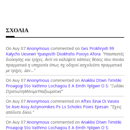
ΣΧΟΛΙΑ
On Αυγ 07
Anonymous
commented on
Ges Prokhryxh 99
Kalychs Uesewn Ypaspisth Dioikhshs Poioys Afora
:
“Υπασπιστές
διοίκησης και τρίχες. Αντί να καλύψετε κάποιες θέσεις που πονάει
πραγματικά η υπηρεσία όπως πχ οδηγοί ασχολείστε πραγματικά
με τρίχες. Δεν…”
On Αυγ 07
Anonymous
commented on
Anaklisi Dtwn Timitiki
Proagogi Sto Vathmo Lochagou E A Emth Yplgwn O S
:
“Ξυδάκι
ΣτρατιώτηΜόνιμεΥπαξιωματικέ”
On Αυγ 07
Anonymous
commented on
Aftes Einai Oi Vaseis
Se Asei Assy Astynomikes Ps Ls Scholes Poies Epesan
:
“Έχεις
απόλυτο δίκιο.”
On Αυγ 07
Anonymous
commented on
Anaklisi Dtwn Timitiki
Proagogi Sto Vathmo Lochagou E A Emth Yplgwn O S
: