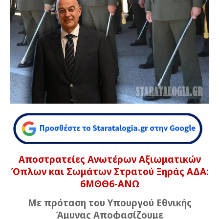
Αποστρατείες Ανωτέρων Αξιωματικών
Όπλων και Σωμάτων Στρατού Ξηράς ΑΔΑ:
6ΜΘΘ6-ΑΝΩ
Με πρόταση του Υπουργού Εθνικής
Άμυνας Αποφασίζουμε