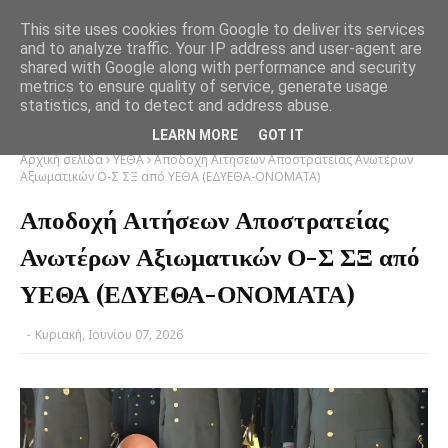
This site uses cookies from Google to deliver its services
and to analyze traffic. Your IP address and user-agent are
shared with Google along with performance and security
metrics to ensure quality of service, generate usage
statistics, and to detect and address abuse.
LEARN MORE
GOT IT
Αρχική σελίδα
ΥΕΘΑ
Αποδοχή Αιτήσεων Αποστρατείας Ανωτέρων
Αξιωματικών Ο-Σ ΣΞ από ΥΕΘΑ (ΕΔΥΕΘΑ-ΟΝΟΜΑΤΑ)
Αποδοχή Αιτήσεων Αποστρατείας
Ανωτέρων Αξιωματικών Ο-Σ ΣΞ από
ΥΕΘΑ (ΕΔΥΕΘΑ-ΟΝΟΜΑΤΑ)
-
Κυριακή, Ιουνίου 07, 2026