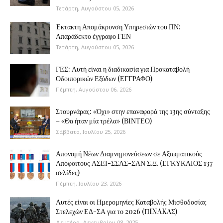
Τετάρτη, Αυγούστου 05, 2026
Έκτακτη Απομάκρυνση Υπηρεσιών του ΠΝ:
Απαράδεκτο έγγραφο ΓΕΝ
Τετάρτη, Αυγούστου 05, 2026
ΓΕΣ: Αυτή είναι η διαδικασία για Προκαταβολή
Οδοιπορικών Εξόδων (ΕΓΓΡΑΦΟ)
Πέμπτη, Αυγούστου 06, 2026
Στουρνάρας: «Όχι» στην επαναφορά της 13ης σύνταξης
– «Θα ήταν μία τρέλα» (ΒΙΝΤΕΟ)
Σάββατο, Ιουλίου 25, 2026
Απονομή Νέων Διαμνημονεύσεων σε Αξιωματικούς
Απόφοιτους ΑΣΕΙ-ΣΣΑΣ-ΣΑΝ Σ.Ξ. (ΕΓΚΥΚΛΙΟΣ 137
σελίδες)
Πέμπτη, Ιουλίου 23, 2026
Αυτές είναι οι Ημερομηνίες Καταβολής Μισθοδοσίας
Στελεχών ΕΔ-ΣΑ για το 2026 (ΠINAKAΣ)
Δευτέρα, Δεκεμβρίου 08, 2025