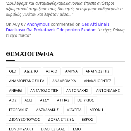
“Δουλέψαμε και ανταμειφθηκαμε.κανονικα έπρεπε ανώτεροι
αξιωματικοί.στηριξαμε τους διοικητές.μετεφεραμε καθημερινά τι
ακριβώς γινόταν και λεγόταν μέσα…”
On Αυγ 07
Anonymous
commented on
Ges Afti Einai I
Diadikasia Gia Prokatavoli Odoiporikon Exodon
:
“τι είχες Γιάννη
τι είχα πάντα”
ΘΕΜΑΤΟΓΡΑΦΙΑ
OLD
ΑΔΙΣΠΟ
ΑΙΓΑΙΟ
ΑΜΥΝΑ
ΑΝΑΓΝΩΣΤΗΣ
ΑΝΑΔΙΟΡΓΑΝΩΣΗ ΕΔ
ΑΝΑΔΡΟΜΙΚΑ
ΑΝΑΚΛΗΘΕΝΤΕΣ
ΑΝΕΑΕΔ
ΑΝΤΑΠΟΔΟΤΙΚΗ
ΑΝΤΩΝΑΚΗΣ
ΑΝΤΩΝΙΑΔΗΣ
ΑΟΖ
ΑΣΕΙ
ΑΣΣΥ
ΑΤΤΙΑΣ
ΒΕΡΥΚΙΟΣ
ΓΕΩΡΓΑΚΗΣ
ΔΑΣΚΑΛΑΚΗΣ
ΔΙΑΥΓΕΙΑ
ΔΙΕΘΝΗ
ΔΙΟΝΥΣΟΠΟΥΛΟΣ
ΔΩΡΕΑ ΣΤΙΣ ΕΔ
ΕΒΡΟΣ
ΕΘΝΟΦΥΛΑΚΗ
ΕΚΛΟΓΕΣ ΕΑΑΣ
ΕΜΘ