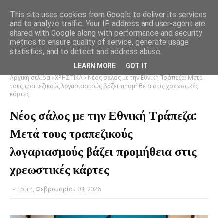
This site uses cookies from Google to deliver its services
and to analyze traffic. Your IP address and user-agent are
shared with Google along with performance and security
metrics to ensure quality of service, generate usage
statistics, and to detect and address abuse.
LEARN MORE
GOT IT
Αρχική σελίδα
ΧΡΗΣΤΙΚΑ
Νέος σάλος με την Εθνική Τράπεζα: Μετά
τους τραπεζικούς λογαριασμούς βάζει προμήθεια στις χρεωστικές
κάρτες
Νέος σάλος με την Εθνική Τράπεζα:
Μετά τους τραπεζικούς
λογαριασμούς βάζει προμήθεια στις
χρεωστικές κάρτες
-
Τρίτη, Φεβρουαρίου 03, 2026