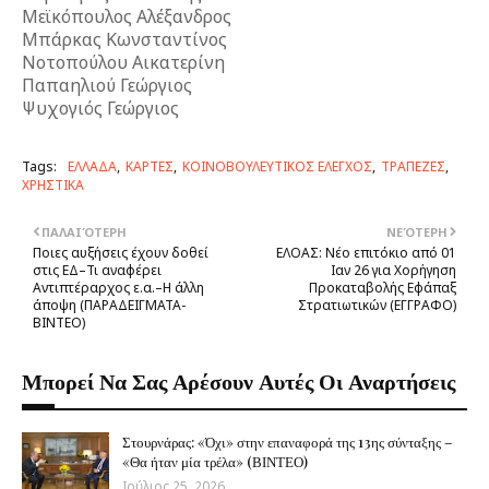
Μεϊκόπουλος Αλέξανδρος
Μπάρκας Κωνσταντίνος
Νοτοπούλου Αικατερίνη
Παπαηλιού Γεώργιος
Ψυχογιός Γεώργιος
Tags:
ΕΛΛΑΔΑ
ΚΑΡΤΕΣ
ΚΟΙΝΟΒΟΥΛΕΥΤΙΚΟΣ ΕΛΕΓΧΟΣ
ΤΡΑΠΕΖΕΣ
ΧΡΗΣΤΙΚΑ
ΠΑΛΑΙΌΤΕΡΗ
ΝΕΌΤΕΡΗ
Ποιες αυξήσεις έχουν δοθεί
ΕΛΟΑΣ: Νέο επιτόκιο από 01
στις ΕΔ–Τι αναφέρει
Ιαν 26 για Χορήγηση
Αντιπτέραρχος ε.α.–Η άλλη
Προκαταβολής Εφάπαξ
άποψη (ΠΑΡΑΔΕΙΓΜΑΤΑ-
Στρατιωτικών (ΕΓΓΡΑΦΟ)
ΒΙΝΤΕΟ)
Μπορεί Να Σας Αρέσουν Αυτές Οι Αναρτήσεις
Στουρνάρας: «Όχι» στην επαναφορά της 13ης σύνταξης –
«Θα ήταν μία τρέλα» (ΒΙΝΤΕΟ)
Ιούλιος 25, 2026