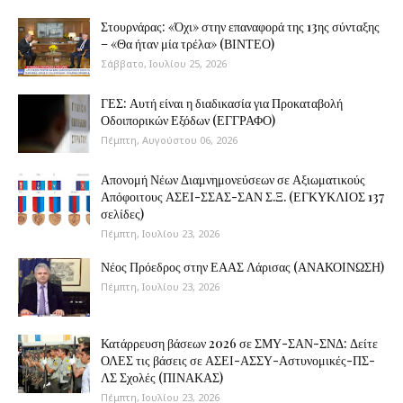
Στουρνάρας: «Όχι» στην επαναφορά της 13ης σύνταξης
– «Θα ήταν μία τρέλα» (ΒΙΝΤΕΟ)
Σάββατο, Ιουλίου 25, 2026
ΓΕΣ: Αυτή είναι η διαδικασία για Προκαταβολή
Οδοιπορικών Εξόδων (ΕΓΓΡΑΦΟ)
Πέμπτη, Αυγούστου 06, 2026
Απονομή Νέων Διαμνημονεύσεων σε Αξιωματικούς
Απόφοιτους ΑΣΕΙ-ΣΣΑΣ-ΣΑΝ Σ.Ξ. (ΕΓΚΥΚΛΙΟΣ 137
σελίδες)
Πέμπτη, Ιουλίου 23, 2026
Νέος Πρόεδρος στην ΕΑΑΣ Λάρισας (ΑΝΑΚΟΙΝΩΣΗ)
Πέμπτη, Ιουλίου 23, 2026
Κατάρρευση βάσεων 2026 σε ΣΜΥ-ΣΑΝ-ΣΝΔ: Δείτε
ΟΛΕΣ τις βάσεις σε ΑΣΕΙ-ΑΣΣΥ-Αστυνομικές-ΠΣ-
ΛΣ Σχολές (ΠΙΝΑΚΑΣ)
Πέμπτη, Ιουλίου 23, 2026