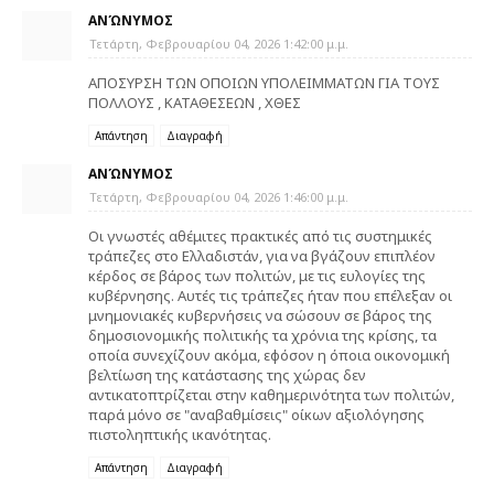
ΑΝΏΝΥΜΟΣ
Τετάρτη, Φεβρουαρίου 04, 2026 1:42:00 μ.μ.
ΑΠΟΣΥΡΣΗ ΤΩΝ ΟΠΟΙΩΝ ΥΠΟΛΕΙΜΜΑΤΩΝ ΓΙΑ ΤΟΥΣ
ΠΟΛΛΟΥΣ , ΚΑΤΑΘΕΣΕΩΝ , ΧΘΕΣ
Απάντηση
Διαγραφή
ΑΝΏΝΥΜΟΣ
Τετάρτη, Φεβρουαρίου 04, 2026 1:46:00 μ.μ.
Οι γνωστές αθέμιτες πρακτικές από τις συστημικές
τράπεζες στο Ελλαδιστάν, για να βγάζουν επιπλέον
κέρδος σε βάρος των πολιτών, με τις ευλογίες της
κυβέρνησης. Αυτές τις τράπεζες ήταν που επέλεξαν οι
μνημονιακές κυβερνήσεις να σώσουν σε βάρος της
δημοσιονομικής πολιτικής τα χρόνια της κρίσης, τα
οποία συνεχίζουν ακόμα, εφόσον η όποια οικονομική
βελτίωση της κατάστασης της χώρας δεν
αντικατοπτρίζεται στην καθημερινότητα των πολιτών,
παρά μόνο σε "αναβαθμίσεις" οίκων αξιολόγησης
πιστοληπτικής ικανότητας.
Απάντηση
Διαγραφή