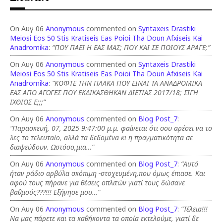
On Αυγ 06
Anonymous
commented on
Syntaxeis Drastiki
Meiosi Eos 50 Stis Kratiseis Eas Poioi Tha Doun Afxiseis Kai
Anadromika
:
“ΠΟΥ ΠΑΕΙ Η ΕΑΣ ΜΑΣ; ΠΟΥ ΚΑΙ ΣΕ ΠΟΙΟΥΣ ΑΡΑΓΕ;”
On Αυγ 06
Anonymous
commented on
Syntaxeis Drastiki
Meiosi Eos 50 Stis Kratiseis Eas Poioi Tha Doun Afxiseis Kai
Anadromika
:
“ΚΟΦΤΕ ΤΗΝ ΠΛΑΚΑ ΠΟΥ ΕΙΝΑΙ ΤΑ ΑΝΑΔΡΟΜΙΚΑ
ΕΑΣ ΑΠΟ ΑΓΩΓΕΣ ΠΟΥ ΕΚΔΙΚΑΣΘΗΚΑΝ ΔΙΕΤΙΑΣ 2017/18; ΣΙΓΗ
ΙΧΘΙΟΣ Ε;;;”
On Αυγ 06
Anonymous
commented on
Blog Post_7
:
“Παρασκευή, 07, 2025 9:47:00 μ.μ. φαίνεται ότι σου αρέσει να το
λες το τελευταίο, αλλά τα δεδομένα κι η πραγματικότητα σε
διαψεύδουν. Ωστόσο,μια…”
On Αυγ 06
Anonymous
commented on
Blog Post_7
:
“Αυτό
ήταν ράδιο αρβύλα σκόπιμη -στοχευμένη,που όμως έπιασε. Και
αφού τους πήρανε για θέσεις οπλιτών γιατί τους δώσανε
βαθμούς???!!! Εξήγησε μου…”
On Αυγ 06
Anonymous
commented on
Blog Post_7
:
“Τέλεια!!!
Να μας πάρετε και τα καθήκοντα τα οποία εκτελούμε, γιατί δε