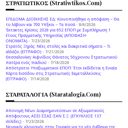
ΣΤΡΑΤΙΩΤΙΚΟΣ (stratiwtikos.com)
ΕΠΙΔΟΜΑ ΔΙΟΙΚΗΣΗΣ ΕΔ: Κοινοποιήθηκε η απόφαση – Θα
το λάβουν και 700 Υπξκοι – Τα ποσά
- 8/6/2026
Έκτακτες Κρίσεις 2026 για 652 ΕΠΟΠ με Συμπλήρωση 1
έτους Πραγματικής Υπηρεσίας (ΑΠΟΦΑΣΗ-
ONOMATA)
- 7/23/2026
Στρατός Ξηράς: Νέες στολές και διακριτικά σήματα – Τι
αλλάζει (ΕΓΓΡΑΦΟ)
- 7/21/2026
Θεσσαλονίκη: Αιφνίδιος Θάνατος 50χρονου Στρατιωτικού
πατέρα ενός παιδιού
- 7/18/2026
Απόστρατοι Υπαξιωματικοί-ΕΠΟΠ: Έτσι εκδίδεται η Ενιαία
Κάρτα Εισόδου στις Στρατιωτικές Εκμεταλλεύσεις
(ΕΓΓΡΑΦΟ)
- 7/14/2026
ΣΤΑΡΑΤΑΛΟΓΙΑ (staratalogia.com)
Απονομή Νέων Διαμνημονεύσεων σε Αξιωματικούς
Απόφοιτους ΑΣΕΙ-ΣΣΑΣ-ΣΑΝ Σ.Ξ. (ΕΓΚΥΚΛΙΟΣ 137
σελίδες)
- 7/23/2026
Νευρικός κλονισμός στην Τουρκία για το νέο έμβλημα της