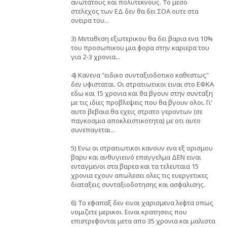
ανωτατους και πολυτεκνους. Το μεσο
στελεχος των ΕΔ δεν θα δει ΣΟΑ ουτε στα
ονειρα του...
3) Μεταθεση εξωτερικου θα δει βαρια ενα 10%
του προσωπικου μια φορα στην καριερα του
για 2-3 χρονια...
4) Κανενα "ειδικο συνταξιοδοτικο καθεστως"
δεν υφισταται. Οι στρατιωτικοι ειναι στο ΕΦΚΑ
εδω και 15 χρονια και θα βγουν στην συνταξη
με τις ιδιες προβλεψεις που θα βγουν ολοι. Γι'
αυτο βεβαια θα εχεις στρατο γεροντων (σε
παγκοσμια αποκλειστικοτητα) με οτι αυτο
συνεπαγεται...
5) Ενω οι στρατιωτικοι κανουν ενα εξ ορισμου
βαρυ και ανθυγιεινό επαγγελμα ΔΕΝ ειναι
ενταγμενοι στα βαρεα και τα τελευταια 15
χρονια εχουν απωλεσει ολες τις ευεργετικες
διαταξεις συνταξιοδοτησης και ασφαλισης.
6) Το εφαπαξ δεν ειναι χαρισμενα λεφτα οπως
νομιζετε μερικοι. Ειναι κρατησεις που
επιστρεφονται μετα απο 35 χρονια και μαλιστα