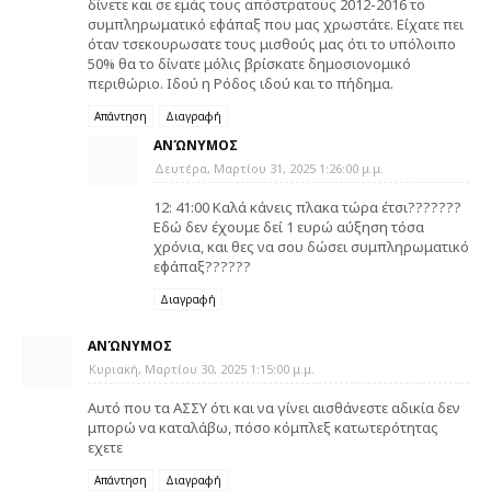
δίνετε και σε εμάς τους απόστρατους 2012-2016 το
συμπληρωματικό εφάπαξ που μας χρωστάτε. Είχατε πει
όταν τσεκουρωσατε τους μισθούς μας ότι το υπόλοιπο
50% θα το δίνατε μόλις βρίσκατε δημοσιονομικό
περιθώριο. Ιδού η Ρόδος ιδού και το πήδημα.
Απάντηση
Διαγραφή
ΑΝΏΝΥΜΟΣ
Δευτέρα, Μαρτίου 31, 2025 1:26:00 μ.μ.
12: 41:00 Καλά κάνεις πλακα τώρα έτσι???????
Εδώ δεν έχουμε δεί 1 ευρώ αύξηση τόσα
χρόνια, και θες να σου δώσει συμπληρωματικό
εφάπαξ??????
Διαγραφή
ΑΝΏΝΥΜΟΣ
Κυριακή, Μαρτίου 30, 2025 1:15:00 μ.μ.
Αυτό που τα ΑΣΣΥ ότι και να γίνει αισθάνεστε αδικία δεν
μπορώ να καταλάβω, πόσο κόμπλεξ κατωτερότητας
εχετε
Απάντηση
Διαγραφή