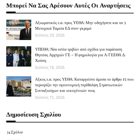
Μπορεί Να Σας Αρέσουν Αυτές Οι Αναρτήσεις
Αξιωματικός ε.α. προς ΥΕΘΑ: Μην οδηγήσετε και τα 3
Μετοχικά Ταμεία ΕΔ στον γκρεμό
Ιούνιος 29, 2026
ΥΠΕΘΑ: Νέα εστία τριβών από σχέδια για παράταση
Θητείας Αρχηγών ΓΕ – Η φημολογία για Α/ΓΕΕΘΑ Δ.
Χούπη
Ιούνιος 18, 2026
Αξκος ε.α. προς ΥΕΘΑ: Καταργείστε άμεσα το άρθρο 15 που
περιορίζει την υγειονομική περίθαλψη Στρατιωτικών
Συνταξιούχων και οικογένειών τους
Ιούνιος 15, 2026
Δημοσίευση Σχολίου
34 Σχόλια