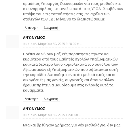
αρμόδιος Υπουργός Οικονομικών για τους μισθούς και
ο συναρμόρδιος -το τονίζω αυτό - κος ΥΕΘΑ , λαμβάνουν
υπόψη τους τις τοποθετήσεις σας , τα σχόλια των
στελεχών των ΕΔ ; Μένει να το διαπιστώσουμε
Απάντηση
Διαγραφή
ΑΝΏΝΥΜΟΣ
Κυριακή, Μαρτίου 30, 2025 9:48:00 π.μ.
Πρέπει να γίνουν μαζικές παραιτήσεις πρωτα και
κυριότερα από τους μαθητές σχολών Υπαξιωματικών
και κατά δεύτερο λόγο κυριολεκτικά του συνόλου των
Αξιωματικών εξ Υπαξιωματικών που υφίστανται αυτή
την κοροϊδία. Αυτονόητο είναι ότι μαζικά εμείς και οι
οικογένειές μας γονείς, συγγενείς και όποιον άλλον
έχουμε πρέπει να μαυρίσουμε στις εκλογές αυτά τα
καθάρματα.
Απάντηση
Διαγραφή
ΑΝΏΝΥΜΟΣ
Κυριακή, Μαρτίου 30, 2025 12:41:00 μ.μ.
Μια και βρέθηκαν χρήματα για νέο μισθολόγιο, δεν μας