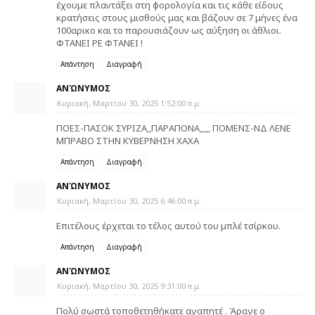
έχουμε πλαντάξει στη φορολογία και τις κάθε είδους
κρατήσεις στους μισθούς μας και βάζουν σε 7 μήνες ένα
100αρικο και το παρουσιάζουν ως αύξηση οι άθλιοι.
ΦΤΑΝΕΙ ΡΕ ΦΤΑΝΕΙ !
Απάντηση
Διαγραφή
ΑΝΏΝΥΜΟΣ
Κυριακή, Μαρτίου 30, 2025 1:52:00 π.μ.
ΠΟΕΣ-ΠΑΣΟΚ ΣΥΡΙΖΑ,,ΠΑΡΑΠΟΝΑ,,,,, ΠΟΜΕΝΣ-ΝΔ ΛΕΝΕ
ΜΠΡΑΒΟ ΣΤΗΝ ΚΥΒΕΡΝΗΣΗ ΧΑΧΑ
Απάντηση
Διαγραφή
ΑΝΏΝΥΜΟΣ
Κυριακή, Μαρτίου 30, 2025 6:46:00 π.μ.
Επιτέλους έρχεται το τέλος αυτού του μπλέ τσίρκου.
Απάντηση
Διαγραφή
ΑΝΏΝΥΜΟΣ
Κυριακή, Μαρτίου 30, 2025 9:31:00 π.μ.
Πολύ σωστά τοποθετηθήκατε αγαπητέ . Άραγε ο