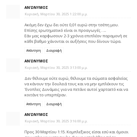
ΑΝΏΝΥΜΟΣ
Κυριακή, Μαρτίου 30, 2025 1:22:00 μ.μ.
Ακόμη δεν έχω δει ούτε 0,01 ευρώ στην τσέπη μου.
Επίσης ερωτηματικό είναι οι προαγωγές . ...
Εάν μας καρφωσουν 2-3 χρόνια επιπλέον παραμονή σε
κάθε βαθμο χάνονται οι αυξήσεις που δίνουν τώρα.
Απάντηση
Διαγραφή
ΑΝΏΝΥΜΟΣ
Κυριακή, Μαρτίου 30, 2025 3:13:00 μ.μ.
Δεν θέλουμε ούτε ευρώ, θέλουμε τα σώματα ασφαλείας
να κάνουν την δουλειά τους και να μην εμπλέκουν τις
Ένοπλες Δυνάμεις για να πετάνε αυτοί χαρταετό και να
κοιτάνε το υπερπέραν.
Απάντηση
Διαγραφή
ΑΝΏΝΥΜΟΣ
Κυριακή, Μαρτίου 30, 2025 3:16:00 μ.μ.
Προς 30 Μαρτίου 1:15. Κομπλεξικος είσαι εσύ και όμοιοι