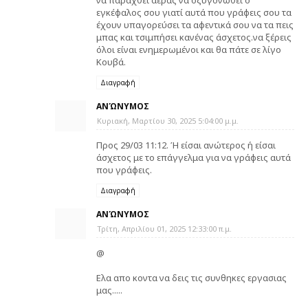
εγκέφαλος σου γιατί αυτά που γράφεις σου τα
έχουν υπαγορεύσει τα αφεντικά σου να τα πεις
μπας και τσιμπήσει κανένας άσχετος.να ξέρεις
όλοι είναι ενημερωμένοι και θα πάτε σε λίγο
Κουβά.
Διαγραφή
ΑΝΏΝΥΜΟΣ
Κυριακή, Μαρτίου 30, 2025 5:04:00 μ.μ.
Προς 29/03 11:12. Ή είσαι ανώτερος ή είσαι
άσχετος με το επάγγελμα για να γράφεις αυτά
που γράφεις.
Διαγραφή
ΑΝΏΝΥΜΟΣ
Τρίτη, Απριλίου 01, 2025 12:33:00 π.μ.
@
Ελα απο κοντα να δεις τις συνθηκες εργασιας
μας.....