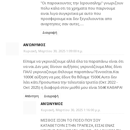
"Οι παροικουντες την Ιερουσαλημ" γνωριζουν
πολυ καλα οτι τα χρηματα που παιρνουμε
ειναι λιγα συγκριτικα με αυτο που
προσφερουμε και δεν ξεγιελιουνται απο
αναρτησεις σαν αυτες.....
Διαγραφή
ΑΝΏΝΥΜΟΣ
Κυριακή, Μαρτίου 30, 2025 1:09:00 π.μ.
Είπαμε να γκρινιάζουμε αλλά όλα τα παραπάνω είναι ότι
να ναι.Δεν μας δίνουν αυξήσεις γκρινιάζουμε.Μας δίνει
ΠΑΛΙ γκρινιαζουμε.Θελουμε παραπάνω?Εννοείται.Και
1000€ αύξηση να μας έδινε θα θέλαμε 1500€.Αυτο δεν
λέει κάτι.Προσωπικα την τελευταία τριετία (Οκτ 2022 -
Οκτ 2025) η διαφορά στον μισθό μου είναι 504€ ΚΑΘΑΡΑ!
Απάντηση
Διαγραφή
ΑΝΏΝΥΜΟΣ
Κυριακή, Μαρτίου 30, 2025 1:16:00 μ.μ.
ΜΙΣΘΟΣ ΙΣΟΝ ΤΟ ΠΟΣΟ ΠΟΥ ΣΟΥ
ΚΑΤΑΘΕΤΟΥΝ ΣΤΗΝ ΤΡΑΠΕΖΑ, ΕΙΣΑΙ ΕΝΑΣ