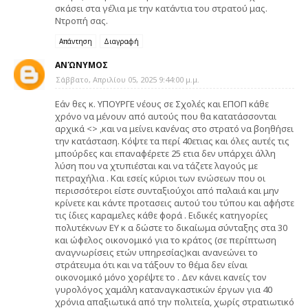
σκάσει στα γέλια με την κατάντια του στρατού μας.
Ντροπή σας.
Απάντηση
Διαγραφή
ΑΝΏΝΥΜΟΣ
Σάββατο, Απριλίου 05, 2025 9:44:00 μ.μ.
Εάν θες κ. ΥΠΟΥΡΓΕ νέους σε Σχολές και ΕΠΟΠ κάθε
χρόνο να μένουν από αυτούς που θα κατατάσσονται
αρχικά <> ,και να μείνει κανένας στο στρατό να βοηθήσει
την κατάσταση. Κόψτε τα περί 40ετιας και όλες αυτές τις
μπούρδες και επαναφέρετε 25 ετια δεν υπάρχει άλλη
λύση που να χτυπιέσται και να τάζετε λαγούς με
πετραχήλια . Και εσείς κύριοι των ενώσεων που οι
περισσότεροι είστε συνταξιούχοι από παλαιά και μην
κρίνετε και κάντε προτασεις αυτού του τύπου και αφήστε
τις ίδιες καραμελες κάθε φορά . Ειδικές κατηγορίες
πολυτέκνων ΕΥ κ α δώστε το δικαίωμα σύνταξης στα 30
και ώφελος οικονομικό για το κράτος (σε περίπτωση
αναγνωρίσεις ετών υπηρεσίας)και ανανεώνει το
στράτευμα ότι και να τάξουν το θέμα δεν είναι
οικονομικό μόνο χορέψτε το . Δεν κάνει κανείς τον
γυρολόγος χαμάλη καταναγκαστικών έργων για 40
χρόνια απαξιωτικά από την πολιτεία, χωρίς στρατιωτικό