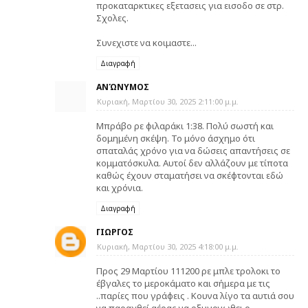
προκαταρκτικες εξετασεις για εισοδο σε στρ.
Σχολες.
Συνεχιστε να κοιμαστε...
Διαγραφή
ΑΝΏΝΥΜΟΣ
Κυριακή, Μαρτίου 30, 2025 2:11:00 μ.μ.
Μπράβο ρε φιλαράκι 1:38. Πολύ σωστή και
δομημένη σκέψη. Το μόνο άσχημο ότι
σπαταλάς χρόνο για να δώσεις απαντήσεις σε
κομματόσκυλα. Αυτοί δεν αλλάζουν με τίποτα
καθώς έχουν σταματήσει να σκέφτονται εδώ
και χρόνια.
Διαγραφή
ΓΙΩΡΓΟΣ
Κυριακή, Μαρτίου 30, 2025 4:18:00 μ.μ.
Προς 29 Μαρτίου 111200 ρε μπλε τρολοκι το
έβγαλες το μεροκάματο και σήμερα με τις
..παρίες που γράφεις . Κουνα λίγο τα αυτιά σου
να παραχθεί αέρας να οξυγονωθει ο