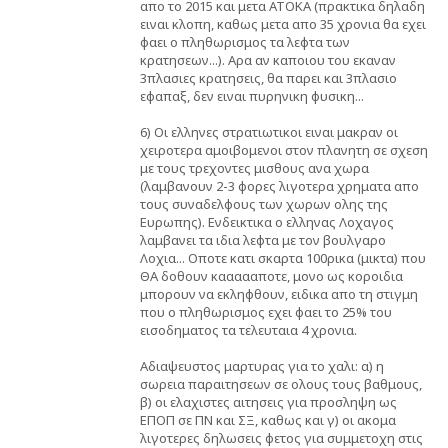
απο το 2015 και μετα ΑΤΟΚΑ (πρακτικα δηλαδη
ειναι κλοπη, καθως μετα απο 35 χρονια θα εχει
φαει ο πληθωρισμος τα λεφτα των
κρατησεων...). Αρα αν καποιου του εκαναν
3πλασιες κρατησεις, θα παρει και 3πλασιο
εφαπαξ, δεν ειναι πυρηνικη φυσικη...
6) Οι ελληνες στρατιωτικοι ειναι μακραν οι
χειροτερα αμοιβομενοι στον πλανητη σε σχεση
με τους τρεχοντες μισθους ανα χωρα
(λαμβανουν 2-3 φορες λιγοτερα χρηματα απο
τους συναδελφους των χωρων ολης της
Ευρωπης). Ενδεικτικα ο ελληνας Λοχαγος
λαμβανει τα ιδια λεφτα με τον βουλγαρο
Λοχια... Οποτε κατι σκαρτα 100ρικα (μικτα) που
ΘΑ δοθουν καααααποτε, μονο ως κοροιδια
μπορουν να εκληφθουν, ειδικα απο τη στιγμη
που ο πληθωρισμος εχει φαει το 25% του
εισοδηματος τα τελευταια 4 χρονια.
Αδιαψευστος μαρτυρας για το χαλι: α) η
σωρεια παραιτησεων σε ολους τους βαθμους,
β) οι ελαχιστες αιτησεις για προσληψη ως
ΕΠΟΠ σε ΠΝ και ΣΞ, καθως και γ) οι ακομα
λιγοτερες δηλωσεις φετος για συμμετοχη στις