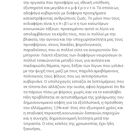
την εργασία που προσφέρει ως εθνική υπόθεση,
εξυπηρετεί και μεγάλα σ υ μ φ έ ρ ο ν τ α. Τα οποία ως
αδηφάγα κυβερνούν με διάφορα προσχήματα
καταστρέφοντας ανθρώπινες ζωές. Το μόνο που τους
ενδιαφέρει είναι η ε π ι β ί ω σ η των κατωτέρων
κοινωνικών τάξεων, προκειμένου αυτοί οι λίγοι να
απολαμβάνουν τα κέρδη τους, που οι πολλοί με την
βλακεία, την αγνοια και την υποχωρητικότητα μας τους
προσφέρουν, στους δεκάδες φορολογικούς
παραδείσους που οι πολλοί ούτε να ονειρευτούν δεν
μπορούν. Γιαυτό εξαιτίας των διαφόρων νευρώσεων οι
πολλοί τσακώνονται μεταξύ τους για ανόητα και
παιδαριώδη θέματα, προς δόξαν των λίγων που γελάνε
με την ψυχή τους μαζί με τους παχυλά αμειβόμενους
πολιτικούς τους φίλους που ως αντιπρόσωποι
κυβερνάνε. Ο υπολοχαγός εστιάζει σε λεπτομέρειες που
σε τίποτα δεν αλλάζουν την ουσία, αφού λησμονεί ότι θα
τα πάρουν πίσω με φόρους χωρίς καν να το καταλάβει.
Ηδη προβλέπεται σε αντιστάθμισμα της χαλάρωσης του
δημοσιονομικού κόφτη για τα εξοπλιστικά, η πρόσθεση
του ελλείμματος 1,5% κατ' έτος στο εξωτερικό χρέος και
η σταδιακή περικοπή κοινωνικών δαπανών,παροχών
και η συνεχής δημοσιονομική λιτότητα μετά την
τετραετία. Ο νέος κύκλος της χρεωκοπίας έχει ήδη
ξεκινήσει..