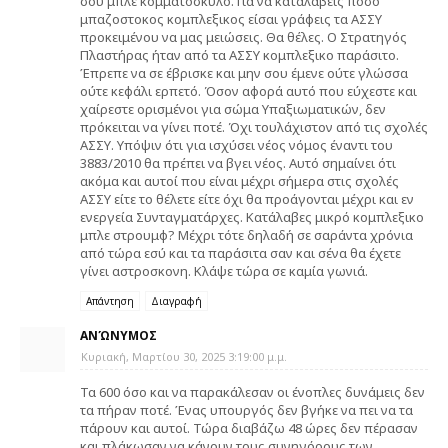
σου μπλε κομματοσκυλο. Για να καταλάβεις πόσο
μπαζοστοκος κομπλεξικος είσαι γράφεις τα ΑΣΣΥ
προκειμένου να μας μειώσεις. Θα θέλες. Ο Στρατηγός
Πλαστήρας ήταν από τα ΑΣΣΥ κομπλεξικο παράσιτο.
Έπρεπε να σε έβρισκε και μην σου έμενε ούτε γλώσσα
ούτε κεφάλι ερπετό. Όσον αφορά αυτό που εύχεστε και
χαίρεστε ορισμένοι για σώμα Υπαξιωματικών, δεν
πρόκειται να γίνει ποτέ. Όχι τουλάχιστον από τις σχολές
ΑΣΣΥ. Υπόψιν ότι για ισχύσει νέος νόμος έναντι του
3883/2010 θα πρέπει να βγει νέος. Αυτό σημαίνει ότι
ακόμα και αυτοί που είναι μέχρι σήμερα στις σχολές
ΑΣΣΥ είτε το θέλετε είτε όχι θα προάγονται μέχρι και εν
ενεργεία Συνταγματάρχες. Κατάλαβες μικρό κομπλεξικο
μπλε στρουμφ? Μέχρι τότε δηλαδή σε σαράντα χρόνια
από τώρα εσύ και τα παράσιτα σαν και σένα θα έχετε
γίνει αστροσκονη. Κλάψε τώρα σε καμία γωνιά.
Απάντηση
Διαγραφή
ΑΝΏΝΥΜΟΣ
Κυριακή, Μαρτίου 30, 2025 3:19:00 μ.μ.
Τα 600 όσο και να παρακάλεσαν οι ένοπλες δυνάμεις δεν
τα πήραν ποτέ. Ένας υπουργός δεν βγήκε να πει να τα
πάρουν και αυτοί. Τώρα διαβάζω 48 ώρες δεν πέρασαν
και πλάκωσαν να κάνουν τους συνηγόρους των