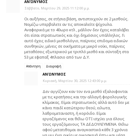
ΑΝΏΝΥΜΟΣ
Σάββατο, Μαρτίου 29, 2025 11:12:00 μ.μ.
Οι αυξήσεις, σε ετήσια βάση, αντιστοιχούν σε 2 μισθούς.
Νομίζω υπερβαλετε αν τις αποκαλείτε ψίχουλα.
Αναφορικά με το 40ωρο κτλ , μάλλον δεν έχεις καταλάβει
ότι είσαι στρατιωτικός και όχι δημόσιος υπάλληλος. Γι
αυτό έχεις ειδικό μισθολόγιο, παίρνεις επιδομα ειδικών
συνθηκών, μένεις σε οικήματα με μικρό νοίκι, παίρνεις
μεταθέσεις εξωτερικού με τριπλό μισθό και σύνταξη στα
53 με εφαπαξ 4πλασιο από των Δ.Υ.
Απάντηση
Διαγραφή
ΑΝΏΝΥΜΟΣ
Κυριακή, Μαρτίου 30, 2025 12:43:00 μ.μ.
Δεν αγγίζουν καν τον ενα μισθό εξαλοιφονται
με τις κρατήσεις και την αλλαγή φορολογικής
κλίμακας. Είμαι στρατιωτικός αλλά αυτό δεν με
κάνει παιδί κατώτερου Θεού, ειλωτα,
λαθρομεταναστη, ή κορόιδο. Είμαι
εργαζόμενος και θέλω ΟΤΙ ισχύει για όλους
τους εργαζόμενους ΤΑ ΔΕΔΟΥΛΕΥΜΕΝΑ. Θέλω
αφού μετατιθομαι αναγκαστικά κάθε 3 χρόνια
να μιυ έχει οικία με οικοσκευή έστω και μέσα