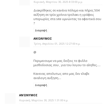
Κυριακή, Μαρτίου 30, 2025 8:33:00 μ.μ.
Διακρίθηκες σε κανένα πόλεμο και πήρες 504
αύξηση σε τρία χρόνια τρολακι η γράφεις
υπερωρίες στα site υμνώντας τα αφεντικά σου
?
Διαγραφή
ΑΝΏΝΥΜΟΣ
Τρίτη, Απριλίου 01, 2025 12:27:00 π.μ.
@
Περιμενουμε να μας δειξεις το φυλλο
μισθοδοσιας σου , για του λογου το αληθες.....
Κανενας απολυτως απο μας δεν ελαβε
αναλογη αυξηση....
Διαγραφή
ΑΝΏΝΥΜΟΣ
Κυριακή, Μαρτίου 30, 2025 1:31:00 π.μ.