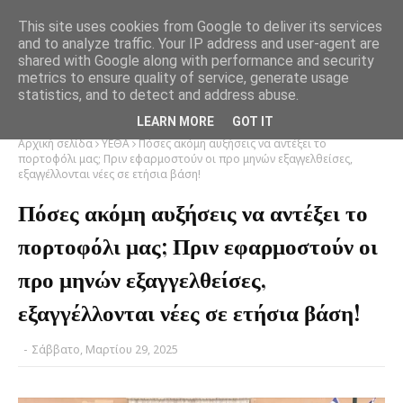
This site uses cookies from Google to deliver its services
and to analyze traffic. Your IP address and user-agent are
shared with Google along with performance and security
metrics to ensure quality of service, generate usage
statistics, and to detect and address abuse.
LEARN MORE
GOT IT
Αρχική σελίδα
ΥΕΘΑ
Πόσες ακόμη αυξήσεις να αντέξει το
πορτοφόλι μας; Πριν εφαρμοστούν οι προ μηνών εξαγγελθείσες,
εξαγγέλλονται νέες σε ετήσια βάση!
Πόσες ακόμη αυξήσεις να αντέξει το
πορτοφόλι μας; Πριν εφαρμοστούν οι
προ μηνών εξαγγελθείσες,
εξαγγέλλονται νέες σε ετήσια βάση!
-
Σάββατο, Μαρτίου 29, 2025