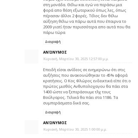
στη μονάδα. Θέλω και εγώ να περάσω μια
φορά απο θέση εξωτερικού όπως λες, όπως
πέρασαν άλλοι 2 φορές. Τέλος δεν θέλω
αύξηση θέλω να πάρω αυτά που έπαιρνα το
2009 γιατί ήταν περισσότερα απο αυτά που θα
πάρω τώρα
Διαγραφή
ΑΝΏΝΥΜΟΣ
Κυριακή, Μαρτίου 30, 2025 12:57:00 μ.μ.
Επειδή είσαι ανίδεος σε ενημερώνω ότι στις
αυξήσεις που ανακοινώθηκαν το 45% αφορά
κρατήσεις. Ο Κος Φλώρος ενδεικτικά είπε ότι ο
πρώτος μισθός Ανθυπολοχαγου θα πάει στα
1400 ώστε να ξεπεράσουμε τλχ τους
Βούλγαρος. Τελικά θα πάει στα 1186. Τα
συμπεράσματα δικά σας.
Διαγραφή
ΑΝΏΝΥΜΟΣ
Κυριακή, Μαρτίου 30, 2025 1:00:00 μ.μ.