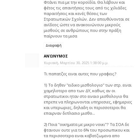
Φτάνει πια με την κοροϊδία. Θα λάβουν και
φέτος τις απαντήσεις τους από τις χιλιάδες
παραιτήσεις και κενές θέσεις των
Στρατιωτικών Σχολών. Δεν απευθύνονται σε
ανίδεος ώστε να ανακοινώνουν μικρούς
μισθούς σε ανθρώπους που στην πράξη
παίρνουν τα μισα
Διαγραφή
ΑΝΏΝΥΜΟΣ
Κυριακή, Μαρτίου 30, 2025 1:38:00 μ.μ.
Τι παπατζες ειναι αυτες που γραφεις?
1) Το δηθεν "ειδικο μισθολογιο" των στρ. ειναι
χαμηλοτερο απο των ΔΥ, καθως αν οι
στρατιωτικοι ηταν στο ειναιο μισθολογιο θα
επρεπε να πληρωνονται υπηρεσιες, εφημεριες
και υπερωριες, δηλαδη οι περισσοτεροι θα
επαιρναν διπλασιο μισθο...
2) Ποια "οικηματα με μικρο νοικι"? Τα ΣΟΑ δε
φτανουν ουτε για το 6% του προσωπικου και
τα περισσοτερα ειναι καβατζωμενα απο