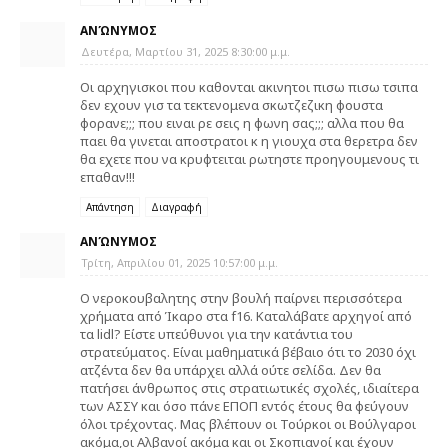
ΑΝΏΝΥΜΟΣ
Δευτέρα, Μαρτίου 31, 2025 8:30:00 μ.μ.
Οι αρχηγισκοι που καθονται ακινητοι πισω πισω τσιπα
δεν εχουν γισ τα τεκτενομενα σκωτζεζικη φουστα
φορανε;;; που ειναι ρε σεις η φωνη σας;;; αλλα που θα
παει θα γινεται αποστρατοι κ η γιουχα στα θερετρα δεν
θα εχετε που να κρυφτειται ρωτηστε προηγουμενους τι
επαθαν!!!
Απάντηση
Διαγραφή
ΑΝΏΝΥΜΟΣ
Τρίτη, Απριλίου 01, 2025 10:57:00 μ.μ.
Ο νεροκουβαλητης στην βουλή παίρνει περισσότερα
χρήματα από Ίκαρο στα f16. Καταλάβατε αρχηγοί από
τα lidl? Είστε υπεύθυνοι για την κατάντια του
στρατεύματος. Είναι μαθηματικά βέβαιο ότι το 2030 όχι
ατζέντα δεν θα υπάρχει αλλά ούτε σελίδα. Δεν θα
πατήσει άνθρωπος στις στρατιωτικές σχολές, ιδιαίτερα
των ΑΣΣΥ και όσο πάνε ΕΠΟΠ εντός έτους θα φεύγουν
όλοι τρέχοντας. Μας βλέπουν οι Τούρκοι οι Βούλγαροι
ακόμα,οι Αλβανοί ακόμα και οι Σκοπιανοί και έχουν