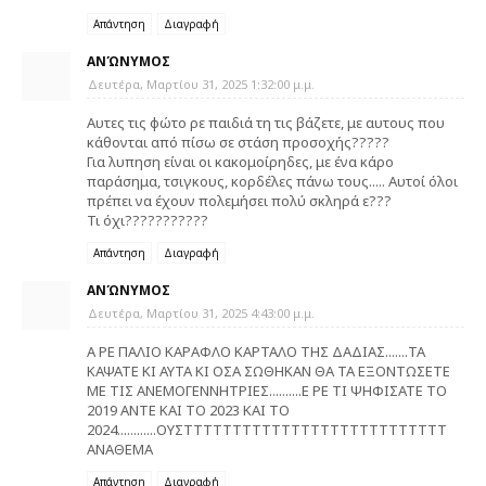
Απάντηση
Διαγραφή
ΑΝΏΝΥΜΟΣ
Δευτέρα, Μαρτίου 31, 2025 1:32:00 μ.μ.
Αυτες τις φώτο ρε παιδιά τη τις βάζετε, με αυτους που
κάθονται από πίσω σε στάση προσοχής?????
Για λυπηση είναι οι κακομοίρηδες, με ένα κάρο
παράσημα, τσιγκους, κορδέλες πάνω τους..... Αυτοί όλοι
πρέπει να έχουν πολεμήσει πολύ σκληρά ε???
Τι όχι???????????
Απάντηση
Διαγραφή
ΑΝΏΝΥΜΟΣ
Δευτέρα, Μαρτίου 31, 2025 4:43:00 μ.μ.
Α ΡΕ ΠΑΛΙΟ ΚΑΡΑΦΛΟ ΚΑΡΤΑΛΟ ΤΗΣ ΔΑΔΙΑΣ.......ΤΑ
ΚΑΨΑΤΕ ΚΙ ΑΥΤΑ ΚΙ ΟΣΑ ΣΩΘΗΚΑΝ ΘΑ ΤΑ ΕΞΟΝΤΩΣΕΤΕ
ΜΕ ΤΙΣ ΑΝΕΜΟΓΕΝΝΗΤΡΙΕΣ..........Ε ΡΕ ΤΙ ΨΗΦΙΣΑΤΕ ΤΟ
2019 ΑΝΤΕ ΚΑΙ ΤΟ 2023 ΚΑΙ ΤΟ
2024............ΟΥΣΤΤΤΤΤΤΤΤΤΤΤΤΤΤΤΤΤΤΤΤΤΤΤΤΤΤΤ
ΑΝΑΘΕΜΑ
Απάντηση
Διαγραφή