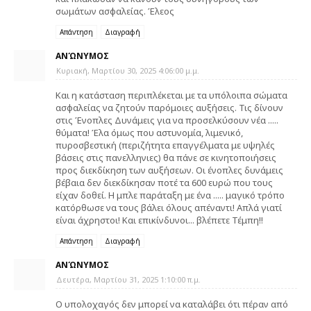
σωμάτων ασφαλείας. Έλεος
Απάντηση
Διαγραφή
ΑΝΏΝΥΜΟΣ
Κυριακή, Μαρτίου 30, 2025 4:06:00 μ.μ.
Και η κατάσταση περιπλέκεται με τα υπόλοιπα σώματα
ασφαλείας να ζητούν παρόμοιες αυξήσεις. Τις δίνουν
στις Ένοπλες Δυνάμεις για να προσελκύσουν νέα .....
θύματα! Έλα όμως που αστυνομία, λιμενικό,
πυροσβεστική (περιζήτητα επαγγέλματα με υψηλές
βάσεις στις πανελληνιες) θα πάνε σε κινητοποιήσεις
προς διεκδίκηση των αυξήσεων. Οι ένοπλες δυνάμεις
βέβαια δεν διεκδίκησαν ποτέ τα 600 ευρώ που τους
είχαν δοθεί. Η μπλε παράταξη με ένα ..... μαγικό τρόπο
κατόρθωσε να τους βάλει όλους απέναντι! Απλά γιατί
είναι άχρηστοι! Και επικίνδυνοι... βλέπετε Τέμπη!!
Απάντηση
Διαγραφή
ΑΝΏΝΥΜΟΣ
Δευτέρα, Μαρτίου 31, 2025 1:10:00 π.μ.
Ο υπολοχαγός δεν μπορεί να καταλάβει ότι πέραν από