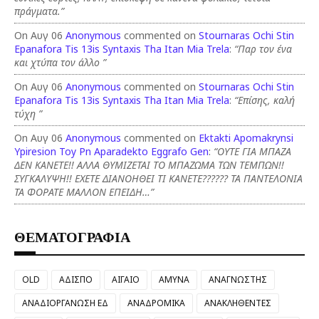
πράγματα.”
On Αυγ 06
Anonymous
commented on
Stournaras Ochi Stin
Epanafora Tis 13is Syntaxis Tha Itan Mia Trela
:
“Παρ τον ένα
και χτύπα τον άλλο ”
On Αυγ 06
Anonymous
commented on
Stournaras Ochi Stin
Epanafora Tis 13is Syntaxis Tha Itan Mia Trela
:
“Επίσης, καλή
τύχη ”
On Αυγ 06
Anonymous
commented on
Ektakti Apomakrynsi
Ypiresion Toy Pn Aparadekto Eggrafo Gen
:
“ΟΥΤΕ ΓΙΑ ΜΠΑΖΑ
ΔΕΝ ΚΑΝΕΤΕ!! ΑΛΛΑ ΘΥΜΙΖΕΤΑΙ ΤΟ ΜΠΑΖΩΜΑ ΤΩΝ ΤΕΜΠΩΝ!!
ΣΥΓΚΑΛΥΨΗ!! ΕΧΕΤΕ ΔΙΑΝΟΗΘΕΙ ΤΙ ΚΑΝΕΤΕ?????? ΤΑ ΠΑΝΤΕΛΟΝΙΑ
ΤΑ ΦΟΡΑΤΕ ΜΑΛΛΟΝ ΕΠΕΙΔΗ…”
ΘΕΜΑΤΟΓΡΑΦΙΑ
OLD
ΑΔΙΣΠΟ
ΑΙΓΑΙΟ
ΑΜΥΝΑ
ΑΝΑΓΝΩΣΤΗΣ
ΑΝΑΔΙΟΡΓΑΝΩΣΗ ΕΔ
ΑΝΑΔΡΟΜΙΚΑ
ΑΝΑΚΛΗΘΕΝΤΕΣ