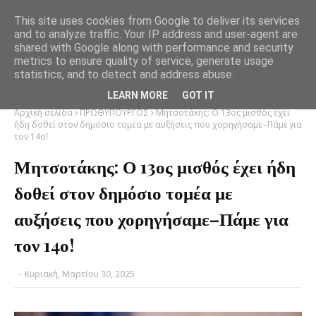
This site uses cookies from Google to deliver its services
and to analyze traffic. Your IP address and user-agent are
shared with Google along with performance and security
metrics to ensure quality of service, generate usage
statistics, and to detect and address abuse.
LEARN MORE
GOT IT
Αρχική σελίδα
ΠΡΩΘΥΠΟΥΡΓΟΣ
Μητσοτάκης: Ο 13ος μισθός έχει
ήδη δοθεί στον δημόσιο τομέα με αυξήσεις που χορηγήσαμε–Πάμε για
τον 14ο!
Μητσοτάκης: Ο 13ος μισθός έχει ήδη
δοθεί στον δημόσιο τομέα με
αυξήσεις που χορηγήσαμε–Πάμε για
τον 14ο!
-
Κυριακή, Μαρτίου 30, 2025