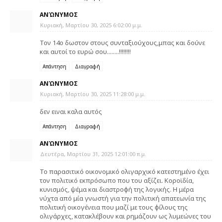
ΑΝΏΝΥΜΟΣ
Κυριακή, Μαρτίου 30, 2025 6:02:00 μ.μ.
Τον 14ο δωστον στους συνταξιούχους,μπας και δούνε
και αυτοί το ευρώ σου........!!!!!!!!
Απάντηση
Διαγραφή
ΑΝΏΝΥΜΟΣ
Κυριακή, Μαρτίου 30, 2025 11:28:00 μ.μ.
δεν ειναι καλα αυτός
Απάντηση
Διαγραφή
ΑΝΏΝΥΜΟΣ
Δευτέρα, Μαρτίου 31, 2025 12:01:00 π.μ.
Το παρασιτικό οικονομικό ολιγαρχικό κατεστημένο έχει
τον πολιτικό εκπρόσωπο που του αξίζει. Κοροϊδία,
κυνισμός, ψέμα και διαστροφή της λογικής. Η μέρα
νύχτα από μία γνωστή για την πολιτική απατεωνία της
πολιτική οικογένεια που μαζί με τους φίλους της
ολιγάρχες, κατακλέβουν και ρημάζουν ως λυμεώνες του