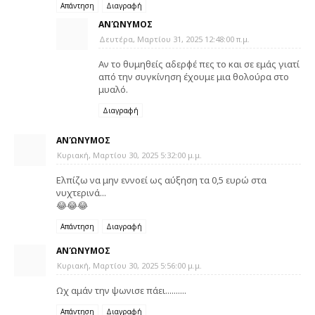
Απάντηση
Διαγραφή
ΑΝΏΝΥΜΟΣ
Δευτέρα, Μαρτίου 31, 2025 12:48:00 π.μ.
Αν το θυμηθείς αδερφέ πες το και σε εμάς γιατί
από την συγκίνηση έχουμε μια θολούρα στο
μυαλό.
Διαγραφή
ΑΝΏΝΥΜΟΣ
Κυριακή, Μαρτίου 30, 2025 5:32:00 μ.μ.
Ελπίζω να μην εννοεί ως αύξηση τα 0,5 ευρώ στα
νυχτερινά...
😂😂😂
Απάντηση
Διαγραφή
ΑΝΏΝΥΜΟΣ
Κυριακή, Μαρτίου 30, 2025 5:56:00 μ.μ.
Ωχ αμάν την ψωνισε πάει..........
Απάντηση
Διαγραφή