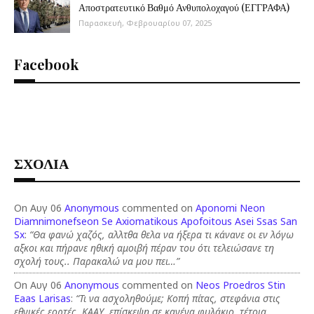
Αποστρατευτικό Βαθμό Ανθυπολοχαγού (ΕΓΓΡΑΦΑ)
Παρασκευή, Φεβρουαρίου 07, 2025
Facebook
ΣΧΟΛΙΑ
On Αυγ 06
Anonymous
commented on
Aponomi Neon
Diamnimonefseon Se Axiomatikous Apofoitous Asei Ssas San
Sx
:
“Θα φανώ χαζός, αλλτθα θελα να ήξερα τι κάνανε οι εν λόγω
αξκοι και πήρανε ηθική αμοιβή πέραν του ότι τελειώσανε τη
σχολή τους.. Παρακαλώ να μου πει…”
On Αυγ 06
Anonymous
commented on
Neos Proedros Stin
Eaas Larisas
:
“Τι να ασχοληθούμε; Κοπή πίτας, στεφάνια στις
εθνικές εορτές, ΚΑΑΥ, επίσκεψη σε κανένα φυλάκιο, τέτοια