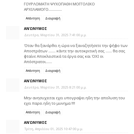
ΓΟΥΡΛΟΜΑΤΗ ΨΥΧΟΠΑΘΗ ΜΟΓΓΟΛΙΚΟ
ΑΡΧΙΛΑΜΟΓΟ...............
Απάντηση
Διαγραφή
ΑΝΏΝΥΜΟΣ
Δευτέρα, Μαρτίου 31, 2025 7:41:00 μ.μ.
Όταν θα ξανάρθει η ώρα να ξαναζητήσετε την ψήφο των
Αποστράτων ........ κάντε την αυτοκριτική σας ....... θα σας
φταίνε Αποκλειστικά τα έργα σας και ΌΧΙ οι
Απόστρατοι.......
Απάντηση
Διαγραφή
ΑΝΏΝΥΜΟΣ
Δευτέρα, Μαρτίου 31, 2025 8:21:00 μ.μ.
Μην ανησυχειται εχει υπογραψει ηδη την απολυση του
εχει παρει ηδη το μυνημα !!!!
Απάντηση
Διαγραφή
ΑΝΏΝΥΜΟΣ
Τρίτη, Απριλίου 01, 2025 10:47:00 μ.μ.