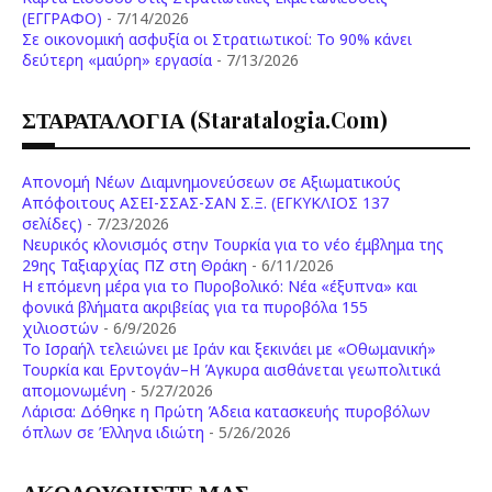
(ΕΓΓΡΑΦΟ)
- 7/14/2026
Σε οικονομική ασφυξία οι Στρατιωτικοί: Το 90% κάνει
δεύτερη «μαύρη» εργασία
- 7/13/2026
ΣΤΑΡΑΤΑΛΟΓΙΑ (staratalogia.com)
Απονομή Νέων Διαμνημονεύσεων σε Αξιωματικούς
Απόφοιτους ΑΣΕΙ-ΣΣΑΣ-ΣΑΝ Σ.Ξ. (ΕΓΚΥΚΛΙΟΣ 137
σελίδες)
- 7/23/2026
Νευρικός κλονισμός στην Τουρκία για το νέο έμβλημα της
29ης Ταξιαρχίας ΠΖ στη Θράκη
- 6/11/2026
Η επόμενη μέρα για το Πυροβολικό: Νέα «έξυπνα» και
φονικά βλήματα ακριβείας για τα πυροβόλα 155
χιλιοστών
- 6/9/2026
Το Ισραήλ τελειώνει με Ιράν και ξεκινάει με «Οθωμανική»
Τουρκία και Ερντογάν–Η Άγκυρα αισθάνεται γεωπολιτικά
απομονωμένη
- 5/27/2026
Λάρισα: Δόθηκε η Πρώτη Άδεια κατασκευής πυροβόλων
όπλων σε Έλληνα ιδιώτη
- 5/26/2026
ΑΚΟΛΟΥΘΗΣΤΕ ΜΑΣ