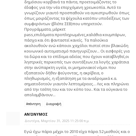
δημόσιου κορβανά τα πάντα, προετοιμάζοντες το
έδαφος για την νέα επερχόμενη χρεωκοπία. Αυτό το
γνωρίζουν γιαυτό προσπαθούν να αγκιστρωθούν όπως
όπως μοιράζοντας τα ψίχουλα κατόπιν υποδείξεως των
συμφερόντων (βλέπε ΣΕΒ)που υπηρετούν.
Προγράμματα, μάρκετ
pass,επιδόματα.προπληρωμένες,καλάθια κουμπάρων,
πάσχα και ότι φανταστεί κανείς. Τα παλούκια
ακολουθούν ενώ κάποιοι χαχόλοι πιστοί στον βλακώδη
κοινωνικό αυτοματισμό πανηγυρίζουν... Οι εισφορές για
τα δώρα και το επίδομα αδείας που έχουν καταβληθεί,οι
ληστρικές περικοπές των συντάξεων,τα λογής χαράτσια
στην ανύπαρκτη υγεία, οι μνημονιακοί νόμοι που
εξαπατούν δήθεν φεύγοντας, η ακρίβεια, ο
πληθωρισμός, η εξαπάτηση με τα αναδρομικά κ.α.
σηματοδοτούν γιαυτόν λεπτομέρειες... Λες και πληρώνει
από την τσέπη του και τον κόπο του.. Και τα ούγκανα το
απολαμβάνουν...
Απάντηση
Διαγραφή
ΑΝΏΝΥΜΟΣ
Δευτέρα, Μαρτίου 31, 2025 11:25:00 π.μ.
Εγώ έχω πάρει μέχρι το 2010 είχα πάρει 52 μισθούς και ο