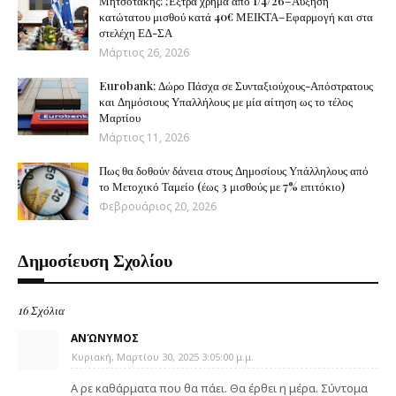
Μητσοτάκης: ;Έξτρα χρήμα από 1/4/26–Αύξηση
κατώτατου μισθού κατά 40€ ΜΕΙΚΤΑ–Εφαρμογή και στα
στελέχη ΕΔ-ΣΑ
Μάρτιος 26, 2026
Eurobank: Δώρο Πάσχα σε Συνταξιούχους-Απόστρατους
και Δημόσιους Υπαλλήλους με μία αίτηση ως το τέλος
Μαρτίου
Μάρτιος 11, 2026
Πως θα δοθούν δάνεια στους Δημοσίους Υπάλληλους από
το Μετοχικό Ταμείο (έως 3 μισθούς με 7% επιτόκιο)
Φεβρουάριος 20, 2026
Δημοσίευση Σχολίου
16 Σχόλια
ΑΝΏΝΥΜΟΣ
Κυριακή, Μαρτίου 30, 2025 3:05:00 μ.μ.
Α ρε καθάρματα που θα πάει. Θα έρθει η μέρα. Σύντομα