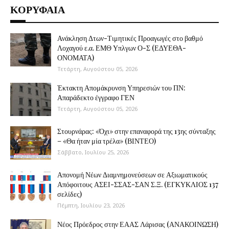
ΚΟΡΥΦΑΙΑ
Ανάκληση Δτων-Τιμητικές Προαγωγές στο βαθμό
Λοχαγού ε.α. ΕΜΘ Υπλγων Ο-Σ (ΕΔΥΕΘΑ-
ΟΝΟΜΑΤΑ)
Τετάρτη, Αυγούστου 05, 2026
Έκτακτη Απομάκρυνση Υπηρεσιών του ΠΝ:
Απαράδεκτο έγγραφο ΓΕΝ
Τετάρτη, Αυγούστου 05, 2026
Στουρνάρας: «Όχι» στην επαναφορά της 13ης σύνταξης
– «Θα ήταν μία τρέλα» (ΒΙΝΤΕΟ)
Σάββατο, Ιουλίου 25, 2026
Απονομή Νέων Διαμνημονεύσεων σε Αξιωματικούς
Απόφοιτους ΑΣΕΙ-ΣΣΑΣ-ΣΑΝ Σ.Ξ. (ΕΓΚΥΚΛΙΟΣ 137
σελίδες)
Πέμπτη, Ιουλίου 23, 2026
Νέος Πρόεδρος στην ΕΑΑΣ Λάρισας (ΑΝΑΚΟΙΝΩΣΗ)