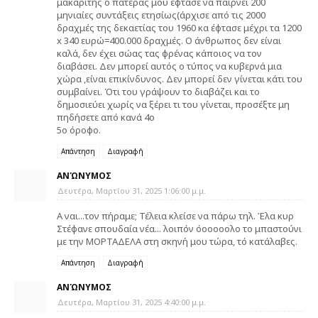
μακαρίτης ο πατέρας μου έφτασε να παίρνει 200
μηνιαίες συντάξεις ετησίως(άρχισε από τις 2000
δραχμές της δεκαετίας του 1960 κα έφτασε μέχρι τα 1200
x 340 ευρώ=400.000 δραχμές. Ο άνθρωπος δεν είναι
καλά, δεν έχει σώας τας φρένας κάποιος να τον
διαβάσει. Δεν μπορεί αυτός ο τύπος να κυβερνά μια
χώρα ,είναι επικίνδυνος. Δεν μπορεί δεν γίνεται κάτι του
συμβαίνει. Ότι του γράψουν το διαβάζει και το
δημοσιεύει χωρίς να ξέρει τι του γίνεται, προσέξτε μη
πηδήσετε από κανά 4ο
5ο όροφο.
Απάντηση
Διαγραφή
ΑΝΏΝΥΜΟΣ
Δευτέρα, Μαρτίου 31, 2025 1:06:00 μ.μ.
Α ναι...τον πήραμε; Τέλεια κλείσε να πάρω τηλ. Έλα κυρ
Στέφανε σπουδαία νέα... λοιπόν όοοοοολο το μπαστούνι
με την ΜΟΡΤΑΔΕΛΑ στη σκηνή μου τώρα, τό κατάλαβες.
Απάντηση
Διαγραφή
ΑΝΏΝΥΜΟΣ
Δευτέρα, Μαρτίου 31, 2025 4:40:00 μ.μ.