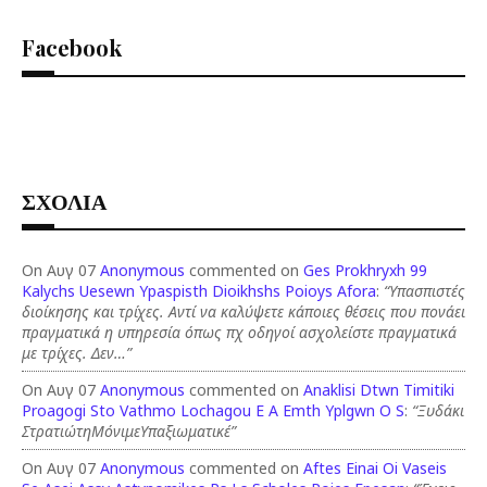
Facebook
ΣΧΟΛΙΑ
On Αυγ 07
Anonymous
commented on
Ges Prokhryxh 99
Kalychs Uesewn Ypaspisth Dioikhshs Poioys Afora
:
“Υπασπιστές
διοίκησης και τρίχες. Αντί να καλύψετε κάποιες θέσεις που πονάει
πραγματικά η υπηρεσία όπως πχ οδηγοί ασχολείστε πραγματικά
με τρίχες. Δεν…”
On Αυγ 07
Anonymous
commented on
Anaklisi Dtwn Timitiki
Proagogi Sto Vathmo Lochagou E A Emth Yplgwn O S
:
“Ξυδάκι
ΣτρατιώτηΜόνιμεΥπαξιωματικέ”
On Αυγ 07
Anonymous
commented on
Aftes Einai Oi Vaseis