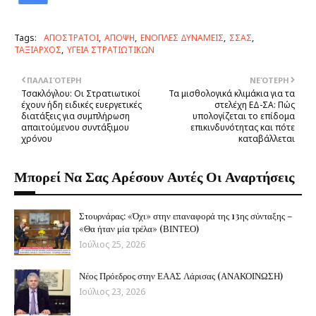
Tags:
ΑΠΟΣΤΡΑΤΟΙ
ΑΠΟΨΗ
ΕΝΟΠΛΕΣ ΔΥΝΑΜΕΙΣ
ΣΣΑΣ
ΤΑΞΙΑΡΧΟΣ
ΥΓΕΙΑ ΣΤΡΑΤΙΩΤΙΚΩΝ
ΠΑΛΑΙΌΤΕΡΗ
ΝΕΌΤΕΡΗ
Τσακλόγλου: Οι Στρατιωτικοί
Τα μισθολογικά κλιμάκια για τα
έχουν ήδη ειδικές ευεργετικές
στελέχη ΕΔ-ΣΑ: Πώς
διατάξεις για συμπλήρωση
υπολογίζεται το επίδομα
απαιτούμενου συντάξιμου
επικινδυνότητας και πότε
χρόνου
καταβάλλεται
Μπορεί Να Σας Αρέσουν Αυτές Οι Αναρτήσεις
Στουρνάρας: «Όχι» στην επαναφορά της 13ης σύνταξης –
«Θα ήταν μία τρέλα» (ΒΙΝΤΕΟ)
Ιούλιος 25, 2026
Νέος Πρόεδρος στην ΕΑΑΣ Λάρισας (ΑΝΑΚΟΙΝΩΣΗ)
Ιούλιος 23, 2026