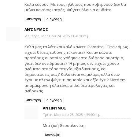
Καλά κάνουν. Με τους ηλίθιους που κυβερνούν δεν θα
μείνει κανένας ιατρός. Φύγετε όλοι να σωθείτε.
Απάντηση
Διαγραφή
ΑΝΏΝΥΜΟΣ
Δευτέρα, Μαρτίου 24, 2025 11:41:00 π.μ.
Καλά μας τα λέτε και καλά κάνετε. Εννοείται. Όταν όμως
είχατε θέσεις ευθύνης τι κάνατε? Και αν κάνατε
προτάσεις οι οποίες χάθηκαν στα διάφορα συρτάρια,
γιατί δεν αντιδράσατε? Ή μήπως δεν είχατε χρόνο
ανάμεσα στα τόσα πτυχία, εξειδικευσεις, και
δημοσιεύσεις σας? Καλό είναι να μιλάμε, αλλά όταν
έχουμε πλέον φύγει τι σημασία και αξία έχει? Μετά την
απομάκρυνση όλα είναι απλά δευτερολογιες και
άνθρακας.
Απάντηση
Διαγραφή
ΑΝΏΝΥΜΟΣ
Τρίτη, Μαρτίου 25, 2025 4:59:00 π.μ.
Μια ζωή Θεσσαλονίκη.
Διαγραφή