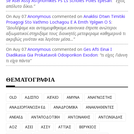
Se Asei Assy Astynomikes Ps Ls Scholes Poies Epesan
:
“Έχεις
απόλυτο δίκιο.”
On Αυγ 07
Anonymous
commented on
Anaklisi Dtwn Timitiki
Proagogi Sto Vathmo Lochagou E A Emth Yplgwn O S
:
“Δουλέψαμε και ανταμειφθηκαμε.κανονικα έπρεπε ανώτεροι
αξιωματικοί.στηριξαμε τους διοικητές.μετεφεραμε καθημερινά τι
ακριβώς γινόταν και λεγόταν μέσα…”
On Αυγ 07
Anonymous
commented on
Ges Afti Einai I
Diadikasia Gia Prokatavoli Odoiporikon Exodon
:
“τι είχες Γιάννη
τι είχα πάντα”
ΘΕΜΑΤΟΓΡΑΦΙΑ
OLD
ΑΔΙΣΠΟ
ΑΙΓΑΙΟ
ΑΜΥΝΑ
ΑΝΑΓΝΩΣΤΗΣ
ΑΝΑΔΙΟΡΓΑΝΩΣΗ ΕΔ
ΑΝΑΔΡΟΜΙΚΑ
ΑΝΑΚΛΗΘΕΝΤΕΣ
ΑΝΕΑΕΔ
ΑΝΤΑΠΟΔΟΤΙΚΗ
ΑΝΤΩΝΑΚΗΣ
ΑΝΤΩΝΙΑΔΗΣ
ΑΟΖ
ΑΣΕΙ
ΑΣΣΥ
ΑΤΤΙΑΣ
ΒΕΡΥΚΙΟΣ