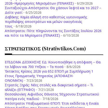
2026–Ημερομηνίες Μερισμάτων (ΠΙΝΑΚΕΣ)
- 6/29/2026
Συνταξιούχοι-Απόστρατοι: Θα χάσουν λεφτά και το 2027 –
Δείτε γιατί
- 6/25/2026
Δαβάκης: Καμία αλλαγή στο καθεστώς υγειονομικής
περίθαλψης αποστράτων και μελών οικογένειάς
τους
- 6/18/2026
Aπόστρατοι: Πότε πληρώνονται τις Συντάξεις Ιουλίου 2026
και πότε τα Μερίσματα (ΠΙΝΑΚΕΣ)
- 6/10/2026
ΣΤΡΑΤΙΩΤΙΚΟΣ (stratiwtikos.com)
ΕΠΙΔΟΜΑ ΔΙΟΙΚΗΣΗΣ ΕΔ: Κοινοποιήθηκε η απόφαση – Θα
το λάβουν και 700 Υπξκοι – Τα ποσά
- 8/6/2026
Έκτακτες Κρίσεις 2026 για 652 ΕΠΟΠ με Συμπλήρωση 1
έτους Πραγματικής Υπηρεσίας (ΑΠΟΦΑΣΗ-
ONOMATA)
- 7/23/2026
Στρατός Ξηράς: Νέες στολές και διακριτικά σήματα – Τι
αλλάζει (ΕΓΓΡΑΦΟ)
- 7/21/2026
Θεσσαλονίκη: Αιφνίδιος Θάνατος 50χρονου Στρατιωτικού
πατέρα ενός παιδιού
- 7/18/2026
Απόστρατοι Υπαξιωματικοί-ΕΠΟΠ: Έτσι εκδίδεται η Ενιαία
Κάρτα Εισόδου στις Στρατιωτικές Εκμεταλλεύσεις