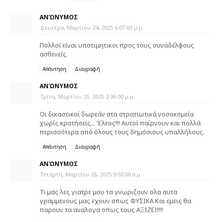
ΑΝΏΝΥΜΟΣ
Δευτέρα, Μαρτίου 24, 2025 6:07:00 μ.μ.
Πολλοί είναι υποτιμητικοι προς τους συναδέλφους
ασθενείς.
Απάντηση
Διαγραφή
ΑΝΏΝΥΜΟΣ
Τρίτη, Μαρτίου 25, 2025 2:36:00 μ.μ.
Οι δικαστικοί δωρεάν στα στρατιωτικά νοσοκομεία
χωρίς κρατήσεις... Έλεος!!! Αυτοί παίρνουν και πολλά
περισσότερα από όλους τους δημόσιους υπαλλήλους.
Απάντηση
Διαγραφή
ΑΝΏΝΥΜΟΣ
Τετάρτη, Μαρτίου 26, 2025 9:02:00 π.μ.
Τι μας λες γιατρε μου τα γνωριζουν ολα αυτα
γραμμενους μας εχουν οπως ΦΥΣΙΚΑ Και εμεις θα
παρουν τα αναλογα οπως τους ΑΞΙΖΕΙ!!!!