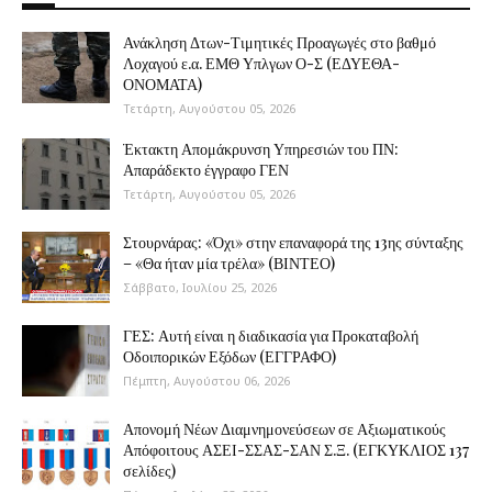
Ανάκληση Δτων-Τιμητικές Προαγωγές στο βαθμό
Λοχαγού ε.α. ΕΜΘ Υπλγων Ο-Σ (ΕΔΥΕΘΑ-
ΟΝΟΜΑΤΑ)
Τετάρτη, Αυγούστου 05, 2026
Έκτακτη Απομάκρυνση Υπηρεσιών του ΠΝ:
Απαράδεκτο έγγραφο ΓΕΝ
Τετάρτη, Αυγούστου 05, 2026
Στουρνάρας: «Όχι» στην επαναφορά της 13ης σύνταξης
– «Θα ήταν μία τρέλα» (ΒΙΝΤΕΟ)
Σάββατο, Ιουλίου 25, 2026
ΓΕΣ: Αυτή είναι η διαδικασία για Προκαταβολή
Οδοιπορικών Εξόδων (ΕΓΓΡΑΦΟ)
Πέμπτη, Αυγούστου 06, 2026
Απονομή Νέων Διαμνημονεύσεων σε Αξιωματικούς
Απόφοιτους ΑΣΕΙ-ΣΣΑΣ-ΣΑΝ Σ.Ξ. (ΕΓΚΥΚΛΙΟΣ 137
σελίδες)