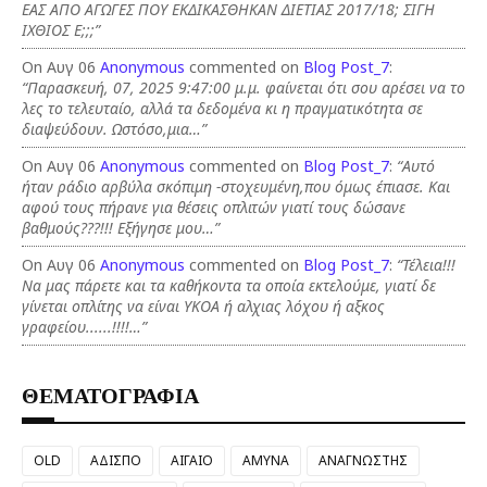
ΕΑΣ ΑΠΟ ΑΓΩΓΕΣ ΠΟΥ ΕΚΔΙΚΑΣΘΗΚΑΝ ΔΙΕΤΙΑΣ 2017/18; ΣΙΓΗ
ΙΧΘΙΟΣ Ε;;;”
On Αυγ 06
Anonymous
commented on
Blog Post_7
:
“Παρασκευή, 07, 2025 9:47:00 μ.μ. φαίνεται ότι σου αρέσει να το
λες το τελευταίο, αλλά τα δεδομένα κι η πραγματικότητα σε
διαψεύδουν. Ωστόσο,μια…”
On Αυγ 06
Anonymous
commented on
Blog Post_7
:
“Αυτό
ήταν ράδιο αρβύλα σκόπιμη -στοχευμένη,που όμως έπιασε. Και
αφού τους πήρανε για θέσεις οπλιτών γιατί τους δώσανε
βαθμούς???!!! Εξήγησε μου…”
On Αυγ 06
Anonymous
commented on
Blog Post_7
:
“Τέλεια!!!
Να μας πάρετε και τα καθήκοντα τα οποία εκτελούμε, γιατί δε
γίνεται οπλίτης να είναι ΥΚΟΑ ή αλχιας λόχου ή αξκος
γραφείου......!!!!…”
ΘΕΜΑΤΟΓΡΑΦΙΑ
OLD
ΑΔΙΣΠΟ
ΑΙΓΑΙΟ
ΑΜΥΝΑ
ΑΝΑΓΝΩΣΤΗΣ