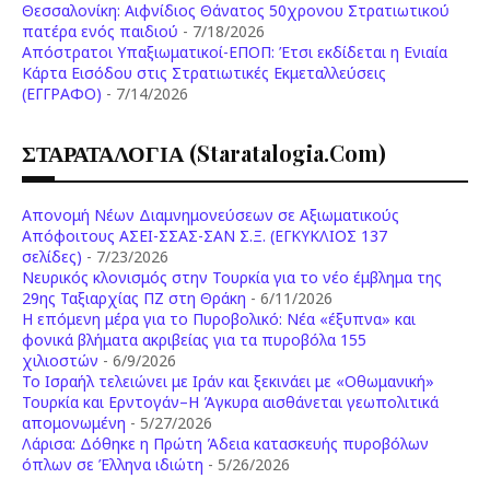
Θεσσαλονίκη: Αιφνίδιος Θάνατος 50χρονου Στρατιωτικού
πατέρα ενός παιδιού
- 7/18/2026
Απόστρατοι Υπαξιωματικοί-ΕΠΟΠ: Έτσι εκδίδεται η Ενιαία
Κάρτα Εισόδου στις Στρατιωτικές Εκμεταλλεύσεις
(ΕΓΓΡΑΦΟ)
- 7/14/2026
ΣΤΑΡΑΤΑΛΟΓΙΑ (staratalogia.com)
Απονομή Νέων Διαμνημονεύσεων σε Αξιωματικούς
Απόφοιτους ΑΣΕΙ-ΣΣΑΣ-ΣΑΝ Σ.Ξ. (ΕΓΚΥΚΛΙΟΣ 137
σελίδες)
- 7/23/2026
Νευρικός κλονισμός στην Τουρκία για το νέο έμβλημα της
29ης Ταξιαρχίας ΠΖ στη Θράκη
- 6/11/2026
Η επόμενη μέρα για το Πυροβολικό: Νέα «έξυπνα» και
φονικά βλήματα ακριβείας για τα πυροβόλα 155
χιλιοστών
- 6/9/2026
Το Ισραήλ τελειώνει με Ιράν και ξεκινάει με «Οθωμανική»
Τουρκία και Ερντογάν–Η Άγκυρα αισθάνεται γεωπολιτικά
απομονωμένη
- 5/27/2026
Λάρισα: Δόθηκε η Πρώτη Άδεια κατασκευής πυροβόλων
όπλων σε Έλληνα ιδιώτη
- 5/26/2026