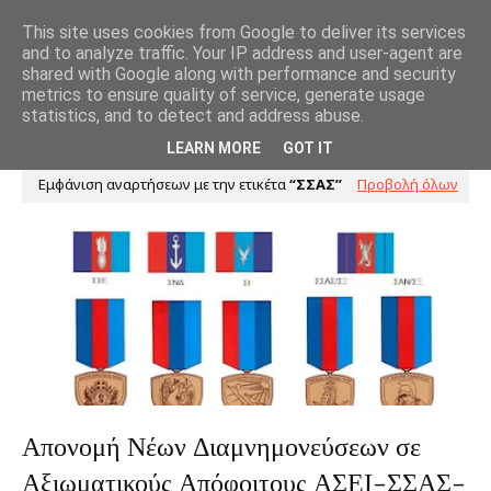
This site uses cookies from Google to deliver its services
and to analyze traffic. Your IP address and user-agent are
shared with Google along with performance and security
metrics to ensure quality of service, generate usage
statistics, and to detect and address abuse.
LEARN MORE
GOT IT
Εμφάνιση αναρτήσεων με την ετικέτα
ΣΣΑΣ
Προβολή όλων
Απονομή Νέων Διαμνημονεύσεων σε
Αξιωματικούς Απόφοιτους ΑΣΕΙ-ΣΣΑΣ-