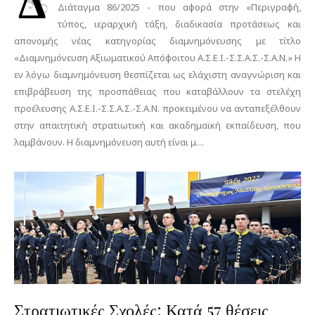
Δ
Διάταγμα 86/2025 - που αφορά στην «Περιγραφή,
τύπος, ιεραρχική τάξη, διαδικασία προτάσεως και
απονομής νέας κατηγορίας διαμνημόνευσης με τίτλο
«Διαμνημόνευση Αξιωματικού Απόφοιτου Α.Σ.Ε.Ι.-Σ.Σ.Α.Σ.-Σ.Α.Ν.» Η
εν λόγω διαμνημόνευση θεσπίζεται ως ελάχιστη αναγνώριση και
επιβράβευση της προσπάθειας που καταβάλλουν τα στελέχη
προέλευσης Α.Σ.Ε.Ι.-Σ.Σ.Α.Σ.-Σ.Α.Ν. προκειμένου να ανταπεξέλθουν
στην απαιτητική στρατιωτική και ακαδημαϊκή εκπαίδευση, που
λαμβάνουν. Η διαμνημόνευση αυτή είναι μ…
Στρατιωτικές Σχολές: Κατά 57 θέσεις