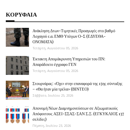
ΚΟΡΥΦΑΙΑ
Ανάκληση Δτων-Τιμητικές Προαγωγές στο βαθμό
Λοχαγού ε.α. ΕΜΘ Υπλγων Ο-Σ (ΕΔΥΕΘΑ-
ΟΝΟΜΑΤΑ)
Τετάρτη, Αυγούστου 05, 2026
Έκτακτη Απομάκρυνση Υπηρεσιών του ΠΝ:
Απαράδεκτο έγγραφο ΓΕΝ
Τετάρτη, Αυγούστου 05, 2026
Στουρνάρας: «Όχι» στην επαναφορά της 13ης σύνταξης
– «Θα ήταν μία τρέλα» (ΒΙΝΤΕΟ)
Σάββατο, Ιουλίου 25, 2026
Απονομή Νέων Διαμνημονεύσεων σε Αξιωματικούς
Απόφοιτους ΑΣΕΙ-ΣΣΑΣ-ΣΑΝ Σ.Ξ. (ΕΓΚΥΚΛΙΟΣ 137
σελίδες)
Πέμπτη, Ιουλίου 23, 2026