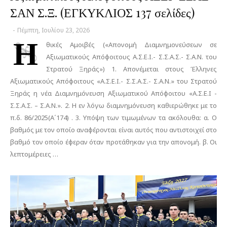
ΣΑΝ Σ.Ξ. (ΕΓΚΥΚΛΙΟΣ 137 σελίδες)
-
Πέμπτη, Ιουλίου 23, 2026
Η
θικές Αμοιβές («Απονομή Διαμνημονεύσεων σε
Αξιωματικούς Απόφοιτους Α.Σ.Ε.Ι.- Σ.Σ.Α.Σ.- Σ.Α.Ν. του
Στρατού Ξηράς») 1. Απονέμεται στους Έλληνες
Αξιωματικούς Απόφοιτους «Α.Σ.Ε.Ι.- Σ.Σ.Α.Σ.- Σ.Α.Ν.» του Στρατού
Ξηράς η νέα Διαμνημόνευση Αξιωματικού Απόφοιτου «Α.Σ.Ε.Ι -
Σ.Σ.Α.Σ. – Σ.Α.Ν.». 2. Η εν λόγω διαμνημόνευση καθιερώθηκε με το
π.δ. 86/2025(Α΄174) . 3. Υπόψη των τιμωμένων τα ακόλουθα: α. Ο
βαθμός με τον οποίο αναφέρονται είναι αυτός που αντιστοιχεί στο
βαθμό τον οποίο έφεραν όταν προτάθηκαν για την απονομή. β. Οι
λεπτομέρειες …