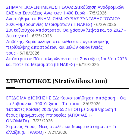
ΣΗΜΑΝΤΙΚΟ-ΕΝΗΜΕΡΩΣΗ ΕΑΑΑ: Διεκδίκηση Αναδρομικών
ΕΑΣ για Συντάξεις Άνω των 1.400 Ευρώ
- 7/5/2026
Aναρτήθηκε το ENHM. ΣΗΜ. ΚΥΡΙΑΣ ΣΥΝΤΑΞΗΣ ΙΟΥΛΙΟΥ
2026–Ημερομηνίες Μερισμάτων (ΠΙΝΑΚΕΣ)
- 6/29/2026
Συνταξιούχοι-Απόστρατοι: Θα χάσουν λεφτά και το 2027 –
Δείτε γιατί
- 6/25/2026
Δαβάκης: Καμία αλλαγή στο καθεστώς υγειονομικής
περίθαλψης αποστράτων και μελών οικογένειάς
τους
- 6/18/2026
Aπόστρατοι: Πότε πληρώνονται τις Συντάξεις Ιουλίου 2026
και πότε τα Μερίσματα (ΠΙΝΑΚΕΣ)
- 6/10/2026
ΣΤΡΑΤΙΩΤΙΚΟΣ (stratiwtikos.com)
ΕΠΙΔΟΜΑ ΔΙΟΙΚΗΣΗΣ ΕΔ: Κοινοποιήθηκε η απόφαση – Θα
το λάβουν και 700 Υπξκοι – Τα ποσά
- 8/6/2026
Έκτακτες Κρίσεις 2026 για 652 ΕΠΟΠ με Συμπλήρωση 1
έτους Πραγματικής Υπηρεσίας (ΑΠΟΦΑΣΗ-
ONOMATA)
- 7/23/2026
Στρατός Ξηράς: Νέες στολές και διακριτικά σήματα – Τι
αλλάζει (ΕΓΓΡΑΦΟ)
- 7/21/2026