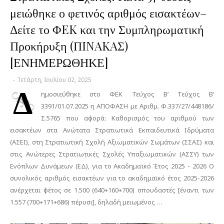
μειώθηκε ο φετινός αριθμός εισακτέων–
Δείτε το ΦEK και την Συμπληρωματική
Προκήρυξη (ΠINAKAΣ)
[ΕΝΗΜΕΡΩΘΗΚΕ]
-
Τετάρτη, Ιουλίου 02, 2025
Δ
ημοσιεύθηκε στο ΦΕΚ Τεύχος B’ Τεύχος B’
3391/01.07.2025 η ΑΠΟΦΑΣΗ με Αριθμ. Φ.337/27/448186/
Σ.5765 που αφορά: Καθορισμός του αριθμού των
εισακτέων στα Ανώτατα Στρατιωτικά Εκπαιδευτικά Ιδρύματα
(ΑΣΕΙ), στη Στρατιωτική Σχολή Αξιωματικών Σωμάτων (ΣΣΑΣ) και
στις Ανώτερες Στρατιωτικές Σχολές Υπαξιωματικών (ΑΣΣΥ) των
Ενόπλων Δυνάμεων (ΕΔ), για το Ακαδημαϊκό Έτος 2025 - 2026 Ο
συνολικός αριθμός εισακτέων για το ακαδημαϊκό έτος 2025-2026
ανέρχεται φέτος σε 1.500 (640+160+700) σπουδαστές [έναντι των
1.557 (700+171+686) πέρυσι], δηλαδή μειωμένος …