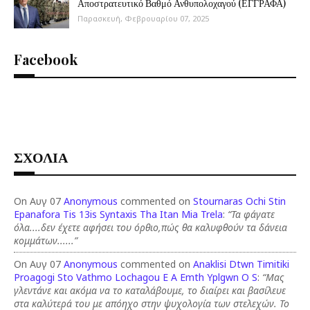
Αποστρατευτικό Βαθμό Ανθυπολοχαγού (ΕΓΓΡΑΦΑ)
Παρασκευή, Φεβρουαρίου 07, 2025
Facebook
ΣΧΟΛΙΑ
On Αυγ 07
Anonymous
commented on
Stournaras Ochi Stin
Epanafora Tis 13is Syntaxis Tha Itan Mia Trela
:
“Τα φάγατε
όλα....δεν έχετε αφήσει του όρθιο,πώς θα καλυφθούν τα δάνεια
κομμάτων......”
On Αυγ 07
Anonymous
commented on
Anaklisi Dtwn Timitiki
Proagogi Sto Vathmo Lochagou E A Emth Yplgwn O S
:
“Μας
γλεντάνε και ακόμα να το καταλάβουμε, το διαίρει και βασίλευε
στα καλύτερά του με απόηχο στην ψυχολογία των στελεχών. Το