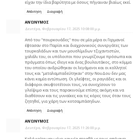
είχαν την ίδια βαρύτητα με όσους πήγαιναν βιαίως εκεί.
Απάντηση
Διαγραφή
ΑΝΏΝΥΜΟΣ
Δευτέρα, Φεβρουαρίου 17, 2025 10:08:00 μ.μ.
Από του "πουρκουάδες" που σε μία μέρα οι Γερμανοί
έφτασαν στο Παρίσι και διαχρονικούς συνεργάτες των
τουρκαλάδων και των μουσλίμιδων τζιχαντιστών,
χαλάλι του, οι υπόλοιποι που γνωρίζουμε πρόσωπα και
πράγματα όπως έλεγε και ένας βουλευτάκος, στο κόμμα
του οποίου ανδρώθηκαν οι λεγάμενοι και οι κολλητοί
τους και "μεταλαμπαδεύτηκαν" στην ΝουΔου δεν μας
κάνει καμία εντύπωση. Οι γλείφτες, οι ραγιάδες και οι
διάφοροι σκυφτοτέτοιοι τους, να συνεχίσουν το
γλείψιμο και τους παρακινούμε επίσης ακόμη και να
διαθέσουν και τις γυναίκες και τις κόρες τους όταν τους
ζητηθεί, για χάρη των κοτσαμπάσηδων.
Απάντηση
Διαγραφή
ΑΝΏΝΥΜΟΣ
Δευτέρα, Φεβρουαρίου 17, 2025 11:26:00 μ.μ.
Καλά κοίτα μην γίνει καμμία στραβή με τους απέναντι