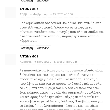
Απάντηση
Διαγραφή
ΑΝΏΝΥΜΟΣ
Σάββατο, Φεβρουαρίου 15, 2025 4:10:00 μ.μ.
Βρήκαμε λοιπόν τον ένα και μοναδικό μαλιστάνθρωπο
στον ελληνικό στρατό. Γελούν και οι πέτρες με το
σύντομο ανέκδοτο σου. Ευτυχώς που όλοι οι υπόλοιποι
δεν ήταν κολλητοί κάποιου, παρατρεχάμενοι κάποιου
κόμματος…
Απάντηση
Διαγραφή
ΑΝΏΝΥΜΟΣ
Κυριακή, Φεβρουαρίου 16, 2025 3:45:00 μ.μ.
Ρε παπαγαλάκι τι έκανε για το προσωπικό αλλιώς είσαι
βολεμένος, και εσύ πες μας και πάλι τι έκανε για το
προσωπικό όχι για σένα ατομικά περάσαμε αρχηγοί
που άφησαν κάτι για το προσωπικό αυτός πέρασε όλα
τα κόμματα από Σύριζα έως ΝΔ εάν και πάλι στο λέω
ένας μέτριος αξκος που εάν δεν υπήρχε Αποστολάκης
και Φλώρος δεν θα ητο ούτε Ταξχος ας πάει σπίτι του
και να φάει το μετάλλιο της Γαλλικής Πρεσβείας όσο για
το Στεφανή που λένε κάποιοι κάκιστος και παρτάκια