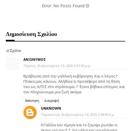
Error: No Posts Found
Δημοσίευση Σχολίου
27 Σχόλια
ΑΝΏΝΥΜΟΣ
Πέμπτη, Φεβρουαρίου 13, 2025 9:57:00 μ.μ.
Βράβευση από την γαλλική κυβέρνηση. Και ο λόγος?
Πλάκα μας κάνουν. Αλήθεια τι προσέφερε από τη θέση
του ως Α/ΓΕΣ στο στράτευμα..? Έγινε βέβαια επίτιμος και
τον πληρώνουμε μια ζωή ακόμα.
Απάντηση
Διαγραφή
UNKNOWN
Παρασκευή, Φεβρουαρίου 14, 2025 2:44:00 π.μ.
Η Γαλλία τον τίμησε και το ζαγαρι ρωτάει τι
έκανε για τον Ε.Σ. Για γέλια και για κλάματα