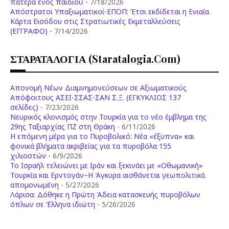
πατέρα ενός παιδιού
- 7/18/2026
Απόστρατοι Υπαξιωματικοί-ΕΠΟΠ: Έτσι εκδίδεται η Ενιαία
Κάρτα Εισόδου στις Στρατιωτικές Εκμεταλλεύσεις
(ΕΓΓΡΑΦΟ)
- 7/14/2026
ΣΤΑΡΑΤΑΛΟΓΙΑ (staratalogia.com)
Απονομή Νέων Διαμνημονεύσεων σε Αξιωματικούς
Απόφοιτους ΑΣΕΙ-ΣΣΑΣ-ΣΑΝ Σ.Ξ. (ΕΓΚΥΚΛΙΟΣ 137
σελίδες)
- 7/23/2026
Νευρικός κλονισμός στην Τουρκία για το νέο έμβλημα της
29ης Ταξιαρχίας ΠΖ στη Θράκη
- 6/11/2026
Η επόμενη μέρα για το Πυροβολικό: Νέα «έξυπνα» και
φονικά βλήματα ακριβείας για τα πυροβόλα 155
χιλιοστών
- 6/9/2026
Το Ισραήλ τελειώνει με Ιράν και ξεκινάει με «Οθωμανική»
Τουρκία και Ερντογάν–Η Άγκυρα αισθάνεται γεωπολιτικά
απομονωμένη
- 5/27/2026
Λάρισα: Δόθηκε η Πρώτη Άδεια κατασκευής πυροβόλων
όπλων σε Έλληνα ιδιώτη
- 5/26/2026