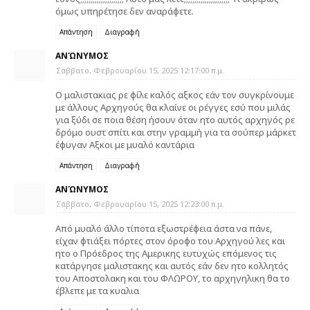
όμως υπηρέτησε δεν αναράφετε.
Απάντηση
Διαγραφή
ΑΝΏΝΥΜΟΣ
Σάββατο, Φεβρουαρίου 15, 2025 12:17:00 π.μ.
Ο μαλιστακιας ρε φίλε καλός αξκος εάν τον συγκρίνουμε
με άλλους Αρχηγούς θα κλαίνε οι ρέγγες εσύ που μιλάς
για ξύδι σε ποια θέση ήσουν όταν ητο αυτός αρχηγός ρε
δρόμο ουστ σπίτι και στην γραμμή για τα σούπερ μάρκετ
έφυγαν Αξκοι με μυαλό καντάρια
Απάντηση
Διαγραφή
ΑΝΏΝΥΜΟΣ
Σάββατο, Φεβρουαρίου 15, 2025 12:23:00 π.μ.
Από μυαλό άλλο τίποτα εξωστρέφεια άστα να πάνε,
είχαν φτιάξει πόρτες στον όροφο του Αρχηγού λες και
ητο ο Πρόεδρος της Αμερικης ευτυχώς επόμενος τις
κατάργησε μαλιστακης και αυτός εάν δεν ητο κολλητός
του Αποστολακη και του ΦΛΩΡΟΥ, το αρχηγηλικη θα το
έβλεπε με τα κυαλια