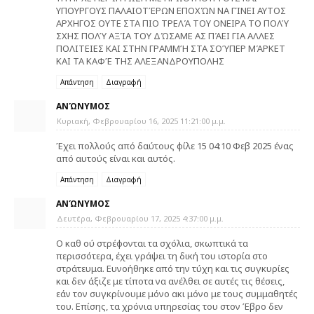
ΥΠΟΥΡΓΟΥΣ ΠΑΛΑΙΟΤΈΡΩΝ ΕΠΟΧΏΝ ΝΑ ΓΊΝΕΙ ΑΥΤΟΣ
ΑΡΧΗΓΟΣ ΟΥΤΕ ΣΤΑ ΠΙΟ ΤΡΕΛΆ ΤΟΥ ΟΝΕΙΡΑ ΤΟ ΠΟΛΎ
ΣΧΗΣ ΠΟΛΎ ΑΞΊΑ ΤΟΥ ΔΏΣΑΜΕ ΑΣ ΠΆΕΙ ΓΙΑ ΑΛΛΕΣ
ΠΟΛΙΤΕΙΕΣ ΚΑΙ ΣΤΗΝ ΓΡΑΜΜΉ ΣΤΑ ΣΟΎΠΕΡ ΜΆΡΚΕΤ
ΚΑΙ ΤΑ ΚΑΦΈ ΤΗΣ ΑΛΕΞΑΝΔΡΟΥΠΟΛΗΣ
Απάντηση
Διαγραφή
ΑΝΏΝΥΜΟΣ
Κυριακή, Φεβρουαρίου 16, 2025 11:21:00 μ.μ.
Έχει πολλούς από δαύτους φίλε 15 04:10 Φεβ 2025 ένας
από αυτούς είναι και αυτός.
Απάντηση
Διαγραφή
ΑΝΏΝΥΜΟΣ
Δευτέρα, Φεβρουαρίου 17, 2025 4:37:00 μ.μ.
Ο καθ ού στρέφονται τα σχόλια, σκωπτικά τα
περισσότερα, έχει γράψει τη δική του ιστορία στο
στράτευμα. Ευνοήθηκε από την τύχη και τις συγκυρίες
και δεν άξιζε με τίποτα να ανέλθει σε αυτές τις θέσεις,
εάν τον συγκρίνουμε μόνο ακι μόνο με τους συμμαθητές
του. Επίσης, τα χρόνια υπηρεσίας του στον Έβρο δεν