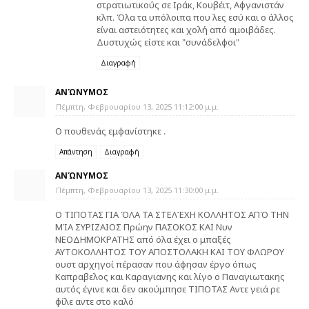
στρατιωτικούς σε Ιράκ, Κουβέιτ, Αφγανιστάν
κλπ. Όλα τα υπόλοιπα που λες εσύ και ο άλλος
είναι αστειότητες και χολή από αμοιβάδες.
Δυστυχώς είστε και "συνάδελφοι"
Διαγραφή
ΑΝΏΝΥΜΟΣ
Πέμπτη, Φεβρουαρίου 13, 2025 11:12:00 μ.μ.
Ο πουθενάς εμφανίστηκε .
Απάντηση
Διαγραφή
ΑΝΏΝΥΜΟΣ
Πέμπτη, Φεβρουαρίου 13, 2025 11:30:00 μ.μ.
Ο ΤΙΠΟΤΑΣ ΓΙΑ ΌΛΑ ΤΑ ΣΤΕΛΈΧΗ ΚΟΛΛΗΤΟΣ ΑΠΌ ΤΗΝ
ΜΊΑ ΣΥΡΙΖΑΙΟΣ Πρώην ΠΑΣΟΚΟΣ ΚΑΙ Νυν
ΝΕΟΔΗΜΟΚΡΑΤΗΣ από όλα έχει ο μπαξές
ΑΥΤΟΚΟΛΛΗΤΟΣ ΤΟΥ ΑΠΟΣΤΟΛΑΚΗ ΚΑΙ ΤΟΥ ΦΛΩΡΟΥ
ουστ αρχηγοί πέρασαν που άφησαν έργο όπως
Καπραβελος και Καραγιανης και λίγο ο Παναγιωτακης
αυτός έγινε και δεν ακούμπησε ΤΙΠΟΤΑΣ Αντε γειά ρε
φίλε αντε στο καλό