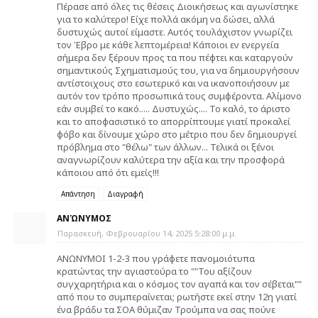
Πέρασε από όλες τις θέσεις Διοικήσεως και αγωνίστηκε
για το καλύτερο! Είχε πολλά ακόμη να δώσει, αλλά
δυστυχώς αυτοί είμαστε. Αυτός τουλάχιστον γνωρίζει
τον Έβρο με κάθε λεπτομέρεια! Κάποιοι εν ενεργεία
σήμερα δεν ξέρουν προς τα που πέφτει και καταργούν
σημαντικούς Σχηματισμούς του, για να δημιουργήσουν
αντίστοιχους στο εσωτερικό και να ικανοποιήσουν με
αυτόν τον τρόπο προσωπικά τους συμφέροντα. Αλίμονο
εάν συμβεί το κακό..... Δυστυχώς.... Το καλό, το άριστο
και το αποφασιστικό το απορρίπτουμε γιατί προκαλεί
φόβο και δίνουμε χώρο στο μέτριο που δεν δημιουργεί
πρόβλημα στο "θέλω" των άλλων... Τελικά οι ξένοι
αναγνωρίζουν καλύτερα την αξία και την προσφορά
κάποιου από ότι εμείς!!!
Απάντηση
Διαγραφή
ΑΝΏΝΥΜΟΣ
Παρασκευή, Φεβρουαρίου 14, 2025 5:28:00 μ.μ.
ΑΝΩΝΥΜΟΙ 1-2-3 που γράφετε πανομοιότυπα
κρατώντας την αγιαστούρα το ""Του αξίζουν
συγχαρητήρια και ο κόσμος τον αγαπά και τον σέβεται""
από που το συμπεραίνεται; ρωτήστε εκεί στην 12η γιατί
ένα βράδυ τα ΣΟΑ θύμιζαν Τρούμπα να σας πούνε