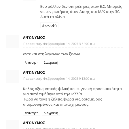
Εσυ μάλλον δεν υπηρέτησες στον Ε.Σ. Μπορείς
να τον ρωτήσεις όταν Δκτης στο Μ/Κ στην 30.
Αυτά τα ολίγα.
Διαγραφή
ΑΝΏΝΥΜΟΣ
Παρασκευή, Φεβρουαρίου 14, 2025 3:34:00 π.μ.
αντε και στη λεγεωνα των ξενων
Απάντηση
Διαγραφή
ΑΝΏΝΥΜΟΣ
Παρασκευή, Φεβρουαρίου 14, 2025 9:13:00 π.μ.
Καλός αξιωματικός φιλική και ευγενική προσωπικότητα
για αυτό τιμήθηκε από την Γαλλία.
Τώρα να τανε η ζήλεια ψώρα για ορισμένους
απομονωμένους και αποτυχημένους.
Απάντηση
Διαγραφή
ΑΝΏΝΥΜΟΣ
Παρασκευή, Φεβρουαρίου 14, 2025 3:08:00 μ.μ.