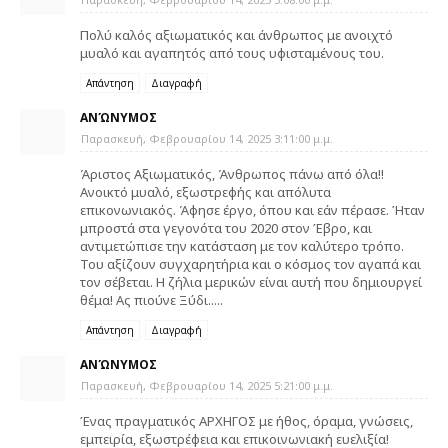
Πολύ καλός αξιωματικός και άνθρωπος με ανοιχτό
μυαλό και αγαπητός από τους υφισταμένους του.
Απάντηση
Διαγραφή
ΑΝΏΝΥΜΟΣ
Παρασκευή, Φεβρουαρίου 14, 2025 3:11:00 μ.μ.
Άριστος Αξιωματικός, Άνθρωπος πάνω από όλα!!
Ανοικτό μυαλό, εξωστρεφής και απόλυτα
επικονωνιακός. Άφησε έργο, όπου και εάν πέρασε. Ήταν
μπροστά στα γεγονότα του 2020 στον Έβρο, και
αντιμετώπισε την κατάσταση με τον καλύτερο τρόπο.
Του αξίζουν συγχαρητήρια και ο κόσμος τον αγαπά και
τον σέβεται. Η ζήλια μερικών είναι αυτή που δημιουργεί
θέμα! Ας πιούνε Ξύδι.....
Απάντηση
Διαγραφή
ΑΝΏΝΥΜΟΣ
Παρασκευή, Φεβρουαρίου 14, 2025 5:21:00 μ.μ.
Ένας πραγματικός ΑΡΧΗΓΟΣ με ήθος, όραμα, γνώσεις,
εμπειρία, εξωστρέφεια και επικοινωνιακή ευελιξία!