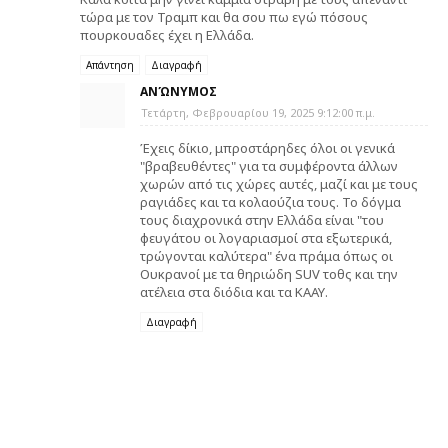
τώρα με τον Τραμπ και θα σου πω εγώ πόσους
πουρκουαδες έχει η Ελλάδα.
Απάντηση
Διαγραφή
ΑΝΏΝΥΜΟΣ
Τετάρτη, Φεβρουαρίου 19, 2025 9:12:00 π.μ.
Έχεις δίκιο, μπροστάρηδες όλοι οι γενικά
"βραβευθέντες" για τα συμφέροντα άλλων
χωρών από τις χώρες αυτές, μαζί και με τους
ραγιάδες και τα κολαούζια τους. Το δόγμα
τους διαχρονικά στην Ελλάδα είναι "του
φευγάτου οι λογαριασμοί στα εξωτερικά,
τρώγονται καλύτερα" ένα πράμα όπως οι
Ουκρανοί με τα θηριώδη SUV τοθς και την
ατέλεια στα διόδια και τα ΚΑΑΥ.
Διαγραφή