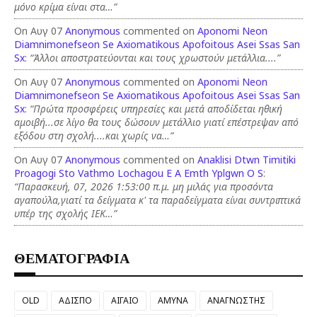
μόνο κρίμα είναι στα…”
On Αυγ 07
Anonymous
commented on
Aponomi Neon
Diamnimonefseon Se Axiomatikous Apofoitous Asei Ssas San
Sx
:
“Άλλοι αποστρατεύονται και τους χρωστούν μετάλλια....”
On Αυγ 07
Anonymous
commented on
Aponomi Neon
Diamnimonefseon Se Axiomatikous Apofoitous Asei Ssas San
Sx
:
“Πρώτα προσφέρεις υπηρεσίες και μετά αποδίδεται ηθική
αμοιβή...σε λίγο θα τους δώσουν μετάλλιο γιατί επέστρεψαν από
εξόδου στη σχολή....και χωρίς να…”
On Αυγ 07
Anonymous
commented on
Anaklisi Dtwn Timitiki
Proagogi Sto Vathmo Lochagou E A Emth Yplgwn O S
:
“Παρασκευή, 07, 2026 1:53:00 π.μ. μη μιλάς για προσόντα
αγαπούλα,γιατί τα δείγματα κ' τα παραδείγματα είναι συντριπτικά
υπέρ της σχολής ΙΕΚ…”
ΘΕΜΑΤΟΓΡΑΦΙΑ
OLD
ΑΔΙΣΠΟ
ΑΙΓΑΙΟ
ΑΜΥΝΑ
ΑΝΑΓΝΩΣΤΗΣ