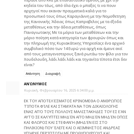
πέρασε από ΚΚΕ με επαναστατικό ύμνους με χρι την
κηδεία του τέως, από όλα έχει ο μπαξες τι να πουν
αρχηγοί που εκαναν πραγματικά καλά για το
προσωπικό τους όπως Καραγιάννη με την Νομοθετηση
της Κανονικής Άδειας όπως Καπραβελος με τα έξοδα
μεταθέσεως και την άδεια μεταθέσεως, όπως
Παναγιωτακης Με τα μόρια των μεταθέσεων και την
μόριο ποίηση κατά κατηγορία των φρουρών όπως και
την πληρωμή της Κυριακάτικης Υπηρεσίαςε ένα αρχικό
συμβολικό πόσο των 14 Ευρώ για αρχή και έμεινε εκεί
από τους μεταγενεστερους ξανά ρωτάω τον φίλο για τον
Χουδελουδη, λάδι λάδι λάδι και τηγανίτα τίποτα έτσι δεν
είναι?
Απάντηση
Διαγραφή
ΑΝΏΝΥΜΟΣ
Κυριακή, Φεβρουαρίου 16, 2025 6:34:00 μ.μ.
ΕΚ ΤΟΥ ΑΠΟΤΕΛΈΣΜΑΤΟΣ ΚΡΙΝΟΜΕΘΑ Ο ΑΝΘΡΩΠΟΣ
ΤΊΠΟΤΑ ΦΊΛΕ ΚΑΙ ΣΤΑΜΆΤΑ ΝΑ ΤΟΝ ΔΙΚΑΙΟΛΟΓΗΣ
ΕΝΑΣ ΑΠΌ ΤΟΥΣ ΠΟΛΛΟΥΣ ΜΑΛΙΣΤΑΚΗΔΕΣ ΤΟΥ ΕΣ ΕΆΝ
ΑΥΤΌ ΣΕ ΚΑΛΎΠΤΕΙ ΜΗΔΈΝ ΑΠΌ ΜΗΔΈΝ ΜΗΔΈΝ ΟΠΩΣ
ΚΑΙ ΦΛΩΡΟΣ ΚΑΙ ΣΤΕΦΑΝΉ (ΜΗΔΈΝ ΕΙΣ ΣΤΟ
ΠΗΛΙΚΙΟΝ) ΠΟΥ ΈΛΕΓΕ ΚΑΙ Ο ΑΕΙΜΝΗΣΤΟΣ ΑΝΔΡΕΑΣ
ΥΠΉΡΧΕ ΠΕΡΊΠΤΩΣΗ ΜΕ ΠΡΩΘΥΠΟΥΡΓΟΥΣ ΚΑΙ