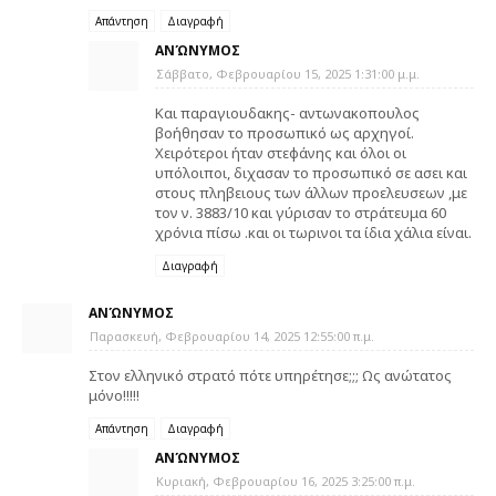
Απάντηση
Διαγραφή
ΑΝΏΝΥΜΟΣ
Σάββατο, Φεβρουαρίου 15, 2025 1:31:00 μ.μ.
Και παραγιουδακης- αντωνακοπουλος
βοήθησαν το προσωπικό ως αρχηγοί.
Χειρότεροι ήταν στεφάνης και όλοι οι
υπόλοιποι, διχασαν το προσωπικό σε ασει και
στους πληβειους των άλλων προελευσεων ,με
τον ν. 3883/10 και γύρισαν το στράτευμα 60
χρόνια πίσω .και οι τωρινοι τα ίδια χάλια είναι.
Διαγραφή
ΑΝΏΝΥΜΟΣ
Παρασκευή, Φεβρουαρίου 14, 2025 12:55:00 π.μ.
Στον ελληνικό στρατό πότε υπηρέτησε;;; Ως ανώτατος
μόνο!!!!!
Απάντηση
Διαγραφή
ΑΝΏΝΥΜΟΣ
Κυριακή, Φεβρουαρίου 16, 2025 3:25:00 π.μ.