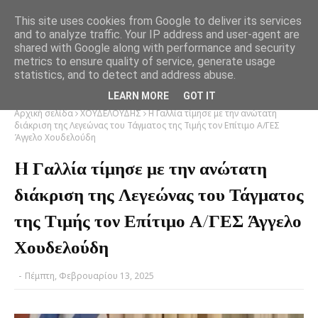
This site uses cookies from Google to deliver its services
and to analyze traffic. Your IP address and user-agent are
shared with Google along with performance and security
metrics to ensure quality of service, generate usage
statistics, and to detect and address abuse.
LEARN MORE
GOT IT
Αρχική σελίδα
ΧΟΥΔΕΛΟΥΔΗΣ
H Γαλλία τίμησε με την ανώτατη
διάκριση της Λεγεώνας του Τάγματος της Τιμής τον Επίτιμο Α/ΓΕΣ
Άγγελο Χουδελούδη
H Γαλλία τίμησε με την ανώτατη
διάκριση της Λεγεώνας του Τάγματος
της Τιμής τον Επίτιμο Α/ΓΕΣ Άγγελο
Χουδελούδη
-
Πέμπτη, Φεβρουαρίου 13, 2025