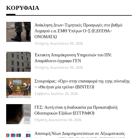
ΚΟΡΥΦΑΙΑ
Ανάκληση Δτων-Τιμητικές Προαγωγές στο βαθμό
Λοχαγού ε.α. ΕΜΘ Υπλγων Ο-Σ (ΕΔΥΕΘΑ-
ΟΝΟΜΑΤΑ)
Τετάρτη, Αυγούστου 05, 2026
Έκτακτη Απομάκρυνση Υπηρεσιών του ΠΝ:
Απαράδεκτο έγγραφο ΓΕΝ
Τετάρτη, Αυγούστου 05, 2026
Στουρνάρας: «Όχι» στην επαναφορά της 13ης σύνταξης
– «Θα ήταν μία τρέλα» (ΒΙΝΤΕΟ)
Σάββατο, Ιουλίου 25, 2026
ΓΕΣ: Αυτή είναι η διαδικασία για Προκαταβολή
Οδοιπορικών Εξόδων (ΕΓΓΡΑΦΟ)
Πέμπτη, Αυγούστου 06, 2026
Απονομή Νέων Διαμνημονεύσεων σε Αξιωματικούς