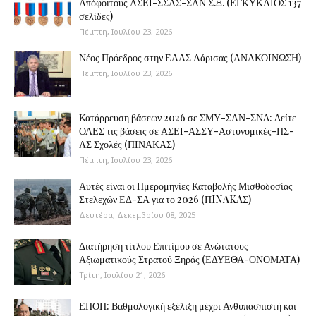
Απόφοιτους ΑΣΕΙ-ΣΣΑΣ-ΣΑΝ Σ.Ξ. (ΕΓΚΥΚΛΙΟΣ 137
σελίδες)
Πέμπτη, Ιουλίου 23, 2026
Νέος Πρόεδρος στην ΕΑΑΣ Λάρισας (ΑΝΑΚΟΙΝΩΣΗ)
Πέμπτη, Ιουλίου 23, 2026
Κατάρρευση βάσεων 2026 σε ΣΜΥ-ΣΑΝ-ΣΝΔ: Δείτε
ΟΛΕΣ τις βάσεις σε ΑΣΕΙ-ΑΣΣΥ-Αστυνομικές-ΠΣ-
ΛΣ Σχολές (ΠΙΝΑΚΑΣ)
Πέμπτη, Ιουλίου 23, 2026
Αυτές είναι οι Ημερομηνίες Καταβολής Μισθοδοσίας
Στελεχών ΕΔ-ΣΑ για το 2026 (ΠINAKAΣ)
Δευτέρα, Δεκεμβρίου 08, 2025
Διατήρηση τίτλου Επιτίμου σε Ανώτατους
Αξιωματικούς Στρατού Ξηράς (ΕΔΥΕΘΑ-ΟΝΟΜΑΤΑ)
Τρίτη, Ιουλίου 21, 2026
ΕΠΟΠ: Βαθμολογική εξέλιξη μέχρι Ανθυπασπιστή και