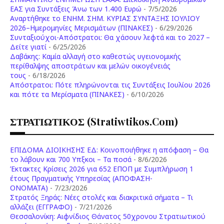
ΕΑΣ για Συντάξεις Άνω των 1.400 Ευρώ
- 7/5/2026
Aναρτήθηκε το ENHM. ΣΗΜ. ΚΥΡΙΑΣ ΣΥΝΤΑΞΗΣ ΙΟΥΛΙΟΥ
2026–Ημερομηνίες Μερισμάτων (ΠΙΝΑΚΕΣ)
- 6/29/2026
Συνταξιούχοι-Απόστρατοι: Θα χάσουν λεφτά και το 2027 –
Δείτε γιατί
- 6/25/2026
Δαβάκης: Καμία αλλαγή στο καθεστώς υγειονομικής
περίθαλψης αποστράτων και μελών οικογένειάς
τους
- 6/18/2026
Aπόστρατοι: Πότε πληρώνονται τις Συντάξεις Ιουλίου 2026
και πότε τα Μερίσματα (ΠΙΝΑΚΕΣ)
- 6/10/2026
ΣΤΡΑΤΙΩΤΙΚΟΣ (stratiwtikos.com)
ΕΠΙΔΟΜΑ ΔΙΟΙΚΗΣΗΣ ΕΔ: Κοινοποιήθηκε η απόφαση – Θα
το λάβουν και 700 Υπξκοι – Τα ποσά
- 8/6/2026
Έκτακτες Κρίσεις 2026 για 652 ΕΠΟΠ με Συμπλήρωση 1
έτους Πραγματικής Υπηρεσίας (ΑΠΟΦΑΣΗ-
ONOMATA)
- 7/23/2026
Στρατός Ξηράς: Νέες στολές και διακριτικά σήματα – Τι
αλλάζει (ΕΓΓΡΑΦΟ)
- 7/21/2026
Θεσσαλονίκη: Αιφνίδιος Θάνατος 50χρονου Στρατιωτικού