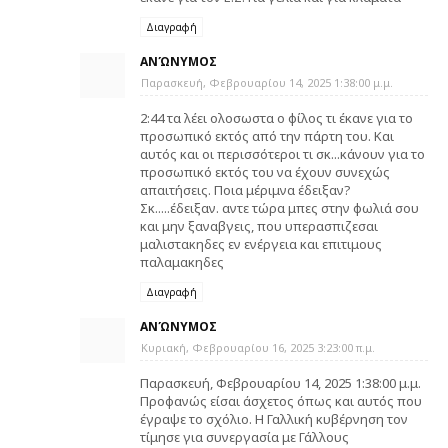
Διαγραφή
ΑΝΏΝΥΜΟΣ
Παρασκευή, Φεβρουαρίου 14, 2025 1:38:00 μ.μ.
2:44 τα λέει ολοσωστα ο φίλος τι έκανε για το
προσωπικό εκτός από την πάρτη του. Και
αυτός και οι περισσότεροι τι σκ...κάνουν για το
προσωπικό εκτός του να έχουν συνεχώς
απαιτήσεις. Ποια μέριμνα έδειξαν?
Σκ.....έδειξαν. αντε τώρα μπες στην φωλιά σου
και μην ξαναβγεις, που υπερασπιζεσαι
μαλιστακηδες εν ενέργεια και επιτιμους
παλαμακηδες
Διαγραφή
ΑΝΏΝΥΜΟΣ
Κυριακή, Φεβρουαρίου 16, 2025 3:23:00 π.μ.
Παρασκευή, Φεβρουαρίου 14, 2025 1:38:00 μ.μ.
Προφανώς είσαι άσχετος όπως και αυτός που
έγραψε το σχόλιο. Η Γαλλική κυβέρνηση τον
τίμησε για συνεργασία με Γάλλους