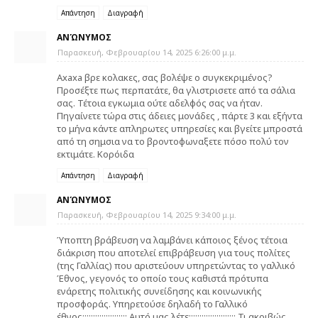
Απάντηση
Διαγραφή
ΑΝΏΝΥΜΟΣ
Παρασκευή, Φεβρουαρίου 14, 2025 6:26:00 μ.μ.
Axaxa βρε κολακες, σας βολέψε ο συγκεκριμένος?
Προσέξτε πως περπατάτε, θα γλιστρισετε από τα σάλια
σας. Τέτοια εγκωμια ούτε αδελφός σας να ήταν.
Πηγαίνετε τώρα στις άδειες μονάδες , πάρτε 3 και εξήντα
το μήνα κάντε απληρωτες υπηρεσίες και βγείτε μπροστά
από τη σημσια να το βροντοφωναξετε πόσο πολύ τον
εκτιμάτε. Κορόιδα
Απάντηση
Διαγραφή
ΑΝΏΝΥΜΟΣ
Παρασκευή, Φεβρουαρίου 14, 2025 9:34:00 μ.μ.
Ύποπτη βράβευση να λαμβάνει κάποιος ξένος τέτοια
διάκριση που αποτελεί επιβράβευση για τους πολίτες
(της Γαλλίας) που αριστεύουν υπηρετώντας το γαλλικό
Έθνος, γεγονός το οποίο τους καθιστά πρότυπα
ενάρετης πολιτικής συνείδησης και κοινωνικής
προσφοράς. Υπηρετούσε δηλαδή το Γαλλικό
έθνος;;;;;;;;;;;;;;;;;;;;; Αυτό μας λέτε;;;;;;;;;;;;;;;;;;;;;; Τι ακριβώς