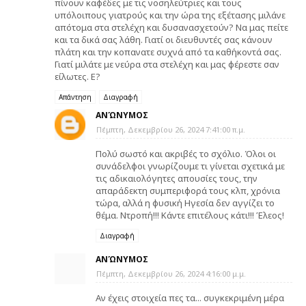
πίνουν καφέδες με τις νοσηλεύτριες και τους
υπόλοιπους γιατρούς και την ώρα της εξέτασης μιλάνε
απότομα στα στελέχη και δυσανασχετούν? Να μας πείτε
και τα δικά σας λάθη. Γιατί οι διευθυντές σας κάνουν
πλάτη και την κοπανατε συχνά από τα καθήκοντά σας.
Γιατί μιλάτε με νεύρα στα στελέχη και μας φέρεστε σαν
είλωτες. Ε?
Απάντηση
Διαγραφή
ΑΝΏΝΥΜΟΣ
Πέμπτη, Δεκεμβρίου 26, 2024 7:41:00 π.μ.
Πολύ σωστό και ακριβές το σχόλιο. Όλοι οι
συνάδελφοι γνωρίζουμε τι γίνεται σχετικά με
τις αδικαιολόγητες απουσίες τους, την
απαράδεκτη συμπεριφορά τους κλπ, χρόνια
τώρα, αλλά η φυσική Ηγεσία δεν αγγίζει το
θέμα. Ντροπή!!! Κάντε επιτέλους κάτι!!! Έλεος!
Διαγραφή
ΑΝΏΝΥΜΟΣ
Πέμπτη, Δεκεμβρίου 26, 2024 4:16:00 μ.μ.
Αν έχεις στοιχεία πες τα... συγκεκριμένη μέρα