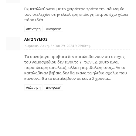
Εκμεταλλεύονται με το χειρότερο τρόπο την αδυναμία
των στελεχών στην ελεύθερη επιλογή Ιατρού έχω χάσει
πάσα ιδέα
Απάντηση
Διαγραφή
ΑΝΏΝΥΜΟΣ
Κυριακή, Δεκεμβρίου 29, 2024 9:25:00 π.μ.
Τα σανοφαγα προβατα δεν καταλαβαινουν οτι στοχος
του νομοσχεδιου δεν ειναι το ΥΓ των ΕΔ (αυτο ειναι
παραπλευρη απωλεια), αλλα η περιθαλψη τους... Αν το
καταλαβιναν βεβαια δεν θα εκανα τα ηλιθια σχολια που
κανουν... Θα το καταλαβουν σε κανα 2 χρονια...
Απάντηση
Διαγραφή