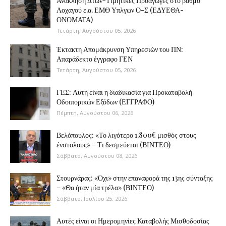
Ανάκληση Δτων-Τιμητικές Προαγωγές στο βαθμό
Λοχαγού ε.α. ΕΜΘ Υπλγων Ο-Σ (ΕΔΥΕΘΑ-
ΟΝΟΜΑΤΑ)
Τετάρτη, Αυγούστου 05, 2026
Έκτακτη Απομάκρυνση Υπηρεσιών του ΠΝ:
Απαράδεκτο έγγραφο ΓΕΝ
Τετάρτη, Αυγούστου 05, 2026
ΓΕΣ: Αυτή είναι η διαδικασία για Προκαταβολή
Οδοιπορικών Εξόδων (ΕΓΓΡΑΦΟ)
Πέμπτη, Αυγούστου 06, 2026
Βελόπουλος: «Το λιγότερο 1.800€ μισθός στους
ένστολους» – Τι δεσμεύεται (ΒΙΝΤΕΟ)
Σάββατο, Αυγούστου 08, 2026
Στουρνάρας: «Όχι» στην επαναφορά της 13ης σύνταξης
– «Θα ήταν μία τρέλα» (ΒΙΝΤΕΟ)
Σάββατο, Ιουλίου 25, 2026
Αυτές είναι οι Ημερομηνίες Καταβολής Μισθοδοσίας