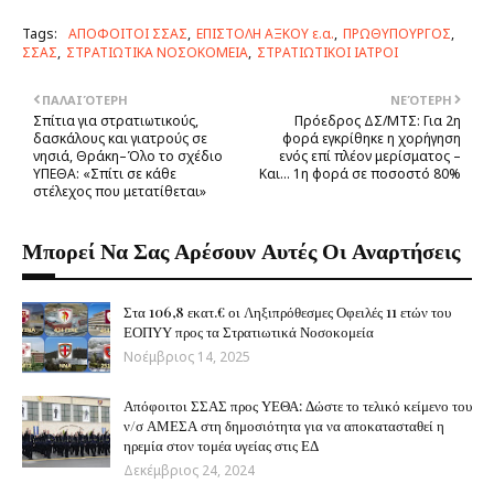
Tags:
ΑΠΟΦΟΙΤΟΙ ΣΣΑΣ
ΕΠΙΣΤΟΛΗ ΑΞΚΟΥ ε.α.
ΠΡΩΘΥΠΟΥΡΓΟΣ
ΣΣΑΣ
ΣΤΡΑΤΙΩΤΙΚΑ ΝΟΣΟΚΟΜΕΙΑ
ΣΤΡΑΤΙΩΤΙΚΟΙ ΙΑΤΡΟΙ
ΠΑΛΑΙΌΤΕΡΗ
ΝΕΌΤΕΡΗ
Σπίτια για στρατιωτικούς,
Πρόεδρος ΔΣ/ΜΤΣ: Για 2η
δασκάλους και γιατρούς σε
φορά εγκρίθηκε η χορήγηση
νησιά, Θράκη–Όλο το σχέδιο
ενός επί πλέον μερίσματος –
ΥΠΕΘΑ: «Σπίτι σε κάθε
Και... 1η φορά σε ποσοστό 80%
στέλεχος που μετατίθεται»
Μπορεί Να Σας Αρέσουν Αυτές Οι Αναρτήσεις
Στα 106,8 εκατ.€ οι Ληξιπρόθεσμες Οφειλές 11 ετών του
ΕΟΠΥΥ προς τα Στρατιωτικά Νοσοκομεία
Νοέμβριος 14, 2025
Απόφοιτοι ΣΣΑΣ προς ΥΕΘΑ: Δώστε το τελικό κείμενο του
ν/σ ΑΜΕΣΑ στη δημοσιότητα για να αποκατασταθεί η
ηρεμία στον τομέα υγείας στις ΕΔ
Δεκέμβριος 24, 2024