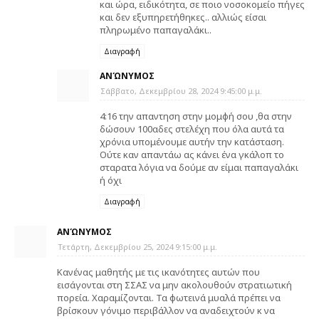
και ώρα, ειδικότητα, σε ποιο νοσοκομείο πήγες
και δεν εξυπηρετήθηκες.. αλλιώς είσαι
πληρωμένο παπαγαλάκι..
Διαγραφή
ΑΝΏΝΥΜΟΣ
Σάββατο, Δεκεμβρίου 28, 2024 9:45:00 μ.μ.
4:16 την απαντηση στην μομφή σου ,θα στην
δώσουν 100αδες στελέχη που όλα αυτά τα
χρόνια υπομένουμε αυτήν την κατάσταση.
Ούτε καν απαντάω ας κάνει ένα γκάλοπ το
σταρατα λόγια να δούμε αν είμαι παπαγαλάκι
ή όχι
Διαγραφή
ΑΝΏΝΥΜΟΣ
Τετάρτη, Δεκεμβρίου 25, 2024 9:15:00 μ.μ.
Κανένας μαθητής με τις ικανότητες αυτών που
εισάγονται στη ΣΣΑΣ να μην ακολουθούν στρατιωτική
πορεία. Χαραμίζονται. Τα φωτεινά μυαλά πρέπει να
βρίσκουν γόνιμο περιβάλλον να αναδειχτούν κ να