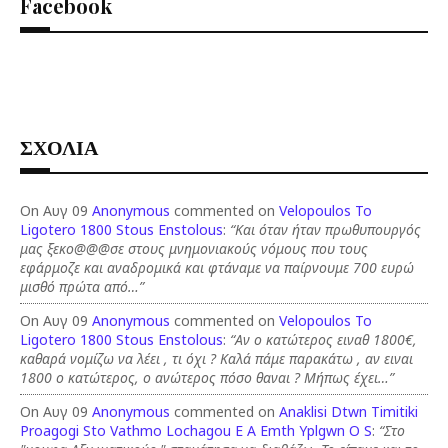
Facebook
ΣΧΟΛΙΑ
On Αυγ 09
Anonymous
commented on
Velopoulos To
Ligotero 1800 Stous Enstolous
:
“Και όταν ήταν πρωθυπουργός
μας ξεκο@@@σε στους μνημονιακούς νόμους που τους
εφάρμοζε και αναδρομικά και φτάναμε να παίρνουμε 700 ευρώ
μισθό πρώτα από…”
On Αυγ 09
Anonymous
commented on
Velopoulos To
Ligotero 1800 Stous Enstolous
:
“Αν ο κατώτερος ειναθ 1800€,
καθαρά νομίζω να λέει , τι όχι ? Καλά πάμε παρακάτω , αν ειναι
1800 ο κατώτερος, ο ανώτερος πόσο θαναι ? Μήπως έχει…”
On Αυγ 09
Anonymous
commented on
Anaklisi Dtwn Timitiki
Proagogi Sto Vathmo Lochagou E A Emth Yplgwn O S
:
“Στο