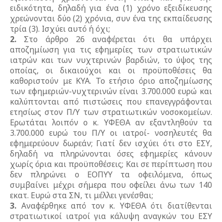
ειδικότητα, δηλαδή για ένα (1) χρόνο εξειδίκευσης
χρεώνονται δύο (2) χρόνια, συν ένα της εκπαίδευσης
τρία (3). Ισχύει αυτό ή όχι;
2.
Στο άρθρο 26 αναφέρεται ότι θα υπάρχει
αποζημίωση για τις εφημερίες των στρατιωτικών
ιατρών και των νυχτερινών βαρδιών, το ύψος της
οποίας, οι δικαιούχοι και οι προϋποθέσεις θα
καθοριστούν με ΚΥΑ. Το ετήσιο όριο αποζημίωσης
των εφημεριών-νυχτερινών είναι 3.700.000 ευρώ και
καλύπτονται από πιστώσεις που επανεγγράφονται
ετησίως στον Π/Υ των στρατιωτικών νοσοκομείων.
Ερωτάται λοιπόν ο κ. ΥΦΕΘΑ αν εξαντληθούν τα
3.700.000 ευρώ του Π/Υ οι ιατροί- νοσηλευτές θα
εφημερεύουν δωρεάν; Γιατί δεν ισχύει ότι στο ΕΣΥ,
δηλαδή να πληρώνονται όσες εφημερίες κάνουν
χωρίς όρια και προϋποθέσεις; Και σε περίπτωση που
δεν πληρώνει ο ΕΟΠΥΥ τα οφειλόμενα, όπως
συμβαίνει μέχρι σήμερα που οφείλει άνω των 140
εκατ. Ευρώ στα ΣΝ, τι μέλλει γενέσθαι;
3.
Αναφέρθηκε από τον κ. ΥΦΕΘΑ ότι διατίθενται
στρατιωτικοί ιατροί για κάλυψη αναγκών του ΕΣΥ