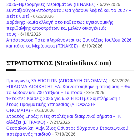
2026–Ημερομηνίες Μερισμάτων (ΠΙΝΑΚΕΣ)
- 6/29/2026
Συνταξιούχοι-Απόστρατοι: Θα χάσουν λεφτά και το 2027 –
Δείτε γιατί
- 6/25/2026
Δαβάκης: Καμία αλλαγή στο καθεστώς υγειονομικής
περίθαλψης αποστράτων και μελών οικογένειάς
τους
- 6/18/2026
Aπόστρατοι: Πότε πληρώνονται τις Συντάξεις Ιουλίου 2026
και πότε τα Μερίσματα (ΠΙΝΑΚΕΣ)
- 6/10/2026
ΣΤΡΑΤΙΩΤΙΚΟΣ (stratiwtikos.com)
Προαγωγές 35 ΕΠΟΠ ΠΝ (ΑΠΟΦΑΣΗ-ΟΝΟΜΑΤΑ)
- 8/7/2026
ΕΠΙΔΟΜΑ ΔΙΟΙΚΗΣΗΣ ΕΔ: Κοινοποιήθηκε η απόφαση – Θα
το λάβουν και 700 Υπξκοι – Τα ποσά
- 8/6/2026
Έκτακτες Κρίσεις 2026 για 652 ΕΠΟΠ με Συμπλήρωση 1
έτους Πραγματικής Υπηρεσίας (ΑΠΟΦΑΣΗ-
ONOMATA)
- 7/23/2026
Στρατός Ξηράς: Νέες στολές και διακριτικά σήματα – Τι
αλλάζει (ΕΓΓΡΑΦΟ)
- 7/21/2026
Θεσσαλονίκη: Αιφνίδιος Θάνατος 50χρονου Στρατιωτικού
πατέρα ενός παιδιού
- 7/18/2026