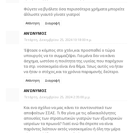
Φύγετε να βγάλετε όσα περισσότερα χρήματα μπορείτε
άλλωστε γιαυτό γίνατε γιατροί
Απάντηση
Διαγραφή
ΑΝΏΝΥΜΟΣ
Τετάρτη, Δεκεμβρίου 25, 2024 10:18:00 π.μ.
Έφτασε ο κόμπος στο χτένι,και προσπαθεί ο τώρα
υπουργός να το συμμαζέψει. Για μένα δεν να κάνει
άσχημα, ωστόσο η ποιότητα της υγείας που παρέχουν
τα στρ. νοσοκομεία είναι ένα θέμα. Ίσως αυτός να ήταν
να ήταν ο στόχος,και τα χρόνια παραμονής δεύτερο.
Απάντηση
Διαγραφή
ΑΝΏΝΥΜΟΣ
Τετάρτη, Δεκεμβρίου 25, 2024 2:35:00 μ.μ.
Και ενα σχόλιο να μας κάνει το συντονιστικό των
αποφοίτων ΣΣΑΣ. Τι θα γίνει με τις αδικαιολόγητες
απουσίες των στρατιωτικών γιατρών των εξωτερικών
ιατρείων τα πρωινά? Γιατί ενώ θα έπρεπε να είναι
παρόντες λείπουν εκτός νοσοκομείου ή όλη την μέρα