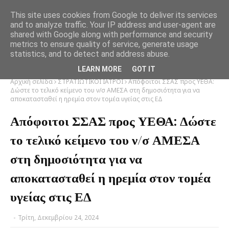
This site uses cookies from Google to deliver its services
and to analyze traffic. Your IP address and user-agent are
shared with Google along with performance and security
metrics to ensure quality of service, generate usage
statistics, and to detect and address abuse.
LEARN MORE
GOT IT
Αρχική σελίδα
ΣΤΡΑΤΙΩΤΙΚΟΙ ΙΑΤΡΟΙ
Απόφοιτοι ΣΣΑΣ προς ΥΕΘΑ:
Δώστε το τελικό κείμενο του ν/σ ΑΜΕΣΑ στη δημοσιότητα για να
αποκατασταθεί η ηρεμία στον τομέα υγείας στις ΕΔ
Απόφοιτοι ΣΣΑΣ προς ΥΕΘΑ: Δώστε
το τελικό κείμενο του ν/σ ΑΜΕΣΑ
στη δημοσιότητα για να
αποκατασταθεί η ηρεμία στον τομέα
υγείας στις ΕΔ
-
Τρίτη, Δεκεμβρίου 24, 2024