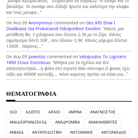
"μουφα Αξιωματικούς " σταμάτησα να διαβάζω. Το είπαμε και το
ξαναλέμε. Το συνάφι σου δίδαξε πρώτο και καλύτερο την κλαψα
και τους μουφα…”
On Αυγ 09
Anonymous
commented on
Ges Afti Einai I
Diadikasia Gia Prokatavoli Odoiporikon Exodon
:
“Κάνεις μια
μετάθεση θες 3 χιλιάρικα σου δίνουν 2,3k με το ζόρι. Κάνεις
σφράγισμα δόντι 50€ , σου δίνουν 3,9€. Κάνεις γέφυρα δόντια
1300€ , παίρνεις…”
On Αυγ 09
Juventus
commented on
Velopoulos To Ligotero
1800 Stous Enstolous
:
“Μπήκα για τα σχόλια και δεν
απογοητευτηκα....η ψέκα στο στρατό πάει σύννεφο.Ο ψεκας έχει
τάξει και 4000€ σύνταξη.... πόσο καμενος πρέπει να είσαι για…”
ΘΕΜΑΤΟΓΡΑΦΙΑ
OLD
ΑΔΙΣΠΟ
ΑΙΓΑΙΟ
ΑΜΥΝΑ
ΑΝΑΓΝΩΣΤΗΣ
ΑΝΑΔΙΟΡΓΑΝΩΣΗ ΕΔ
ΑΝΑΔΡΟΜΙΚΑ
ΑΝΑΚΛΗΘΕΝΤΕΣ
ΑΝΕΑΕΔ
ΑΝΤΑΠΟΔΟΤΙΚΗ
ΑΝΤΩΝΑΚΗΣ
ΑΝΤΩΝΙΑΔΗΣ