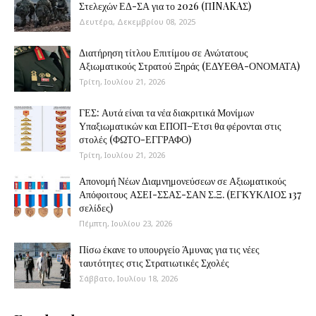
Στελεχών ΕΔ-ΣΑ για το 2026 (ΠINAKAΣ)
Δευτέρα, Δεκεμβρίου 08, 2025
Διατήρηση τίτλου Επιτίμου σε Ανώτατους
Αξιωματικούς Στρατού Ξηράς (ΕΔΥΕΘΑ-ΟΝΟΜΑΤΑ)
Τρίτη, Ιουλίου 21, 2026
ΓΕΣ: Αυτά είναι τα νέα διακριτικά Μονίμων
Υπαξιωματικών και ΕΠΟΠ–Έτσι θα φέρονται στις
στολές (ΦΩΤΟ-ΕΓΓΡΑΦΟ)
Τρίτη, Ιουλίου 21, 2026
Απονομή Νέων Διαμνημονεύσεων σε Αξιωματικούς
Απόφοιτους ΑΣΕΙ-ΣΣΑΣ-ΣΑΝ Σ.Ξ. (ΕΓΚΥΚΛΙΟΣ 137
σελίδες)
Πέμπτη, Ιουλίου 23, 2026
Πίσω έκανε το υπουργείο Άμυνας για τις νέες
ταυτότητες στις Στρατιωτικές Σχολές
Σάββατο, Ιουλίου 18, 2026