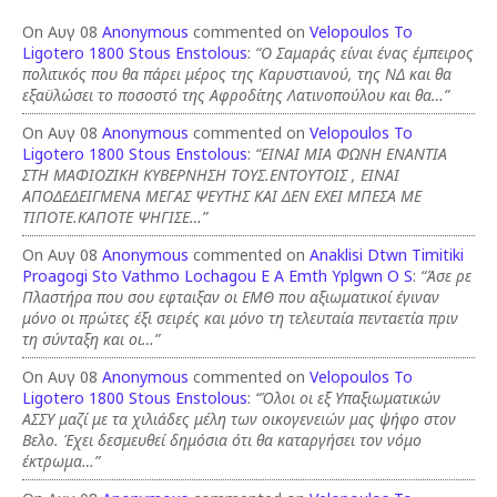
On Αυγ 08
Anonymous
commented on
Velopoulos To
Ligotero 1800 Stous Enstolous
:
“Ο Σαμαράς είναι ένας έμπειρος
πολιτικός που θα πάρει μέρος της Καρυστιανού, της ΝΔ και θα
εξαϋλώσει το ποσοστό της Αφροδίτης Λατινοπούλου και θα…”
On Αυγ 08
Anonymous
commented on
Velopoulos To
Ligotero 1800 Stous Enstolous
:
“ΕΙΝΑΙ ΜΙΑ ΦΩΝΗ ΕΝΑΝΤΙΑ
ΣΤΗ ΜΑΦΙΟΖΙΚΗ ΚΥΒΕΡΝΗΣΗ ΤΟΥΣ.ΕΝΤΟΥΤΟΙΣ , ΕΙΝΑΙ
ΑΠΟΔΕΔΕΙΓΜΕΝΑ ΜΕΓΑΣ ΨΕΥΤΗΣ ΚΑΙ ΔΕΝ ΕΧΕΙ ΜΠΕΣΑ ΜΕ
ΤΙΠΟΤΕ.ΚΑΠΟΤΕ ΨΗΓΙΣΕ…”
On Αυγ 08
Anonymous
commented on
Anaklisi Dtwn Timitiki
Proagogi Sto Vathmo Lochagou E A Emth Yplgwn O S
:
“Άσε ρε
Πλαστήρα που σου εφταιξαν οι ΕΜΘ που αξιωματικοί έγιναν
μόνο οι πρώτες έξι σειρές και μόνο τη τελευταία πενταετία πριν
τη σύνταξη και οι…”
On Αυγ 08
Anonymous
commented on
Velopoulos To
Ligotero 1800 Stous Enstolous
:
“Όλοι οι εξ Υπαξιωματικών
ΑΣΣΥ μαζί με τα χιλιάδες μέλη των οικογενειών μας ψήφο στον
Βελο. Έχει δεσμευθεί δημόσια ότι θα καταργήσει τον νόμο
έκτρωμα…”