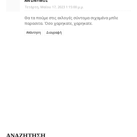
ΑΝΏΝΥΜΟΣ
Τετάρτη, Μαΐου 17, 2023 1:15:00 μ.μ.
Θα τα πούμε στις εκλογές σύντομα σιχαμένα μπλε
παρασιτα. Όσο χαρηκατε, χαρηκατε.
Απάντηση
Διαγραφή
ΑΝΑΖΗΤΗΣΗ