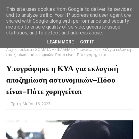
This site uses cookies from Google to deliver its services
and to analyze traffic. Your IP address and user-agent are
shared with Google along with performance and security
metrics to ensure quality of service, generate usage
statistics, and to detect and address abuse.
LEARN MORE
GOT IT
Αρχική σελίδα
ΣΩΜΑΤΑ ΑΣΦΑΛΕΙΑΣ
Υπογράφηκε η ΚΥΑ για εκλογική
αποζημίωση αστυνομικών–Πόσο είναι–Πότε χορηγείται
Υπογράφηκε η ΚΥΑ για εκλογική
αποζημίωση αστυνομικών–Πόσο
είναι–Πότε χορηγείται
-
Τρίτη, Μαΐου 16, 2023