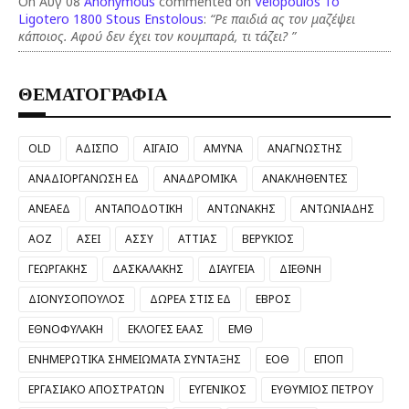
On Αυγ 08
Anonymous
commented on
Velopoulos To
Ligotero 1800 Stous Enstolous
:
“Ρε παιδιά ας τον μαζέψει
κάποιος. Αφού δεν έχει τον κουμπαρά, τι τάζει? ”
ΘΕΜΑΤΟΓΡΑΦΙΑ
OLD
ΑΔΙΣΠΟ
ΑΙΓΑΙΟ
ΑΜΥΝΑ
ΑΝΑΓΝΩΣΤΗΣ
ΑΝΑΔΙΟΡΓΑΝΩΣΗ ΕΔ
ΑΝΑΔΡΟΜΙΚΑ
ΑΝΑΚΛΗΘΕΝΤΕΣ
ΑΝΕΑΕΔ
ΑΝΤΑΠΟΔΟΤΙΚΗ
ΑΝΤΩΝΑΚΗΣ
ΑΝΤΩΝΙΑΔΗΣ
ΑΟΖ
ΑΣΕΙ
ΑΣΣΥ
ΑΤΤΙΑΣ
ΒΕΡΥΚΙΟΣ
ΓΕΩΡΓΑΚΗΣ
ΔΑΣΚΑΛΑΚΗΣ
ΔΙΑΥΓΕΙΑ
ΔΙΕΘΝΗ
ΔΙΟΝΥΣΟΠΟΥΛΟΣ
ΔΩΡΕΑ ΣΤΙΣ ΕΔ
ΕΒΡΟΣ
ΕΘΝΟΦΥΛΑΚΗ
ΕΚΛΟΓΕΣ ΕΑΑΣ
ΕΜΘ
ΕΝΗΜΕΡΩΤΙΚΑ ΣΗΜΕΙΩΜΑΤΑ ΣΥΝΤΑΞΗΣ
ΕΟΘ
ΕΠΟΠ
ΕΡΓΑΣΙΑΚΟ ΑΠΟΣΤΡΑΤΩΝ
ΕΥΓΕΝΙΚΟΣ
ΕΥΘΥΜΙΟΣ ΠΕΤΡΟΥ