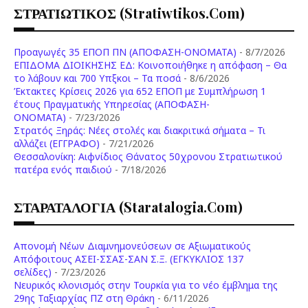
ΣΤΡΑΤΙΩΤΙΚΟΣ (stratiwtikos.com)
Προαγωγές 35 ΕΠΟΠ ΠΝ (ΑΠΟΦΑΣΗ-ΟΝΟΜΑΤΑ)
- 8/7/2026
ΕΠΙΔΟΜΑ ΔΙΟΙΚΗΣΗΣ ΕΔ: Κοινοποιήθηκε η απόφαση – Θα
το λάβουν και 700 Υπξκοι – Τα ποσά
- 8/6/2026
Έκτακτες Κρίσεις 2026 για 652 ΕΠΟΠ με Συμπλήρωση 1
έτους Πραγματικής Υπηρεσίας (ΑΠΟΦΑΣΗ-
ONOMATA)
- 7/23/2026
Στρατός Ξηράς: Νέες στολές και διακριτικά σήματα – Τι
αλλάζει (ΕΓΓΡΑΦΟ)
- 7/21/2026
Θεσσαλονίκη: Αιφνίδιος Θάνατος 50χρονου Στρατιωτικού
πατέρα ενός παιδιού
- 7/18/2026
ΣΤΑΡΑΤΑΛΟΓΙΑ (staratalogia.com)
Απονομή Νέων Διαμνημονεύσεων σε Αξιωματικούς
Απόφοιτους ΑΣΕΙ-ΣΣΑΣ-ΣΑΝ Σ.Ξ. (ΕΓΚΥΚΛΙΟΣ 137
σελίδες)
- 7/23/2026
Νευρικός κλονισμός στην Τουρκία για το νέο έμβλημα της
29ης Ταξιαρχίας ΠΖ στη Θράκη
- 6/11/2026