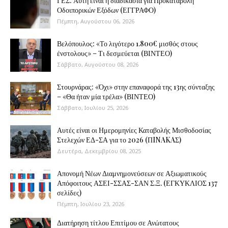
ΓΕΣ: Αυτή είναι η διαδικασία για Προκαταβολή
Οδοιπορικών Εξόδων (ΕΓΓΡΑΦΟ)
Πέμπτη, Αυγούστου 06, 2026
Βελόπουλος: «Το λιγότερο 1.800€ μισθός στους
ένστολους» – Τι δεσμεύεται (ΒΙΝΤΕΟ)
Σάββατο, Αυγούστου 08, 2026
Στουρνάρας: «Όχι» στην επαναφορά της 13ης σύνταξης
– «Θα ήταν μία τρέλα» (ΒΙΝΤΕΟ)
Σάββατο, Ιουλίου 25, 2026
Αυτές είναι οι Ημερομηνίες Καταβολής Μισθοδοσίας
Στελεχών ΕΔ-ΣΑ για το 2026 (ΠINAKAΣ)
Δευτέρα, Δεκεμβρίου 08, 2025
Απονομή Νέων Διαμνημονεύσεων σε Αξιωματικούς
Απόφοιτους ΑΣΕΙ-ΣΣΑΣ-ΣΑΝ Σ.Ξ. (ΕΓΚΥΚΛΙΟΣ 137
σελίδες)
Πέμπτη, Ιουλίου 23, 2026
Διατήρηση τίτλου Επιτίμου σε Ανώτατους