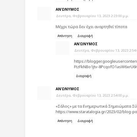
ΑΝΏΝΥΜΟΣ
Δευτέρα, Φεβρουαρίου 13, 2023 2:23:00 μ.μ.
Μέχρι τώρα δεν έχει αναρτηθεί τίποτα
Απάντηση
Διαγραφή
ΑΝΏΝΥΜΟΣ
Δευτέρα, Φεβρουαρίου 13, 2023 2:54:0
https://blogger.googleusercon
FtzFkNBo1jtv-8PcqofO1asW6xrU6H
Διαγραφή
ΑΝΏΝΥΜΟΣ
Δευτέρα, Φεβρουαρίου 13, 2023 2:54:00 μ.μ.
«Σάλος» με τα Ενημερωτικά Σημειώματα Σ
https://www.staratalogia.gr/2023/02/blog-po
Απάντηση
Διαγραφή