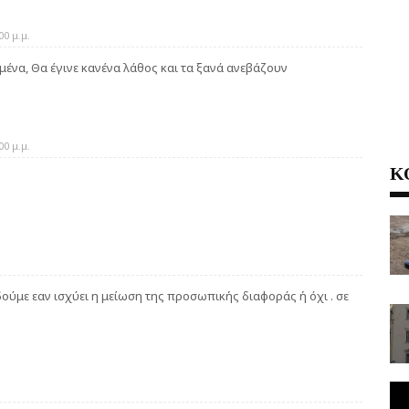
0 μ.μ.
μένα, Θα έγινε κανένα λάθος και τα ξανά ανεβάζουν
0 μ.μ.
Κ
δούμε εαν ισχύει η μείωση της προσωπικής διαφοράς ή όχι . σε