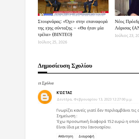
Στουρνάρας: «Όχι» στην επαναφορά
Νέος Πρόεδ
της 13ης σύνταξης – «Θα ήταν μία
Λάρισας (
τρέλα» (ΒΙΝΤΕΟ)
Ιούλιος 23, 2
Ιούλιος 25, 2026
Δημοσίευση Σχολίου
11 Σχόλια
ΚΏΣΤΑΣ
Δευτέρα, Φεβρουαρίου 13, 2023 12:27:00 μ.μ.
Γνωρίζει κανείς γιατί δεν περιλαμβάνει τις 
Σημείωση :
Έχω προσωπική διαφορά 152 ευρώ η οποία
Είναι ίδια με του Ιανουαρίου.
Απάντηση
Διαγραφή