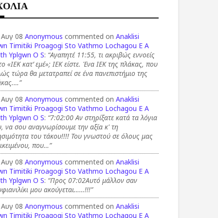
ΧΟΛΙΑ
 Αυγ 08
Anonymous
commented on
Anaklisi
wn Timitiki Proagogi Sto Vathmo Lochagou E A
th Yplgwn O S
:
“Αγαπητέ 11:55, τι ακριβώς εννοείς
το «ΙΕΚ κατ’ εμέ»; ΙΕΚ είστε. Ένα ΙΕΚ της πλάκας, που
ώς τώρα θα μετατραπεί σε ένα πανεπιστήμιο της
άκας.…”
 Αυγ 08
Anonymous
commented on
Anaklisi
wn Timitiki Proagogi Sto Vathmo Lochagou E A
th Yplgwn O S
:
“7:02:00 Αν στηρίξατε κατά τα λόγια
, να σου αναγνωρίσουμε την αξία κ' τη
σιμότητα του τάκου!!!! Του γνωστού σε όλους μας
ικειμένου, που…”
 Αυγ 08
Anonymous
commented on
Anaklisi
wn Timitiki Proagogi Sto Vathmo Lochagou E A
th Yplgwn O S
:
“Προς 07:02Αυτό μάλλον σαν
φιανιλίκι μου ακούγεται……!!!”
 Αυγ 08
Anonymous
commented on
Anaklisi
wn Timitiki Proagogi Sto Vathmo Lochagou E A