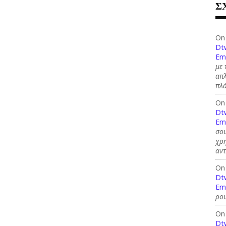
Σ
On
Dt
Em
με 
απλ
πλ
On
Dt
Em
σου
χρη
αντ
On
Dt
Em
ρου
On
Dt