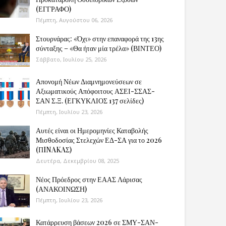
(ΕΓΓΡΑΦΟ)
Πέμπτη, Αυγούστου 06, 2026
Στουρνάρας: «Όχι» στην επαναφορά της 13ης
σύνταξης – «Θα ήταν μία τρέλα» (ΒΙΝΤΕΟ)
Σάββατο, Ιουλίου 25, 2026
Απονομή Νέων Διαμνημονεύσεων σε
Αξιωματικούς Απόφοιτους ΑΣΕΙ-ΣΣΑΣ-
ΣΑΝ Σ.Ξ. (ΕΓΚΥΚΛΙΟΣ 137 σελίδες)
Πέμπτη, Ιουλίου 23, 2026
Αυτές είναι οι Ημερομηνίες Καταβολής
Μισθοδοσίας Στελεχών ΕΔ-ΣΑ για το 2026
(ΠINAKAΣ)
Δευτέρα, Δεκεμβρίου 08, 2025
Νέος Πρόεδρος στην ΕΑΑΣ Λάρισας
(ΑΝΑΚΟΙΝΩΣΗ)
Πέμπτη, Ιουλίου 23, 2026
Κατάρρευση βάσεων 2026 σε ΣΜΥ-ΣΑΝ-