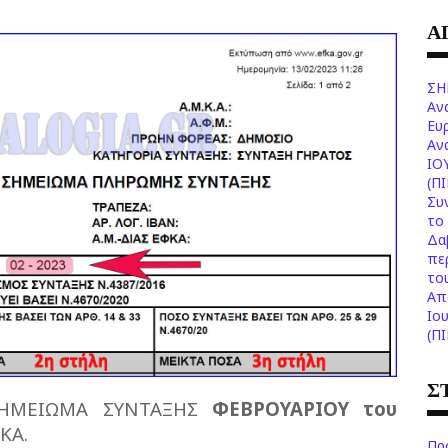
Α
ΣΗ
Αν
Ευ
Aν
ΙΟ
(Π
Συ
το 
Δα
πε
το
Aπ
Ιο
(Π
Σ
ΣΗΜΕΙΩΜΑ ΣΥΝΤΑΞΗΣ
ΦΕΒΡΟΥΑΡΙΟΥ του
ΚΑ.
Πρ