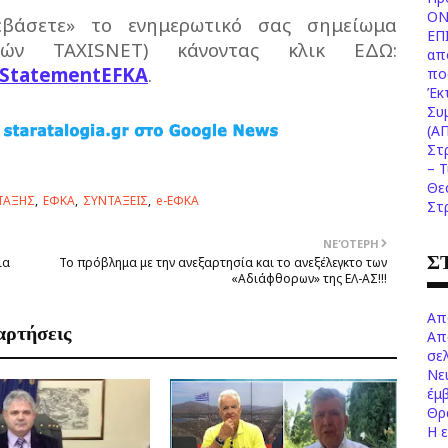
ΟΝ
εβάσετε» το ενημερωτικό σας σημείωμα
ΕΠ
κών TAXISNET) κάνοντας κλικ ΕΔΩ:
απ
onStatementEFKA
.
πο
Έκ
Συ
(Α
Στ
– 
Θε
ΤΑΞΗΣ
ΕΦΚΑ
ΣΥΝΤΑΞΕΙΣ
e-ΕΦΚΑ
Στ
ΝΕΌΤΕΡΗ
Σ
ια
Το πρόβλημα με την ανεξαρτησία και το ανεξέλεγκτο των
«Αδιάφθορων» της ΕΛ-ΑΣ!!!
Απ
αρτήσεις
Απ
σελ
Νε
έμ
Θρ
Η 