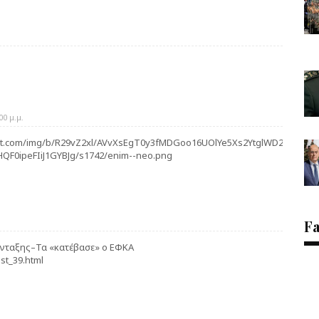
0 μ.μ.
tent.com/img/b/R29vZ2xl/AVvXsEgT0y3fMDGoo16UOlYe5Xs2YtglWD2strU7
QF0ipeFIiJ1GYBJg/s1742/enim--neo.png
F
ύνταξης–Τα «κατέβασε» ο ΕΦΚΑ
st_39.html