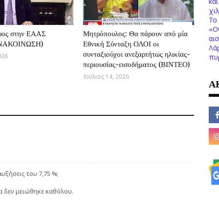
κα
χι
Το 
«Ο
ρος στην ΕΑΑΣ
Μητρόπουλος: Θα πάρουν από μία
αι
ΑΝΑΚΟΙΝΩΣΗ)
Εθνική Σύνταξη ΟΛΟΙ οι
Λά
συνταξιούχοι ανεξαρτήτως ηλικίας-
026
πυ
περιουσίας-εισοδήματος (ΒΙΝΤΕΟ)
Ιούλιος 14, 2026
Α
αυξήσεις του 7,75 %;
 δεν μειώθηκε καθόλου.