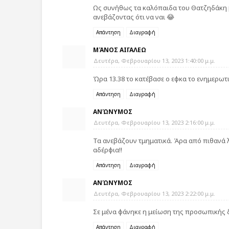
Ως συνήθως τα καλόπαιδα του Θατζηδάκη β
ανεβάζοντας ότι να ναι 😂
Απάντηση
Διαγραφή
ΜΆΝΟΣ ΑΙΓΑΛΕΩ
Δευτέρα, Φεβρουαρίου 13, 2023 1:40:00 μ.μ.
Ώρα 13.38 το κατέβασε ο εφκα το ενημερωτικ
Απάντηση
Διαγραφή
ΑΝΏΝΥΜΟΣ
Δευτέρα, Φεβρουαρίου 13, 2023 2:16:00 μ.μ.
Τα ανεβάζουν τμηματικά. Άρα από πιθανά 
αδέρφια!!
Απάντηση
Διαγραφή
ΑΝΏΝΥΜΟΣ
Δευτέρα, Φεβρουαρίου 13, 2023 2:22:00 μ.μ.
Σε μένα φάνηκε η μείωση της προσωπικής 
Απάντηση
Διαγραφή