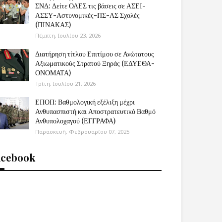
ΣΝΔ: Δείτε ΟΛΕΣ τις βάσεις σε ΑΣΕΙ-
ΑΣΣΥ-Αστυνομικές-ΠΣ-ΛΣ Σχολές
(ΠΙΝΑΚΑΣ)
Πέμπτη, Ιουλίου 23, 2026
Διατήρηση τίτλου Επιτίμου σε Ανώτατους
Αξιωματικούς Στρατού Ξηράς (ΕΔΥΕΘΑ-
ΟΝΟΜΑΤΑ)
Τρίτη, Ιουλίου 21, 2026
UaH5etdCJw__K0aWFxqdqQoUQ4lbNk7bOpkArFeqlD9VzNZJEnNmflO924HazXvhS
ΕΠΟΠ: Βαθμολογική εξέλιξη μέχρι
Ανθυπασπιστή και Αποστρατευτικό Βαθμό
Ανθυπολοχαγού (ΕΓΓΡΑΦΑ)
Παρασκευή, Φεβρουαρίου 07, 2025
acebook