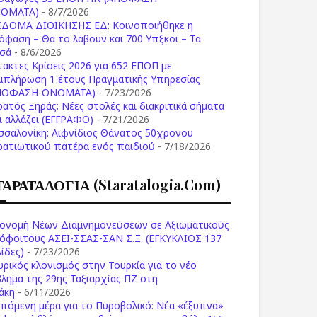
ΟΜΑΤΑ)
- 8/7/2026
ΙΔΟΜΑ ΔΙΟΙΚΗΣΗΣ ΕΔ: Κοινοποιήθηκε η
όφαση – Θα το λάβουν και 700 Υπξκοι – Τα
σά
- 8/6/2026
τακτες Κρίσεις 2026 για 652 ΕΠΟΠ με
μπλήρωση 1 έτους Πραγματικής Υπηρεσίας
ΠΟΦΑΣΗ-ONOMATA)
- 7/23/2026
ρατός Ξηράς: Νέες στολές και διακριτικά σήματα
Τι αλλάζει (ΕΓΓΡΑΦΟ)
- 7/21/2026
σσαλονίκη: Αιφνίδιος Θάνατος 50χρονου
ρατιωτικού πατέρα ενός παιδιού
- 7/18/2026
ΤΑΡΑΤΑΛΟΓΙΑ (staratalogia.com)
ονομή Νέων Διαμνημονεύσεων σε Αξιωματικούς
όφοιτους ΑΣΕΙ-ΣΣΑΣ-ΣΑΝ Σ.Ξ. (ΕΓΚΥΚΛΙΟΣ 137
ίδες)
- 7/23/2026
υρικός κλονισμός στην Τουρκία για το νέο
βλημα της 29ης Ταξιαρχίας ΠΖ στη
άκη
- 6/11/2026
επόμενη μέρα για το Πυροβολικό: Νέα «έξυπνα»