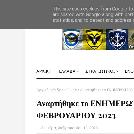
Αρχική
ΟΡΟΙ ΧΡΗΣΗΣ
ΕΠΙΚΟΙΝΩΝΙΑ
This site uses cookies from Google to d
are shared with Google along with perf
statistics, and to detect and address 
ΑΡΧΙΚΗ
ΕΛΛΑΔΑ
ΣΤΡΑΤΙΩΤΙΚΟΙ
ΕΝΟ
Αρχική σελίδα
e-ΕΦΚΑ
Αναρτήθηκε το ENHMEΡΩΤΙΚΟ
Αναρτήθηκε το ENHME
ΦΕΒΡΟΥΑΡΙΟΥ 2023
-
Δευτέρα, Φεβρουαρίου 13, 2023