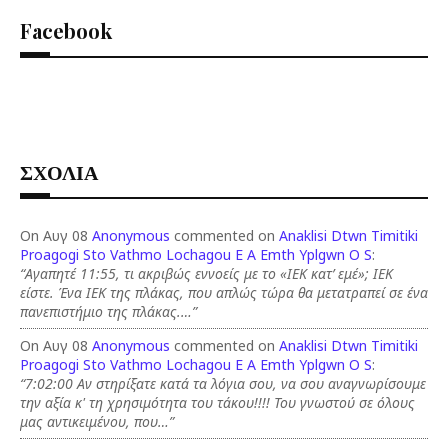
Facebook
ΣΧΟΛΙΑ
On Αυγ 08
Anonymous
commented on
Anaklisi Dtwn Timitiki
Proagogi Sto Vathmo Lochagou E A Emth Yplgwn O S
:
“Αγαπητέ 11:55, τι ακριβώς εννοείς με το «ΙΕΚ κατ’ εμέ»; ΙΕΚ
είστε. Ένα ΙΕΚ της πλάκας, που απλώς τώρα θα μετατραπεί σε ένα
πανεπιστήμιο της πλάκας.…”
On Αυγ 08
Anonymous
commented on
Anaklisi Dtwn Timitiki
Proagogi Sto Vathmo Lochagou E A Emth Yplgwn O S
:
“7:02:00 Αν στηρίξατε κατά τα λόγια σου, να σου αναγνωρίσουμε
την αξία κ' τη χρησιμότητα του τάκου!!!! Του γνωστού σε όλους
μας αντικειμένου, που…”