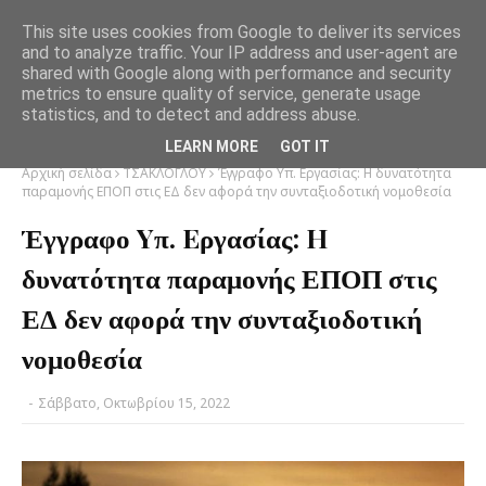
This site uses cookies from Google to deliver its services
and to analyze traffic. Your IP address and user-agent are
shared with Google along with performance and security
metrics to ensure quality of service, generate usage
statistics, and to detect and address abuse.
LEARN MORE
GOT IT
Αρχική σελίδα
ΤΣΑΚΛΟΓΛΟΥ
Έγγραφο Yπ. Eργασίας: H δυνατότητα
παραμονής ΕΠΟΠ στις ΕΔ δεν αφορά την συνταξιοδοτική νομοθεσία
Έγγραφο Yπ. Eργασίας: H
δυνατότητα παραμονής ΕΠΟΠ στις
ΕΔ δεν αφορά την συνταξιοδοτική
νομοθεσία
-
Σάββατο, Οκτωβρίου 15, 2022