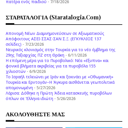
πατέρα ενός παιδιού
- 7/18/2026
ΣΤΑΡΑΤΑΛΟΓΙΑ (staratalogia.com)
Απονομή Νέων Διαμνημονεύσεων σε Αξιωματικούς
Απόφοιτους ΑΣΕΙ-ΣΣΑΣ-ΣΑΝ Σ.Ξ. (ΕΓΚΥΚΛΙΟΣ 137
σελίδες)
- 7/23/2026
Νευρικός κλονισμός στην Τουρκία για το νέο έμβλημα της
29ης Ταξιαρχίας ΠΖ στη Θράκη
- 6/11/2026
Η επόμενη μέρα για το Πυροβολικό: Νέα «έξυπνα» και
φονικά βλήματα ακριβείας για τα πυροβόλα 155
χιλιοστών
- 6/9/2026
Το Ισραήλ τελειώνει με Ιράν και ξεκινάει με «Οθωμανική»
Τουρκία και Ερντογάν–Η Άγκυρα αισθάνεται γεωπολιτικά
απομονωμένη
- 5/27/2026
Λάρισα: Δόθηκε η Πρώτη Άδεια κατασκευής πυροβόλων
όπλων σε Έλληνα ιδιώτη
- 5/26/2026
ΑΚΟΛΟΥΘΗΣΤΕ ΜΑΣ