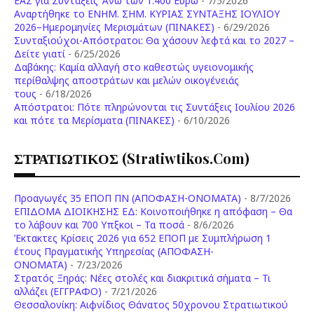
ΕΑΣ για Συντάξεις Άνω των 1.400 Ευρώ
- 7/5/2026
Aναρτήθηκε το ENHM. ΣΗΜ. ΚΥΡΙΑΣ ΣΥΝΤΑΞΗΣ ΙΟΥΛΙΟΥ
2026–Ημερομηνίες Μερισμάτων (ΠΙΝΑΚΕΣ)
- 6/29/2026
Συνταξιούχοι-Απόστρατοι: Θα χάσουν λεφτά και το 2027 –
Δείτε γιατί
- 6/25/2026
Δαβάκης: Καμία αλλαγή στο καθεστώς υγειονομικής
περίθαλψης αποστράτων και μελών οικογένειάς
τους
- 6/18/2026
Aπόστρατοι: Πότε πληρώνονται τις Συντάξεις Ιουλίου 2026
και πότε τα Μερίσματα (ΠΙΝΑΚΕΣ)
- 6/10/2026
ΣΤΡΑΤΙΩΤΙΚΟΣ (stratiwtikos.com)
Προαγωγές 35 ΕΠΟΠ ΠΝ (ΑΠΟΦΑΣΗ-ΟΝΟΜΑΤΑ)
- 8/7/2026
ΕΠΙΔΟΜΑ ΔΙΟΙΚΗΣΗΣ ΕΔ: Κοινοποιήθηκε η απόφαση – Θα
το λάβουν και 700 Υπξκοι – Τα ποσά
- 8/6/2026
Έκτακτες Κρίσεις 2026 για 652 ΕΠΟΠ με Συμπλήρωση 1
έτους Πραγματικής Υπηρεσίας (ΑΠΟΦΑΣΗ-
ONOMATA)
- 7/23/2026
Στρατός Ξηράς: Νέες στολές και διακριτικά σήματα – Τι
αλλάζει (ΕΓΓΡΑΦΟ)
- 7/21/2026
Θεσσαλονίκη: Αιφνίδιος Θάνατος 50χρονου Στρατιωτικού