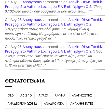
On Αυγ 08
Anonymous
commented on
Anaklisi Dtwn Timitiki
Proagogi Sto Vathmo Lochagou E A Emth Yplgwn O S
:
“Προς
07:02Αυτό μάλλον σαν ρουφιανιλίκι μου ακούγεται……!!!”
On Αυγ 08
Anonymous
commented on
Anaklisi Dtwn Timitiki
Proagogi Sto Vathmo Lochagou E A Emth Yplgwn O S
:
“Συγχαρητήρια στους συναδέλφους. Και νόμιμη είναι η
προαγωγή και δίκαιη. Να χαιρόμαστε με ότι είναι καλό για το
προσωπικό, οι "καλόψυχοι" ας…”
On Αυγ 08
Anonymous
commented on
Anaklisi Dtwn Timitiki
Proagogi Sto Vathmo Lochagou E A Emth Yplgwn O S
:
“Προς
7 Αυγούστου 7:02. Γιατί έπρεπε να γίνετε Αξιωματικοί και
Ανώτεροι μάλιστα όπως γράφεις? Τι υπέγραψες όταν μπήκες ως
ΟΠΥ και μετέπειτα ΕΜΘ?…”
ΘΕΜΑΤΟΓΡΑΦΙΑ
OLD
ΑΔΙΣΠΟ
ΑΙΓΑΙΟ
ΑΜΥΝΑ
ΑΝΑΓΝΩΣΤΗΣ
ΑΝΑΔΙΟΡΓΑΝΩΣΗ ΕΔ
ΑΝΑΔΡΟΜΙΚΑ
ΑΝΑΚΛΗΘΕΝΤΕΣ