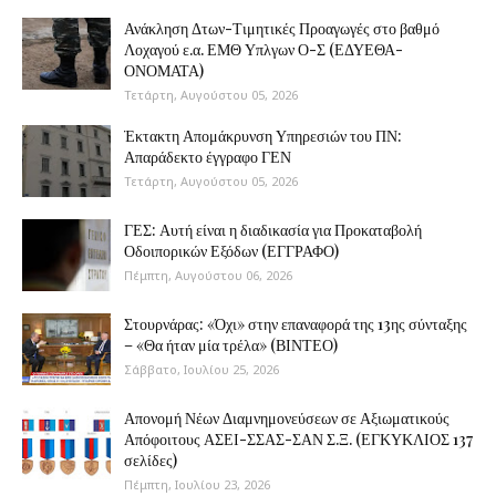
Ανάκληση Δτων-Τιμητικές Προαγωγές στο βαθμό
Λοχαγού ε.α. ΕΜΘ Υπλγων Ο-Σ (ΕΔΥΕΘΑ-
ΟΝΟΜΑΤΑ)
Τετάρτη, Αυγούστου 05, 2026
Έκτακτη Απομάκρυνση Υπηρεσιών του ΠΝ:
Απαράδεκτο έγγραφο ΓΕΝ
Τετάρτη, Αυγούστου 05, 2026
ΓΕΣ: Αυτή είναι η διαδικασία για Προκαταβολή
Οδοιπορικών Εξόδων (ΕΓΓΡΑΦΟ)
Πέμπτη, Αυγούστου 06, 2026
Στουρνάρας: «Όχι» στην επαναφορά της 13ης σύνταξης
– «Θα ήταν μία τρέλα» (ΒΙΝΤΕΟ)
Σάββατο, Ιουλίου 25, 2026
Απονομή Νέων Διαμνημονεύσεων σε Αξιωματικούς
Απόφοιτους ΑΣΕΙ-ΣΣΑΣ-ΣΑΝ Σ.Ξ. (ΕΓΚΥΚΛΙΟΣ 137
σελίδες)
Πέμπτη, Ιουλίου 23, 2026