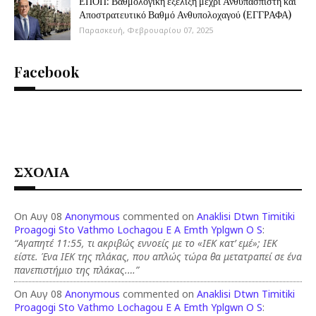
ΕΠΟΠ: Βαθμολογική εξέλιξη μέχρι Ανθυπασπιστή και
Αποστρατευτικό Βαθμό Ανθυπολοχαγού (ΕΓΓΡΑΦΑ)
Παρασκευή, Φεβρουαρίου 07, 2025
Facebook
ΣΧΟΛΙΑ
On Αυγ 08
Anonymous
commented on
Anaklisi Dtwn Timitiki
Proagogi Sto Vathmo Lochagou E A Emth Yplgwn O S
:
“Αγαπητέ 11:55, τι ακριβώς εννοείς με το «ΙΕΚ κατ’ εμέ»; ΙΕΚ
είστε. Ένα ΙΕΚ της πλάκας, που απλώς τώρα θα μετατραπεί σε ένα
πανεπιστήμιο της πλάκας.…”
On Αυγ 08
Anonymous
commented on
Anaklisi Dtwn Timitiki
Proagogi Sto Vathmo Lochagou E A Emth Yplgwn O S
: