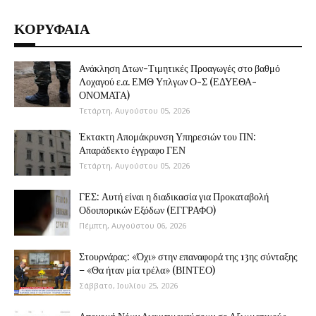
ΚΟΡΥΦΑΙΑ
Ανάκληση Δτων-Τιμητικές Προαγωγές στο βαθμό
Λοχαγού ε.α. ΕΜΘ Υπλγων Ο-Σ (ΕΔΥΕΘΑ-
ΟΝΟΜΑΤΑ)
Τετάρτη, Αυγούστου 05, 2026
Έκτακτη Απομάκρυνση Υπηρεσιών του ΠΝ:
Απαράδεκτο έγγραφο ΓΕΝ
Τετάρτη, Αυγούστου 05, 2026
ΓΕΣ: Αυτή είναι η διαδικασία για Προκαταβολή
Οδοιπορικών Εξόδων (ΕΓΓΡΑΦΟ)
Πέμπτη, Αυγούστου 06, 2026
Στουρνάρας: «Όχι» στην επαναφορά της 13ης σύνταξης
– «Θα ήταν μία τρέλα» (ΒΙΝΤΕΟ)
Σάββατο, Ιουλίου 25, 2026