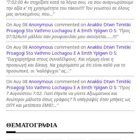
“7:02:00 Αν στηρίξατε κατά τα λόγια σου, να σου αναγνωρίσουμε
την αξία κ' τη χρησιμότητα του τάκου!!!! Του γνωστού σε όλους
μας αντικειμένου, που…”
On Αυγ 08
Anonymous
commented on
Anaklisi Dtwn Timitiki
Proagogi Sto Vathmo Lochagou E A Emth Yplgwn O S
:
“Προς
07:02Αυτό μάλλον σαν ρουφιανιλίκι μου ακούγεται……!!!”
On Αυγ 08
Anonymous
commented on
Anaklisi Dtwn Timitiki
Proagogi Sto Vathmo Lochagou E A Emth Yplgwn O S
:
“Συγχαρητήρια στους συναδέλφους. Και νόμιμη είναι η
προαγωγή και δίκαιη. Να χαιρόμαστε με ότι είναι καλό για το
προσωπικό, οι "καλόψυχοι" ας…”
On Αυγ 08
Anonymous
commented on
Anaklisi Dtwn Timitiki
Proagogi Sto Vathmo Lochagou E A Emth Yplgwn O S
:
“Προς
7 Αυγούστου 7:02. Γιατί έπρεπε να γίνετε Αξιωματικοί και
Ανώτεροι μάλιστα όπως γράφεις? Τι υπέγραψες όταν μπήκες ως
ΟΠΥ και μετέπειτα ΕΜΘ?…”
ΘΕΜΑΤΟΓΡΑΦΙΑ