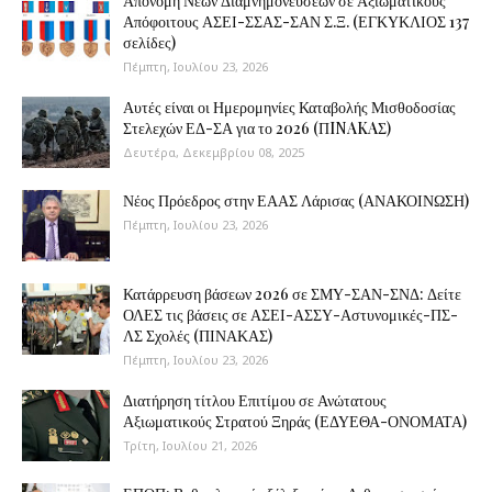
Απονομή Νέων Διαμνημονεύσεων σε Αξιωματικούς
Απόφοιτους ΑΣΕΙ-ΣΣΑΣ-ΣΑΝ Σ.Ξ. (ΕΓΚΥΚΛΙΟΣ 137
σελίδες)
Πέμπτη, Ιουλίου 23, 2026
Αυτές είναι οι Ημερομηνίες Καταβολής Μισθοδοσίας
Στελεχών ΕΔ-ΣΑ για το 2026 (ΠINAKAΣ)
Δευτέρα, Δεκεμβρίου 08, 2025
Νέος Πρόεδρος στην ΕΑΑΣ Λάρισας (ΑΝΑΚΟΙΝΩΣΗ)
Πέμπτη, Ιουλίου 23, 2026
Κατάρρευση βάσεων 2026 σε ΣΜΥ-ΣΑΝ-ΣΝΔ: Δείτε
ΟΛΕΣ τις βάσεις σε ΑΣΕΙ-ΑΣΣΥ-Αστυνομικές-ΠΣ-
ΛΣ Σχολές (ΠΙΝΑΚΑΣ)
Πέμπτη, Ιουλίου 23, 2026
Διατήρηση τίτλου Επιτίμου σε Ανώτατους
Αξιωματικούς Στρατού Ξηράς (ΕΔΥΕΘΑ-ΟΝΟΜΑΤΑ)
Τρίτη, Ιουλίου 21, 2026