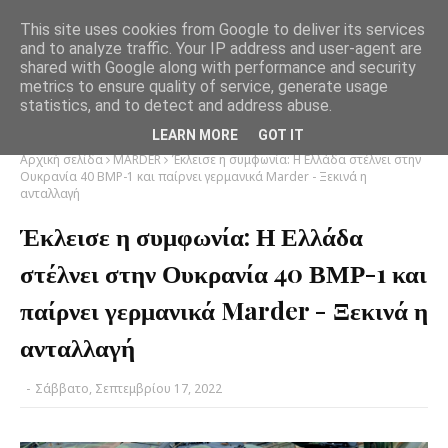
This site uses cookies from Google to deliver its services
and to analyze traffic. Your IP address and user-agent are
shared with Google along with performance and security
metrics to ensure quality of service, generate usage
statistics, and to detect and address abuse.
LEARN MORE
GOT IT
Αρχική σελίδα
MARDER
Έκλεισε η συμφωνία: Η Ελλάδα στέλνει στην
Ουκρανία 40 ΒΜΡ-1 και παίρνει γερμανικά Marder - Ξεκινά η
ανταλλαγή
Έκλεισε η συμφωνία: Η Ελλάδα
στέλνει στην Ουκρανία 40 ΒΜΡ-1 και
παίρνει γερμανικά Marder - Ξεκινά η
ανταλλαγή
-
Σάββατο, Σεπτεμβρίου 17, 2022