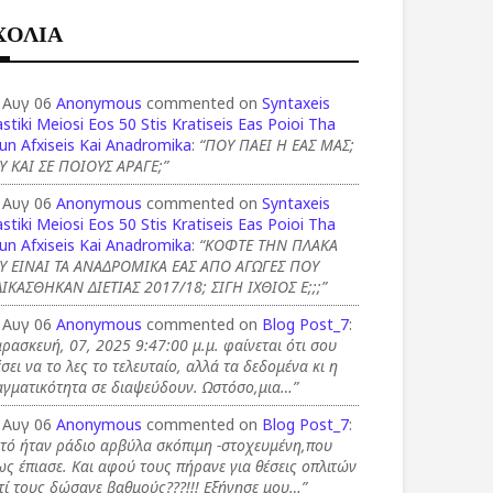
ΧΟΛΙΑ
 Αυγ 06
Anonymous
commented on
Syntaxeis
stiki Meiosi Eos 50 Stis Kratiseis Eas Poioi Tha
un Afxiseis Kai Anadromika
:
“ΠΟΥ ΠΑΕΙ Η ΕΑΣ ΜΑΣ;
Υ ΚΑΙ ΣΕ ΠΟΙΟΥΣ ΑΡΑΓΕ;”
 Αυγ 06
Anonymous
commented on
Syntaxeis
stiki Meiosi Eos 50 Stis Kratiseis Eas Poioi Tha
un Afxiseis Kai Anadromika
:
“ΚΟΦΤΕ ΤΗΝ ΠΛΑΚΑ
Υ ΕΙΝΑΙ ΤΑ ΑΝΑΔΡΟΜΙΚΑ ΕΑΣ ΑΠΟ ΑΓΩΓΕΣ ΠΟΥ
ΙΚΑΣΘΗΚΑΝ ΔΙΕΤΙΑΣ 2017/18; ΣΙΓΗ ΙΧΘΙΟΣ Ε;;;”
 Αυγ 06
Anonymous
commented on
Blog Post_7
:
ρασκευή, 07, 2025 9:47:00 μ.μ. φαίνεται ότι σου
σει να το λες το τελευταίο, αλλά τα δεδομένα κι η
αγματικότητα σε διαψεύδουν. Ωστόσο,μια…”
 Αυγ 06
Anonymous
commented on
Blog Post_7
:
τό ήταν ράδιο αρβύλα σκόπιμη -στοχευμένη,που
ς έπιασε. Και αφού τους πήρανε για θέσεις οπλιτών
τί τους δώσανε βαθμούς???!!! Εξήγησε μου…”