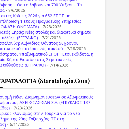
όφαση – Θα το λάβουν και 700 Υπξκοι – Τα
σά
- 8/6/2026
τακτες Κρίσεις 2026 για 652 ΕΠΟΠ με
μπλήρωση 1 έτους Πραγματικής Υπηρεσίας
ΠΟΦΑΣΗ-ONOMATA)
- 7/23/2026
ρατός Ξηράς: Νέες στολές και διακριτικά σήματα
Τι αλλάζει (ΕΓΓΡΑΦΟ)
- 7/21/2026
σσαλονίκη: Αιφνίδιος Θάνατος 50χρονου
ρατιωτικού πατέρα ενός παιδιού
- 7/18/2026
όστρατοι Υπαξιωματικοί-ΕΠΟΠ: Έτσι εκδίδεται η
ιαία Κάρτα Εισόδου στις Στρατιωτικές
μεταλλεύσεις (ΕΓΓΡΑΦΟ)
- 7/14/2026
ΤΑΡΑΤΑΛΟΓΙΑ (staratalogia.com)
ονομή Νέων Διαμνημονεύσεων σε Αξιωματικούς
όφοιτους ΑΣΕΙ-ΣΣΑΣ-ΣΑΝ Σ.Ξ. (ΕΓΚΥΚΛΙΟΣ 137
ίδες)
- 7/23/2026
υρικός κλονισμός στην Τουρκία για το νέο
βλημα της 29ης Ταξιαρχίας ΠΖ στη
άκη
- 6/11/2026