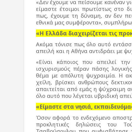
«Δεν έχουμε να πείσουμε κανέναν γι
είμαστε έτοιμοι πρωτίστως στο δ
πως, έχουμε τη δύναμη, αν δεν πε
εθνικά μας συμφέροντα», συμπλήρω
«Η Ελλάδα διαχειρίζεται τις προ
Ακόμα τόνισε πως όλο αυτό εντάσσ
απειλή και η Αθήνα αντιδράει με ψυ
«Είναι κάποιος που απειλεί την
ισχυρισμούς πέραν πάσης λογικής
θέμα με απόλυτη ψυχραιμία. Η ακ
χείλη, βρίσκει ανθρώπους δεκτικ
απαιτείται από εμάς η ψύχραιμη α
όλο αυτό που λέγεται υβριδική απει
«Είμαστε στα νησιά, εκπαιδευόμα
Όσον αφορά το ενδεχόμενο αποστρ
προκλητικές δηλώσεις του Το
Τσαβούσογλου που αμφισβήτησε 