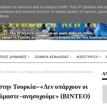
eliver its services and to analyze traffic. Your IP address and 
ormance and security metrics to ensure quality of service, gen
abuse.
ΠΛΕΣ ΔΥΝΑΜΕΙΣ
ΣΩΜΑΤΑ ΑΣΦΑΛΕΙΑΣ
ΑΠΟΣΤΡΑΤΟΙ
ην Τουρκία–«Δεν υπάρχουν οι λέξεις φοβόμαστε-αιφνιδιαζόμαστε-
Α
στην Τουρκία–«Δεν υπάρχουν οι
αζόμαστε-ανησυχούμε» (ΒΙΝΤΕΟ)