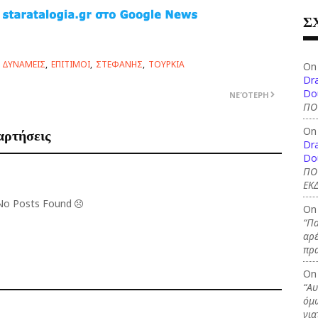
Σ
 ΔΥΝΑΜΕΙΣ
ΕΠΙΤΙΜΟΙ
ΣΤΕΦΑΝΗΣ
ΤΟΥΡΚΙΑ
On
Dra
Do
ΝΕΌΤΕΡΗ
ΠΟ
On
αρτήσεις
Dra
Do
ΠΟ
ΕΚΔ
 No Posts Found
On
“Πα
αρέ
πρ
On
“Αυ
όμω
για