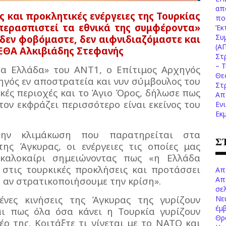
απ
ς και προκλητικές ενέργειες της Τουρκίας
πο
υπερασπιστεί τα εθνικά της συμφέροντα»
Έκ
Συ
«δεν φοβόμαστε, δεν αιφνιδιαζόμαστε και
(Α
ΕΘΑ Αλκιβιάδης Στεφανής
Στ
– 
α Ελλάδα» του ΑΝΤ1, ο Επίτιμος Αρχηγός
Θε
ηγός εν αποστρατεία και νυν σύμβουλος του
Στ
κές περιοχές και το Άγιο Όρος, δήλωσε πως
Απ
τον εκφράζει περισσότερο είναι εκείνος του
Εν
Εκ
ην κλιμάκωση που παρατηρείται στα
Σ
ης Άγκυρας, οι ενέργειες τις οποίες μας
 καλοκαίρι σημειώνοντας πως «η Ελλάδα
 στις τουρκικές προκλήσεις και προτάσσει
Απ
Απ
ο αν στρατικοποιήσουμε την κρίση».
σελ
νες κινήσεις της Άγκυρας της γυρίζουν
Νε
έμ
αι πως όλα όσα κάνει η Τουρκία γυρίζουν
Θρ
έρ της. Κοιτάξτε τι γίνεται με το ΝΑΤΟ και