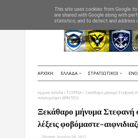
Αρχική
ΟΡΟΙ ΧΡΗΣΗΣ
ΕΠΙΚΟΙΝΩΝΙΑ
This site uses cookies from Google to d
are shared with Google along with perf
statistics, and to detect and address 
ΑΡΧΙΚΗ
ΕΛΛΑΔΑ
ΣΤΡΑΤΙΩΤΙΚΟΙ
ΕΝΟ
Αρχική σελίδα
ΤΟΥΡΚΙΑ
Ξεκάθαρο μήνυμα Στεφανή στ
ανησυχούμε» (ΒΙΝΤΕΟ)
Ξεκάθαρο μήνυμα Στεφανή 
λέξεις φοβόμαστε-αιφνιδι
-
Πέμπτη, Ιουνίου 09, 2022