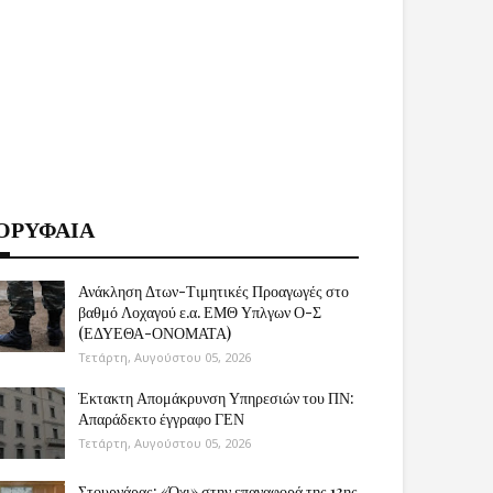
ΟΡΥΦΑΙΑ
Ανάκληση Δτων-Τιμητικές Προαγωγές στο
βαθμό Λοχαγού ε.α. ΕΜΘ Υπλγων Ο-Σ
(ΕΔΥΕΘΑ-ΟΝΟΜΑΤΑ)
Τετάρτη, Αυγούστου 05, 2026
Έκτακτη Απομάκρυνση Υπηρεσιών του ΠΝ:
Απαράδεκτο έγγραφο ΓΕΝ
Τετάρτη, Αυγούστου 05, 2026
Στουρνάρας: «Όχι» στην επαναφορά της 13ης