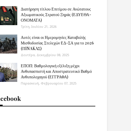
Διατήρηση τίτλου Επιτίμου σε Ανώτατους
Αξιωματικούς Στρατού Ξηράς (ΕΔΥΕΘΑ-
ΟΝΟΜΑΤΑ)
Τρίτη, Ιουλίου 21, 2026
Αυτές είναι οι Ημερομηνίες Καταβολής
Μισθοδοσίας Στελεχών ΕΔ-ΣΑ για το 2026
(ΠINAKAΣ)
Δευτέρα, Δεκεμβρίου 08, 2025
ΕΠΟΠ: Βαθμολογική εξέλιξη μέχρι
Ανθυπασπιστή και Αποστρατευτικό Βαθμό
Ανθυπολοχαγού (ΕΓΓΡΑΦΑ)
Παρασκευή, Φεβρουαρίου 07, 2025
acebook