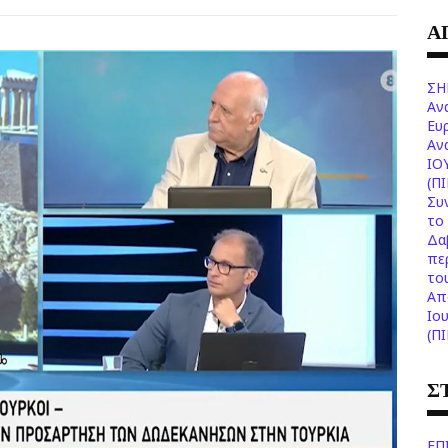
Α
ΣΗ
Αν
Ευ
Aν
ΙΟ
(Π
Συ
το 
Δα
πε
το
Aπ
Ιο
(Π
Σ
ΕΠ