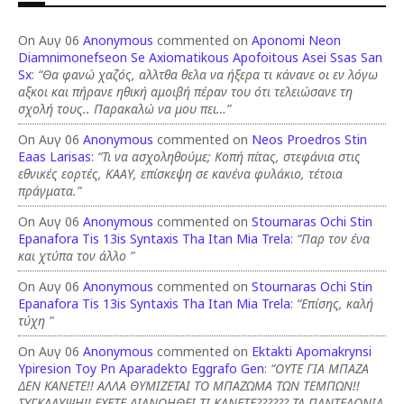
On Αυγ 06
Anonymous
commented on
Aponomi Neon
Diamnimonefseon Se Axiomatikous Apofoitous Asei Ssas San
Sx
:
“Θα φανώ χαζός, αλλτθα θελα να ήξερα τι κάνανε οι εν λόγω
αξκοι και πήρανε ηθική αμοιβή πέραν του ότι τελειώσανε τη
σχολή τους.. Παρακαλώ να μου πει…”
On Αυγ 06
Anonymous
commented on
Neos Proedros Stin
Eaas Larisas
:
“Τι να ασχοληθούμε; Κοπή πίτας, στεφάνια στις
εθνικές εορτές, ΚΑΑΥ, επίσκεψη σε κανένα φυλάκιο, τέτοια
πράγματα.”
On Αυγ 06
Anonymous
commented on
Stournaras Ochi Stin
Epanafora Tis 13is Syntaxis Tha Itan Mia Trela
:
“Παρ τον ένα
και χτύπα τον άλλο ”
On Αυγ 06
Anonymous
commented on
Stournaras Ochi Stin
Epanafora Tis 13is Syntaxis Tha Itan Mia Trela
:
“Επίσης, καλή
τύχη ”
On Αυγ 06
Anonymous
commented on
Ektakti Apomakrynsi
Ypiresion Toy Pn Aparadekto Eggrafo Gen
:
“ΟΥΤΕ ΓΙΑ ΜΠΑΖΑ
ΔΕΝ ΚΑΝΕΤΕ!! ΑΛΛΑ ΘΥΜΙΖΕΤΑΙ ΤΟ ΜΠΑΖΩΜΑ ΤΩΝ ΤΕΜΠΩΝ!!
ΣΥΓΚΑΛΥΨΗ!! ΕΧΕΤΕ ΔΙΑΝΟΗΘΕΙ ΤΙ ΚΑΝΕΤΕ?????? ΤΑ ΠΑΝΤΕΛΟΝΙΑ