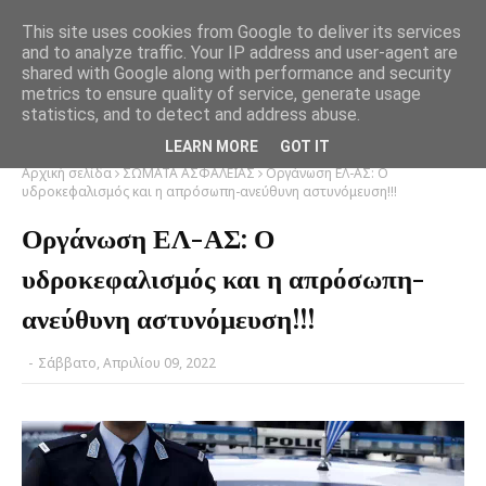
This site uses cookies from Google to deliver its services
and to analyze traffic. Your IP address and user-agent are
shared with Google along with performance and security
metrics to ensure quality of service, generate usage
statistics, and to detect and address abuse.
LEARN MORE
GOT IT
Αρχική σελίδα
ΣΩΜΑΤΑ ΑΣΦΑΛΕΙΑΣ
Οργάνωση ΕΛ-ΑΣ: Ο
υδροκεφαλισμός και η απρόσωπη-ανεύθυνη αστυνόμευση!!!
Οργάνωση ΕΛ-ΑΣ: Ο
υδροκεφαλισμός και η απρόσωπη-
ανεύθυνη αστυνόμευση!!!
-
Σάββατο, Απριλίου 09, 2022