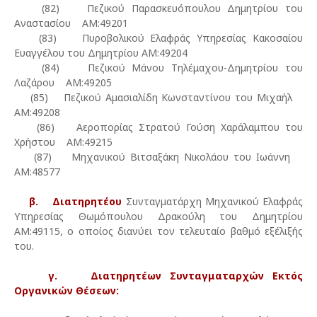
(82) Πεζικού Παρασκευόπουλου Δημητρίου του
Αναστασίου ΑΜ:49201
(83) Πυροβολικού Ελαφράς Υπηρεσίας Κακοσαίου
Ευαγγέλου του Δημητρίου ΑΜ:49204
(84) Πεζικού Μάνου Τηλέμαχου-Δημητρίου του
Λαζάρου ΑΜ:49205
(85) Πεζικού Αμασιαλίδη Κωνσταντίνου του Μιχαήλ
ΑΜ:49208
(86) Αεροπορίας Στρατού Γούση Χαράλαμπου του
Χρήστου ΑΜ:49215
(87) Μηχανικού Βιτσαξάκη Νικολάου του Ιωάννη
ΑΜ:48577
β. Διατηρητέου
Συνταγματάρχη Μηχανικού Eλαφράς
Υπηρεσίας Θωμόπουλου Δρακούλη του Δημητρίου
ΑΜ:49115, ο οποίος διανύει τον τελευταίο βαθμό εξέλιξής
του.
γ. Διατηρητέων Συνταγματαρχών Εκτός
Οργανικών Θέσεων: