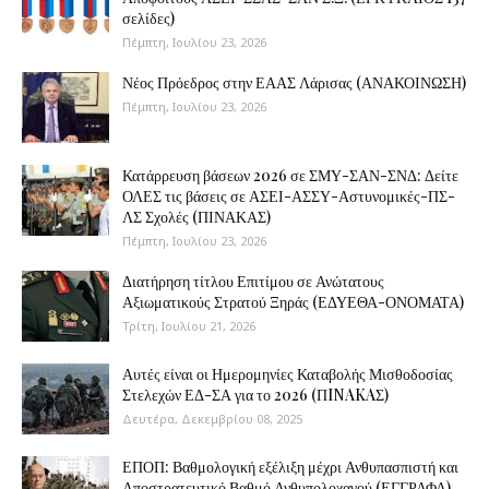
σελίδες)
Πέμπτη, Ιουλίου 23, 2026
Νέος Πρόεδρος στην ΕΑΑΣ Λάρισας (ΑΝΑΚΟΙΝΩΣΗ)
Πέμπτη, Ιουλίου 23, 2026
Κατάρρευση βάσεων 2026 σε ΣΜΥ-ΣΑΝ-ΣΝΔ: Δείτε
ΟΛΕΣ τις βάσεις σε ΑΣΕΙ-ΑΣΣΥ-Αστυνομικές-ΠΣ-
ΛΣ Σχολές (ΠΙΝΑΚΑΣ)
Πέμπτη, Ιουλίου 23, 2026
Διατήρηση τίτλου Επιτίμου σε Ανώτατους
Αξιωματικούς Στρατού Ξηράς (ΕΔΥΕΘΑ-ΟΝΟΜΑΤΑ)
Τρίτη, Ιουλίου 21, 2026
Αυτές είναι οι Ημερομηνίες Καταβολής Μισθοδοσίας
Στελεχών ΕΔ-ΣΑ για το 2026 (ΠINAKAΣ)
Δευτέρα, Δεκεμβρίου 08, 2025
ΕΠΟΠ: Βαθμολογική εξέλιξη μέχρι Ανθυπασπιστή και
Αποστρατευτικό Βαθμό Ανθυπολοχαγού (ΕΓΓΡΑΦΑ)