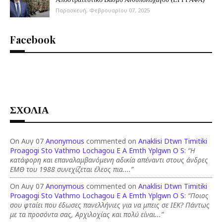
Παρασκευή, Φεβρουαρίου 07, 2025
Facebook
ΣΧΟΛΙΑ
On Αυγ 07
Anonymous
commented on
Anaklisi Dtwn Timitiki
Proagogi Sto Vathmo Lochagou E A Emth Yplgwn O S
:
“Η
κατάφορη και επαναλαμβανόμενη αδικία απέναντι στους άνδρες
ΕΜΘ του 1988 συνεχίζεται έλεος πια....”
On Αυγ 07
Anonymous
commented on
Anaklisi Dtwn Timitiki
Proagogi Sto Vathmo Lochagou E A Emth Yplgwn O S
:
“Ποιος
σου φταίει που έδωσες πανελλήνιες για να μπεις σε ΙΕΚ? Πάντως
με τα προσόντα σας, Αρχιλοχίας και πολύ είναι...”