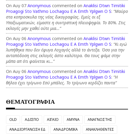
On Αυγ 07
Anonymous
commented on
Anaklisi Dtwn Timitiki
Proagogi Sto Vathmo Lochagou E A Emth Yplgwn O S
:
“Μαύρο
στα κοπροσκυλα της νέας δικογραφίας. Εμείς οι εξ
Υπαξιωματικών, είμαστε η συντριπτική πλειοψηφία. Το 80%. Στις
εκλογές μην χαθεί ούτε μια…”
On Αυγ 06
Anonymous
commented on
Anaklisi Dtwn Timitiki
Proagogi Sto Vathmo Lochagou E A Emth Yplgwn O S
:
“Κι εγώ
λυπήθηκα που δεν έφυγα Λοχαγός αλλά το άντεξα. Όσο για την
ανταπόδοση στις εκλογές άστο καλύτερα. Θα τους φάμε στην
μάπα απ ότι φαίνεται κι…”
On Αυγ 06
Anonymous
commented on
Anaklisi Dtwn Timitiki
Proagogi Sto Vathmo Lochagou E A Emth Yplgwn O S
:
“Η
θήλεα έχει τρίγωνο Εσύ μπάλες. Το τρίγωνο κερδίζει παντα”
ΘΕΜΑΤΟΓΡΑΦΙΑ
OLD
ΑΔΙΣΠΟ
ΑΙΓΑΙΟ
ΑΜΥΝΑ
ΑΝΑΓΝΩΣΤΗΣ
ΑΝΑΔΙΟΡΓΑΝΩΣΗ ΕΔ
ΑΝΑΔΡΟΜΙΚΑ
ΑΝΑΚΛΗΘΕΝΤΕΣ