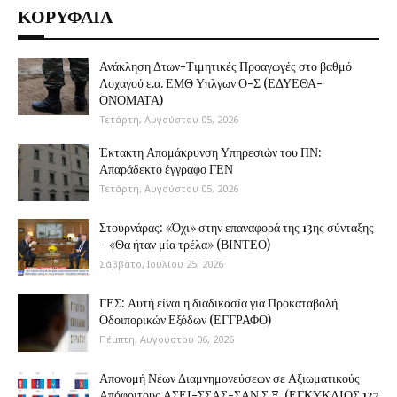
ΚΟΡΥΦΑΙΑ
Ανάκληση Δτων-Τιμητικές Προαγωγές στο βαθμό
Λοχαγού ε.α. ΕΜΘ Υπλγων Ο-Σ (ΕΔΥΕΘΑ-
ΟΝΟΜΑΤΑ)
Τετάρτη, Αυγούστου 05, 2026
Έκτακτη Απομάκρυνση Υπηρεσιών του ΠΝ:
Απαράδεκτο έγγραφο ΓΕΝ
Τετάρτη, Αυγούστου 05, 2026
Στουρνάρας: «Όχι» στην επαναφορά της 13ης σύνταξης
– «Θα ήταν μία τρέλα» (ΒΙΝΤΕΟ)
Σάββατο, Ιουλίου 25, 2026
ΓΕΣ: Αυτή είναι η διαδικασία για Προκαταβολή
Οδοιπορικών Εξόδων (ΕΓΓΡΑΦΟ)
Πέμπτη, Αυγούστου 06, 2026
Απονομή Νέων Διαμνημονεύσεων σε Αξιωματικούς
Απόφοιτους ΑΣΕΙ-ΣΣΑΣ-ΣΑΝ Σ.Ξ. (ΕΓΚΥΚΛΙΟΣ 137