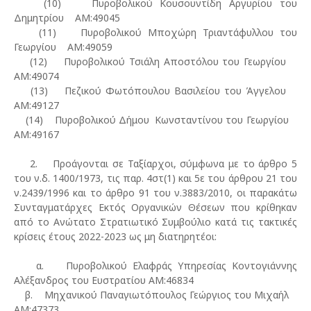
(10) Πυροβολικού Κουσουντίδη Αργυρίου του
Δημητρίου ΑΜ:49045
(11) Πυροβολικού Μποχώρη Τριαντάφυλλου του
Γεωργίου ΑΜ:49059
(12) Πυροβολικού Τσιάλη Αποστόλου του Γεωργίου
ΑΜ:49074
(13) Πεζικού Φωτόπουλου Βασιλείου του Άγγελου
ΑΜ:49127
(14) Πυροβολικού Δήμου Κωνσταντίνου του Γεωργίου
ΑΜ:49167
2. Προάγονται σε Ταξίαρχοι, σύμφωνα με το άρθρο 5
του ν.δ. 1400/1973, τις παρ. 4στ(1) και 5ε του άρθρου 21 του
ν.2439/1996 και το άρθρο 91 του ν.3883/2010, οι παρακάτω
Συνταγματάρχες Εκτός Οργανικών Θέσεων που κρίθηκαν
από το Ανώτατο Στρατιωτικό Συμβούλιο κατά τις τακτικές
κρίσεις έτους 2022-2023 ως μη διατηρητέοι:
α. Πυροβολικού Ελαφράς Υπηρεσίας Κοντογιάννης
Αλέξανδρος του Ευστρατίου ΑΜ:46834
β. Μηχανικού Παναγιωτόπουλος Γεώργιος του Μιχαήλ
ΑΜ:47373