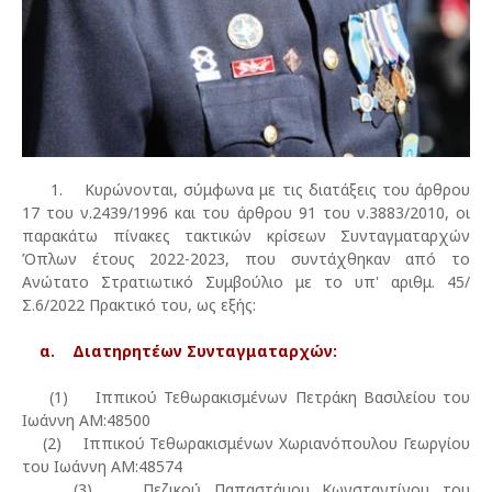
1. Κυρώνονται, σύμφωνα με τις διατάξεις του άρθρου
17 του ν.2439/1996 και του άρθρου 91 του ν.3883/2010, οι
παρακάτω πίνακες τακτικών κρίσεων Συνταγματαρχών
Όπλων έτους 2022-2023, που συντάχθηκαν από το
Ανώτατο Στρατιωτικό Συμβούλιο με το υπ' αριθμ. 45/
Σ.6/2022 Πρακτικό του, ως εξής:
α. Διατηρητέων Συνταγματαρχών:
(1) Ιππικού Τεθωρακισμένων Πετράκη Βασιλείου του
Ιωάννη ΑΜ:48500
(2) Ιππικού Τεθωρακισμένων Χωριανόπουλου Γεωργίου
του Ιωάννη ΑΜ:48574
(3) Πεζικού Παπαστάμου Κωνσταντίνου του