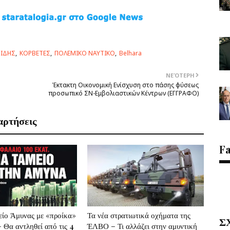
ΙΔΗΣ
ΚΟΡΒΕΤΕΣ
ΠΟΛΕΜΙΚΟ ΝΑΥΤΙΚΟ
Belhara
ΝΕΌΤΕΡΗ
Έκτακτη Οικονομική Ενίσχυση στο πάσης φύσεως
προσωπικό ΣΝ-Εμβολιαστικών Κέντρων (ΕΓΓΡΑΦΟ)
αρτήσεις
F
είο Άμυνας με «προίκα»
Τα νέα στρατιωτικά οχήματα της
Σ
– Θα αντληθεί από τις 4
ΈΛΒΟ – Τι αλλάζει στην αμυντική