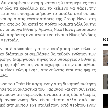
 ότι απομένουν ακόμη κάποιες λεπτομέρειες που
υν όλα τα κεφάλαια και το κείμενο να πάρει την
κειται να επισημοποιήσουν το μεγάλο
deal
σε μια
ανουάριο στις εγκαταστάσεις της
Group
Naval
στη
 της οποίας θα κοπεί το πρώτο κομμάτι χάλυβα της
 τον υπουργό Εθνικής Άμυνας Νίκο Παναγιωτόπουλο
λί, παρόντες αναμένεται να είναι ο Νίκος Δένδιας
Κ
 Λεντριάν.
οι διαδικασίες για την κατάρτιση των τελικών
κό διάστημα οι συμβάσεις θα τεθούν ενώπιον των
ιση», διαμηνύουν πηγές του υπουργείου Εθνικής
ση της κυβέρνησης να προχωρήσει στην προμήθεια
ra
είναι ειλημμένη», απαντώντας έτσι στις φήμες
μμα.
ση του Στέιτ Ντιπάρτμεντ για τη δυνητική πώληση
σε τα ανακλαστικά του Παρισιού και στη συνέχεια
ρινίσουν ότι συμφωνία ανάμεσα στις δύο πλευρές
κή ανακοίνωση δεν είναι τίποτε άλλο από μια
κό αίτημα που είχε σταλεί πριν από περίπου έναν