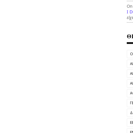
On
I D
είχ
Θ
O
Α
Α
Α
Α
Γ
Δ
Ε
Ε