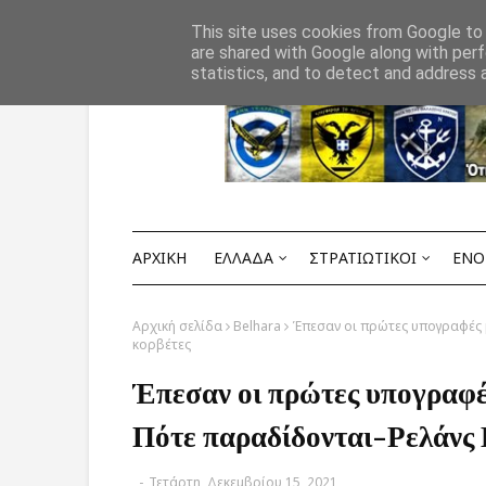
Αρχική
ΟΡΟΙ ΧΡΗΣΗΣ
ΕΠΙΚΟΙΝΩΝΙΑ
This site uses cookies from Google to d
are shared with Google along with perf
statistics, and to detect and address 
ΑΡΧΙΚΗ
ΕΛΛΑΔΑ
ΣΤΡΑΤΙΩΤΙΚΟΙ
ΕΝΟ
Αρχική σελίδα
Belhara
Έπεσαν οι πρώτες υπογραφές μ
κορβέτες
Έπεσαν οι πρώτες υπογραφές
Πότε παραδίδονται-Ρελάνς 
-
Τετάρτη, Δεκεμβρίου 15, 2021