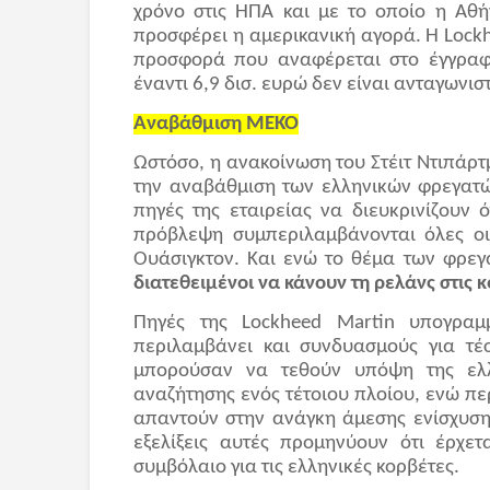
χρόνο στις ΗΠΑ και με το οποίο η Αθή
προσφέρει η αμερικανική αγορά. Η
Lock
προσφορά που αναφέρεται στο έγγραφο
έναντι 6,9 δισ. ευρώ δεν είναι ανταγωνισ
Αναβάθμιση ΜΕΚΟ
Ωστόσο, η ανακοίνωση του Στέιτ Ντιπάρτ
την αναβάθμιση των ελληνικών φρεγατών
πηγές της εταιρείας να διευκρινίζουν 
πρόβλεψη συμπεριλαμβάνονται όλες οι 
Ουάσιγκτον. Και ενώ το θέμα των φρεγ
διατεθειμένοι να κάνουν τη ρελάνς στις 
Πηγές της
Lockheed
Martin
υπογραμμί
περιλαμβάνει και συνδυασμούς για τ
μπορούσαν να τεθούν υπόψη της ελλ
αναζήτησης ενός τέτοιου πλοίου, ενώ πε
απαντούν στην ανάγκη άμεσης ενίσχυση
εξελίξεις αυτές προμηνύουν ότι έρχε
συμβόλαιο για τις ελληνικές κορβέτες.