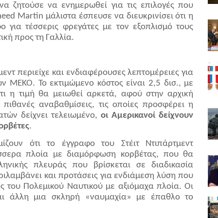
να ζητούσε να ενημερωθεί για τις επιλογές που
heed
Martin
μάλιστα έσπευσε να διευκρινίσει ότι η
 για τέσσερις φρεγάτες με τον εξοπλισμό τους
τική προς τη Γαλλία.
μεντ περιείχε και ενδιαφέρουσες λεπτομέρειες για
 ΜΕΚΟ. Το εκτιμώμενο κόστος είναι 2,5 δισ., με
ότι η τιμή θα μειωθεί αρκετά, αφού στην αρχική
πιθανές αναβαθμίσεις, τις οποίες προσφέρει η
ατών δείχνει τελειωμένο,
οι Αμερικανοί δείχνουν
κορβέτες
.
ζουν ότι το έγγραφο του Στέιτ Ντιπάρτμεντ
έσσερα πλοία με διαμόρφωση κορβέτας, που θα
ηνικής πλευράς που βρίσκεται σε διαδικασία
ριλαμβάνει και προτάσεις για ενδιάμεση λύση που
ς του Πολεμικού Ναυτικού με αξιόμαχα πλοία. Οι
ται άλλη μια σκληρή «ναυμαχία» με έπαθλο το