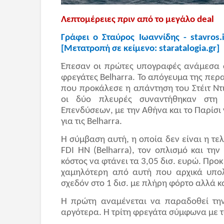
Λεπτομέρειες πριν από το μεγάλο
deal
Γράφει ο Σταύρος Ιωαννίδης -
stavros
.
[Μετατροπή σε κείμενο:
staratalogia
.
gr
]
Έπεσαν οι πρώτες υπογραφές ανάμεσα σ
φρεγάτες
Belharra
. Το απόγευμα της πε
που προκάλεσε η απάντηση του Στέιτ Ντι
οι δύο πλευρές συναντήθηκαν στη 
Επενδύσεων, με την Αθήνα και το Παρίσ
για τις
Belharra
.
Η σύμβαση αυτή, η οποία δεν είναι η τε
FDI
HN
(
Belharra
), τον οπλισμό και την
κόστος να φτάνει τα 3,05 δισ. ευρώ. Προκ
χαμηλότερη από αυτή που αρχικά υπολ
σχεδόν στο 1 δισ. με πλήρη φόρτο αλλά κ
Η πρώτη αναμένεται να παραδοθεί την
αργότερα. Η τρίτη φρεγάτα σύμφωνα με τ