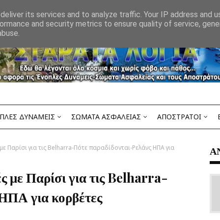
eliver its services and to analyze traffic. Your IP address and 
ormance and security metrics to ensure quality of service, gen
abuse.
ΠΛΕΣ ΔΥΝΑΜΕΙΣ
ΣΩΜΑΤΑ ΑΣΦΑΛΕΙΑΣ
ΑΠΟΣΤΡΑΤΟΙ
ε Παρίσι για τις Belharra-Πότε παραδίδονται-Ρελάνς ΗΠΑ για
Α
 με Παρίσι για τις Belharra-
ΗΠΑ για κορβέτες