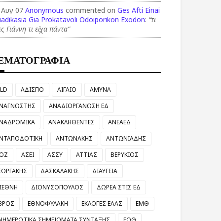
 Αυγ 07
Anonymous
commented on
Ges Afti Einai
iadikasia Gia Prokatavoli Odoiporikon Exodon
:
“τι
ες Γιάννη τι είχα πάντα”
ΕΜΑΤΟΓΡΑΦΙΑ
LD
ΑΔΙΣΠΟ
ΑΙΓΑΙΟ
ΑΜΥΝΑ
ΝΑΓΝΩΣΤΗΣ
ΑΝΑΔΙΟΡΓΑΝΩΣΗ ΕΔ
ΝΑΔΡΟΜΙΚΑ
ΑΝΑΚΛΗΘΕΝΤΕΣ
ΑΝΕΑΕΔ
ΝΤΑΠΟΔΟΤΙΚΗ
ΑΝΤΩΝΑΚΗΣ
ΑΝΤΩΝΙΑΔΗΣ
ΟΖ
ΑΣΕΙ
ΑΣΣΥ
ΑΤΤΙΑΣ
ΒΕΡΥΚΙΟΣ
ΕΩΡΓΑΚΗΣ
ΔΑΣΚΑΛΑΚΗΣ
ΔΙΑΥΓΕΙΑ
ΙΕΘΝΗ
ΔΙΟΝΥΣΟΠΟΥΛΟΣ
ΔΩΡΕΑ ΣΤΙΣ ΕΔ
ΒΡΟΣ
ΕΘΝΟΦΥΛΑΚΗ
ΕΚΛΟΓΕΣ ΕΑΑΣ
ΕΜΘ
ΝΗΜΕΡΩΤΙΚΑ ΣΗΜΕΙΩΜΑΤΑ ΣΥΝΤΑΞΗΣ
ΕΟΘ