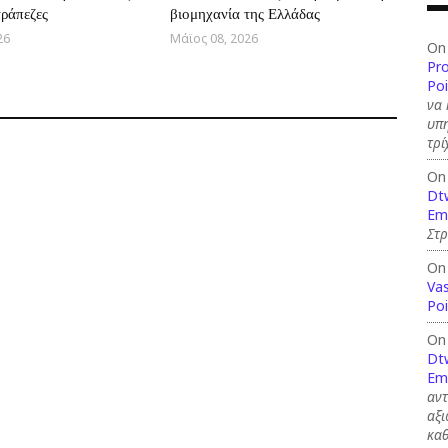
τράπεζες
βιομηχανία της Ελλάδας
26
Μάϊος 08, 2026
On
Pr
Po
να 
υπη
τρί
On
Dt
Em
Στ
On
Vas
Po
On
Dt
Em
αν
αξι
καθ