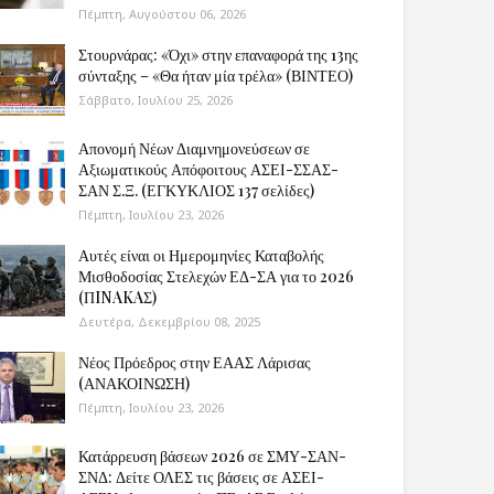
Πέμπτη, Αυγούστου 06, 2026
Στουρνάρας: «Όχι» στην επαναφορά της 13ης
σύνταξης – «Θα ήταν μία τρέλα» (ΒΙΝΤΕΟ)
Σάββατο, Ιουλίου 25, 2026
Απονομή Νέων Διαμνημονεύσεων σε
Αξιωματικούς Απόφοιτους ΑΣΕΙ-ΣΣΑΣ-
ΣΑΝ Σ.Ξ. (ΕΓΚΥΚΛΙΟΣ 137 σελίδες)
Πέμπτη, Ιουλίου 23, 2026
Αυτές είναι οι Ημερομηνίες Καταβολής
Μισθοδοσίας Στελεχών ΕΔ-ΣΑ για το 2026
(ΠINAKAΣ)
Δευτέρα, Δεκεμβρίου 08, 2025
Νέος Πρόεδρος στην ΕΑΑΣ Λάρισας
(ΑΝΑΚΟΙΝΩΣΗ)
Πέμπτη, Ιουλίου 23, 2026
Κατάρρευση βάσεων 2026 σε ΣΜΥ-ΣΑΝ-
ΣΝΔ: Δείτε ΟΛΕΣ τις βάσεις σε ΑΣΕΙ-