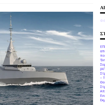
Α
Φό
Σ
ΕΠ
απ
πο
Έκ
Συ
(Α
Στ
– 
Θε
Στ
Απ
Εν
Εκ