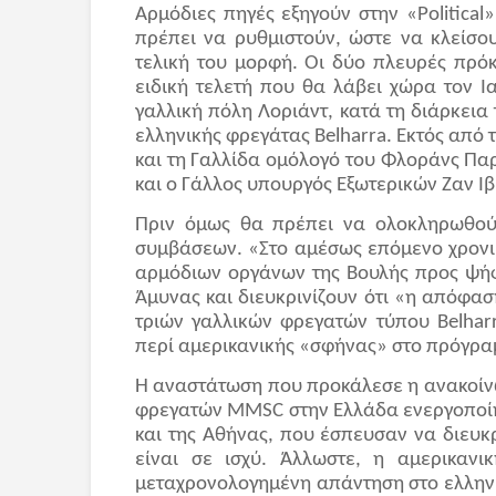
Αρμόδιες πηγές εξηγούν στην «
Political
»
πρέπει να ρυθμιστούν, ώστε να κλείσο
τελική του μορφή. Οι δύο πλευρές πρό
ειδική τελετή που θα λάβει χώρα τον Ι
γαλλική πόλη Λοριάντ, κατά τη διάρκεια
ελληνικής φρεγάτας
Belharra
. Εκτός από
και τη Γαλλίδα ομόλογό του Φλοράνς Παρ
και ο Γάλλος υπουργός Εξωτερικών Ζαν Ιβ
Πριν όμως θα πρέπει να ολοκληρωθούν 
συμβάσεων. «Στο αμέσως επόμενο χρονι
αρμόδιων οργάνων της Βουλής προς ψήφ
Άμυνας και διευκρινίζουν ότι «η απόφα
τριών γαλλικών φρεγατών τύπου
Belhar
περί αμερικανικής «σφήνας» στο πρόγρα
Η αναστάτωση που προκάλεσε η ανακοίνω
φρεγατών
MMSC
στην Ελλάδα ενεργοποίη
και της Αθήνας, που έσπευσαν να διευκ
είναι σε ισχύ. Άλλωστε, η αμερικανι
μεταχρονολογημένη απάντηση στο ελληνι