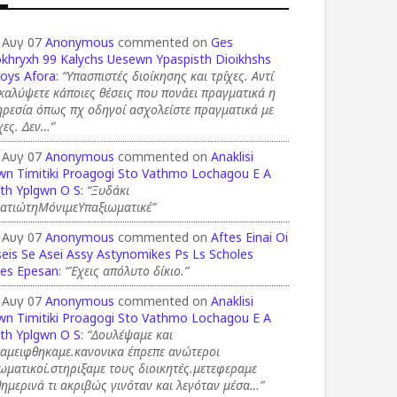
 Αυγ 07
Anonymous
commented on
Ges
okhryxh 99 Kalychs Uesewn Ypaspisth Dioikhshs
ioys Afora
:
“Υπασπιστές διοίκησης και τρίχες. Αντί
καλύψετε κάποιες θέσεις που πονάει πραγματικά η
ρεσία όπως πχ οδηγοί ασχολείστε πραγματικά με
χες. Δεν…”
 Αυγ 07
Anonymous
commented on
Anaklisi
wn Timitiki Proagogi Sto Vathmo Lochagou E A
th Yplgwn O S
:
“Ξυδάκι
ρατιώτηΜόνιμεΥπαξιωματικέ”
 Αυγ 07
Anonymous
commented on
Aftes Einai Oi
eis Se Asei Assy Astynomikes Ps Ls Scholes
ies Epesan
:
“Έχεις απόλυτο δίκιο.”
 Αυγ 07
Anonymous
commented on
Anaklisi
wn Timitiki Proagogi Sto Vathmo Lochagou E A
th Yplgwn O S
:
“Δουλέψαμε και
ταμειφθηκαμε.κανονικα έπρεπε ανώτεροι
ωματικοί.στηριξαμε τους διοικητές.μετεφεραμε
ημερινά τι ακριβώς γινόταν και λεγόταν μέσα…”