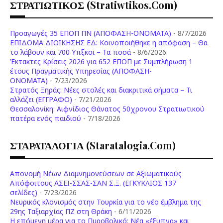
ΣΤΡΑΤΙΩΤΙΚΟΣ (stratiwtikos.com)
Προαγωγές 35 ΕΠΟΠ ΠΝ (ΑΠΟΦΑΣΗ-ΟΝΟΜΑΤΑ)
- 8/7/2026
ΕΠΙΔΟΜΑ ΔΙΟΙΚΗΣΗΣ ΕΔ: Κοινοποιήθηκε η απόφαση – Θα
το λάβουν και 700 Υπξκοι – Τα ποσά
- 8/6/2026
Έκτακτες Κρίσεις 2026 για 652 ΕΠΟΠ με Συμπλήρωση 1
έτους Πραγματικής Υπηρεσίας (ΑΠΟΦΑΣΗ-
ONOMATA)
- 7/23/2026
Στρατός Ξηράς: Νέες στολές και διακριτικά σήματα – Τι
αλλάζει (ΕΓΓΡΑΦΟ)
- 7/21/2026
Θεσσαλονίκη: Αιφνίδιος Θάνατος 50χρονου Στρατιωτικού
πατέρα ενός παιδιού
- 7/18/2026
ΣΤΑΡΑΤΑΛΟΓΙΑ (staratalogia.com)
Απονομή Νέων Διαμνημονεύσεων σε Αξιωματικούς
Απόφοιτους ΑΣΕΙ-ΣΣΑΣ-ΣΑΝ Σ.Ξ. (ΕΓΚΥΚΛΙΟΣ 137
σελίδες)
- 7/23/2026
Νευρικός κλονισμός στην Τουρκία για το νέο έμβλημα της
29ης Ταξιαρχίας ΠΖ στη Θράκη
- 6/11/2026
Η επόμενη μέρα για το Πυροβολικό: Νέα «έξυπνα» και