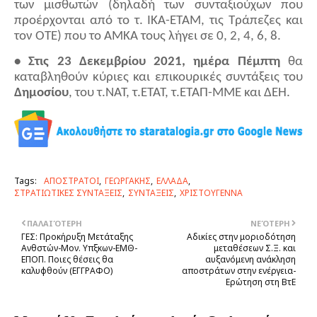
των μισθωτών (δηλαδή των συνταξιούχων που
προέρχονται από το τ. ΙΚΑ-ΕΤΑΜ, τις Τράπεζες και
τον ΟΤΕ) που το ΑΜΚΑ τους λήγει σε 0, 2, 4, 6, 8.
• Στις 23 Δεκεμβρίου 2021, ημέρα Πέμπτη
θα
καταβληθούν κύριες και επικουρικές συντάξεις του
Δημοσίου
, του τ.ΝΑΤ, τ.ΕΤΑΤ, τ.ΕΤΑΠ-ΜΜΕ και ΔΕΗ.
Tags:
ΑΠΟΣΤΡΑΤΟΙ
ΓΕΩΡΓΑΚΗΣ
ΕΛΛΑΔΑ
ΣΤΡΑΤΙΩΤΙΚΕΣ ΣΥΝΤΑΞΕΙΣ
ΣΥΝΤΑΞΕΙΣ
ΧΡΙΣΤΟΥΓΕΝΝΑ
ΠΑΛΑΙΌΤΕΡΗ
ΝΕΌΤΕΡΗ
ΓΕΣ: Προκήρυξη Μετάταξης
Αδικίες στην μοριοδότηση
Ανθστών-Μον. Υπξκων-ΕΜΘ-
μεταθέσεων Σ.Ξ. και
ΕΠΟΠ. Ποιες θέσεις θα
αυξανόμενη ανάκληση
καλυφθούν (ΕΓΓΡΑΦΟ)
αποστράτων στην ενέργεια-
Ερώτηση στη ΒτΕ