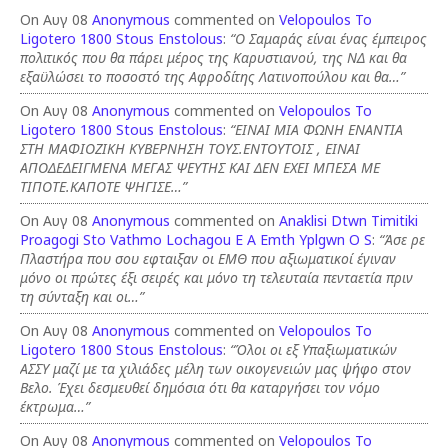
On Αυγ 08
Anonymous
commented on
Velopoulos To
Ligotero 1800 Stous Enstolous
:
“Ο Σαμαράς είναι ένας έμπειρος
πολιτικός που θα πάρει μέρος της Καρυστιανού, της ΝΔ και θα
εξαϋλώσει το ποσοστό της Αφροδίτης Λατινοπούλου και θα…”
On Αυγ 08
Anonymous
commented on
Velopoulos To
Ligotero 1800 Stous Enstolous
:
“ΕΙΝΑΙ ΜΙΑ ΦΩΝΗ ΕΝΑΝΤΙΑ
ΣΤΗ ΜΑΦΙΟΖΙΚΗ ΚΥΒΕΡΝΗΣΗ ΤΟΥΣ.ΕΝΤΟΥΤΟΙΣ , ΕΙΝΑΙ
ΑΠΟΔΕΔΕΙΓΜΕΝΑ ΜΕΓΑΣ ΨΕΥΤΗΣ ΚΑΙ ΔΕΝ ΕΧΕΙ ΜΠΕΣΑ ΜΕ
ΤΙΠΟΤΕ.ΚΑΠΟΤΕ ΨΗΓΙΣΕ…”
On Αυγ 08
Anonymous
commented on
Anaklisi Dtwn Timitiki
Proagogi Sto Vathmo Lochagou E A Emth Yplgwn O S
:
“Άσε ρε
Πλαστήρα που σου εφταιξαν οι ΕΜΘ που αξιωματικοί έγιναν
μόνο οι πρώτες έξι σειρές και μόνο τη τελευταία πενταετία πριν
τη σύνταξη και οι…”
On Αυγ 08
Anonymous
commented on
Velopoulos To
Ligotero 1800 Stous Enstolous
:
“Όλοι οι εξ Υπαξιωματικών
ΑΣΣΥ μαζί με τα χιλιάδες μέλη των οικογενειών μας ψήφο στον
Βελο. Έχει δεσμευθεί δημόσια ότι θα καταργήσει τον νόμο
έκτρωμα…”
On Αυγ 08
Anonymous
commented on
Velopoulos To