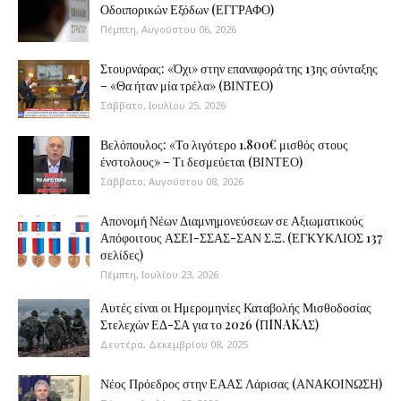
Οδοιπορικών Εξόδων (ΕΓΓΡΑΦΟ)
Πέμπτη, Αυγούστου 06, 2026
Στουρνάρας: «Όχι» στην επαναφορά της 13ης σύνταξης
– «Θα ήταν μία τρέλα» (ΒΙΝΤΕΟ)
Σάββατο, Ιουλίου 25, 2026
Βελόπουλος: «Το λιγότερο 1.800€ μισθός στους
ένστολους» – Τι δεσμεύεται (ΒΙΝΤΕΟ)
Σάββατο, Αυγούστου 08, 2026
Απονομή Νέων Διαμνημονεύσεων σε Αξιωματικούς
Απόφοιτους ΑΣΕΙ-ΣΣΑΣ-ΣΑΝ Σ.Ξ. (ΕΓΚΥΚΛΙΟΣ 137
σελίδες)
Πέμπτη, Ιουλίου 23, 2026
Αυτές είναι οι Ημερομηνίες Καταβολής Μισθοδοσίας
Στελεχών ΕΔ-ΣΑ για το 2026 (ΠINAKAΣ)
Δευτέρα, Δεκεμβρίου 08, 2025
Νέος Πρόεδρος στην ΕΑΑΣ Λάρισας (ΑΝΑΚΟΙΝΩΣΗ)