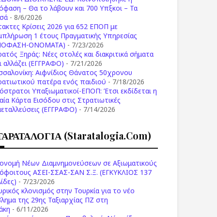
όφαση – Θα το λάβουν και 700 Υπξκοι – Τα
σά
- 8/6/2026
τακτες Κρίσεις 2026 για 652 ΕΠΟΠ με
μπλήρωση 1 έτους Πραγματικής Υπηρεσίας
ΠΟΦΑΣΗ-ONOMATA)
- 7/23/2026
ρατός Ξηράς: Νέες στολές και διακριτικά σήματα
Τι αλλάζει (ΕΓΓΡΑΦΟ)
- 7/21/2026
σσαλονίκη: Αιφνίδιος Θάνατος 50χρονου
ρατιωτικού πατέρα ενός παιδιού
- 7/18/2026
όστρατοι Υπαξιωματικοί-ΕΠΟΠ: Έτσι εκδίδεται η
ιαία Κάρτα Εισόδου στις Στρατιωτικές
μεταλλεύσεις (ΕΓΓΡΑΦΟ)
- 7/14/2026
ΤΑΡΑΤΑΛΟΓΙΑ (staratalogia.com)
ονομή Νέων Διαμνημονεύσεων σε Αξιωματικούς
όφοιτους ΑΣΕΙ-ΣΣΑΣ-ΣΑΝ Σ.Ξ. (ΕΓΚΥΚΛΙΟΣ 137
ίδες)
- 7/23/2026
υρικός κλονισμός στην Τουρκία για το νέο
βλημα της 29ης Ταξιαρχίας ΠΖ στη
άκη
- 6/11/2026