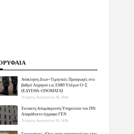
ΟΡΥΦΑΙΑ
Ανάκληση Δτων-Τιμητικές Προαγωγές στο
βαθμό Λοχαγού ε.α. ΕΜΘ Υπλγων Ο-Σ
(ΕΔΥΕΘΑ-ΟΝΟΜΑΤΑ)
Τετάρτη, Αυγούστου 05, 2026
Έκτακτη Απομάκρυνση Υπηρεσιών του ΠΝ:
Απαράδεκτο έγγραφο ΓΕΝ
Τετάρτη, Αυγούστου 05, 2026
Στουρνάρας: «Όχι» στην επαναφορά της 13ης