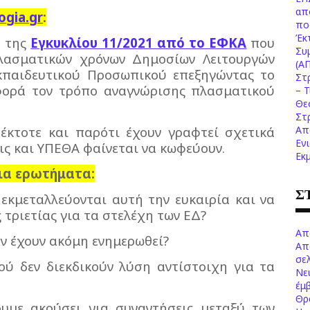
απ
ogia
.
gr
:
πο
Έκ
η της
Εγκυκλίου 11/2021 από το ΕΦΚΑ
που
Συ
λασματικών χρόνων Δημοσίων Λειτουργών
(Α
κπαιδευτικού Προσωπικού επεξηγώντας το
Στ
φορά τον τρόπο αναγνώρισης πλασματικού
– 
Θε
Στ
Απ
έκτοτε και παρότι έχουν γραφτεί σχετικά
Εν
ις και ΥΠΕΘΑ φαίνεται να κωφεύουν.
Εκ
ια ερωτήματα:
Σ
 εκμεταλλεύονται αυτή την ευκαιρία και να
 τριετίας για τα στελέχη των ΕΔ?
Απ
εν έχουν ακόμη ενημερωθεί?
Απ
σελ
ού δεν διεκδικούν λύση αντίστοιχη για τα
Νε
έμ
Θρ
ουμε ακούσει για συναντήσεις μεταξύ των