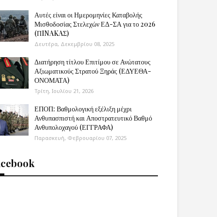
Αυτές είναι οι Ημερομηνίες Καταβολής
Μισθοδοσίας Στελεχών ΕΔ-ΣΑ για το 2026
(ΠINAKAΣ)
Δευτέρα, Δεκεμβρίου 08, 2025
Διατήρηση τίτλου Επιτίμου σε Ανώτατους
Αξιωματικούς Στρατού Ξηράς (ΕΔΥΕΘΑ-
ΟΝΟΜΑΤΑ)
Τρίτη, Ιουλίου 21, 2026
ΕΠΟΠ: Βαθμολογική εξέλιξη μέχρι
Ανθυπασπιστή και Αποστρατευτικό Βαθμό
Ανθυπολοχαγού (ΕΓΓΡΑΦΑ)
Παρασκευή, Φεβρουαρίου 07, 2025
acebook