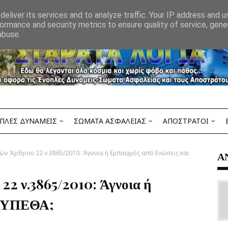
eliver its services and to analyze traffic. Your IP address and 
ormance and security metrics to ensure quality of service, gen
abuse.
ΠΛΕΣ ΔΥΝΑΜΕΙΣ
ΣΩΜΑΤΑ ΑΣΦΑΛΕΙΑΣ
ΑΠΟΣΤΡΑΤΟΙ
ών Άρθρου 22 ν.3865/2010: Άγνοια ή Εμπαιγμός από Ενώσεις και
Α
22 ν.3865/2010: Άγνοια ή
ι ΥΠΕΘΑ;