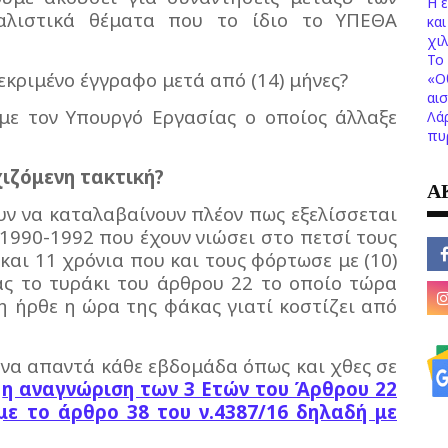
Η 
αλιστικά θέματα που το ίδιο το ΥΠΕΘΑ
κα
χι
Το 
εκριμένο έγγραφο μετά από (14) μήνες?
«Ο
αι
 με τον Υπουργό Εργασίας ο οποίος άλλαξε
Λά
πυ
ιζόμενη τακτική?
Α
υν να καταλαβαίνουν πλέον πως εξελίσσεται
 1990-1992 που έχουν νιώσει στο πετσί τους
ώ και 11 χρόνια που και τους φόρτωσε με (10)
ας το τυράκι του άρθρου 22 το οποίο τώρα
 ήρθε η ώρα της φάκας γιατί κοστίζει από
 να απαντά κάθε εβδομάδα όπως και χθες σε
ι
η αναγνώριση των 3 Ετών του Άρθρου 22
με το άρθρο 38 του ν.4387/16 δηλαδή με