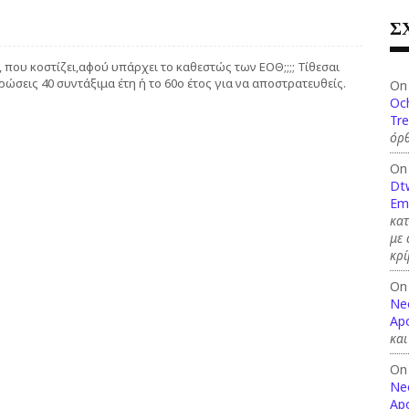
Σ
 που κοστίζει,αφού υπάρχει το καθεστώς των ΕΟΘ;;;; Τίθεσαι
ρώσεις 40 συντάξιμα έτη ή το 60ο έτος για να αποστρατευθείς.
On
Och
Tre
όρθ
On
Dt
Em
κατ
με
κρί
On
Ne
Apo
και
On
Ne
Apo