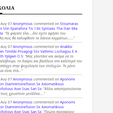
ΧΟΛΙΑ
 Αυγ 07
Anonymous
commented on
Stournaras
i Stin Epanafora Tis 13is Syntaxis Tha Itan Mia
la
:
“Τα φάγατε όλα....δεν έχετε αφήσει του
ιο,πώς θα καλυφθούν τα δάνεια κομμάτων......”
 Αυγ 07
Anonymous
commented on
Anaklisi
wn Timitiki Proagogi Sto Vathmo Lochagou E A
th Yplgwn O S
:
“Μας γλεντάνε και ακόμα να το
αλάβουμε, το διαίρει και βασίλευε στα καλύτερά του
 απόηχο στην ψυχολογία των στελεχών. Το μόνο
μα είναι στα…”
 Αυγ 07
Anonymous
commented on
Aponomi
on Diamnimonefseon Se Axiomatikous
foitous Asei Ssas San Sx
:
“Άλλοι αποστρατεύονται
 τους χρωστούν μετάλλια....”
 Αυγ 07
Anonymous
commented on
Aponomi
on Diamnimonefseon Se Axiomatikous
foitous Asei Ssas San Sx
:
“Πρώτα προσφέρεις