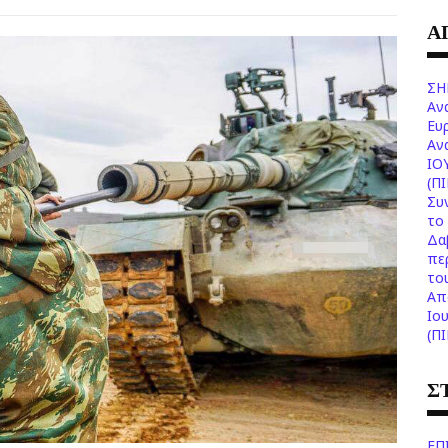
Α
ΣΗ
Αν
Ευ
Aν
ΙΟ
(Π
Συ
το 
Δα
πε
το
Aπ
Ιο
(Π
Σ
ΕΠ