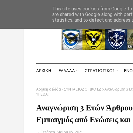
Αρχική
ΟΡΟΙ ΧΡΗΣΗΣ
ΕΠΙΚΟΙΝΩΝΙΑ
This site uses cookies from Google to d
are shared with Google along with perf
statistics, and to detect and address 
ΑΡΧΙΚΗ
ΕΛΛΑΔΑ
ΣΤΡΑΤΙΩΤΙΚΟΙ
ΕΝΟ
Αρχική σελίδα
ΣΥΝΤΑΞΙΟΔΟΤΙΚΟ ΕΔ
Αναγνώριση 3 Ετ
ΥΠΕΘΑ;
Αναγνώριση 3 Ετών Άρθρου 
Εμπαιγμός από Ενώσεις κα
-
Τετάρτη, Μαΐου 05, 2021