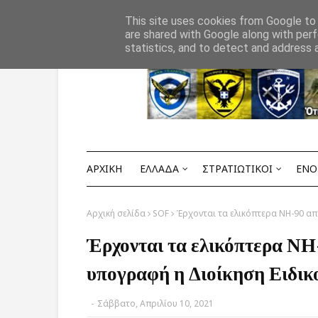
Αρχική
ΟΡΟΙ ΧΡΗΣΗΣ
ΕΠΙΚΟΙΝΩΝΙΑ
This site uses cookies from Google to d
are shared with Google along with perf
statistics, and to detect and address 
ΑΡΧΙΚΗ
ΕΛΛΑΔΑ
ΣΤΡΑΤΙΩΤΙΚΟΙ
ΕΝΟ
Αρχική σελίδα
SOF
Έρχονται τα ελικόπτερα ΝΗ-90 από
Έρχονται τα ελικόπτερα ΝΗ
υπογραφή η Διοίκηση Ειδικ
-
Σάββατο, Απριλίου 10, 2021