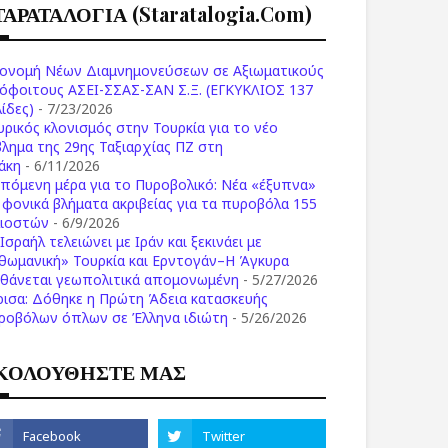
ΤΑΡΑΤΑΛΟΓΙΑ (staratalogia.com)
ονομή Νέων Διαμνημονεύσεων σε Αξιωματικούς
όφοιτους ΑΣΕΙ-ΣΣΑΣ-ΣΑΝ Σ.Ξ. (ΕΓΚΥΚΛΙΟΣ 137
ίδες)
- 7/23/2026
υρικός κλονισμός στην Τουρκία για το νέο
βλημα της 29ης Ταξιαρχίας ΠΖ στη
άκη
- 6/11/2026
επόμενη μέρα για το Πυροβολικό: Νέα «έξυπνα»
ι φονικά βλήματα ακριβείας για τα πυροβόλα 155
λιοστών
- 6/9/2026
Ισραήλ τελειώνει με Ιράν και ξεκινάει με
θωμανική» Τουρκία και Ερντογάν–Η Άγκυρα
σθάνεται γεωπολιτικά απομονωμένη
- 5/27/2026
ρισα: Δόθηκε η Πρώτη Άδεια κατασκευής
ροβόλων όπλων σε Έλληνα ιδιώτη
- 5/26/2026
ΚΟΛΟΥΘΗΣΤΕ ΜΑΣ