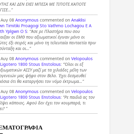
ΥΤΗΣ ΚΑΙ ΔΕΝ ΕΧΕΙ ΜΠΕΣΑ ΜΕ ΤΙΠΟΤΕ.ΚΑΠΟΤΕ
ΓΙΣΕ…”
 Αυγ 08
Anonymous
commented on
Anaklisi
wn Timitiki Proagogi Sto Vathmo Lochagou E A
th Yplgwn O S
:
“Άσε ρε Πλαστήρα που σου
αιξαν οι ΕΜΘ που αξιωματικοί έγιναν μόνο οι
τες έξι σειρές και μόνο τη τελευταία πενταετία πριν
σύνταξη και οι…”
 Αυγ 08
Anonymous
commented on
Velopoulos
 Ligotero 1800 Stous Enstolous
:
“Όλοι οι εξ
ξιωματικών ΑΣΣΥ μαζί με τα χιλιάδες μέλη των
ογενειών μας ψήφο στον Βελο. Έχει δεσμευθεί
όσια ότι θα καταργήσει τον νόμο έκτρωμα…”
 Αυγ 08
Anonymous
commented on
Velopoulos
 Ligotero 1800 Stous Enstolous
:
“Ρε παιδιά ας τον
έψει κάποιος. Αφού δεν έχει τον κουμπαρά, τι
ει? ”
ΕΜΑΤΟΓΡΑΦΙΑ