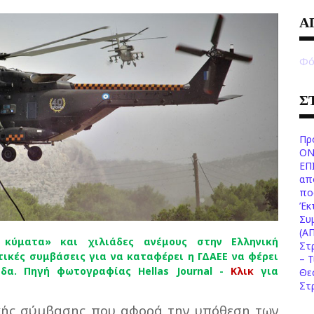
Α
Φό
Σ
Πρ
ΟΝ
ΕΠ
απ
πο
Έκ
Συ
(Α
κύματα» και χιλιάδες ανέμους στην Ελληνική
Στ
ικές συμβάσεις για να καταφέρει η ΓΔΑΕΕ να φέρει
– 
δα. Πηγή φωτογραφίας Hellas Journal -
Κλικ
για
Θε
Στ
κής σύμβασης που αφορά την υπόθεση των