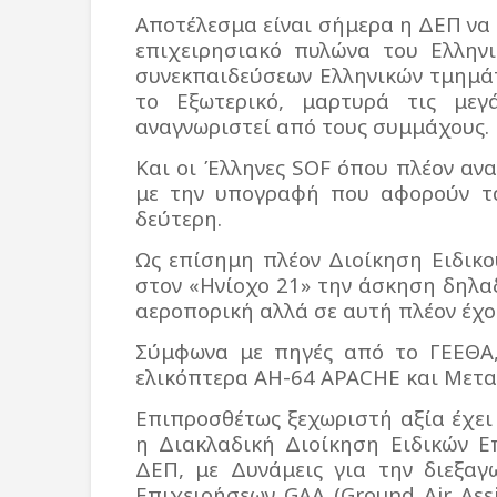
Αποτέλεσμα είναι σήμερα η ΔΕΠ να 
επιχειρησιακό πυλώνα του Ελλην
συνεκπαιδεύσεων Ελληνικών τμημά
το Εξωτερικό, μαρτυρά τις μεγ
αναγνωριστεί από τους συμμάχους.
Και οι Έλληνες SOF όπου πλέον αν
με την υπογραφή που αφορούν τα
δεύτερη.
Ως επίσημη πλέον Διοίκηση Ειδικο
στον «Ηνίοχο 21» την άσκηση δηλαδ
αεροπορική αλλά σε αυτή πλέον έχο
Σύμφωνα με πηγές από το ΓΕΕΘΑ,
ελικόπτερα AH-64 APACHE και Μετ
Επιπροσθέτως ξεχωριστή αξία έχει
η Διακλαδική Διοίκηση Ειδικών Ε
ΔΕΠ, με Δυνάμεις για την διεξα
Επιχειρήσεων GAA (Ground Air Assis