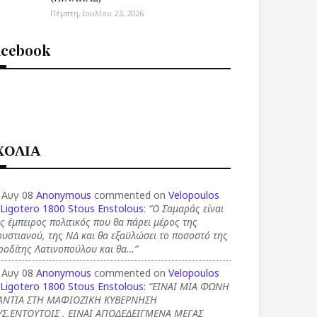
Πέμπτη, Ιουλίου 23, 2026
acebook
ΧΟΛΙΑ
 Αυγ 08
Anonymous
commented on
Velopoulos
 Ligotero 1800 Stous Enstolous
:
“Ο Σαμαράς είναι
ς έμπειρος πολιτικός που θα πάρει μέρος της
υστιανού, της ΝΔ και θα εξαϋλώσει το ποσοστό της
ροδίτης Λατινοπούλου και θα…”
 Αυγ 08
Anonymous
commented on
Velopoulos
 Ligotero 1800 Stous Enstolous
:
“ΕΙΝΑΙ ΜΙΑ ΦΩΝΗ
ΑΝΤΙΑ ΣΤΗ ΜΑΦΙΟΖΙΚΗ ΚΥΒΕΡΝΗΣΗ
ΥΣ.ΕΝΤΟΥΤΟΙΣ , ΕΙΝΑΙ ΑΠΟΔΕΔΕΙΓΜΕΝΑ ΜΕΓΑΣ