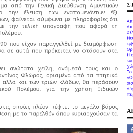
Σ
ωμα από την Γενική Διεύθυνση Αμυντικών
ια την έλευση των εναπομενόντων έξι
ρων, φαίνεται σύμφωνα με πληροφορίες ότι
Απ
 με την τελική υπογραφή που αφορά τη
Απ
Πολέμου.
σελ
Νε
90 που είχαν παραγγελθεί με διαμόρφωση
έμ
Θρ
εσα σε αυτά που πρόκειται να φτάσουν στα
Η 
κα
χι
ει ανώτατα χείλη, ανάμεσά τους και ο
Το 
ντίνος Φλώρος, ορισμένα από τα πτητικά
«Ο
, αλλά και των τριών κλάδων, θα περάσουν
αι
δικού Πολέμου, για την χρήση Ειδικών
Λά
πυ
 στις οποίες πλέον πέφτει το μεγάλο βάρος
Α
ίθεση με το παρελθόν όπου κυριαρχούσαν τα