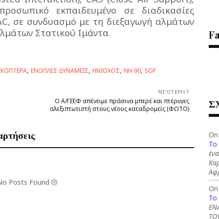
προσωπικό εκπαιδευμένο σε διαδικασίες
AC, σε συνδυασμό με τη διεξαγωγή αλμάτων
λμάτων Στατικού Ιμάντα.
F
ΙΚΟΠΤΕΡΑ
ΕΝΟΠΛΕΣ ΔΥΝΑΜΕΙΣ
ΗΝΙΟΧΟΣ
NH-90
SOF
ΝΕΌΤΕΡΗ
Σ
Ο Α/ΓΕΕΦ απένειμε πράσινα μπερέ και πτέρυγες
αλεξιπτωτιστή στους νέους καταδρομείς (ΦΩΤΟ)
αρτήσεις
On
To
ένα
Καρ
Αφ
 No Posts Found
On
To
ΕΝ
ΤΟ