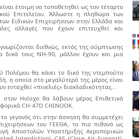
είναι έτοιμη να τοποθετηθεί ως τον τέταρτο
ικού Επιτελείου. Άλλωστε η πληθώρα των
των Ειδικών Επιχειρήσεων στην Ελλάδα και
άλες αλλαγές που έχουν επιτευχθεί και
αγνωρίζονται διεθνώς, εκτός της σύμπτωσης
 δικά τους ΝΗ-90, μάλλον έχουν και μια
ύ Πολέμου θα κάνει το δικό της ντεμπούτο
ή, η οποία στο μεγαλύτερό της μέρος είναι
υν ενταχθεί «πινελιές» διακλαδικότητας…
 στον Ηνίοχο θα λάβουν μέρος Επιθετικά
αφορικά CH-47D CHINOOK.
 το γεγονός ότι στην άσκηση θα συμμετέχει
πιχειρήσεων του ΓΕΕΘΑ, το πιο πιθανό ως
γωγή Αποστολών Υποστήριξης Αεροπορικών
ted Interdiction), CAS (Close Air Support),