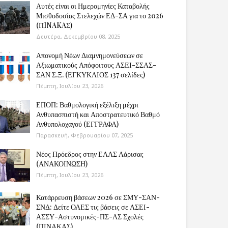
Αυτές είναι οι Ημερομηνίες Καταβολής
Μισθοδοσίας Στελεχών ΕΔ-ΣΑ για το 2026
(ΠINAKAΣ)
Δευτέρα, Δεκεμβρίου 08, 2025
Απονομή Νέων Διαμνημονεύσεων σε
Αξιωματικούς Απόφοιτους ΑΣΕΙ-ΣΣΑΣ-
ΣΑΝ Σ.Ξ. (ΕΓΚΥΚΛΙΟΣ 137 σελίδες)
Πέμπτη, Ιουλίου 23, 2026
ΕΠΟΠ: Βαθμολογική εξέλιξη μέχρι
Ανθυπασπιστή και Αποστρατευτικό Βαθμό
Ανθυπολοχαγού (ΕΓΓΡΑΦΑ)
Παρασκευή, Φεβρουαρίου 07, 2025
Νέος Πρόεδρος στην ΕΑΑΣ Λάρισας
(ΑΝΑΚΟΙΝΩΣΗ)
Πέμπτη, Ιουλίου 23, 2026
Κατάρρευση βάσεων 2026 σε ΣΜΥ-ΣΑΝ-
ΣΝΔ: Δείτε ΟΛΕΣ τις βάσεις σε ΑΣΕΙ-
ΑΣΣΥ-Αστυνομικές-ΠΣ-ΛΣ Σχολές
(ΠΙΝΑΚΑΣ)