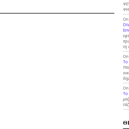
ΨΕ
ΨΗ
On
Dt
Em
εφτ
πρώ
τη 
On
To
Υπα
οικ
δημ
On
To
μαζ
τάζ
Θ