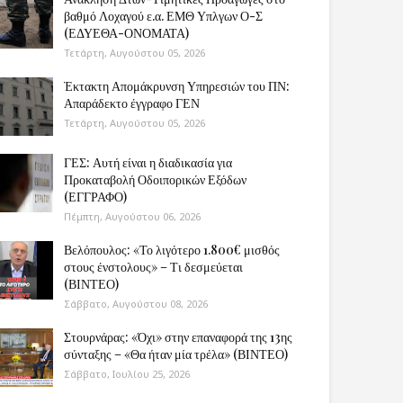
βαθμό Λοχαγού ε.α. ΕΜΘ Υπλγων Ο-Σ
(ΕΔΥΕΘΑ-ΟΝΟΜΑΤΑ)
Τετάρτη, Αυγούστου 05, 2026
Έκτακτη Απομάκρυνση Υπηρεσιών του ΠΝ:
Απαράδεκτο έγγραφο ΓΕΝ
Τετάρτη, Αυγούστου 05, 2026
ΓΕΣ: Αυτή είναι η διαδικασία για
Προκαταβολή Οδοιπορικών Εξόδων
(ΕΓΓΡΑΦΟ)
Πέμπτη, Αυγούστου 06, 2026
Βελόπουλος: «Το λιγότερο 1.800€ μισθός
στους ένστολους» – Τι δεσμεύεται
(ΒΙΝΤΕΟ)
Σάββατο, Αυγούστου 08, 2026
Στουρνάρας: «Όχι» στην επαναφορά της 13ης
σύνταξης – «Θα ήταν μία τρέλα» (ΒΙΝΤΕΟ)
Σάββατο, Ιουλίου 25, 2026