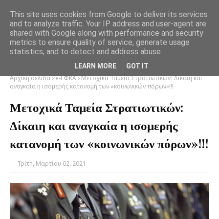
This site uses cookies from Google to deliver its services
and to analyze traffic. Your IP address and user-agent are
shared with Google along with performance and security
metrics to ensure quality of service, generate usage
statistics, and to detect and address abuse.
LEARN MORE
GOT IT
Αρχική σελίδα
e-ΕΦΚΑ
Μετοχικά Ταμεία Στρατιωτικών: Δίκαιη και
αναγκαία η ισομερής κατανομή των «κοινωνικών πόρων»!!!
Μετοχικά Ταμεία Στρατιωτικών:
Δίκαιη και αναγκαία η ισομερής
κατανομή των «κοινωνικών πόρων»!!!
-
Τρίτη, Μαρτίου 02, 2021