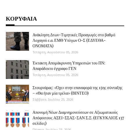
ΚΟΡΥΦΑΙΑ
Ανάκληση Δτων-Τιμητικές Προαγωγές στο βαθμό
Λοχαγού ε.α. ΕΜΘ Υπλγων Ο-Σ (ΕΔΥΕΘΑ-
ΟΝΟΜΑΤΑ)
Τετάρτη, Αυγούστου 05, 2026
Έκτακτη Απομάκρυνση Υπηρεσιών του ΠΝ:
Απαράδεκτο έγγραφο ΓΕΝ
Τετάρτη, Αυγούστου 05, 2026
Στουρνάρας: «Όχι» στην επαναφορά της 13ης σύνταξης
– «Θα ήταν μία τρέλα» (ΒΙΝΤΕΟ)
Σάββατο, Ιουλίου 25, 2026
Απονομή Νέων Διαμνημονεύσεων σε Αξιωματικούς
Απόφοιτους ΑΣΕΙ-ΣΣΑΣ-ΣΑΝ Σ.Ξ. (ΕΓΚΥΚΛΙΟΣ 137
σελίδες)
Πέμπτη, Ιουλίου 23, 2026