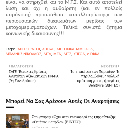
είναι να στηριχθεί και το Μ.Τ.Σ. Και αυτό αποτελεί
λύση και όχι η αυθαίρετη (και εν πολλοίς
παράνομη) προσπάθεια «απαλλοτρίωσης» των
περιουσιακών δικαιωμάτων μερίδας των
μετοχομερισματούχων. Τελικά συνιστά ζήτημα
κοινωνικής δικαιοσύνης!!!
Tags:
ΑΠΟΣΤΡΑΤΟΙ
ΑΠΟΨΗ
ΜΕΤΟΧΙΚΑ ΤΑΜΕΙΑ ΕΔ
ΜΠΛΑΝΗΣ ΝΙΚΟΛΑΟΣ
ΜΤΑ
ΜΤΝ
ΜΤΣ
ΥΠΕΘΑ
e-ΕΦΚΑ
ΠΑΛΑΙΌΤΕΡΗ
ΝΕΌΤΕΡΗ
ΣΑΓΕ: Έκτακτες Κρίσεις
Το «πακέτο» των Παρισίων: Τι
Ανωτάτων Αξιωματικών ΠΝ-ΠΑ
περιλαμβάνει η γαλλική
(9η Συνεδρίαση)
πρόταση για τις φρεγάτες
Behl@rra (ΒΙΝΤΕΟ)
Μπορεί Να Σας Αρέσουν Αυτές Οι Αναρτήσεις
Στουρνάρας: «Όχι» στην επαναφορά της 13ης σύνταξης –
«Θα ήταν μία τρέλα» (ΒΙΝΤΕΟ)