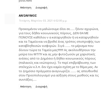
post.html
Απάντηση
Διαγραφή
ΑΝΏΝΥΜΟΣ
Τετάρτη, Μαρτίου 03, 2021 6:02:00 μ.μ.
Προκειμένου να μαλώνουμε όλοι σε....... ξένον αχυρώνα,
για τους δήθεν κοινωνικούς πόρους, ΔΕΝ ΘΑ ΜΕ
ΠΟΝΟΥΣΕ καθόλου ν α καταργηθούν ή να καταργηθούν
και τα Ταμεία και να βρεθεί ένας τρόπος επιστροφής των
καταβληθεισών εισφορών. Σιγά ........ το μέρισμα που
δίνουν τώρα τα Ταμεία μας!!!!!!!! Ας ακολουθήσουν την
μοίρα του ΜΤΠΥ και ας μην φυτοζωούν με χαριστικές
ενέσεις από το Δημόσιο ή δήθεν κοινωνικούς πόρους
(παλαιούς και νεώτερους). Το περί επιβράβευσης των
στελεχών κ.λ.π. δεν έχει καμία σχέση με το θέμα μας. Αν
το Δημόσιο πράγματα αναγνωρίζει ........ ας απευθυνθεί
στον Προϋπολογισμό για αύξηση στους μισθούς και τις
συντάξεις.....
Απάντηση
Διαγραφή