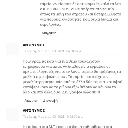
ταμείο. Αν είσαστε δε αστυνομικός καλά τα λέει
ο KOSTANTINOS, συνεισφέρετε στο ταμείο
όπως τα μέλη του στρατού και ύστερα μιλήστε
για πόρους, ανισότητες, κοινοτικά δίκαια και
αερολογίες.
Διαγραφή
ΑΝΏΝΥΜΟΣ
Τετάρτη, Μαρτίου 03, 2021 3:43:00 π.μ.
Πριν γράψεις κάτι για ένα θέμα τουλάχιστον
ενημερώσου για αυτό. Αν διαβάσεις τι έγραφαν οι
ορκωτοί λογιστές για το εν λόγω ταμείο θα τράβαγες τα
μαλλιά της κεφαλής σου . Το ταμείο αυτό είχε την
μεγαλύτερη περιουσία από τα άλλα δύο ταμεία .και αφού
κατάφερε /ραν να το ρίξουν έξω θέλουν να κάνουν το
ίδιο και στα άλλα δύο. Δεν γράφω αλλα !!!!!!!!!
Απάντηση
Διαγραφή
ΑΝΏΝΥΜΟΣ
Τετάρτη, Μαρτίου 03, 2021 10:28:00 π.μ.
Η εισφορα στα Μ.Τ ειναι μια δκαιη επβραβευση στα