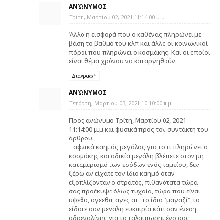
ΑΝΏΝΥΜΟΣ
Τρίτη, Μαρτίου 02, 2021 11:14:00 μ.μ.
Άλλο η εισφορά που ο καθένας πληρώνει με
βάση το βαθμό του κλπ και άλλο οι κοινωνικοί
πόροι που πληρώνει ο κοσμάκης. Και οι οποίοι
είναι θέμα χρόνου να καταργηθούν.
Διαγραφή
ΑΝΏΝΥΜΟΣ
Τετάρτη, Μαρτίου 03, 2021 10:10:00 π.μ.
Προς ανώνυμο Τρίτη, Μαρτίου 02, 2021
11:14:00 μ.μ και φυσικά προς τον συντάκτη του
άρθρου.
Ξαφνικά καημός μεγάλος για το τι πληρώνει ο
κοσμάκης και αδικία μεγάλη βλέπετε στον μη
καταμερισμό των εσόδων ενός ταμείου, δεν
ξέρω αν είχατε τον ίδιο καημό όταν
εξοπλίζονταν ο στρατός, πιθανότατα τώρα
σας προέκυψε όλως τυχαία, τώρα που είναι
υφεθα, αγεεθα, αγες απ' το ίδιο "μαγαζί", το
είδατε σαν μεγαλη ευκαιρία κάτι σαν ένεση
αδρεναλίνης για το ταλαιπωρημένο σας