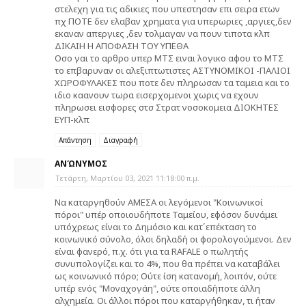
στελεχη για τις αδικιες που υπεστησαν επι σειρα ετων
πχ ΠΟΤΕ δεν ελαβαν χρηματα για υπερωριες ,αργιες,δεν
εκαναν απεργιες ,δεν τολμαγαν να πουν τιποτα κλπ
ΔΙΚΑΙΗ Η ΑΠΟΦΑΣΗ ΤΟΥ ΥΠΕΘΑ
Οσο γαι το αρθρο υπερ ΜΤΣ ειναι λογικο αφου το ΜΤΣ
το επβαρυναν οι αλεξιπτωτιστες ΑΣΤΥΝΟΜΙΚΟΙ -ΠΑΛΙΟΙ
ΧΩΡΟΦΥΛΑΚΕΣ που ποτε δεν πληρωσαν τα ταμεια και το
ιδιο καανουν τωρα εισερχομενοι χωρις να εχουν
πληρωσει εισφορες στσ Στρατ νοσοκομεια ΔΙΟΚΗΤΕΣ
ΕΥΠ-κλπ
Απάντηση
Διαγραφή
ΑΝΏΝΥΜΟΣ
Τετάρτη, Μαρτίου 03, 2021 11:18:00 π.μ.
Να καταργηθούν ΑΜΕΣΑ οι λεγόμενοι "Κοινωνικοί
πόροι" υπέρ οποιουδήποτε Ταμείου, εφόσον δυνάμει
υπόχρεως είναι το Δημόσιο και κατ΄επέκταση το
κοινωνικό σύνολο, όλοι δηλαδή οι φορολογούμενοι. Δεν
είναι φανερό, π.χ. ότι για τα RAFALE ο πωλητής
συνυπολογίζει και το 4%, που θα πρέπει να καταβάλει
ως κοινωνικό πόρο; Ούτε ίση κατανομή, λοιπόν, ούτε
υπέρ ενός "Μοναχογάη", ούτε οποιαδήποτε άλλη
αλχημεία. Οι άλλοι πόροι που καταργήθηκαν, τι ήταν