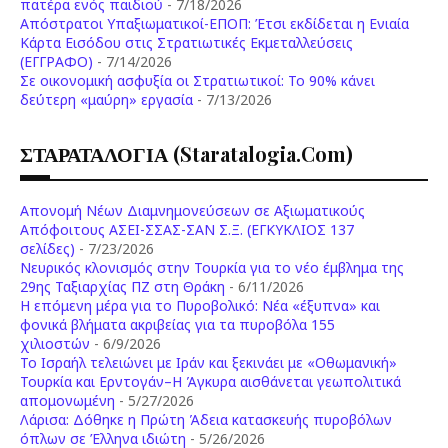
πατέρα ενός παιδιού
- 7/18/2026
Απόστρατοι Υπαξιωματικοί-ΕΠΟΠ: Έτσι εκδίδεται η Ενιαία
Κάρτα Εισόδου στις Στρατιωτικές Εκμεταλλεύσεις
(ΕΓΓΡΑΦΟ)
- 7/14/2026
Σε οικονομική ασφυξία οι Στρατιωτικοί: Το 90% κάνει
δεύτερη «μαύρη» εργασία
- 7/13/2026
ΣΤΑΡΑΤΑΛΟΓΙΑ (staratalogia.com)
Απονομή Νέων Διαμνημονεύσεων σε Αξιωματικούς
Απόφοιτους ΑΣΕΙ-ΣΣΑΣ-ΣΑΝ Σ.Ξ. (ΕΓΚΥΚΛΙΟΣ 137
σελίδες)
- 7/23/2026
Νευρικός κλονισμός στην Τουρκία για το νέο έμβλημα της
29ης Ταξιαρχίας ΠΖ στη Θράκη
- 6/11/2026
Η επόμενη μέρα για το Πυροβολικό: Νέα «έξυπνα» και
φονικά βλήματα ακριβείας για τα πυροβόλα 155
χιλιοστών
- 6/9/2026
Το Ισραήλ τελειώνει με Ιράν και ξεκινάει με «Οθωμανική»
Τουρκία και Ερντογάν–Η Άγκυρα αισθάνεται γεωπολιτικά
απομονωμένη
- 5/27/2026
Λάρισα: Δόθηκε η Πρώτη Άδεια κατασκευής πυροβόλων
όπλων σε Έλληνα ιδιώτη
- 5/26/2026