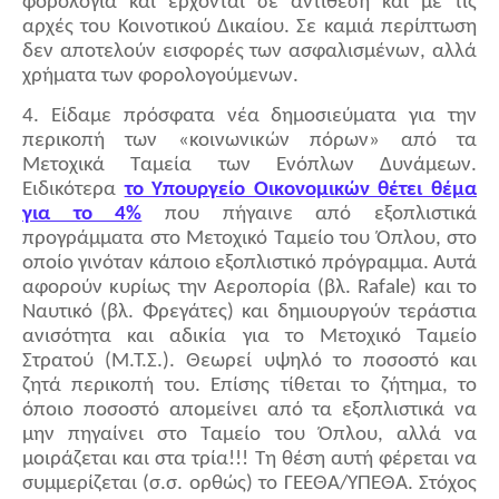
φορολογία και έρχονται σε αντίθεση και με τις
αρχές του Κοινοτικού Δικαίου. Σε καμιά περίπτωση
δεν αποτελούν εισφορές των ασφαλισμένων, αλλά
χρήματα των φορολογούμενων.
4. Είδαμε πρόσφατα νέα δημοσιεύματα για την
περικοπή των «κοινωνικών πόρων» από τα
Μετοχικά Ταμεία των Ενόπλων Δυνάμεων.
Ειδικότερα
το Υπουργείο Οικονομικών θέτει θέμα
για το 4%
που πήγαινε από εξοπλιστικά
προγράμματα στο Μετοχικό Ταμείο του Όπλου, στο
οποίο γινόταν κάποιο εξοπλιστικό πρόγραμμα. Αυτά
αφορούν κυρίως την Αεροπορία (βλ. Rafale) και το
Ναυτικό (βλ. Φρεγάτες) και δημιουργούν τεράστια
ανισότητα και αδικία για το Μετοχικό Ταμείο
Στρατού (Μ.Τ.Σ.). Θεωρεί υψηλό το ποσοστό και
ζητά περικοπή του. Επίσης τίθεται το ζήτημα, το
όποιο ποσοστό απομείνει από τα εξοπλιστικά να
μην πηγαίνει στο Ταμείο του Όπλου, αλλά να
μοιράζεται και στα τρία!!! Τη θέση αυτή φέρεται να
συμμερίζεται (σ.σ. ορθώς) το ΓΕΕΘΑ/ΥΠΕΘΑ. Στόχος