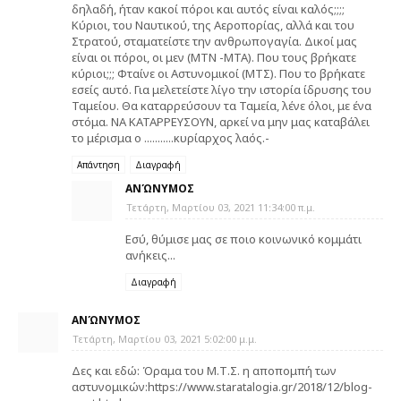
δηλαδή, ήταν κακοί πόροι και αυτός είναι καλός;;;;
Κύριοι, του Ναυτικού, της Αεροπορίας, αλλά και του
Στρατού, σταματείστε την ανθρωπογαγία. Δικοί μας
είναι οι πόροι, οι μεν (ΜΤΝ -ΜΤΑ). Που τους βρήκατε
κύριοι;;; Φταίνε οι Αστυνομικοί (ΜΤΣ). Που το βρήκατε
εσείς αυτό. Για μελετείστε λίγο την ιστορία ίδρυσης του
Ταμείου. Θα καταρρεύσουν τα Ταμεία, λένε όλοι, με ένα
στόμα. ΝΑ ΚΑΤΑΡΡΕΥΣΟΥΝ, αρκεί να μην μας καταβάλει
το μέρισμα ο ...........κυρίαρχος λαός.-
Απάντηση
Διαγραφή
ΑΝΏΝΥΜΟΣ
Τετάρτη, Μαρτίου 03, 2021 11:34:00 π.μ.
Εσύ, θύμισε μας σε ποιο κοινωνικό κομμάτι
ανήκεις...
Διαγραφή
ΑΝΏΝΥΜΟΣ
Τετάρτη, Μαρτίου 03, 2021 5:02:00 μ.μ.
Δες και εδώ: Όραμα του Μ.Τ.Σ. η αποπομπή των
αστυνομικών:https://www.staratalogia.gr/2018/12/blog-