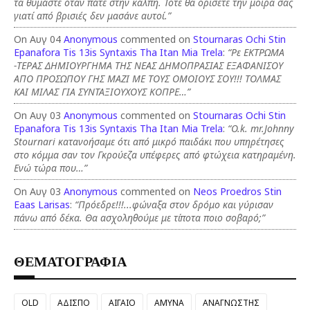
τα θυμάστε όταν πάτε στην κάλπη. Τότε θα ορίσετε την μοίρα σας
γιατί από βρισιές δεν μασάνε αυτοί.”
On Αυγ 04
Anonymous
commented on
Stournaras Ochi Stin
Epanafora Tis 13is Syntaxis Tha Itan Mia Trela
:
“Ρε ΕΚΤΡΩΜΑ
-ΤΕΡΑΣ ΔΗΜΙΟΥΡΓΗΜΑ ΤΗΣ ΝΕΑΣ ΔΗΜΟΠΡΑΣΙΑΣ ΕΞΑΦΑΝΙΣΟΥ
ΑΠΟ ΠΡΟΣΩΠΟΥ ΓΗΣ ΜΑΖΙ ΜΕ ΤΟΥΣ ΟΜΟΙΟΥΣ ΣΟΥ!!! ΤΟΛΜΑΣ
ΚΑΙ ΜΙΛΑΣ ΓΙΑ ΣΥΝΤΑΞΙΟΥΧΟΥΣ ΚΟΠΡΕ…”
On Αυγ 03
Anonymous
commented on
Stournaras Ochi Stin
Epanafora Tis 13is Syntaxis Tha Itan Mia Trela
:
“O.k. mr.Johnny
Stournari κατανοήσαμε ότι από μικρό παιδάκι που υπηρέτησες
στο κόμμα σαν τον Γκρούεζα υπέφερες από φτώχεια κατηραμένη.
Ενώ τώρα που…”
On Αυγ 03
Anonymous
commented on
Neos Proedros Stin
Eaas Larisas
:
“Πρόεδρε!!!...φώναξα στον δρόμο και γύρισαν
πάνω από δέκα. Θα ασχοληθούμε με τίποτα ποιο σοβαρό;”
ΘΕΜΑΤΟΓΡΑΦΙΑ
OLD
ΑΔΙΣΠΟ
ΑΙΓΑΙΟ
ΑΜΥΝΑ
ΑΝΑΓΝΩΣΤΗΣ