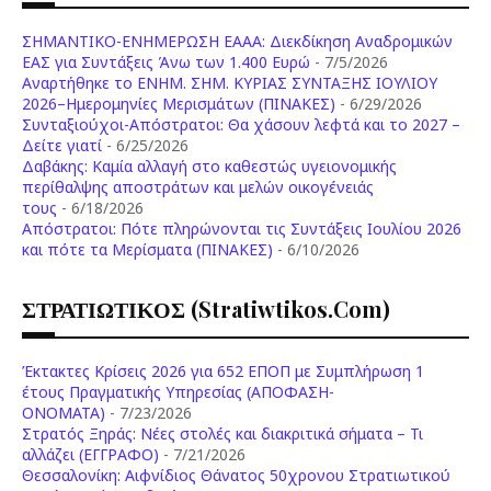
ΣΗΜΑΝΤΙΚΟ-ΕΝΗΜΕΡΩΣΗ ΕΑΑΑ: Διεκδίκηση Αναδρομικών
ΕΑΣ για Συντάξεις Άνω των 1.400 Ευρώ
- 7/5/2026
Aναρτήθηκε το ENHM. ΣΗΜ. ΚΥΡΙΑΣ ΣΥΝΤΑΞΗΣ ΙΟΥΛΙΟΥ
2026–Ημερομηνίες Μερισμάτων (ΠΙΝΑΚΕΣ)
- 6/29/2026
Συνταξιούχοι-Απόστρατοι: Θα χάσουν λεφτά και το 2027 –
Δείτε γιατί
- 6/25/2026
Δαβάκης: Καμία αλλαγή στο καθεστώς υγειονομικής
περίθαλψης αποστράτων και μελών οικογένειάς
τους
- 6/18/2026
Aπόστρατοι: Πότε πληρώνονται τις Συντάξεις Ιουλίου 2026
και πότε τα Μερίσματα (ΠΙΝΑΚΕΣ)
- 6/10/2026
ΣΤΡΑΤΙΩΤΙΚΟΣ (stratiwtikos.com)
Έκτακτες Κρίσεις 2026 για 652 ΕΠΟΠ με Συμπλήρωση 1
έτους Πραγματικής Υπηρεσίας (ΑΠΟΦΑΣΗ-
ONOMATA)
- 7/23/2026
Στρατός Ξηράς: Νέες στολές και διακριτικά σήματα – Τι
αλλάζει (ΕΓΓΡΑΦΟ)
- 7/21/2026
Θεσσαλονίκη: Αιφνίδιος Θάνατος 50χρονου Στρατιωτικού