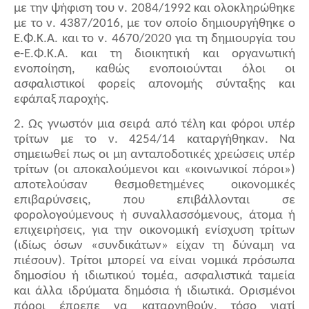
με την ψήφιση του ν. 2084/1992 και ολοκληρώθηκε
με το ν. 4387/2016, με τον οποίο δημιουργήθηκε ο
Ε.Φ.Κ.Α. και το ν. 4670/2020 για τη δημιουργία του
e-Ε.Φ.Κ.Α. και τη διοικητική και οργανωτική
ενοποίηση, καθώς ενοποιούνται όλοι οι
ασφαλιστικοί φορείς απονομής σύνταξης και
εφάπαξ παροχής.
2. Ως γνωστόν μια σειρά από τέλη και φόροι υπέρ
τρίτων με το ν. 4254/14 καταργήθηκαν. Να
σημειωθεί πως οι μη ανταποδοτικές χρεώσεις υπέρ
τρίτων (οι αποκαλούμενοι και «κοινωνικοί πόροι»)
αποτελούσαν θεσμοθετημένες οικονομικές
επιβαρύνσεις, που επιβάλλονται σε
φορολογούμενους ή συναλλασσόμενους, άτομα ή
επιχειρήσεις, για την οικονομική ενίσχυση τρίτων
(ιδίως όσων «συνδικάτων» είχαν τη δύναμη να
πιέσουν). Τρίτοι μπορεί να είναι νομικά πρόσωπα
δημοσίου ή ιδιωτικού τομέα, ασφαλιστικά ταμεία
και άλλα ιδρύματα δημόσια ή ιδιωτικά. Ορισμένοι
πόροι έπρεπε να καταργηθούν, τόσο γιατί