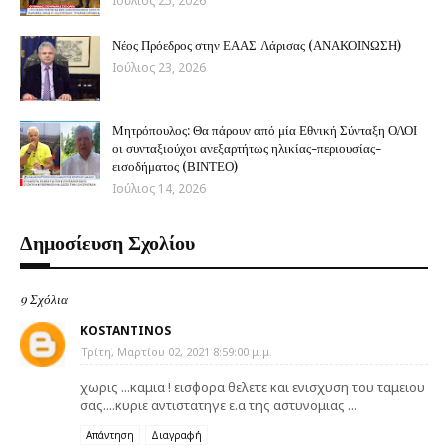
Ιούλιος 25, 2026
Νέος Πρόεδρος στην ΕΑΑΣ Λάρισας (ΑΝΑΚΟΙΝΩΣΗ)
Ιούλιος 23, 2026
Μητρόπουλος: Θα πάρουν από μία Εθνική Σύνταξη ΟΛΟΙ
οι συνταξιούχοι ανεξαρτήτως ηλικίας-περιουσίας-
εισοδήματος (ΒΙΝΤΕΟ)
Ιούλιος 14, 2026
Δημοσίευση Σχολίου
9 Σχόλια
KOSTANTINOS
Τρίτη, Μαρτίου 02, 2021 8:59:00 μ.μ.
χωρις ...καμια ! εισφορα θελετε και ενισχυση του ταμειου
σας....κυριε αντιστατηγε ε.α της αστυνομιας ...
Απάντηση
Διαγραφή