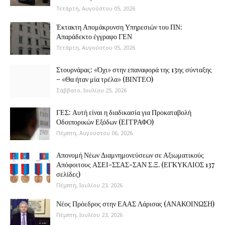
Τετάρτη, Αυγούστου 05, 2026
Έκτακτη Απομάκρυνση Υπηρεσιών του ΠΝ:
Απαράδεκτο έγγραφο ΓΕΝ
Τετάρτη, Αυγούστου 05, 2026
Στουρνάρας: «Όχι» στην επαναφορά της 13ης σύνταξης
– «Θα ήταν μία τρέλα» (ΒΙΝΤΕΟ)
Σάββατο, Ιουλίου 25, 2026
ΓΕΣ: Αυτή είναι η διαδικασία για Προκαταβολή
Οδοιπορικών Εξόδων (ΕΓΓΡΑΦΟ)
Πέμπτη, Αυγούστου 06, 2026
Απονομή Νέων Διαμνημονεύσεων σε Αξιωματικούς
Απόφοιτους ΑΣΕΙ-ΣΣΑΣ-ΣΑΝ Σ.Ξ. (ΕΓΚΥΚΛΙΟΣ 137
σελίδες)
Πέμπτη, Ιουλίου 23, 2026
Νέος Πρόεδρος στην ΕΑΑΣ Λάρισας (ΑΝΑΚΟΙΝΩΣΗ)
Πέμπτη, Ιουλίου 23, 2026