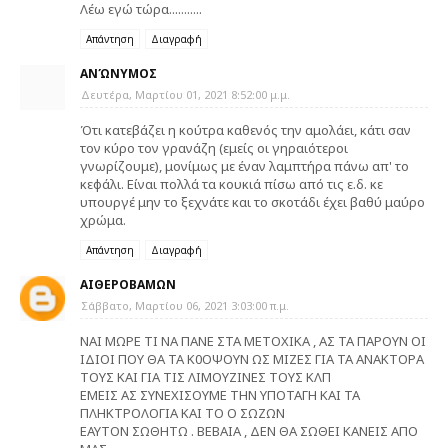
Λέω εγώ τώρα...........
Απάντηση
Διαγραφή
ΑΝΏΝΥΜΟΣ
Δευτέρα, Μαρτίου 01, 2021 8:52:00 μ.μ.
Ότι κατεβάζει η κούτρα καθενός την αμολάει, κάτι σαν
τον κύρο τον γρανάζη (εμείς οι γηραιότεροι
γνωρίζουμε), μονίμως με έναν λαμπτήρα πάνω απ' το
κεφάλι. Είναι πολλά τα κουκιά πίσω από τις ε.δ. κε
υπουργέ μην το ξεχνάτε και το σκοτάδι έχει βαθύ μαύρο
χρώμα.
Απάντηση
Διαγραφή
ΑΙΘΕΡΟΒΑΜΩΝ
Σάββατο, Μαρτίου 06, 2021 3:03:00 π.μ.
ΝΑΙ ΜΩΡΕ ΤΙ ΝΑ ΠΑΝΕ ΣΤΑ ΜΕΤΟΧΙΚΑ , ΑΣ ΤΑ ΠΑΡΟΥΝ ΟΙ
ΙΔΙΟΙ ΠΟΥ ΘΑ ΤΑ Κ0ΟΨΟΥΝ ΩΣ ΜΙΖΕΣ ΓΙΑ ΤΑ ΑΝΑΚΤΟΡΑ
ΤΟΥΣ ΚΑΙ ΓΙΑ ΤΙΣ ΛΙΜΟΥΖΙΝΕΣ ΤΟΥΣ ΚΛΠ
ΕΜΕΙΣ ΑΣ ΣΥΝΕΧΙΣΟΥΜΕ ΤΗΝ ΥΠΟΤΑΓΗ ΚΑΙ ΤΑ
ΠΛΗΚΤΡΟΛΟΓΙΑ ΚΑΙ ΤΟ Ο ΣΩΖΩΝ
ΕΑΥΤΟΝ ΣΩΘΗΤΩ . ΒΕΒΑΙΑ , ΔΕΝ ΘΑ ΣΩΘΕΙ ΚΑΝΕΙΣ ΑΠΟ