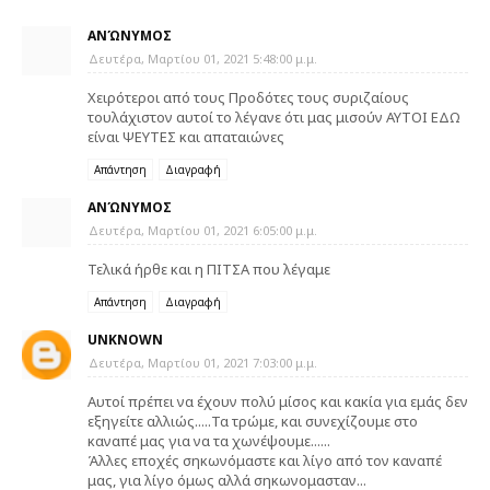
ΑΝΏΝΥΜΟΣ
Δευτέρα, Μαρτίου 01, 2021 5:48:00 μ.μ.
Χειρότεροι από τους Προδότες τους συριζαίους
τουλάχιστον αυτοί το λέγανε ότι μας μισούν ΑΥΤΟΙ ΕΔΩ
είναι ΨΕΥΤΕΣ και απαταιώνες
Απάντηση
Διαγραφή
ΑΝΏΝΥΜΟΣ
Δευτέρα, Μαρτίου 01, 2021 6:05:00 μ.μ.
Τελικά ήρθε και η ΠΙΤΣΑ που λέγαμε
Απάντηση
Διαγραφή
UNKNOWN
Δευτέρα, Μαρτίου 01, 2021 7:03:00 μ.μ.
Αυτοί πρέπει να έχουν πολύ μίσος και κακία για εμάς δεν
εξηγείτε αλλιώς.....Τα τρώμε, και συνεχίζουμε στο
καναπέ μας για να τα χωνέψουμε......
Άλλες εποχές σηκωνόμαστε και λίγο από τον καναπέ
μας, για λίγο όμως αλλά σηκωνομασταν...