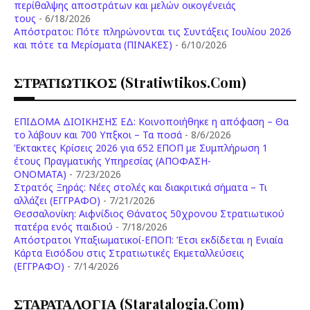
περίθαλψης αποστράτων και μελών οικογένειάς
τους
- 6/18/2026
Aπόστρατοι: Πότε πληρώνονται τις Συντάξεις Ιουλίου 2026
και πότε τα Μερίσματα (ΠΙΝΑΚΕΣ)
- 6/10/2026
ΣΤΡΑΤΙΩΤΙΚΟΣ (stratiwtikos.com)
ΕΠΙΔΟΜΑ ΔΙΟΙΚΗΣΗΣ ΕΔ: Κοινοποιήθηκε η απόφαση – Θα
το λάβουν και 700 Υπξκοι – Τα ποσά
- 8/6/2026
Έκτακτες Κρίσεις 2026 για 652 ΕΠΟΠ με Συμπλήρωση 1
έτους Πραγματικής Υπηρεσίας (ΑΠΟΦΑΣΗ-
ONOMATA)
- 7/23/2026
Στρατός Ξηράς: Νέες στολές και διακριτικά σήματα – Τι
αλλάζει (ΕΓΓΡΑΦΟ)
- 7/21/2026
Θεσσαλονίκη: Αιφνίδιος Θάνατος 50χρονου Στρατιωτικού
πατέρα ενός παιδιού
- 7/18/2026
Απόστρατοι Υπαξιωματικοί-ΕΠΟΠ: Έτσι εκδίδεται η Ενιαία
Κάρτα Εισόδου στις Στρατιωτικές Εκμεταλλεύσεις
(ΕΓΓΡΑΦΟ)
- 7/14/2026
ΣΤΑΡΑΤΑΛΟΓΙΑ (staratalogia.com)