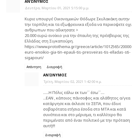
ΑΝΏΝΥΜΟΣ
Δευτέρα, Μαρτίου 01, 2021 5:15:00 μ.μ.
Kυριε υπουργέ Οικονομικών Θόδωρε Σκυλακάκη αυτην
την τορπίλη και τα εξωφρεινικα εξοδα να περικοψετε οχι
ανθρωπων που αδικησατε >
20.000 ευρώ ενοίκιο για την έπαυλη της πρέσβειρας της
Ελλάδας στη Σιγκαπούρη.
https://www.protothema.gr/greece/article/1012565/20000-
euro-enoikio-gia-tin-epauli-tis-presveiras-tis-elladas-sti-
sigapouri/
Απάντηση
Διαγραφή
ΑΝΏΝΥΜΟΣ
Τρίτη, Μαρτίου 02, 2021 1:42:00 π.μ.
......Η Πόλις εάλω εκ των΄΄ έσω΄΄....
...ΕΑΝ , κάποιος πάνσοφος και αλάθητος α/γεα
κατάργησε και έκλεισε το ΣΕΠΑ, που έδινε
σοβαρότατα ετήσια έσοδα στο ΜΤΑ και κατά
συνέπεια και στο μέρισμα, τι καλλίτερο θα
περιμένατε από έναν πολιτικό με την πρόταση
αυτή!!!
Διαγραφή