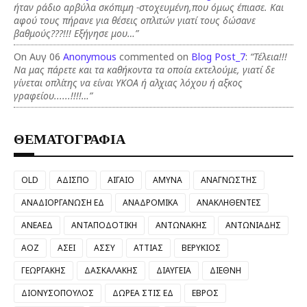
ήταν ράδιο αρβύλα σκόπιμη -στοχευμένη,που όμως έπιασε. Και
αφού τους πήρανε για θέσεις οπλιτών γιατί τους δώσανε
βαθμούς???!!! Εξήγησε μου…”
On Αυγ 06
Anonymous
commented on
Blog Post_7
:
“Τέλεια!!!
Να μας πάρετε και τα καθήκοντα τα οποία εκτελούμε, γιατί δε
γίνεται οπλίτης να είναι ΥΚΟΑ ή αλχιας λόχου ή αξκος
γραφείου......!!!!…”
ΘΕΜΑΤΟΓΡΑΦΙΑ
OLD
ΑΔΙΣΠΟ
ΑΙΓΑΙΟ
ΑΜΥΝΑ
ΑΝΑΓΝΩΣΤΗΣ
ΑΝΑΔΙΟΡΓΑΝΩΣΗ ΕΔ
ΑΝΑΔΡΟΜΙΚΑ
ΑΝΑΚΛΗΘΕΝΤΕΣ
ΑΝΕΑΕΔ
ΑΝΤΑΠΟΔΟΤΙΚΗ
ΑΝΤΩΝΑΚΗΣ
ΑΝΤΩΝΙΑΔΗΣ
ΑΟΖ
ΑΣΕΙ
ΑΣΣΥ
ΑΤΤΙΑΣ
ΒΕΡΥΚΙΟΣ
ΓΕΩΡΓΑΚΗΣ
ΔΑΣΚΑΛΑΚΗΣ
ΔΙΑΥΓΕΙΑ
ΔΙΕΘΝΗ
ΔΙΟΝΥΣΟΠΟΥΛΟΣ
ΔΩΡΕΑ ΣΤΙΣ ΕΔ
ΕΒΡΟΣ