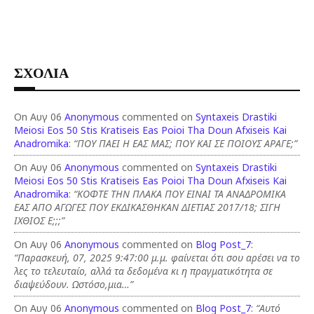
ΣΧΟΛΙΑ
On Αυγ 06
Anonymous
commented on
Syntaxeis Drastiki
Meiosi Eos 50 Stis Kratiseis Eas Poioi Tha Doun Afxiseis Kai
Anadromika
:
“ΠΟΥ ΠΑΕΙ Η ΕΑΣ ΜΑΣ; ΠΟΥ ΚΑΙ ΣΕ ΠΟΙΟΥΣ ΑΡΑΓΕ;”
On Αυγ 06
Anonymous
commented on
Syntaxeis Drastiki
Meiosi Eos 50 Stis Kratiseis Eas Poioi Tha Doun Afxiseis Kai
Anadromika
:
“ΚΟΦΤΕ ΤΗΝ ΠΛΑΚΑ ΠΟΥ ΕΙΝΑΙ ΤΑ ΑΝΑΔΡΟΜΙΚΑ
ΕΑΣ ΑΠΟ ΑΓΩΓΕΣ ΠΟΥ ΕΚΔΙΚΑΣΘΗΚΑΝ ΔΙΕΤΙΑΣ 2017/18; ΣΙΓΗ
ΙΧΘΙΟΣ Ε;;;”
On Αυγ 06
Anonymous
commented on
Blog Post_7
:
“Παρασκευή, 07, 2025 9:47:00 μ.μ. φαίνεται ότι σου αρέσει να το
λες το τελευταίο, αλλά τα δεδομένα κι η πραγματικότητα σε
διαψεύδουν. Ωστόσο,μια…”
On Αυγ 06
Anonymous
commented on
Blog Post_7
:
“Αυτό