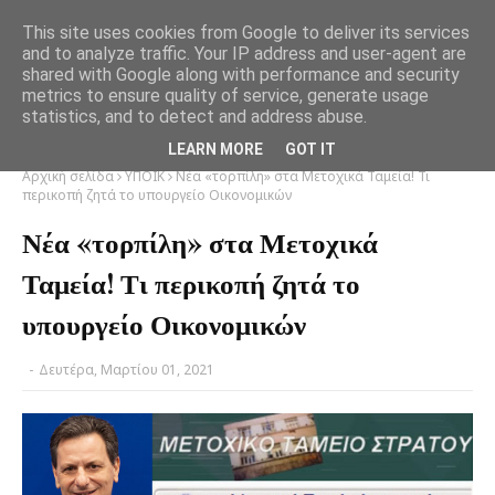
This site uses cookies from Google to deliver its services
and to analyze traffic. Your IP address and user-agent are
shared with Google along with performance and security
metrics to ensure quality of service, generate usage
statistics, and to detect and address abuse.
LEARN MORE
GOT IT
Αρχική σελίδα
ΥΠΟΙΚ
Νέα «τορπίλη» στα Μετοχικά Ταμεία! Τι
περικοπή ζητά το υπουργείο Οικονομικών
Νέα «τορπίλη» στα Μετοχικά
Ταμεία! Τι περικοπή ζητά το
υπουργείο Οικονομικών
-
Δευτέρα, Μαρτίου 01, 2021