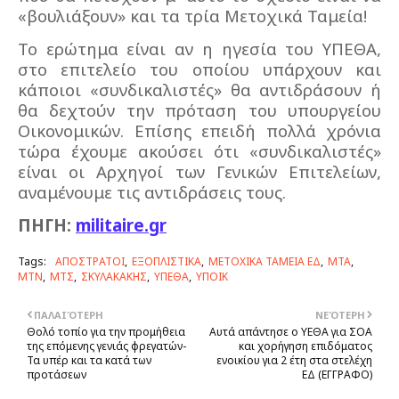
«βουλιάξουν» και τα τρία Μετοχικά Ταμεία!
Το ερώτημα είναι αν η ηγεσία του ΥΠΕΘΑ,
στο επιτελείο του οποίου υπάρχουν και
κάποιοι «συνδικαλιστές» θα αντιδράσουν ή
θα δεχτούν την πρόταση του υπουργείου
Οικονομικών. Επίσης επειδή πολλά χρόνια
τώρα έχουμε ακούσει ότι «συνδικαλιστές»
είναι οι Αρχηγοί των Γενικών Επιτελείων,
αναμένουμε τις αντιδράσεις τους.
ΠΗΓΗ:
militaire.gr
Tags:
ΑΠΟΣΤΡΑΤΟΙ
ΕΞΟΠΛΙΣΤΙΚΑ
ΜΕΤΟΧΙΚΑ ΤΑΜΕΙΑ ΕΔ
ΜΤΑ
ΜΤΝ
ΜΤΣ
ΣΚΥΛΑΚΑΚΗΣ
ΥΠΕΘΑ
ΥΠΟΙΚ
ΠΑΛΑΙΌΤΕΡΗ
ΝΕΌΤΕΡΗ
Θολό τοπίο για την προμήθεια
Αυτά απάντησε ο ΥΕΘΑ για ΣΟΑ
της επόμενης γενιάς φρεγατών-
και χορήγηση επιδόματος
Τα υπέρ και τα κατά των
ενοικίου για 2 έτη στα στελέχη
προτάσεων
ΕΔ (ΕΓΓΡΑΦΟ)