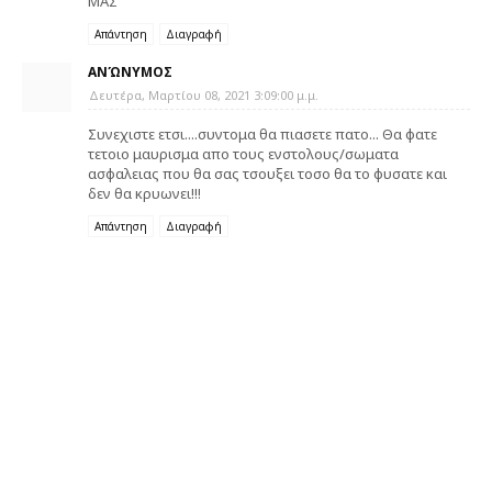
ΜΑΣ
Απάντηση
Διαγραφή
ΑΝΏΝΥΜΟΣ
Δευτέρα, Μαρτίου 08, 2021 3:09:00 μ.μ.
Συνεχιστε ετσι....συντομα θα πιασετε πατο... Θα φατε
τετοιο μαυρισμα απο τους ενστολους/σωματα
ασφαλειας που θα σας τσουξει τοσο θα το φυσατε και
δεν θα κρυωνει!!!
Απάντηση
Διαγραφή