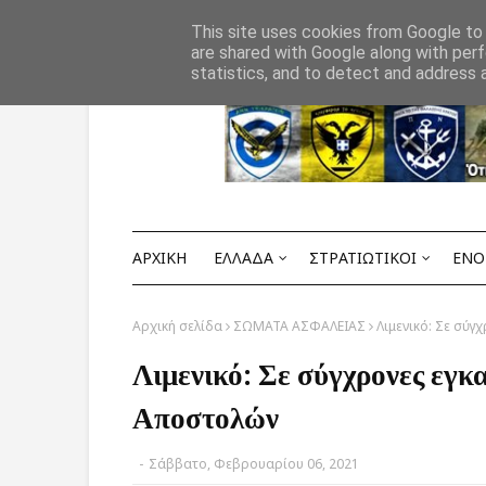
Αρχική
ΟΡΟΙ ΧΡΗΣΗΣ
ΕΠΙΚΟΙΝΩΝΙΑ
This site uses cookies from Google to d
are shared with Google along with perf
statistics, and to detect and address 
ΑΡΧΙΚΗ
ΕΛΛΑΔΑ
ΣΤΡΑΤΙΩΤΙΚΟΙ
ΕΝΟ
Αρχική σελίδα
ΣΩΜΑΤΑ ΑΣΦΑΛΕΙΑΣ
Λιμενικό: Σε σύ
Λιμενικό: Σε σύγχρονες εγ
Αποστολών
-
Σάββατο, Φεβρουαρίου 06, 2021