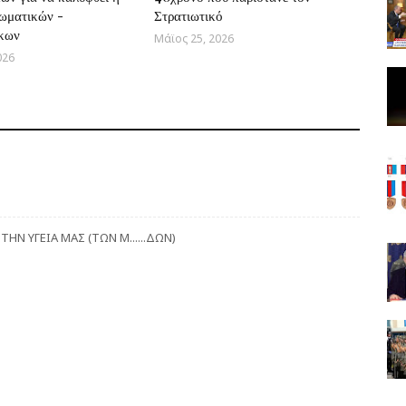
ωματικών -
Στρατιωτικό
κων
Μάϊος 25, 2026
026
ΤΗΝ ΥΓΕΙΑ ΜΑΣ (ΤΩΝ Μ......ΔΩΝ)