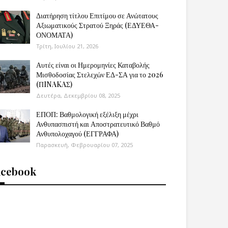
Διατήρηση τίτλου Επιτίμου σε Ανώτατους
Αξιωματικούς Στρατού Ξηράς (ΕΔΥΕΘΑ-
ΟΝΟΜΑΤΑ)
Τρίτη, Ιουλίου 21, 2026
Αυτές είναι οι Ημερομηνίες Καταβολής
Μισθοδοσίας Στελεχών ΕΔ-ΣΑ για το 2026
(ΠINAKAΣ)
Δευτέρα, Δεκεμβρίου 08, 2025
ΕΠΟΠ: Βαθμολογική εξέλιξη μέχρι
Ανθυπασπιστή και Αποστρατευτικό Βαθμό
Ανθυπολοχαγού (ΕΓΓΡΑΦΑ)
Παρασκευή, Φεβρουαρίου 07, 2025
acebook