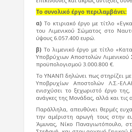
επικίνδυνες και άκρως αντίξοες συνθ
Το συνολικό έργο περιλαμβάνει:
α)
Το κτιριακό έργο με τίτλο «Εγ
του Λιμενικού Σώματος στο Ναυτ
ύψους 6.057.400 ευρώ.
β)
Το λιμενικό έργο με τίτλο «Κα
Υποβρύχιων Αποστολών Λιμενικού 
προϋπολογισμού 3.000.800 €.
Το ΥΝΑΝΠ δηλώνει πως στηρίζει με
Υποβρυχίων Αποστολών Λ.Σ.-ΕΛ.
ενισχύσει το ξεχωριστό έργο της,
ανάγκες της Μονάδας, αλλά και τις 
Παράλληλα, απευθύνει θερμές ευχα
την αμέριστη αρωγή τους στην ε
Άμυνας, Νίκο Παναγιωτόπουλο, στ
Στεφανή, και στον αρχηγό Γενικού 