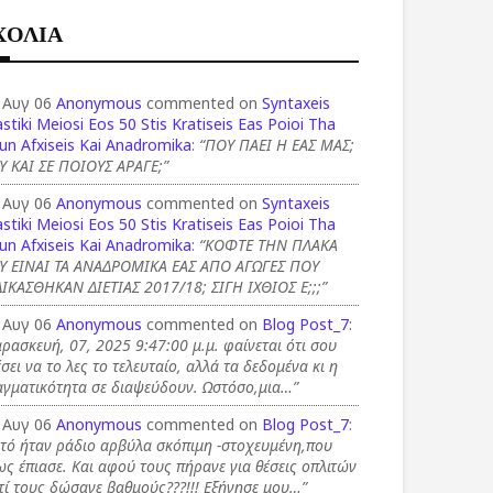
ΧΟΛΙΑ
 Αυγ 06
Anonymous
commented on
Syntaxeis
stiki Meiosi Eos 50 Stis Kratiseis Eas Poioi Tha
un Afxiseis Kai Anadromika
:
“ΠΟΥ ΠΑΕΙ Η ΕΑΣ ΜΑΣ;
Υ ΚΑΙ ΣΕ ΠΟΙΟΥΣ ΑΡΑΓΕ;”
 Αυγ 06
Anonymous
commented on
Syntaxeis
stiki Meiosi Eos 50 Stis Kratiseis Eas Poioi Tha
un Afxiseis Kai Anadromika
:
“ΚΟΦΤΕ ΤΗΝ ΠΛΑΚΑ
Υ ΕΙΝΑΙ ΤΑ ΑΝΑΔΡΟΜΙΚΑ ΕΑΣ ΑΠΟ ΑΓΩΓΕΣ ΠΟΥ
ΙΚΑΣΘΗΚΑΝ ΔΙΕΤΙΑΣ 2017/18; ΣΙΓΗ ΙΧΘΙΟΣ Ε;;;”
 Αυγ 06
Anonymous
commented on
Blog Post_7
:
ρασκευή, 07, 2025 9:47:00 μ.μ. φαίνεται ότι σου
σει να το λες το τελευταίο, αλλά τα δεδομένα κι η
αγματικότητα σε διαψεύδουν. Ωστόσο,μια…”
 Αυγ 06
Anonymous
commented on
Blog Post_7
:
τό ήταν ράδιο αρβύλα σκόπιμη -στοχευμένη,που
ς έπιασε. Και αφού τους πήρανε για θέσεις οπλιτών
τί τους δώσανε βαθμούς???!!! Εξήγησε μου…”