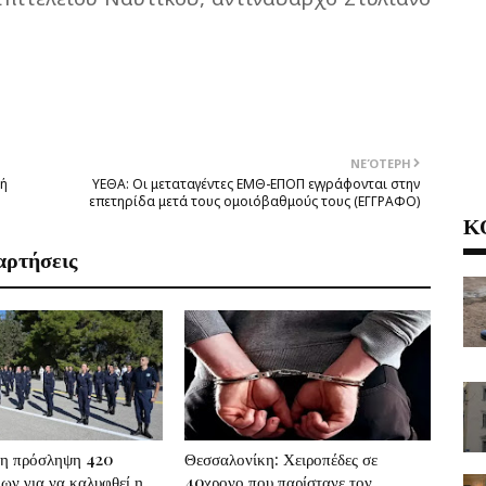
ΝΕΌΤΕΡΗ
κή
ΥΕΘΑ: Οι μεταταγέντες ΕΜΘ-ΕΠΟΠ εγγράφονται στην
επετηρίδα μετά τους ομοιόβαθμούς τους (ΕΓΓΡΑΦΟ)
Κ
αρτήσεις
 η πρόσληψη 420
Θεσσαλονίκη: Χειροπέδες σε
ων για να καλυφθεί η
40χρονο που παρίστανε τον