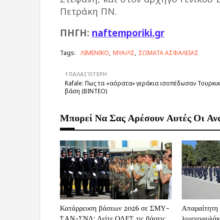
Πετράκη ΠΝ.
ΠΗΓΗ:
naftemporiki.gr
Tags:
ΛΙΜΕΝΙΚΟ
ΜΥΑ/ΛΣ
ΣΩΜΑΤΑ ΑΣΦΑΛΕΙΑΣ
ΠΑΛΑΙΌΤΕΡΗ
Rafale: Πως τα «αόρατα» γεράκια ισοπέδωσαν Τουρκι
βάση (BINTEO)
Μπορεί Να Σας Αρέσουν Αυτές Οι Αν
Κατάρρευση βάσεων 2026 σε ΣΜΥ-
Απαραίτητη
ΣΑΝ-ΣΝΔ: Δείτε ΟΛΕΣ τις βάσεις
λιμενοφυλάκ