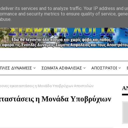
eliver its services and to analyze traffic. Your IP address and 
ormance and security metrics to ensure quality of service, gen
abuse.
ΠΛΕΣ ΔΥΝΑΜΕΙΣ
ΣΩΜΑΤΑ ΑΣΦΑΛΕΙΑΣ
ΑΠΟΣΤΡΑΤΟΙ
γχρονες εγκαταστάσεις η Μονάδα Υποβρύχιων Αποστολών
Α
καταστάσεις η Μονάδα Υποβρύχιων