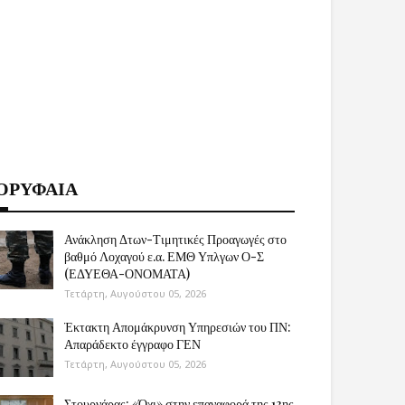
ΟΡΥΦΑΙΑ
Ανάκληση Δτων-Τιμητικές Προαγωγές στο
βαθμό Λοχαγού ε.α. ΕΜΘ Υπλγων Ο-Σ
(ΕΔΥΕΘΑ-ΟΝΟΜΑΤΑ)
Τετάρτη, Αυγούστου 05, 2026
Έκτακτη Απομάκρυνση Υπηρεσιών του ΠΝ:
Απαράδεκτο έγγραφο ΓΕΝ
Τετάρτη, Αυγούστου 05, 2026
Στουρνάρας: «Όχι» στην επαναφορά της 13ης