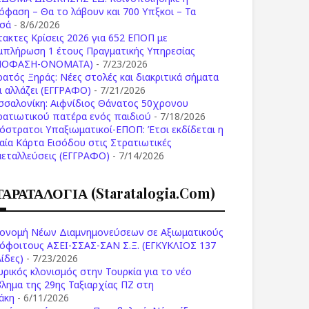
όφαση – Θα το λάβουν και 700 Υπξκοι – Τα
σά
- 8/6/2026
τακτες Κρίσεις 2026 για 652 ΕΠΟΠ με
μπλήρωση 1 έτους Πραγματικής Υπηρεσίας
ΠΟΦΑΣΗ-ONOMATA)
- 7/23/2026
ρατός Ξηράς: Νέες στολές και διακριτικά σήματα
Τι αλλάζει (ΕΓΓΡΑΦΟ)
- 7/21/2026
σσαλονίκη: Αιφνίδιος Θάνατος 50χρονου
ρατιωτικού πατέρα ενός παιδιού
- 7/18/2026
όστρατοι Υπαξιωματικοί-ΕΠΟΠ: Έτσι εκδίδεται η
ιαία Κάρτα Εισόδου στις Στρατιωτικές
μεταλλεύσεις (ΕΓΓΡΑΦΟ)
- 7/14/2026
ΤΑΡΑΤΑΛΟΓΙΑ (staratalogia.com)
ονομή Νέων Διαμνημονεύσεων σε Αξιωματικούς
όφοιτους ΑΣΕΙ-ΣΣΑΣ-ΣΑΝ Σ.Ξ. (ΕΓΚΥΚΛΙΟΣ 137
ίδες)
- 7/23/2026
υρικός κλονισμός στην Τουρκία για το νέο
βλημα της 29ης Ταξιαρχίας ΠΖ στη
άκη
- 6/11/2026