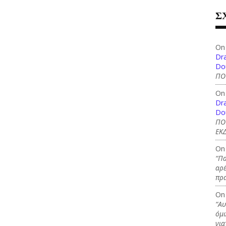
Σ
On
Dra
Do
ΠΟ
On
Dra
Do
ΠΟ
ΕΚΔ
On
“Πα
αρέ
πρ
On
“Αυ
όμω
για