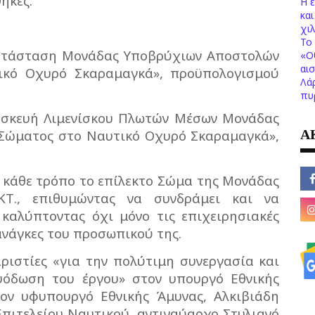
ήκες.
Η 
κα
χι
Το 
κατάσταση Μονάδας Υποβρύχιων Αποστολών
«Ο
αι
ικό Οχυρό Σκαραμαγκά», προϋπολογισμού
Λά
πυ
τασκευή Λιμενίσκου Πλωτών Μέσων Μονάδας
Α
Σώματος στο Ναυτικό Οχυρό Σκαραμαγκά»,
 κάθε τρόπο το επίλεκτο Σώμα της Μονάδας
ΑΚΤ., επιθυμώντας να συνδράμει και να
 καλύπτοντας όχι μόνο τις επιχειρησιακές
ανάγκες του προσωπικού της.
ριστίες «για την πολύτιμη συνεργασία και
υόδωση του έργου» στον υπουργό Εθνικής
ον υφυπουργό Εθνικής Άμυνας, Αλκιβιάδη
Επιτελείου Ναυτικού, αντιναύαρχο Στυλιανό