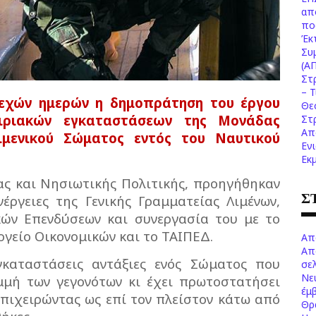
απ
πο
Έκ
Συ
(Α
Στ
– 
εχών ημερών η δημοπράτηση του έργου
Θε
ιριακών εγκαταστάσεων της Μονάδας
Στ
Απ
μενικού Σώματος εντός του Ναυτικού
Εν
Εκ
ας και Νησιωτικής Πολιτικής, προηγήθηκαν
Σ
νέργειες της Γενικής Γραμματείας Λιμένων,
ακών Επενδύσεων και συνεργασία του με το
ργείο Οικονομικών και το ΤΑΙΠΕΔ.
Απ
Απ
γκαταστάσεις αντάξιες ενός Σώματος που
σελ
Νε
μή των γεγονότων κι έχει πρωτοστατήσει
έμ
επιχειρώντας ως επί τον πλείστον κάτω από
Θρ