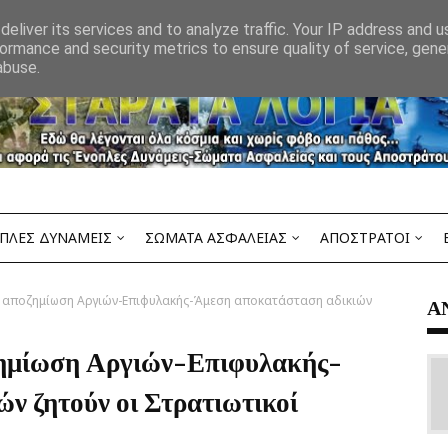
eliver its services and to analyze traffic. Your IP address and 
ormance and security metrics to ensure quality of service, gen
abuse.
ΠΛΕΣ ΔΥΝΑΜΕΙΣ
ΣΩΜΑΤΑ ΑΣΦΑΛΕΙΑΣ
ΑΠΟΣΤΡΑΤΟΙ
 σε αποζημίωση Αργιών-Επιφυλακής-Άμεση αποκατάσταση αδικιών
Α
οζημίωση Αργιών-Επιφυλακής-
ν ζητούν οι Στρατιωτικοί