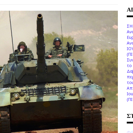
Α
ΣΗ
Αν
Ευ
Aν
ΙΟ
(Π
Συ
το 
Δα
πε
το
Aπ
Ιο
(Π
Σ
Φό