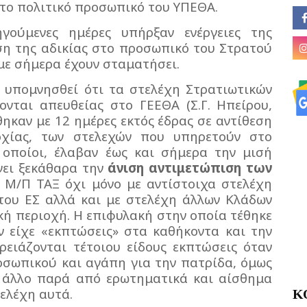
 το πολιτικό προσωπικό του ΥΠΕΘΑ.
γούμενες ημέρες υπήρξαν ενέργειες της
ση της αδικίας στο προσωπικό του Στρατού
με σήμερα έχουν σταματήσει.
α υπομνησθεί ότι τα στελέχη Στρατιωτικών
νται απευθείας στο ΓΕΕΘΑ (Σ.Γ. Ηπείρου,
ηκαν με 12 ημέρες εκτός έδρας σε αντίθεση
ρχίας, των στελεχών που υπηρετούν στο
ι οποίοι, έλαβαν έως και σήμερα την μισή
νει ξεκάθαρα την
άνιση αντιμετώπιση των
Μ/Π ΤΑΞ όχι μόνο με αντίστοιχα στελέχη
του ΕΣ αλλά και με στελέχη άλλων Κλάδων
κή περιοχή. Η επιφυλακή στην οποία τέθηκε
ν είχε «εκπτώσεις» στα καθήκοντα και την
ρειάζονται τέτοιου είδους εκπτώσεις όταν
οσωπικού και αγάπη για την πατρίδα, όμως
 άλλο παρά από ερωτηματικά και αίσθημα
Κ
τελέχη αυτά.