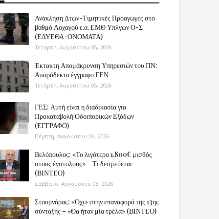
Ανάκληση Δτων-Τιμητικές Προαγωγές στο
βαθμό Λοχαγού ε.α. ΕΜΘ Υπλγων Ο-Σ
(ΕΔΥΕΘΑ-ΟΝΟΜΑΤΑ)
Τετάρτη, Αυγούστου 05, 2026
Έκτακτη Απομάκρυνση Υπηρεσιών του ΠΝ:
Απαράδεκτο έγγραφο ΓΕΝ
Τετάρτη, Αυγούστου 05, 2026
ΓΕΣ: Αυτή είναι η διαδικασία για
Προκαταβολή Οδοιπορικών Εξόδων
(ΕΓΓΡΑΦΟ)
Πέμπτη, Αυγούστου 06, 2026
Βελόπουλος: «Το λιγότερο 1.800€ μισθός
στους ένστολους» – Τι δεσμεύεται
(ΒΙΝΤΕΟ)
Σάββατο, Αυγούστου 08, 2026
Στουρνάρας: «Όχι» στην επαναφορά της 13ης
σύνταξης – «Θα ήταν μία τρέλα» (ΒΙΝΤΕΟ)