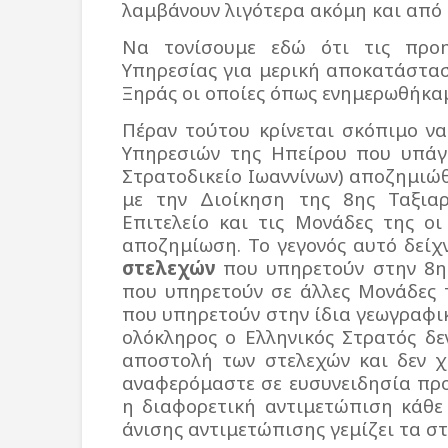
λαμβάνουν λιγότερα ακόμη και από
Να τονίσουμε εδώ ότι τις προη
Υπηρεσίας για μερική αποκατάστα
Ξηράς οι οποίες όπως ενημερωθήκα
Πέραν τούτου κρίνεται σκόπιμο ν
Υπηρεσιών της Ηπείρου που υπάγο
Στρατοδικείο Ιωαννίνων) αποζημιώθ
με την Διοίκηση της 8ης Ταξια
Επιτελείο και τις Μονάδες της ο
αποζημίωση. Το γεγονός αυτό δείχ
στελεχών
που υπηρετούν στην 8η 
που υπηρετούν σε άλλες Μονάδες 
που υπηρετούν στην ίδια γεωγραφι
ολόκληρος ο Ελληνικός Στρατός δε
αποστολή των στελεχών και δεν χ
αναφερόμαστε σε ευσυνειδησία πρ
η διαφορετική αντιμετώπιση κάθε
άνισης αντιμετώπισης γεμίζει τα σ