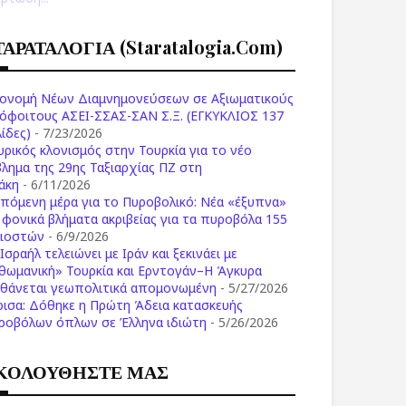
ΤΑΡΑΤΑΛΟΓΙΑ (staratalogia.com)
ονομή Νέων Διαμνημονεύσεων σε Αξιωματικούς
όφοιτους ΑΣΕΙ-ΣΣΑΣ-ΣΑΝ Σ.Ξ. (ΕΓΚΥΚΛΙΟΣ 137
ίδες)
- 7/23/2026
υρικός κλονισμός στην Τουρκία για το νέο
βλημα της 29ης Ταξιαρχίας ΠΖ στη
άκη
- 6/11/2026
επόμενη μέρα για το Πυροβολικό: Νέα «έξυπνα»
ι φονικά βλήματα ακριβείας για τα πυροβόλα 155
λιοστών
- 6/9/2026
Ισραήλ τελειώνει με Ιράν και ξεκινάει με
θωμανική» Τουρκία και Ερντογάν–Η Άγκυρα
σθάνεται γεωπολιτικά απομονωμένη
- 5/27/2026
ρισα: Δόθηκε η Πρώτη Άδεια κατασκευής
ροβόλων όπλων σε Έλληνα ιδιώτη
- 5/26/2026
ΚΟΛΟΥΘΗΣΤΕ ΜΑΣ