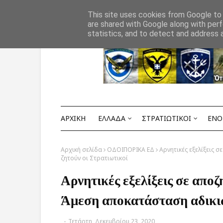
Αρχική
ΟΡΟΙ ΧΡΗΣΗΣ
ΕΠΙΚΟΙΝΩΝΙΑ
This site uses cookies from Google to d
are shared with Google along with perf
statistics, and to detect and address 
ΑΡΧΙΚΗ
ΕΛΛΑΔΑ
ΣΤΡΑΤΙΩΤΙΚΟΙ
ΕΝΟ
Αρχική σελίδα
ΟΔΟΙΠΟΡΙΚΑ ΕΔ
Αρνητικές εξελίξεις
ζητούν οι Στρατιωτικοί
Αρνητικές εξελίξεις σε απ
Άμεση αποκατάσταση αδικιώ
-
Τετάρτη, Δεκεμβρίου 23, 2020