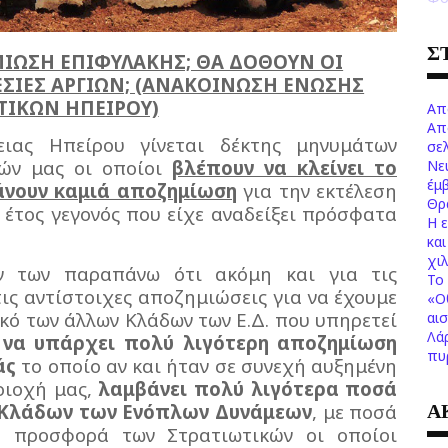
Σ
ΜΙΩΣΗ ΕΠΙΦΥΛΑΚΗΣ; ΘΑ ΔΟΘΟΥΝ ΟΙ
ΕΣΙΕΣ ΑΡΓΙΩΝ; (ΑΝΑΚΟΙΝΩΣΗ ΕΝΩΣΗΣ
ΤΙΚΩΝ ΗΠΕΙΡΟΥ)
Απ
Απ
ιας Ηπείρου γίνεται δέκτης μηνυμάτων
σελ
ών μας οι οποίοι
βλέπουν να κλείνει το
Νε
έμ
βάνουν καμιά αποζημίωση
για την εκτέλεση
Θρ
 έτος γεγονός που είχε αναδείξει πρόσφατα
Η 
κα
χι
ν των παραπάνω ότι ακόμη και για τις
Το 
ις αντίστοιχες αποζημιώσεις για να έχουμε
«Ο
κό των άλλων Κλάδων των Ε.Δ. που υπηρετεί
αι
Λά
ι να υπάρχει πολύ λιγότερη αποζημίωση
πυ
άς
το οποίο αν και ήταν σε συνεχή αυξημένη
ριοχή μας,
λαμβάνει πολύ λιγότερα ποσά
Α
 Κλάδων των Ενόπλων Δυνάμεων
, με ποσά
ή προσφορά των Στρατιωτικών οι οποίοι