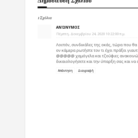
1 Σχόλια
ΑΝΏΝΥΜΟΣ
Πέμπτη, Δεκεμβρίου 24, 2020 10:22:00 π.μ.
Λοιπόν, συνδικάλες της οκάς, τώρα που θα
ον κάμερα ρωτήστε τον τι έχει πράξει γιαυ
@@@@@ χαμόγελα και τζούφιες ανακοινώσε
δικαιολογήσετε και την ύπαρξη σας και να 
Απάντηση
Διαγραφή