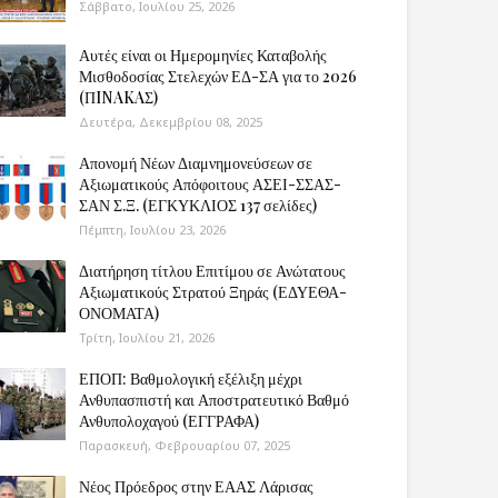
Σάββατο, Ιουλίου 25, 2026
Αυτές είναι οι Ημερομηνίες Καταβολής
Μισθοδοσίας Στελεχών ΕΔ-ΣΑ για το 2026
(ΠINAKAΣ)
Δευτέρα, Δεκεμβρίου 08, 2025
Απονομή Νέων Διαμνημονεύσεων σε
Αξιωματικούς Απόφοιτους ΑΣΕΙ-ΣΣΑΣ-
ΣΑΝ Σ.Ξ. (ΕΓΚΥΚΛΙΟΣ 137 σελίδες)
Πέμπτη, Ιουλίου 23, 2026
Διατήρηση τίτλου Επιτίμου σε Ανώτατους
Αξιωματικούς Στρατού Ξηράς (ΕΔΥΕΘΑ-
ΟΝΟΜΑΤΑ)
Τρίτη, Ιουλίου 21, 2026
ΕΠΟΠ: Βαθμολογική εξέλιξη μέχρι
Ανθυπασπιστή και Αποστρατευτικό Βαθμό
Ανθυπολοχαγού (ΕΓΓΡΑΦΑ)
Παρασκευή, Φεβρουαρίου 07, 2025
Νέος Πρόεδρος στην ΕΑΑΣ Λάρισας