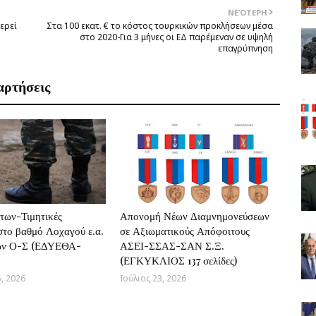
ΝΕΌΤΕΡΗ
ερεί
Στα 100 εκατ. € το κόστος τουρκικών προκλήσεων μέσα
στο 2020-Για 3 μήνες οι ΕΔ παρέμεναν σε υψηλή
επαγρύπνηση
αρτήσεις
των-Τιμητικές
Απονομή Νέων Διαμνημονεύσεων
το βαθμό Λοχαγού ε.α.
σε Αξιωματικούς Απόφοιτους
ν Ο-Σ (ΕΔΥΕΘΑ-
ΑΣΕΙ-ΣΣΑΣ-ΣΑΝ Σ.Ξ.
(ΕΓΚΥΚΛΙΟΣ 137 σελίδες)
, 2026
Ιούλιος 23, 2026