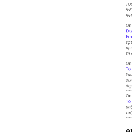
ΤΟ
ΨΕ
ΨΗ
On
Dt
Em
εφτ
πρώ
τη 
On
To
Υπα
οικ
δημ
On
To
μαζ
τάζ
Θ