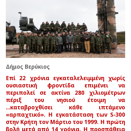
Δήμος Βερύκιος
Επί 22 χρόνια εγκαταλελειμμένη χωρίς
ουσιαστική φροντίδα επιμένει να
περιπολεί σε ακτίνα 280 χιλιομέτρων
πέριξ του νησιού έτοιμη να
...καταβροχθίσει κάθε ιπτάμενο
«αρπαχτικό». Η εγκατάσταση των S-300
στην Κρήτη τον Μάρτιο του 1999. Η πρώτη
βολή μετά από 14 χρόνια. Η προσπάθεια