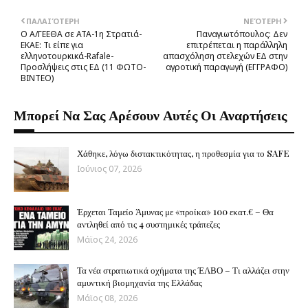
ΠΑΛΑΙΌΤΕΡΗ
ΝΕΌΤΕΡΗ
Ο Α/ΓΕΕΘΑ σε ΑΤΑ-1η Στρατιά-
Παναγιωτόπουλος: Δεν
ΕΚΑΕ: Τι είπε για
επιτρέπεται η παράλληλη
ελληνοτουρκικά-Rafale-
απασχόληση στελεχών ΕΔ στην
Προσλήψεις στις ΕΔ (11 ΦΩΤΟ-
αγροτική παραγωγή (ΕΓΓΡΑΦΟ)
BINTEO)
Μπορεί Να Σας Αρέσουν Αυτές Οι Αναρτήσεις
Χάθηκε, λόγω διστακτικότητας, η προθεσμία για το SAFE
Ιούνιος 07, 2026
Έρχεται Ταμείο Άμυνας με «προίκα» 100 εκατ.€ – Θα
αντληθεί από τις 4 συστημικές τράπεζες
Μάϊος 24, 2026
Τα νέα στρατιωτικά οχήματα της ΈΛΒΟ – Τι αλλάζει στην
αμυντική βιομηχανία της Ελλάδας
Μάϊος 08, 2026