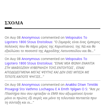
ΣΧΟΛΙΑ
On Αυγ 08
Anonymous
commented on
Velopoulos To
Ligotero 1800 Stous Enstolous
:
“Ο Σαμαράς είναι ένας έμπειρος
πολιτικός που θα πάρει μέρος της Καρυστιανού, της ΝΔ και θα
εξαϋλώσει το ποσοστό της Αφροδίτης Λατινοπούλου και θα…”
On Αυγ 08
Anonymous
commented on
Velopoulos To
Ligotero 1800 Stous Enstolous
:
“ΕΙΝΑΙ ΜΙΑ ΦΩΝΗ ΕΝΑΝΤΙΑ
ΣΤΗ ΜΑΦΙΟΖΙΚΗ ΚΥΒΕΡΝΗΣΗ ΤΟΥΣ.ΕΝΤΟΥΤΟΙΣ , ΕΙΝΑΙ
ΑΠΟΔΕΔΕΙΓΜΕΝΑ ΜΕΓΑΣ ΨΕΥΤΗΣ ΚΑΙ ΔΕΝ ΕΧΕΙ ΜΠΕΣΑ ΜΕ
ΤΙΠΟΤΕ.ΚΑΠΟΤΕ ΨΗΓΙΣΕ…”
On Αυγ 08
Anonymous
commented on
Anaklisi Dtwn Timitiki
Proagogi Sto Vathmo Lochagou E A Emth Yplgwn O S
:
“Άσε ρε
Πλαστήρα που σου εφταιξαν οι ΕΜΘ που αξιωματικοί έγιναν
μόνο οι πρώτες έξι σειρές και μόνο τη τελευταία πενταετία πριν
τη σύνταξη και οι…”