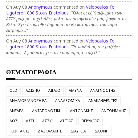
On Αυγ 08
Anonymous
commented on
Velopoulos To
Ligotero 1800 Stous Enstolous
:
“Όλοι οι εξ Υπαξιωματικών
ΑΣΣΥ μαζί με τα χιλιάδες μέλη των οικογενειών μας ψήφο στον
Βελο. Έχει δεσμευθεί δημόσια ότι θα καταργήσει τον νόμο
έκτρωμα…”
On Αυγ 08
Anonymous
commented on
Velopoulos To
Ligotero 1800 Stous Enstolous
:
“Ρε παιδιά ας τον μαζέψει
κάποιος. Αφού δεν έχει τον κουμπαρά, τι τάζει? ”
ΘΕΜΑΤΟΓΡΑΦΙΑ
OLD
ΑΔΙΣΠΟ
ΑΙΓΑΙΟ
ΑΜΥΝΑ
ΑΝΑΓΝΩΣΤΗΣ
ΑΝΑΔΙΟΡΓΑΝΩΣΗ ΕΔ
ΑΝΑΔΡΟΜΙΚΑ
ΑΝΑΚΛΗΘΕΝΤΕΣ
ΑΝΕΑΕΔ
ΑΝΤΑΠΟΔΟΤΙΚΗ
ΑΝΤΩΝΑΚΗΣ
ΑΝΤΩΝΙΑΔΗΣ
ΑΟΖ
ΑΣΕΙ
ΑΣΣΥ
ΑΤΤΙΑΣ
ΒΕΡΥΚΙΟΣ
ΓΕΩΡΓΑΚΗΣ
ΔΑΣΚΑΛΑΚΗΣ
ΔΙΑΥΓΕΙΑ
ΔΙΕΘΝΗ