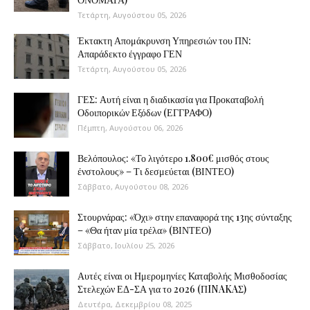
Τετάρτη, Αυγούστου 05, 2026
Έκτακτη Απομάκρυνση Υπηρεσιών του ΠΝ:
Απαράδεκτο έγγραφο ΓΕΝ
Τετάρτη, Αυγούστου 05, 2026
ΓΕΣ: Αυτή είναι η διαδικασία για Προκαταβολή
Οδοιπορικών Εξόδων (ΕΓΓΡΑΦΟ)
Πέμπτη, Αυγούστου 06, 2026
Βελόπουλος: «Το λιγότερο 1.800€ μισθός στους
ένστολους» – Τι δεσμεύεται (ΒΙΝΤΕΟ)
Σάββατο, Αυγούστου 08, 2026
Στουρνάρας: «Όχι» στην επαναφορά της 13ης σύνταξης
– «Θα ήταν μία τρέλα» (ΒΙΝΤΕΟ)
Σάββατο, Ιουλίου 25, 2026
Αυτές είναι οι Ημερομηνίες Καταβολής Μισθοδοσίας
Στελεχών ΕΔ-ΣΑ για το 2026 (ΠINAKAΣ)
Δευτέρα, Δεκεμβρίου 08, 2025