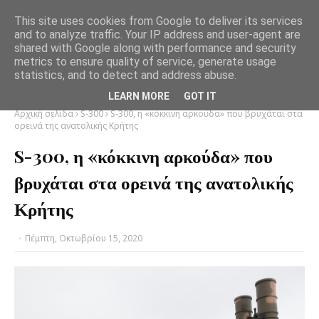
This site uses cookies from Google to deliver its services
and to analyze traffic. Your IP address and user-agent are
shared with Google along with performance and security
metrics to ensure quality of service, generate usage
statistics, and to detect and address abuse.
LEARN MORE
GOT IT
Αρχική σελίδα
S-300
S-300, η «κόκκινη αρκούδα» που βρυχάται στα
ορεινά της ανατολικής Κρήτης
S-300, η «κόκκινη αρκούδα» που
βρυχάται στα ορεινά της ανατολικής
Κρήτης
-
Πέμπτη, Οκτωβρίου 15, 2020